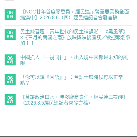
【NCC廿年首度零委員，經民連示警重要業務全面
06
8 月
癱瘓中】2026.8.6（四）經民連記者會發言稿
在
尚
〈【NCC
無
民主練習題：青年世代的民主補課潮｜《黑風箏》
廿
06
留
年
言
8 月
×《三月的南國之南》放映與映後座談／歡迎報名參
首
加！！
度
零
在
尚
委
〈民
無
員，
中國抓人「一視同仁」，出入境中國都是未知的風
主
06
留
經
練
言
8 月
險
民
習
連
題：
在
尚
示
青
〈中
無
警
「你可以說『國語』」：台語什麼時候可以正常一
年
國
06
留
重
世
抓
言
8 月
點？
要
代
人
業
的
「一
在
尚
務
民
視
〈「你
無
全
【莫讓政治口水，淹沒廠商責任，經民連三提醒】
主
同
可
06
留
面
補
仁」，
以
言
8 月
（2026.8.5經民連記者會發言稿）
癱
課
出
說
瘓
潮
入
『國
在
尚
中】
｜
境
語』」：
〈【莫
無
2026.8.6（四）
《黑
中
台
讓
留
經
風
國
語
政
言
民
箏》
都
什
治
連
×《三
是
麼
口
記
月
未
時
水，
者
的
知
候
淹