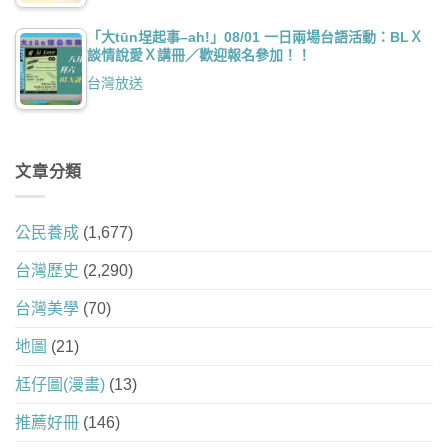
「大tūn埕起事–ah!」08/01 一日兩場台語活動：BLＸ
談情說愛Ｘ講冊／歡迎報名參加！！
台灣放送
文章分類
公民養成
(1,677)
台灣歷史
(2,290)
台灣美學
(70)
地圖
(21)
尪仔圖(漫畫)
(13)
推薦好冊
(146)