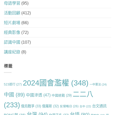
母語學習
(95)
活動回顧
(412)
短片劇場
(66)
經典影像
(72)
認識中國
(107)
講座紀錄
(8)
標籤
2024國會濫權
(348)
523遊行
(27)
一中憲法
(24)
二二八
中國
(89)
中國滲透
(47)
中國統戰
(29)
(233)
台文通訊
俄烏戰爭
(33)
俄羅斯
(32)
反侵略日
(26)
台中
(22)
台灣
(94)
台語
(80)
BONG報
(38)