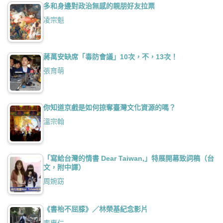
多和身邊對政治無感的親朋好友拉票
凌宗魁
蔣萬安缺席「毒防會議」10次，不，13次！
張育萌
你知道京戲是如何掠奪臺灣文化資源的嗎？
溫宗翰
「寫給台灣的情書 Dear Taiwan,」特展開幕致詞稿（台
文，附中譯）
周婉窈
《書枱不屈膝》／林榮基紀念影片