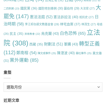
台灣正名
(32)
周婉窈
(22)
四
大
國民黨
(36)
國防特別條例
(30)
圖伯特
(29)
大法官
(27)
二四刺蔣
(23)
罷免
(147)
日
憲法法庭
(52)
憲法訴訟法
(40)
抵抗史
(27)
治時期
(58)
林宅血案
(37)
李江却台語文教基金會
(28)
林茂生
(27)
母語
立法
白色恐怖
(65)
烏克蘭
(43)
民主
(35)
(26)
濟南教會
(22)
院
(308)
轉型正義
財劃法
(51)
軍購
(43)
西藏
(35)
(112)
鄭南榕
(54)
陳澄波
(40)
黃文雄
陳文成事件
(25)
霧社事件
(25)
黨外運動
(85)
(31)
彙整
彙
整
近期文章