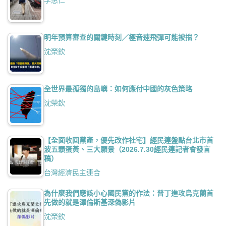
李惠仁
明年預算審查的關鍵時刻／極音速飛彈可能被擋？
沈榮欽
全世界最孤獨的島嶼：如何應付中國的灰色策略
沈榮欽
【全面收回黨產，優先改作社宅】經民連盤點台北市首
波五顆蛋黃、三大願景（2026.7.30經民連記者會發言
稿）
台灣經濟民主連合
為什麼我們應該小心國民黨的作法：普丁進攻烏克蘭首
先做的就是澤倫斯基深偽影片
沈榮欽