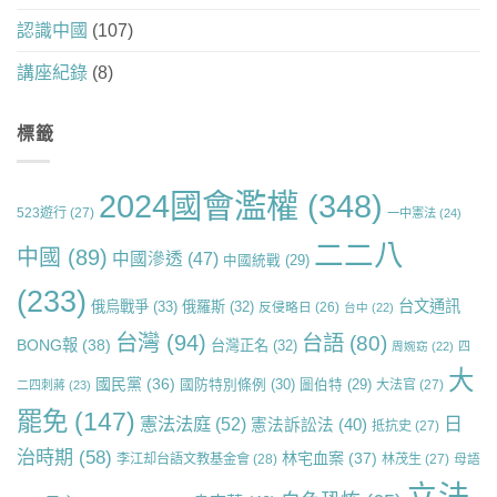
認識中國
(107)
講座紀錄
(8)
標籤
2024國會濫權
(348)
523遊行
(27)
一中憲法
(24)
二二八
中國
(89)
中國滲透
(47)
中國統戰
(29)
(233)
台文通訊
俄烏戰爭
(33)
俄羅斯
(32)
反侵略日
(26)
台中
(22)
台灣
(94)
台語
(80)
BONG報
(38)
台灣正名
(32)
周婉窈
(22)
四
大
國民黨
(36)
國防特別條例
(30)
圖伯特
(29)
大法官
(27)
二四刺蔣
(23)
罷免
(147)
日
憲法法庭
(52)
憲法訴訟法
(40)
抵抗史
(27)
治時期
(58)
林宅血案
(37)
李江却台語文教基金會
(28)
林茂生
(27)
母語
立法