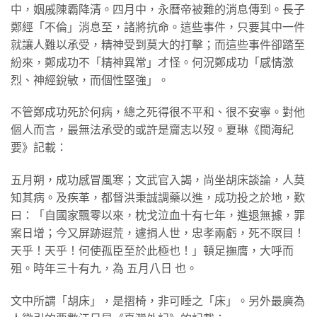
中，姻戚陳霸降清。四月中，永曆帝被難的消息傳到。長子
鄭經「不倫」消息至，諸將抗命。這些事件，只要其中一件
就讓人難以承受，精神受到莫大的打擊；而這些事件卻踏至
紛來，鄭成功不「精神異常」才怪。何況鄭成功「感情激
烈、神經銳敏，而個性堅強」。
不管鄭成功死於何病，總之死得很不平和、很不安寧。對他
個人而言，最無法承受的或許是齎志以歿。夏琳《閩海紀
要》記載：
五月朔，成功感冒風寒；文武官入謁，尚坐胡床談論，人莫
知其病。及疾革，都督洪秉誠調藥以進，成功投之於地，歎
曰：「自國家飄零以來，枕戈泣血十有七年，進退無據，罪
案日增；今又屏跡遐荒，遽捐人世，忠孝兩虧，死不瞑目！
天乎！天乎！何使孤臣至於此極也！」頓足撫膺，大呼而
殂。時年三十有九，為 五月八日 也。
文中所謂「胡床」，是摺椅，非可睡之「床」。另外最廣為