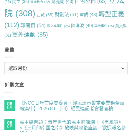
白色恐怖
(65)
烏克蘭
(43)
民主
(35)
(26)
濟南教會
(22)
院
(308)
轉型正義
財劃法
(51)
軍購
(43)
西藏
(35)
(112)
鄭南榕
(54)
陳澄波
(40)
黃文雄
陳文成事件
(25)
霧社事件
(25)
黨外運動
(85)
(31)
彙整
彙
整
近期文章
【NCC廿年首度零委員，經民連示警重要業務全面
06
8 月
癱瘓中】2026.8.6（四）經民連記者會發言稿
在
尚
〈【NCC
無
民主練習題：青年世代的民主補課潮｜《黑風箏》
廿
06
留
年
言
8 月
×《三月的南國之南》放映與映後座談／歡迎報名參
首