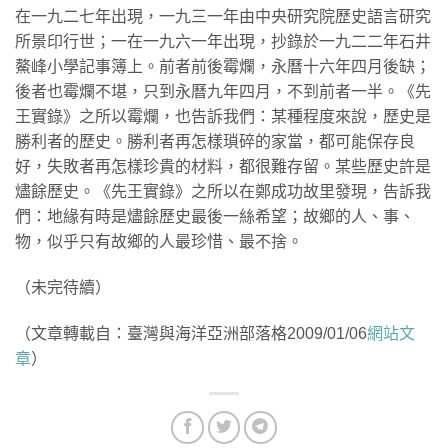
在一九二七年出現，一九三一年由中央研究院歷史語言研究
所景印行世；一在一九六一年出現，抄錄於一九二二年石井
鰲峰小學記事簿上。前者前後霉爛，永曆十六年四月後缺；
後者也霉爛不堪，只到永曆九年四月，不到前者一半。《先
王實錄》之所以霉爛，也告訴我們：某種程度來說，歷史是
勝利者的歷史。勝利者再怎樣瑣碎的家當，都可能保存良
好，失敗者再怎樣珍貴的材料，都很難存留。某些歷史許是
燼餘歷史。《先王實錄》之所以在鄭成功故里發現，告訴我
們：地緣有時是燼餘歷史最後一絲希望；故鄉的人、事、
物，似乎只有故鄉的人最珍惜、最不捨。
（未完待續）
（文章轉載自：臺灣與海洋亞洲部落格2009/01/06
網站文
章
）