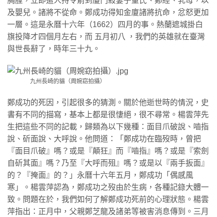
胸膛，立即遣人持令箭到廈門殺妻子董氏、鄭經、乳母，以
及嬰兒。諸將不從命。鄭成功得知金廈諸將抗命，忿怒更加
一層。這是永曆十六年（1662）四月的事。熱蘭遮城掛白
旗投降才四個月左右，而 五月初八 ，我們的英雄就在臺灣
與世長辭了，時年三十九。
九州長崎的貓（周婉窈拍攝）
鄭成功的死因，引起很多的猜測。關於他逝世時的情況，史
書有不同的描寫，基本上都是很悽絕，很不尋常。楊雲萍先
生把這些不同的記載，歸類為以下幾種：面目爪破說、嚙指
說、斫面說、大呼說。他問道：「鄭成功在臨歿時，曾把
『面目爪破』嗎？或是『顛狂』而『嚙指』嗎？或是『索劍
自斫其面』嗎？乃至『大呼而殂』嗎？或是以『兩手扳面』
的？『掩面』的？」永曆十六年五月，鄭成功「偶感風
寒」。楊雲萍認為，鄭成功之歿由於生病，各種記錄大體一
致。問題在於，我們如何了解鄭成功死前的心理狀態。楊雲
萍指出：正月中，父親鄭芝龍及諸弟等被害消息傳到。三月