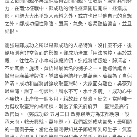
是之後的問題不再是純潔與否的問題。在收編、兼併其他勢
力，在南北征戰中，鄭成功的個性逐漸開展開來，逐漸成
形，可能大大出乎眾人意料之外，或許也出乎他自己的意想
之外。鄭成功個性剛強、嚴厲、氣急，容易聽信讒言，並且
記恨。
剛強是鄭成功之所以是鄭成功的人格特質，沒什麼不好，後
幾項則有非常負面的影響。鄭成功治軍「用法嚴峻，果於誅
殺」，往往為了小事就誅殺將領，造成將領叛逃、歸清者，
不計其數。施琅、黃梧是最著名的例子之一。他聽信讒言，
撤忠臣廟萬禮牌位，導致萬禮結拜兄弟萬義、萬祿為了自保
降清。成功和諸將討論攻取臺灣時，大家面有難色，吳豪到
過臺灣，說了一句該地「風水不可，水土多病」，成功心中
不痛快，上岸後一個多月，藉故殺了吳豪。反之，當時唯一
力挺攻取臺灣的楊朝棟，則當了承天府府尹──臺灣最高行
政官員。（鄭成功於 五月二日 改赤崁地方為東都明京，設
承天府，轄天興縣、萬年縣。）我們說鄭成功氣急，最明顯
的一個例子是，當他在臺灣得知兒子鄭經和乳母生子，氣塞