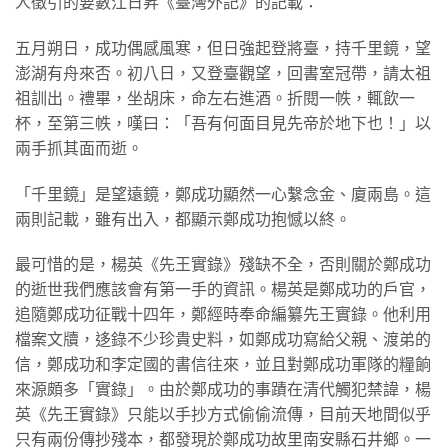
人徵引的要數江日昇《臺灣外記》的記載：
五月朔日，成功偶感風寒，但日強起登將臺，持千里鏡，望
澎湖有舟來否。初八日，又登臺觀望，回書室冠帶，請太祖
祖訓出。禮畢，坐胡床，命左右進酒。折閱一帙，輒飲一
杯，至第三帙，嘆曰：「吾有何面目見先帝於地下也！」以
兩手抓其面而逝。
「千里鏡」是望遠鏡，鄭成功顯然一心繫念金、廈兩島。這
兩則記載，雖有出入，都顯示鄭成功抱憾以終。
最可惜的是，楊英《先王實錄》殘缺不全，否則關於鄭成功
的逝世我們應該會有第一手的資訊。楊英是鄭成功的戶官，
追隨鄭成功征戰十四年，鄭經時奉命編纂先王實錄。他利用
檔案文牘，迻錄不少珍貴史料，如鄭成功寫給父親、渡弟的
信，鄭成功和李定國的書信往來，並且對鄭成功軍隊的糧餉
來源頗多「實錄」。由於鄭成功的事蹟在清代觸犯禁諱，楊
英《先王實錄》只能以手抄方式偷偷流傳，目前天地間似乎
只有兩份傳抄殘本，都發現於鄭成功故里南安縣石井鄉。一