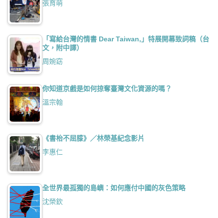
張育萌
「寫給台灣的情書 Dear Taiwan,」特展開幕致詞稿（台
文，附中譯）
周婉窈
你知道京戲是如何掠奪臺灣文化資源的嗎？
溫宗翰
《書枱不屈膝》／林榮基紀念影片
李惠仁
全世界最孤獨的島嶼：如何應付中國的灰色策略
沈榮欽