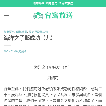
跳
咱的島嶼 咱的歷史 你我來放送
到
內
容
台灣歷史
,
明鄭時期
,
歷史與當代人物
海洋之子鄭成功（九）
2009/01/06
周婉窈
海洋之子鄭成功（九）
周婉窈
行筆至此，我們無可避免必須談鄭成功的性格問題。成功二
十三歲起兵，那時候他沒真正掌過兵權，未參與政治，是個
純潔的青年。我們這麼說，不是隱含之後他就不純潔了，而