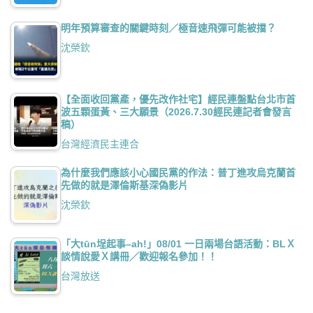
明年預算審查的關鍵時刻／極音速飛彈可能被擋？
沈榮欽
【全面收回黨產，優先改作社宅】經民連盤點台北市首
波五顆蛋黃、三大願景（2026.7.30經民連記者會發言
稿）
台灣經濟民主連合
為什麼我們應該小心國民黨的作法：普丁進攻烏克蘭首
先做的就是澤倫斯基深偽影片
沈榮欽
「大tūn埕起事–ah!」08/01 一日兩場台語活動：BLＸ
談情說愛Ｘ講冊／歡迎報名參加！！
台灣放送