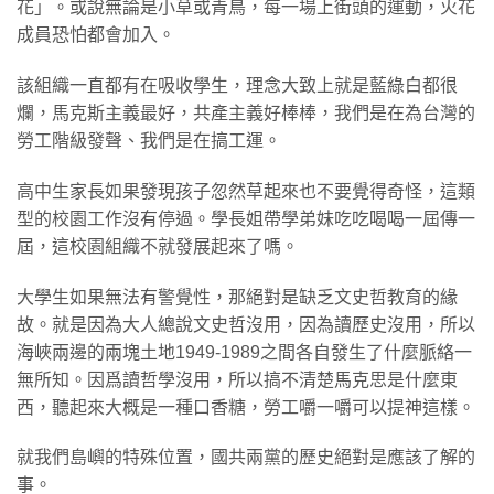
花」。或說無論是小草或青鳥，每一場上街頭的運動，火花
成員恐怕都會加入。
該組織一直都有在吸收學生，理念大致上就是藍綠白都很
爛，馬克斯主義最好，共產主義好棒棒，我們是在為台灣的
勞工階級發聲、我們是在搞工運。
高中生家長如果發現孩子忽然草起來也不要覺得奇怪，這類
型的校園工作沒有停過。學長姐帶學弟妹吃吃喝喝一屆傳一
屆，這校園組織不就發展起來了嗎。
大學生如果無法有警覺性，那絕對是缺乏文史哲教育的緣
故。就是因為大人總說文史哲沒用，因為讀歷史沒用，所以
海峽兩邊的兩塊土地1949-1989之間各自發生了什麼脈絡一
無所知。因爲讀哲學沒用，所以搞不清楚馬克思是什麼東
西，聽起來大概是一種口香糖，勞工嚼一嚼可以提神這樣。
就我們島嶼的特殊位置，國共兩黨的歷史絕對是應該了解的
事。