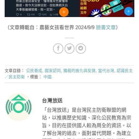
（文章轉載自：農藝女孩看世界 2024/9/9
臉書文章
）
文章目錄：
公民養成
,
國家認同
,
獨裁的進化與反撲
,
當代台灣
,
認識民主
／民主防衛
，標籤：
中國
.
台灣放送
「台灣放送」是台灣民主防衛聯盟的網
站，以推廣歷史知識、深化公民教育為宗
旨，目的在提供國人較為周全的資訊，以
了解台灣的過去，面對當代問題，為建立