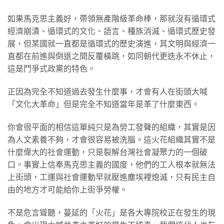
如果馬克思主義好，帶領無產階級革命棒，那就沒有循環式
經濟崩潰、循環式的文化、語言、種族消滅、循環式歷史發
展，但某國就一直都是循環式的歷史演進，其文明與經濟一
直都在前進與倒退之間反覆橫跳，如同朝代更迭永不休止，
這是鬥爭式政黨的特色。
正因為完全不知道過去發生什麼事，才會有人在街頭大喊
「文化大革命」但是完全不知道當年是革了什麼東西。
你會很平面的相信這單純只是為勞工發聲的組織，其實是因
為人文素養不夠，才會很容易被洗腦。這火花組織其實不是
什麼偉大的社會運動，只是裂解台灣社會凝聚力的一個破
口。事實上信奉馬克思主義的國度，他們的工人根本就無法
上街頭，工運與社會運動早就壓進塵埃裡熄滅，只有民主自
由的地方才可能給你上街爭勞權。
不是危言聳聽，蔓延的「火花」是各大專院校正在發生的現