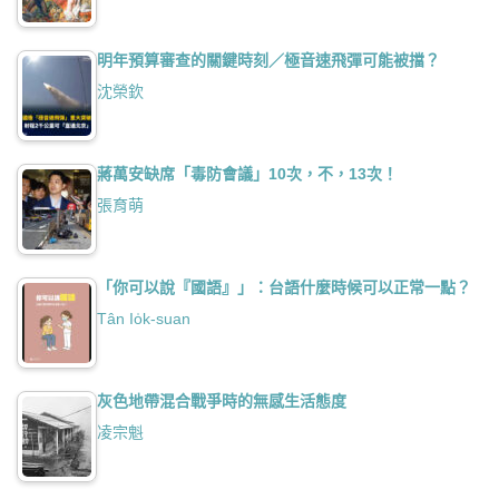
明年預算審查的關鍵時刻／極音速飛彈可能被擋？
沈榮欽
蔣萬安缺席「毒防會議」10次，不，13次！
張育萌
「你可以說『國語』」：台語什麼時候可以正常一點？
Tân Io̍k-suan
灰色地帶混合戰爭時的無感生活態度
凌宗魁