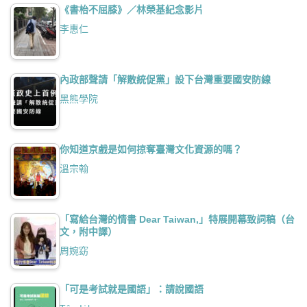
《書枱不屈膝》／林榮基紀念影片
李惠仁
內政部聲請「解散統促黨」設下台灣重要國安防線
黑熊學院
你知道京戲是如何掠奪臺灣文化資源的嗎？
溫宗翰
「寫給台灣的情書 Dear Taiwan,」特展開幕致詞稿（台
文，附中譯）
周婉窈
「可是考試就是國語」：請說國語