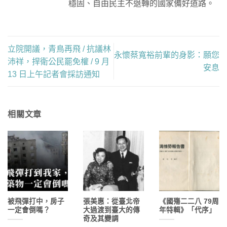
穩固、自由民主不退轉的國家備好道路。
立院開議，青鳥再飛 / 抗議林
永懷蔡寬裕前輩的身影：願您
沛祥，捍衛公民罷免權 / 9 月
安息
13 日上午記者會採訪通知
相關文章
被飛彈打中，房子
張美惠：從臺北帝
《國殤二二八 79周
一定會倒嗎？
大過渡到臺大的傳
年特輯》「代序」
奇及其變調