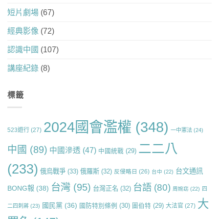
短片劇場
(67)
經典影像
(72)
認識中國
(107)
講座紀錄
(8)
標籤
2024國會濫權
(348)
523遊行
(27)
一中憲法
(24)
二二八
中國
(89)
中國滲透
(47)
中國統戰
(29)
(233)
台文通訊
俄烏戰爭
(33)
俄羅斯
(32)
反侵略日
(26)
台中
(22)
台灣
(95)
台語
(80)
BONG報
(38)
台灣正名
(32)
周婉窈
(22)
四
大
國民黨
(36)
國防特別條例
(30)
圖伯特
(29)
大法官
(27)
二四刺蔣
(23)