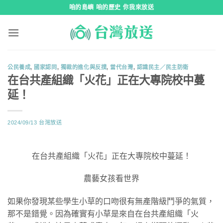
跳
咱的島嶼 咱的歷史 你我來放送
到
內
容
公民養成
,
國家認同
,
獨裁的進化與反撲
,
當代台灣
,
認識民主／民主防衛
在台共產組織「火花」正在大專院校中蔓
延！
2024/09/13
台灣放送
在台共產組織「火花」正在大專院校中蔓延！
農藝女孩看世界
如果你發現某些學生小草的口吻很有無產階級鬥爭的氣質，
那不是錯覺。因為確實有小草是來自在台共產組織「火