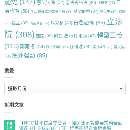
罷免
(147)
日
憲法法庭
(52)
憲法訴訟法
(40)
抵抗史
(27)
治時期
(58)
林宅血案
(37)
李江却台語文教基金會
(28)
林茂生
(27)
母語
立法
白色恐怖
(65)
烏克蘭
(43)
民主
(35)
(26)
濟南教會
(22)
院
(308)
轉型正義
財劃法
(51)
軍購
(43)
西藏
(35)
(113)
鄭南榕
(54)
陳澄波
(40)
黃文雄
陳文成事件
(25)
霧社事件
(25)
黨外運動
(85)
(31)
彙整
彙
整
近期文章
【NCC廿年首度零委員，經民連示警重要業務全面
06
8 月
癱瘓中】2026.8.6（四）經民連記者會發言稿