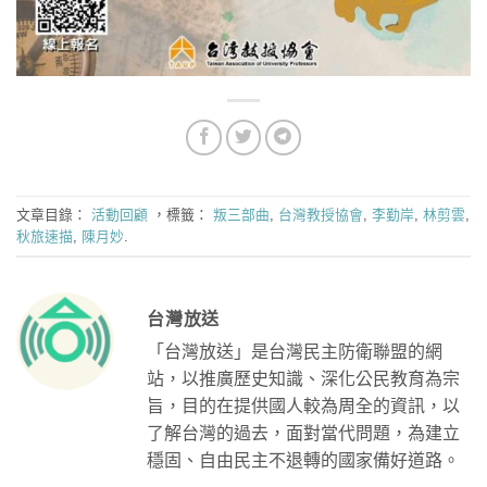
文章目錄：
活動回顧
，標籤：
叛三部曲
,
台灣教授協會
,
李勤岸
,
林剪雲
,
秋旅速描
,
陳月妙
.
台灣放送
「台灣放送」是台灣民主防衛聯盟的網
站，以推廣歷史知識、深化公民教育為宗
旨，目的在提供國人較為周全的資訊，以
了解台灣的過去，面對當代問題，為建立
穩固、自由民主不退轉的國家備好道路。