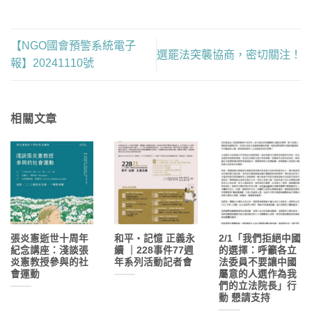
【NGO國會預警系統電子
選罷法突襲協商，密切關注！
報】20241110號
相關文章
張炎憲逝世十周年
和平・記憶 正義永
2/1「我們拒絕中國
紀念講座：淺談張
續 ｜228事件77週
的選擇：呼籲各立
炎憲教授參與的社
年系列活動記者會
法委員不要讓中國
會運動
屬意的人選作為我
們的立法院長」行
動 懇請支持