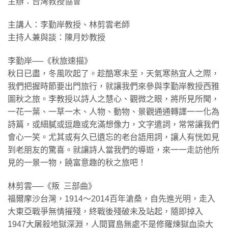
主辦：台灣教授協會
主講人：李勤岸教授、林剪雲老師
主持人兼與談：陳月妙教授
李勤岸──《秋旅速描》
秋日已盡，冬風吹起了。趁酷寒未至，天氣寒熱宜人之際，
我們把握時節要出門旅行，就讓我們來參與李勤岸教授西雅
圖秋之旅。李教授以詩人之慧心、觀微之眼，將所見所聞，
一花一葉、一草一木、人物、動物、景觀通通轉譯一一化為
詩篇，或細膩或逗趣或充滿想像力，文字遣詞，常常讓我們
會心一笑。尤其或有久已遺忘的老台語用詞，讓人有恍如見
到老朋友的驚喜。就讓詩人當我們的導遊，來一一走訪他所
見的一景一物，饒富意趣的秋之旅吧！
林剪雲──《叛 三部曲》
福爾摩沙台灣，1914～2014百年滄桑，自先進光明，走入
大東亞戰爭無情摧殘，終戰後殘破未及站起，隨即掉入
1947大屠殺地獄深淵，人間寶島無處不是修羅煉獄血染大