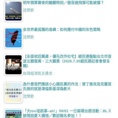
明年預算審查的關鍵時刻／極音速飛彈可能被擋？
沈榮欽
全世界最孤獨的島嶼：如何應付中國的灰色策略
沈榮欽
【全面收回黨產，優先改作社宅】經民連盤點台北市首
波五顆蛋黃、三大願景（2026.7.30經民連記者會發言
稿）
台灣經濟民主連合
為什麼我們應該小心國民黨的作法：普丁進攻烏克蘭首
先做的就是澤倫斯基深偽影片
沈榮欽
「大tūn埕起事–ah!」08/01 一日兩場台語活動：BLＸ
談情說愛Ｘ講冊／歡迎報名參加！！