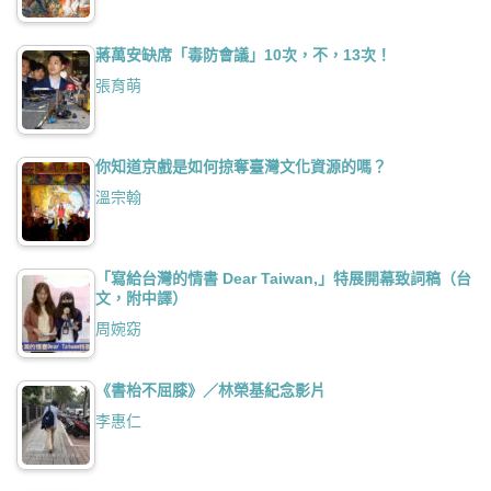
蔣萬安缺席「毒防會議」10次，不，13次！
張育萌
你知道京戲是如何掠奪臺灣文化資源的嗎？
溫宗翰
「寫給台灣的情書 Dear Taiwan,」特展開幕致詞稿（台
文，附中譯）
周婉窈
《書枱不屈膝》／林榮基紀念影片
李惠仁