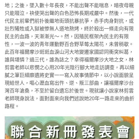
地；之後，墜入數十年長夜，不能出聲不能喘息，暗夜母親
只能啜泣，袂使哭出聲的白色恐怖長期戒嚴中。然後，一代
代民主前輩們前扑後繼地街頭抗暴抗爭，赤手肉身對抗，或
壯烈犧牲或入獄被惨無人道地熬烤，終於殺出一條走向有限
民主的血路，天漸漸光～。然，因殖民框架內民主的有限
性，一波一波的靑年運動野百合野草莓太陽花，未曾稍歇。
此百年福爾摩沙斑斑血淚山河大地變遷家國認同衝突糾葛，
誰與堪憐？過三代，誰為誌之？幸得福爾摩沙大地之女，林
剪雲老師以悲憫之心用20年光陰行腳大地走訪調查，再以細
膩之筆巨細靡遺將史實一一寫入故事情節中，以小說面貌呈
現給世人，嘔心瀝血寫出忤、逆、叛三部曲，讓福爾摩沙台
灣百年滄桑，不至於留白遺忘於後世。現就讓小說家林剪雲
老師現身說法，面對面來向我們述說她20年一路走來的曲折
路程。