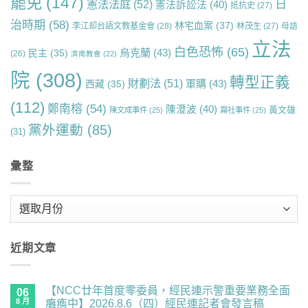
罷免
(147)
日
憲法法庭
(52)
憲法訴訟法
(40)
抵抗史
(27)
治時期
(58)
林宅血案
(37)
李江却台語文教基金會
(28)
林茂生
(27)
母語
立法
白色恐怖
(65)
烏克蘭
(43)
民主
(35)
(26)
濟南教會
(22)
院
(308)
轉型正義
財劃法
(51)
軍購
(43)
西藏
(35)
(112)
鄭南榕
(54)
陳澄波
(40)
黃文雄
陳文成事件
(25)
霧社事件
(25)
黨外運動
(85)
(31)
彙整
彙
整
近期文章
【NCC廿年首度零委員，經民連示警重要業務全面
06
8 月
癱瘓中】2026.8.6（四）經民連記者會發言稿