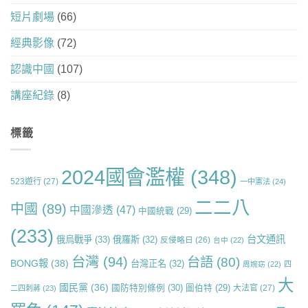
短片劇場
(66)
經典影像
(72)
認識中國
(107)
講座紀錄
(8)
標籤
2024國會濫權
(348)
523遊行
(27)
一中憲法
(24)
二二八
中國
(89)
中國滲透
(47)
中國統戰
(29)
(233)
台文通訊
俄烏戰爭
(33)
俄羅斯
(32)
反侵略日
(26)
台中
(22)
台灣
(94)
台語
(80)
BONG報
(38)
台灣正名
(32)
周婉窈
(22)
四
大
國民黨
(36)
國防特別條例
(30)
圖伯特
(29)
大法官
(27)
二四刺蔣
(23)