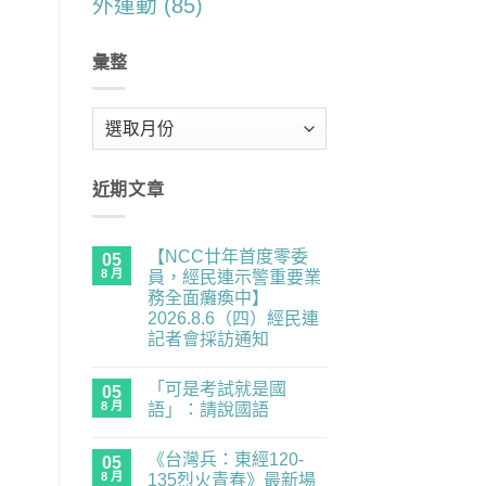
外運動
(85)
彙整
彙
整
近期文章
【NCC廿年首度零委
05
8 月
員，經民連示警重要業
務全面癱瘓中】
2026.8.6（四）經民連
記者會採訪通知
在
尚
〈【NCC
無
「可是考試就是國
廿
05
留
年
言
8 月
語」：請說國語
首
度
在
尚
零
〈「可
無
《台灣兵：東經120-
委
是
05
留
員，
考
言
8 月
135烈火青春》最新場