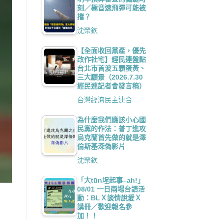
刻／極音速飛彈可能被
擋？
沈榮欽
【全面收回黨產，優先
改作社宅】經民連盤點
台北市首波五顆蛋黃、
三大願景（2026.7.30
經民連記者會發言稿）
台灣經濟民主連合
為什麼我們應該小心國
民黨的作法：普丁進攻
烏克蘭首先做的就是澤
倫斯基深偽影片
沈榮欽
「大tūn埕起事–ah!」
08/01 一日兩場台語活
動：BLＸ談情說愛Ｘ
講冊／歡迎報名參
加！！