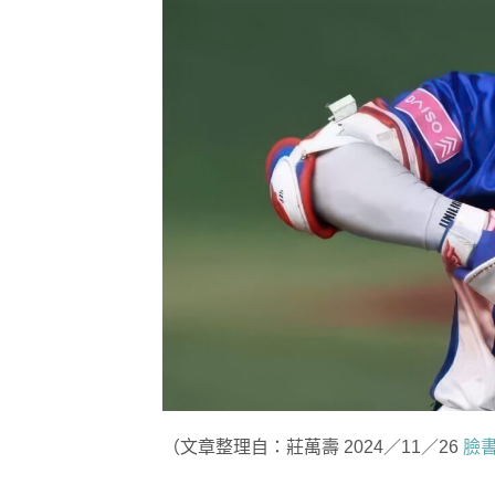
（文章整理自：莊萬壽 2024／11／26
臉