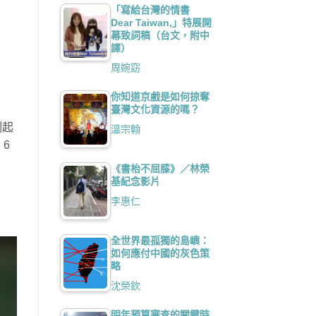
「寫給台灣的情書
Dear Taiwan,」特展開
幕致詞稿（台文，附中
譯）
周婉窈
你知道京戲是如何掠奪
臺灣文化資源的嗎？
刻起
溫宗翰
6
《書枱不屈膝》／林榮
基紀念影片
李惠仁
全世界最孤獨的島嶼：
如何應付中國的灰色策
略
沈榮欽
明年預算審查的關鍵時