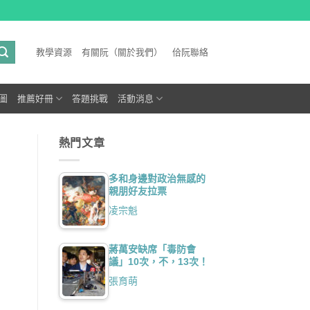
教學資源
有關阮（關於我們）
佮阮聯絡
圖
推薦好冊
答題挑戰
活動消息
熱門文章
多和身邊對政治無感的
親朋好友拉票
凌宗魁
蔣萬安缺席「毒防會
議」10次，不，13次！
張育萌