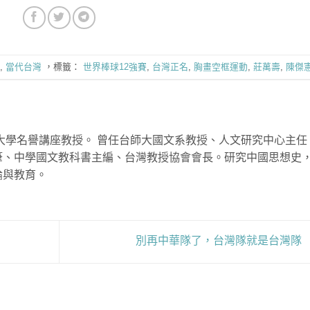
,
當代台灣
，標籤：
世界棒球12強賽
,
台灣正名
,
胸畫空框運動
,
莊萬壽
,
陳傑
榮大學名譽講座教授。 曾任台師大國文系教授、人文研究中心主任
筆、中學國文教科書主編、台灣教授協會會長。研究中國思想史
論與教育。
別再中華隊了，台灣隊就是台灣隊