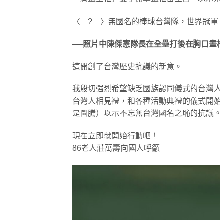
〈 ? 〉無國名的棒球台灣隊，世界冠
──照片中陳傑憲隊長在全壘打後在胸口畫
這開創了台灣歷史抗議的新意。
我殷切强烈希望缺乏國族認同儀式的台灣
台灣人相見禮，和各種活動典禮的儀式開始
是圖騰）以示不忘無台灣國名之恥的抗議
現在立即就開始行動吧！
86老人莊萬壽向國人呼籲