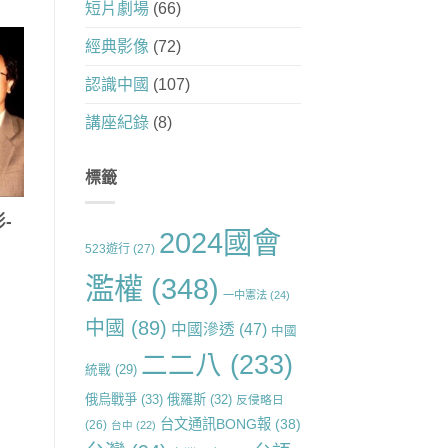
短片劇場
(66)
經典影像
(72)
認識中國
(107)
講座紀錄
(8)
標籤
-
2024國會
523遊行
(27)
濫權
(348)
一中憲法
(24)
中國
(89)
中國滲透
(47)
中國
二二八
(233)
統戰
(29)
俄烏戰爭
(33)
俄羅斯
(32)
反侵略日
台文通訊BONG報
(38)
(26)
台中
(22)