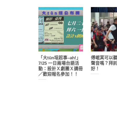
「大tūn埕起事–ah!」
傅崐萁可以
7/25 一日兩場台語活
聲音嗎？拜
動：設計Ｘ劇團Ｘ講冊
好！
／歡迎報名參加！！