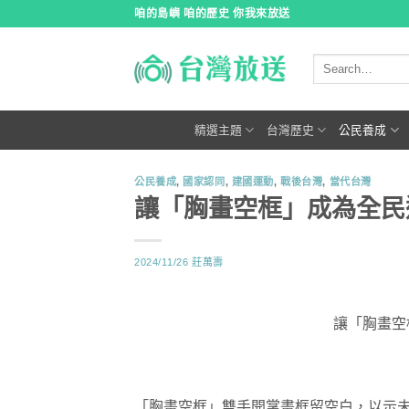
跳
咱的島嶼 咱的歷史 你我來放送
到
內
容
精選主題
台灣歷史
公民養成
公民養成
,
國家認同
,
建國運動
,
戰後台灣
,
當代台灣
讓「胸畫空框」成為全民
2024/11/26
莊萬壽
讓「胸畫空
「胸畫空框」雙手開掌畫框留空白，以示