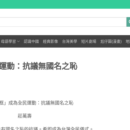
母語學習
認識中國
經典影像
台灣美學
短片劇場
尪仔圖(漫畫)
地
運動：抗議無國名之恥
框」成為全民運動：抗議無國名之恥
莊萬壽
未有國名之恥的抗議。希即成為台灣全民儀式。