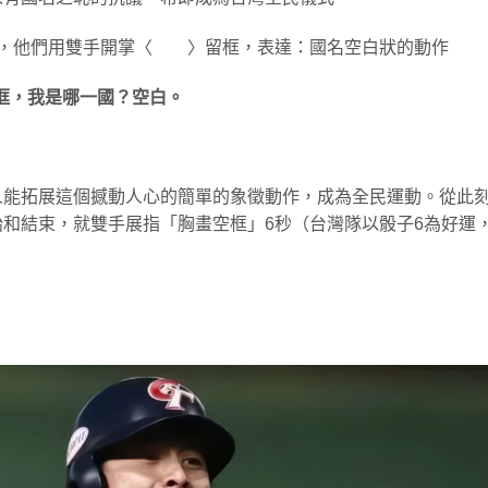
軍，他們用雙手開掌〈 〉留框，表達：國名空白狀的動作
框，我是哪一國？空白。
人能拓展這個撼動人心的簡單的象徵動作，成為全民運動。從此
和結束，就雙手展指「胸畫空框」6秒（台灣隊以骰子6為好運，
。