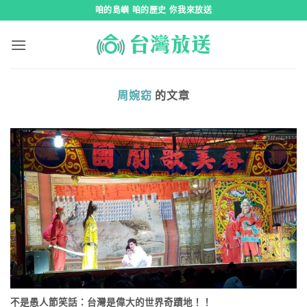
跳
咱的島嶼 咱的歷史 你我來放送
到
內
容
周婉窈
的文章
不是愚人節笑話：台灣是偉大的世界奇蹟地！！