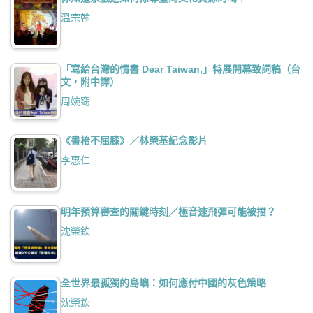
溫宗翰
「寫給台灣的情書 Dear Taiwan,」特展開幕致詞稿（台
文，附中譯）
周婉窈
《書枱不屈膝》／林榮基紀念影片
李惠仁
明年預算審查的關鍵時刻／極音速飛彈可能被擋？
沈榮欽
全世界最孤獨的島嶼：如何應付中國的灰色策略
沈榮欽