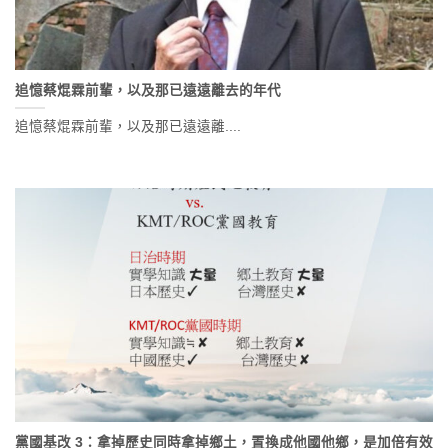
追憶蔡焜霖前輩，以及那已遠遠離去的年代
追憶蔡焜霖前輩，以及那已遠遠離....
黨國基改 3：拿掉歷史同時拿掉鄉土，置換成他國他鄉，是加倍有效