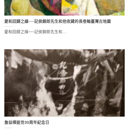
愛和回歸之緣──記侯錦郎先生和他收藏的長卷軸臺灣古地圖
愛和回歸之緣──記侯錦郎先生和....
詹益樺逝世30周年紀念日