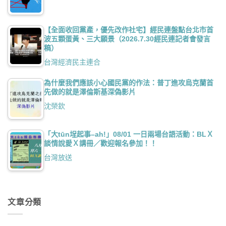
【全面收回黨產，優先改作社宅】經民連盤點台北市首
波五顆蛋黃、三大願景（2026.7.30經民連記者會發言
稿）
台灣經濟民主連合
為什麼我們應該小心國民黨的作法：普丁進攻烏克蘭首
先做的就是澤倫斯基深偽影片
沈榮欽
「大tūn埕起事–ah!」08/01 一日兩場台語活動：BLＸ
談情說愛Ｘ講冊／歡迎報名參加！！
台灣放送
文章分類