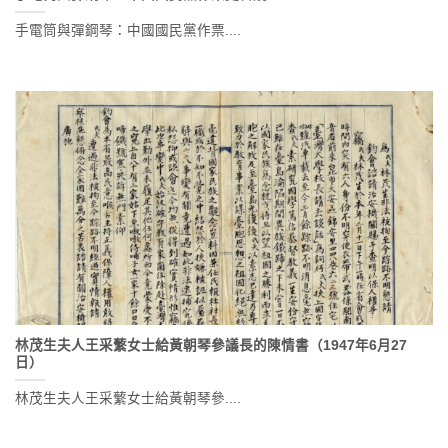
手電筒與彈鋼琴：中國國民黨作票....
林茂生夫人王采蘩女士給黃朝琴參議長的陳情書（1947年6月27
日）
林茂生夫人王采蘩女士給黃朝琴參....