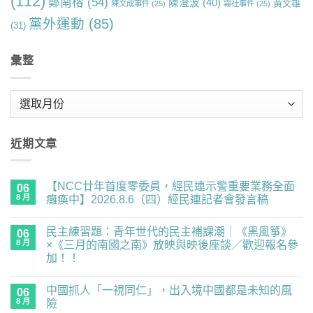
(112)
鄭南榕
(54)
陳澄波
(40)
黃文雄
陳文成事件
(25)
霧社事件
(25)
黨外運動
(85)
(31)
彙整
彙
整
近期文章
【NCC廿年首度零委員，經民連示警重要業務全面
06
8 月
癱瘓中】2026.8.6（四）經民連記者會發言稿
在
尚
〈【NCC
無
民主練習題：青年世代的民主補課潮｜《黑風箏》
廿
06
留
年
言
8 月
×《三月的南國之南》放映與映後座談／歡迎報名參
首
加！！
度
零
在
尚
委
〈民
無
員，
中國抓人「一視同仁」，出入境中國都是未知的風
主
06
留
經
練
言
8 月
險
民
習