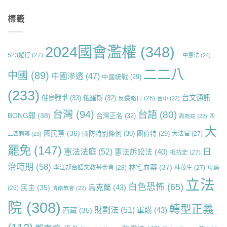
標籤
2024國會濫權
(348)
523遊行
(27)
一中憲法
(24)
二二八
中國
(89)
中國滲透
(47)
中國統戰
(29)
(233)
台文通訊
俄烏戰爭
(33)
俄羅斯
(32)
反侵略日
(26)
台中
(22)
台灣
(94)
台語
(80)
BONG報
(38)
台灣正名
(32)
周婉窈
(22)
四
大
國民黨
(36)
國防特別條例
(30)
圖伯特
(29)
大法官
(27)
二四刺蔣
(23)
罷免
(147)
日
憲法法庭
(52)
憲法訴訟法
(40)
抵抗史
(27)
治時期
(58)
林宅血案
(37)
李江却台語文教基金會
(28)
林茂生
(27)
母語
立法
白色恐怖
(65)
烏克蘭
(43)
民主
(35)
(26)
濟南教會
(22)
院
(308)
轉型正義
財劃法
(51)
軍購
(43)
西藏
(35)