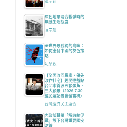
溫宗翰
灰色地帶混合戰爭時的
無感生活態度
凌宗魁
全世界最孤獨的島嶼：
如何應付中國的灰色策
略
沈榮欽
【全面收回黨產，優先
改作社宅】經民連盤點
台北市首波五顆蛋黃、
三大願景（2026.7.30
經民連記者會發言稿）
台灣經濟民主連合
內政部聲請「解散統促
黨」設下台灣重要國安
防線