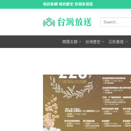
跳
咱的島嶼 咱的歷史 你我來放送
到
內
容
精選主題
台灣歷史
公民養成