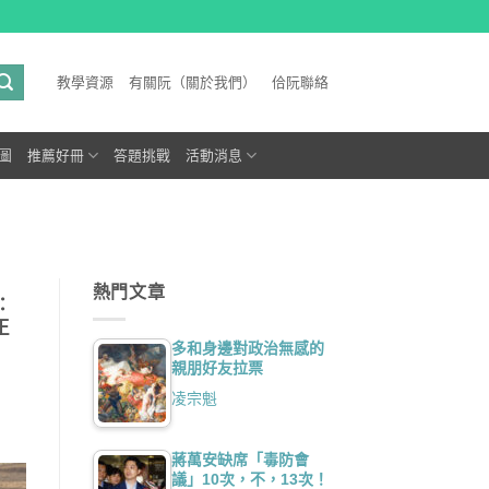
教學資源
有關阮（關於我們）
佮阮聯絡
圖
推薦好冊
答題挑戰
活動消息
熱門文章
：
正
多和身邊對政治無感的
親朋好友拉票
凌宗魁
蔣萬安缺席「毒防會
議」10次，不，13次！