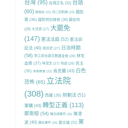
台灣
(95)
台語
台灣正名
(32)
(80)
國民
周婉窈
(22)
四二四刺蔣
(23)
黨
(36)
國防特別條例
(30)
圖伯特
大罷免
(29)
大法官
(27)
(147)
憲法法庭
(52)
憲法訴
日治時期
訟法
(40)
抵抗史
(27)
(58)
林宅
李江却台語文教基金會
(28)
血案
(37)
民主
林茂生
(27)
母語
(26)
白色
烏克蘭
(43)
(35)
濟南教會
(22)
立法院
恐怖
(65)
(308)
財劃法
(51)
西藏
(35)
轉型正義
(113)
軍購
(43)
鄭南榕
(54)
陳澄
陳文成事件
(25)
黨
波
(40)
黃文雄
(31)
霧社事件
(25)