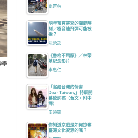
張育萌
明年預算審查的關鍵時
刻／極音速飛彈可能被
擋？
沈榮欽
《書枱不屈膝》／林榮
基紀念影片
神學
李惠仁
「寫給台灣的情書
Dear Taiwan,」特展開
幕致詞稿（台文，附中
譯）
周婉窈
你知道京戲是如何掠奪
臺灣文化資源的嗎？