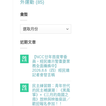
外運動
(85)
彙整
彙
整
近期文章
【NCC廿年首度零委
06
8 月
員，經民連示警重要業
務全面癱瘓中】
2026.8.6（四）經民連
記者會發言稿
在
尚
〈【NCC
無
民主練習題：青年世代
廿
06
留
年
言
8 月
的民主補課潮｜《黑風
首
箏》×《三月的南國之
度
零
南》放映與映後座談／
委
歡迎報名參加！！
員，