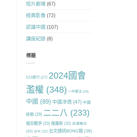
短片劇場
(67)
經典影像
(72)
認識中國
(107)
講座紀錄
(8)
標籤
2024國會
523遊行
(27)
濫權
(348)
一中憲法
(24)
中國
(89)
中國滲透
(47)
中國
二二八
(233)
統戰
(29)
俄烏戰爭
(33)
俄羅斯
(32)
反侵略日
台文通訊BONG報
(38)
(26)
台中
(22)