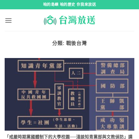
跳
咱的島嶼 咱的歷史 你我來放送
到
內
容
分類:
戰後台灣
「戒嚴時期黨國體制下的大學校園──淺談知青黨部與文教偵防」講