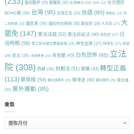
(233)
台文通訊
俄烏戰爭
(33)
俄羅斯
(32)
反侵略日
(26)
台中
(22)
台灣
(95)
台語
(80)
BONG報
(38)
台灣正名
(32)
周婉窈
(22)
四
大
國民黨
(36)
國防特別條例
(30)
圖伯特
(29)
大法官
(27)
二四刺蔣
(23)
罷免
(147)
日
憲法法庭
(52)
憲法訴訟法
(40)
抵抗史
(27)
治時期
(58)
林宅血案
(37)
李江却台語文教基金會
(28)
林茂生
(27)
母語
立法
白色恐怖
(65)
烏克蘭
(43)
民主
(35)
(26)
濟南教會
(22)
院
(308)
轉型正義
財劃法
(51)
軍購
(43)
西藏
(35)
(113)
鄭南榕
(54)
陳澄波
(40)
黃文雄
陳文成事件
(25)
霧社事件
(25)
黨外運動
(85)
(31)
彙整
彙
整