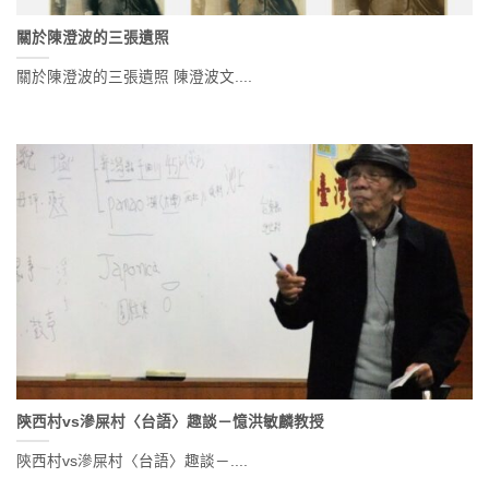
關於陳澄波的三張遺照
關於陳澄波的三張遺照 陳澄波文....
陝西村vs滲屎村〈台語〉趣談－憶洪敏麟教授
陝西村vs滲屎村〈台語〉趣談－....