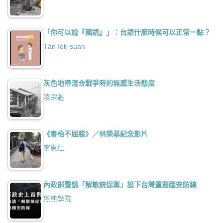
「你可以說『國語』」：台語什麼時候可以正常一點？
Tân Io̍k-suan
灰色地帶混合戰爭時的無感生活態度
凌宗魁
《書枱不屈膝》／林榮基紀念影片
李惠仁
內政部聲請「解散統促黨」設下台灣重要國安防線
黑熊學院