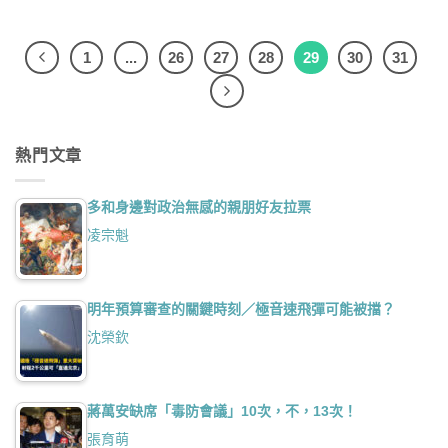
1
...
26
27
28
29
30
31
熱門文章
多和身邊對政治無感的親朋好友拉票
凌宗魁
明年預算審查的關鍵時刻／極音速飛彈可能被擋？
沈榮欽
蔣萬安缺席「毒防會議」10次，不，13次！
張育萌