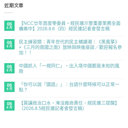
近期文章
【NCC廿年首度零委員，經民連示警重要業務全面
06
8 月
癱瘓中】2026.8.6（四）經民連記者會發言稿
在
尚
〈【NCC
無
民主練習題：青年世代的民主補課潮｜《黑風箏》
廿
06
留
年
言
8 月
×《三月的南國之南》放映與映後座談／歡迎報名參
首
加！！
度
零
在
尚
委
〈民
無
員，
中國抓人「一視同仁」，出入境中國都是未知的風
主
06
留
經
練
言
8 月
險
民
習
連
題：
在
尚
示
青
〈中
無
警
「你可以說『國語』」：台語什麼時候可以正常一
年
國
06
留
重
世
抓
言
8 月
點？
要
代
人
業
的
「一
在
尚
務
民
視
〈「你
無
全
【莫讓政治口水，淹沒廠商責任，經民連三提醒】
主
同
可
06
留
面
補
仁」，
以
言
8 月
（2026.8.5經民連記者會發言稿）
癱
課
出
說
瘓
潮
入
『國
在
尚
中】
｜
境
語』」：
〈【莫
無
2026.8.6（四）
《黑
中
台
讓
留
經
風
國
語
政
言
民