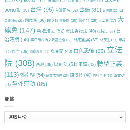
台文通訊
俄烏戰爭
(33)
俄羅斯
(32)
反侵略日
(26)
台中
(22)
台灣
(95)
台語
(81)
BONG報
(38)
台灣正名
(32)
周婉窈
(22)
四
大
國民黨
(36)
國防特別條例
(30)
圖伯特
(29)
大法官
(27)
二四刺蔣
(23)
罷免
(147)
日
憲法法庭
(52)
憲法訴訟法
(40)
抵抗史
(27)
治時期
(58)
林宅血案
(37)
李江却台語文教基金會
(28)
林茂生
(27)
母語
立法
白色恐怖
(65)
烏克蘭
(43)
民主
(35)
(26)
濟南教會
(22)
院
(308)
轉型正義
財劃法
(51)
軍購
(43)
西藏
(35)
(113)
鄭南榕
(54)
陳澄波
(40)
黃文雄
陳文成事件
(25)
霧社事件
(25)
黨外運動
(85)
(31)
彙整
彙
整