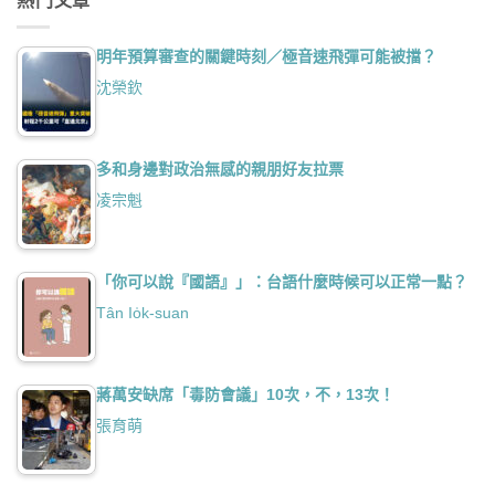
熱門文章
明年預算審查的關鍵時刻／極音速飛彈可能被擋？
沈榮欽
多和身邊對政治無感的親朋好友拉票
凌宗魁
「你可以說『國語』」：台語什麼時候可以正常一點？
Tân Io̍k-suan
蔣萬安缺席「毒防會議」10次，不，13次！
張育萌