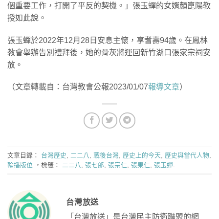
個重要工作，打開了平反的契機。」張玉蟬的女婿顏崑陽教
授如此說。
張玉蟬於2022年12月28日安息主懷，享耆壽94歲。在鳳林
教會舉辦告別禮拜後，她的骨灰將運回新竹湖口張家宗祠安
放。
（文章轉載自：台灣教會公報2023/01/07
報導文章
）
文章目錄：
台灣歷史
,
二二八
,
戰後台灣
,
歷史上的今天
,
歷史與當代人物
,
輪播版位
，標籤：
二二八
,
張七郎
,
張宗仁
,
張果仁
,
張玉蟬
.
台灣放送
「台灣放送」是台灣民主防衛聯盟的網