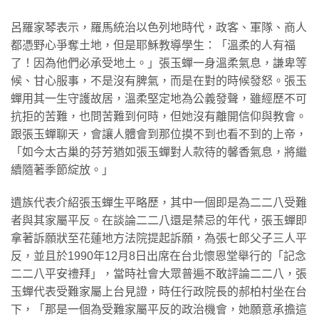
呂羅家琴表示，羅馬統治以色列地時代，政客、軍隊、商人
都憑野心爭奪土地，但是耶穌教導學生：「溫柔的人有福
了！因為他們必承受地土。」張玉蟬一身溫柔氣息，謙卑等
候、甘心服事，不是沒有脾氣，而是在對的時候發怒。張玉
蟬用其一生守護故居，溫柔堅定地為公義發聲，雖經歷不可
抗拒的苦難，也問苦難到何時，但她沒有離開信仰與教會。
跟張玉蟬聊天，會讓人體會到那位摸不到也看不到的上帝，
「如今太古巢的芬芳猶如張玉蟬對人款待的馨香氣息，將繼
續隨著季節綻放。」
遺族代表介紹張玉蟬生平略歷，其中一個即是為二二八受難
者與其家屬平反。在談論二二八還是禁忌的年代，張玉蟬即
拿著訴願狀至花蓮地方法院提起訴願，為張七郎父子三人平
反，並且於1990年12月8日出席在台北懷恩堂舉行的「記念
二二八平安禮拜」，當時社會大眾普遍不敢評論二二八，張
玉蟬代表受難家屬上台見證，時任行政院長的郝柏村坐在台
下，「那是一個為受難家屬平反的政治機會，她願意承擔這