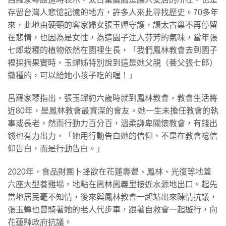
存留台灣人悲愴記憶的地方，許多人來此尋找歷史。70多年
來，此地由硬頸的客家婦女張玉嬋守護，讓太古巢不再停留
在悲情，也因為是女性，為這園子注入芬芳的氣味，當年張
七郎栽種的植物依然在園裡生長，「我們鳳林教會去到園子
裡採摘果實時，玉蟬姊特別說到這是她父親（養父張七郎）
撒種的，可以給她小孩子吃的喔！」
呂羅家琴指出，張玉蟬約六歲時就到鳳林教會，教會生活將
近80年，是鳳林教會最資深的會友。她一生未擔任教會的執
事或長老，然而行動力百分百，溫柔謙卑關懷教會，有錢出
錢也有力出力，「她用行動告白她的信仰，不是在教會唸信
仰告白，而是行動告白。」
2020年，食品財團卜蜂欲在花蓮壽豐、鳳林、光復等地蓋
六座大型養雞場，地點在鳳林鳳義里接近水源地出口。起先
當地居民毫不知情，後來與鳳林教會一起站出來陳情抗議，
張玉蟬也曾騎著她的老人代步車，跟著自救會一起遊行，向
花蓮縣政府抗議。