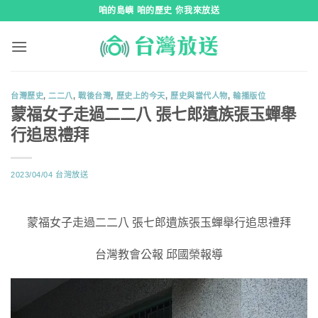
跳
咱的島嶼 咱的歷史 你我來放送
到
內
容
台灣歷史
,
二二八
,
戰後台灣
,
歷史上的今天
,
歷史與當代人物
,
輪播版位
蒙福女子走過二二八 張七郎遺族張玉蟬舉
行追思禮拜
2023/04/04
台灣放送
蒙福女子走過二二八 張七郎遺族張玉蟬舉行追思禮拜
台灣教會公報 邱國榮報導