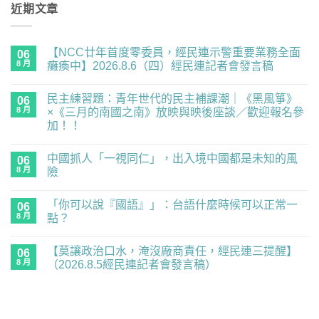
近期文章
【NCC廿年首度零委員，經民連示警重要業務全面
06
8 月
癱瘓中】2026.8.6（四）經民連記者會發言稿
在
尚
〈【NCC
無
民主練習題：青年世代的民主補課潮｜《黑風箏》
廿
06
留
年
言
8 月
×《三月的南國之南》放映與映後座談／歡迎報名參
首
加！！
度
零
在
尚
委
〈民
無
員，
中國抓人「一視同仁」，出入境中國都是未知的風
主
06
留
經
練
言
8 月
險
民
習
連
題：
在
尚
示
青
〈中
無
警
「你可以說『國語』」：台語什麼時候可以正常一
年
國
06
留
重
世
抓
言
8 月
點？
要
代
人
業
的
「一
在
尚
務
民
視
〈「你
無
全
【莫讓政治口水，淹沒廠商責任，經民連三提醒】
主
同
可
06
留
面
補
仁」，
以
言
8 月
（2026.8.5經民連記者會發言稿）
癱
課
出
說
瘓
潮
入
『國
在
尚
中】
｜
境
語』」：
〈【莫
無
2026.8.6（四）
《黑
中
台
讓
留
經
風
國
語
政
言
民
箏》
都
什
治