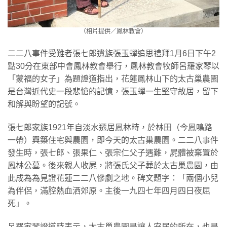
（相片提供／鳳林教會）
二二八事件受難者張七郎遺族張玉蟬追思禮拜1月6日下午2
點30分在東部中會鳳林教會舉行，鳳林教會牧師呂羅家琴以
「蒙福的女子」為題證道指出，花蓮鳳林山下的太古巢農園
是台灣近代史一段悲愴的記憶，張玉蟬一生堅守故居，留下
和解與盼望的記號。
張七郎家族1921年自淡水遷居鳳林時，於林田（今鳳鳴路
一帶）興築住宅與農園，即今天的太古巢農園。二二八事件
發生時，張七郎、張果仁、張宗仁父子遇難，屍體被棄置於
鳳林公墓。後來親人收屍，將張氏父子葬於太古巢農園，由
此成為為見證花蓮二二八慘劇之地。碑文題字：「兩個小兒
為伴侶，滿腔熱血洒郊原。主後一九四七年四月四日夜屈
死」。
呂羅家琴證道時表示，太古巢農園是讓人安居的所在，也是