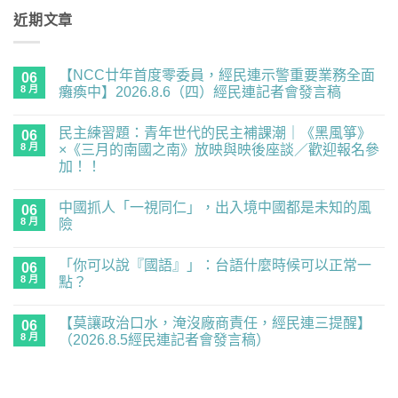
近期文章
【NCC廿年首度零委員，經民連示警重要業務全面
06
8 月
癱瘓中】2026.8.6（四）經民連記者會發言稿
在
尚
〈【NCC
無
民主練習題：青年世代的民主補課潮｜《黑風箏》
廿
06
留
年
言
8 月
×《三月的南國之南》放映與映後座談／歡迎報名參
首
加！！
度
零
在
尚
委
〈民
無
員，
中國抓人「一視同仁」，出入境中國都是未知的風
主
06
留
經
練
言
8 月
險
民
習
連
題：
在
尚
示
青
〈中
無
警
「你可以說『國語』」：台語什麼時候可以正常一
年
國
06
留
重
世
抓
言
8 月
點？
要
代
人
業
的
「一
在
尚
務
民
視
〈「你
無
全
【莫讓政治口水，淹沒廠商責任，經民連三提醒】
主
同
可
06
留
面
補
仁」，
以
言
8 月
（2026.8.5經民連記者會發言稿）
癱
課
出
說
瘓
潮
入
『國
在
尚
中】
｜
境
語』」：
〈【莫
無
2026.8.6（四）
《黑
中
台
讓
留
經
風
國
語
政
言
民