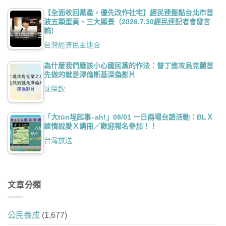
【全面收回黨產，優先改作社宅】經民連盤點台北市首
波五顆蛋黃、三大願景（2026.7.30經民連記者會發言
稿）
台灣經濟民主連合
為什麼我們應該小心國民黨的作法：普丁進攻烏克蘭首
先做的就是澤倫斯基深偽影片
沈榮欽
「大tūn埕起事–ah!」08/01 一日兩場台語活動：BLＸ
談情說愛Ｘ講冊／歡迎報名參加！！
台灣放送
文章分類
公民養成
(1,677)