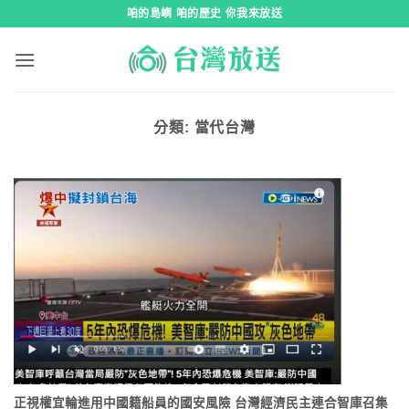
跳
咱的島嶼 咱的歷史 你我來放送
到
內
容
分類:
當代台灣
正視權宜輪進用中國籍船員的國安風險 台灣經濟民主連合智庫召集