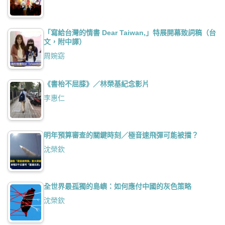
「寫給台灣的情書 Dear Taiwan,」特展開幕致詞稿（台
文，附中譯）
周婉窈
《書枱不屈膝》／林榮基紀念影片
李惠仁
明年預算審查的關鍵時刻／極音速飛彈可能被擋？
沈榮欽
全世界最孤獨的島嶼：如何應付中國的灰色策略
沈榮欽