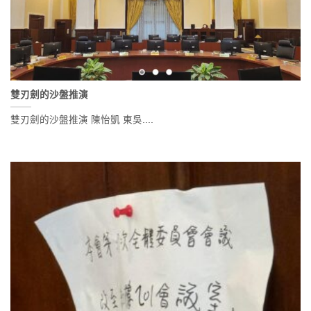
雙刃劍的沙盤推演
雙刃劍的沙盤推演 陳怡凱 東吳....