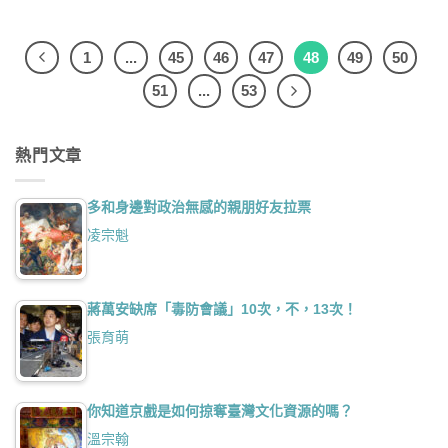
1
...
45
46
47
48
49
50
51
...
53
熱門文章
多和身邊對政治無感的親朋好友拉票
凌宗魁
蔣萬安缺席「毒防會議」10次，不，13次！
張育萌
你知道京戲是如何掠奪臺灣文化資源的嗎？
溫宗翰