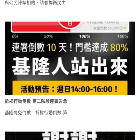
與公民陣線相約，請假捍衛民主 ....
拆樑行動倒數 第二階段連署告急
基隆罷免倒數 拆樑行動倒數 第....