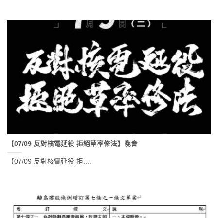
【07/09 反對核電延役 拒絕草率修法】晚會
【07/09 反對核電延役 拒....