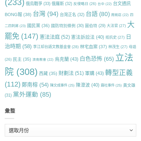
(233)
台文通訊
俄烏戰爭
(33)
俄羅斯
(32)
反侵略日
(26)
台中
(22)
台灣
(94)
台語
(80)
BONG報
(38)
台灣正名
(32)
周婉窈
(22)
四
大
國民黨
(36)
國防特別條例
(30)
圖伯特
(29)
大法官
(27)
二四刺蔣
(23)
罷免
(147)
日
憲法法庭
(52)
憲法訴訟法
(40)
抵抗史
(27)
治時期
(58)
林宅血案
(37)
李江却台語文教基金會
(28)
林茂生
(27)
母語
立法
白色恐怖
(65)
烏克蘭
(43)
民主
(35)
(26)
濟南教會
(22)
院
(308)
轉型正義
財劃法
(51)
軍購
(43)
西藏
(35)
(112)
鄭南榕
(54)
陳澄波
(40)
黃文雄
陳文成事件
(25)
霧社事件
(25)
黨外運動
(85)
(31)
彙整
彙
整