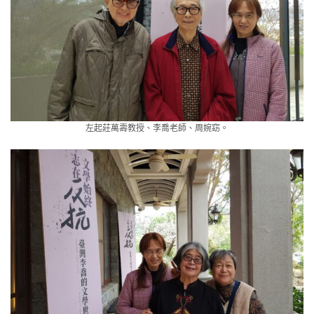
左起莊萬壽教授、李喬老師、周婉窈。