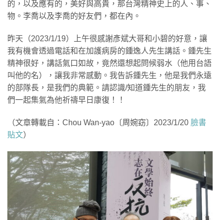
的，以及應有的，美好與高貴，那台灣精神史上的人、事、
物。李喬以及李喬的好友們，都在內。
昨天（2023/1/19）上午很感謝彥斌大哥和小碧的好意，讓
我有機會透過電話和在加護病房的鍾逸人先生講話。鍾先生
精神很好，講話氣口如故，竟然還想起問候弱水（他用台語
叫他的名），讓我非常感動。我告訴鍾先生，他是我們永遠
的部隊長，是我們的典範。請認識/知道鍾先生的朋友，我
們一起集氣為他祈禱早日康復！！
（文章轉載自：Chou Wan-yao〔周婉窈〕2023/1/20
臉書
貼文
）