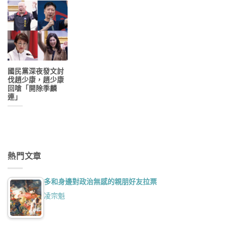
國民黨深夜發文討
伐趙少康，趙少康
回嗆「開除季麟
連」
熱門文章
多和身邊對政治無感的親朋好友拉票
凌宗魁