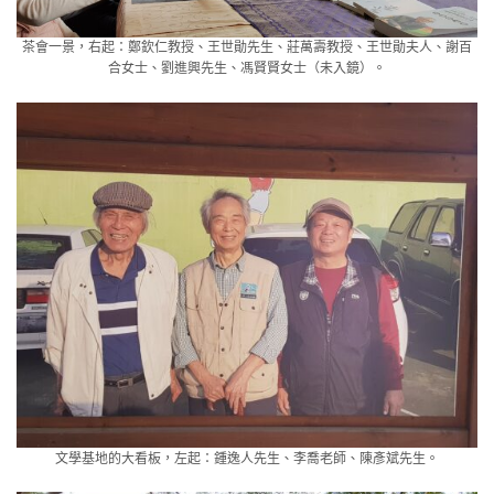
茶會一景，右起：鄭欽仁教授、王世勛先生、莊萬壽教授、王世勛夫人、謝百
合女士、劉進興先生、馮賢賢女士（未入鏡）。
文學基地的大看板，左起：鍾逸人先生、李喬老師、陳彥斌先生。