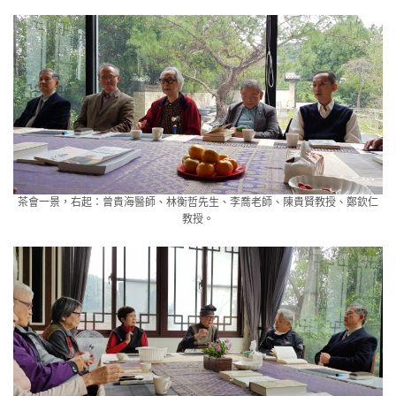
茶會一景，右起：曾貴海醫師、林衡哲先生、李喬老師、陳貴賢教授、鄭欽仁
教授。