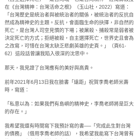
在《台灣精神：台灣活命之根》（玉山社，2022）寫道：
「台灣歷史是統治者與被統治者的關係，被統治者的反抗自
然成為精神史的主題。反抗，會面臨生命的抉擇，非自然的
死亡，是台灣人司空見慣的下場；被屠殺、捕殺常是弱者被
決定死亡的方式；拒絕被殺，自主選擇死亡，世界史且會為
之改寫，可惜在台灣太缺乏悲劇英雄的史頁。」（頁61-
62）這段話曾讓我陷入很深的沈思中。
那天，我見證了台灣應有的美好與高貴。
前年2021年6月13日我在臉書「遠距」祝賀李喬老師米壽
時，寫道：
「私意以為：如果我們有島嶼的精神史，李喬老師將是巨大
的存在。」
我希望我還有時間寫下我預計寫的書──「完成此生對台灣
的債務」（借用李喬老師的話），我希望我能寫下台灣曾有