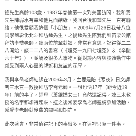
鍾先生高齡103歲，1987年春他第一次到美國訪問，我和我
先生陳弱水有幸和他見面結緣，我回台後和鍾先生一直有聯
絡，他很愛顧我這個「小朋友」。2009年7月26日我帶八位
同學到彰化北斗拜訪鍾先生，之後鍾先生陪我們到苗栗公館
拜訪李喬老師，聽兩位前輩對談，非常有意思，記得從二二
八開始，談二二八的書寫（《埋冤一九四七埋冤》＆《辛酸
六十年》），並觸及很多人事物。從對談內容與肢體動作中
感受到兩人心靈的親近和友誼的深厚。
我與李喬老師結緣在2006年3月，主要是陪《寒夜》日文譯
者三木直一教授拜訪李喬老師。一想也快17年（距今近19
年）前的事了，師母（蕭銀嬌女士）竟然還記得，連三木教
授的名字都想得起來。這之後常蒙李喬老師邀請參加活動，
感覺李老師對後輩的關照和期許。
此次盛會，非常值得記下的事很多。在這裡只寫一件事。