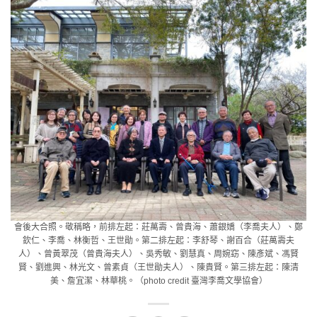
會後大合照。敬稱略，前排左起：莊萬壽、曾貴海、蕭銀嬌（李喬夫人）、鄭
欽仁、李喬、林衡哲、王世勛。第二排左起：李舒琴、謝百合（莊萬壽夫
人）、曾黃翠茂（曾貴海夫人）、吳秀敏、劉慧真、周婉窈、陳彥斌、馮賢
賢、劉進興、林光文、曾素貞（王世勛夫人）、陳貴賢。第三排左起：陳清
美、詹宜潔、林華桃。（photo credit 臺灣李喬文學協會）