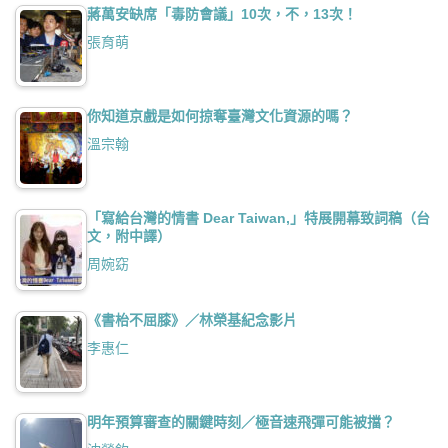
蔣萬安缺席「毒防會議」10次，不，13次！
張育萌
你知道京戲是如何掠奪臺灣文化資源的嗎？
溫宗翰
「寫給台灣的情書 Dear Taiwan,」特展開幕致詞稿（台
文，附中譯）
周婉窈
《書枱不屈膝》／林榮基紀念影片
李惠仁
明年預算審查的關鍵時刻／極音速飛彈可能被擋？