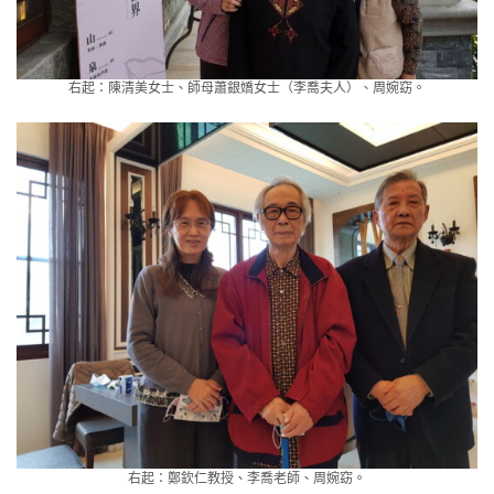
右起：陳清美女士、師母蕭銀嬌女士（李喬夫人）、周婉窈。
右起：鄭欽仁教授、李喬老師、周婉窈。