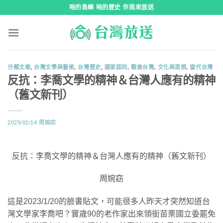
跳
咱的島嶼 咱的歷史 你我來放送
到
內
容
分類文章
,
台灣文學與藝術
,
台灣歷史
,
國家認同
,
戰後台灣
,
文化與思想
,
當代台灣
反抗：李喬文學的精神＆台灣人應有的精神
（舊文新刊）
2025/02/14
周婉窈
反抗：李喬文學的精神＆台灣人應有的精神（舊文新刊）
周婉窈
這是2023/1/20的臉書貼文，可能很多人昨天才突然知道台
灣文學家李喬吧？實歲90的老作家出來領銜苗栗國立委罷免