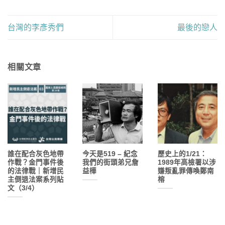
台灣的李彥秀們
最後的戀人
相關文章
誰在配合灰色地帶
今天是519 – 紀念
歷史上的1/21：
作戰？金門事件後
我們的街頭弟兄詹
1989年高檢署以涉
的法律戰｜新增民
益樺
嫌叛亂罪傳喚鄭南
主倒退法案系列貼
榕
文（3/4）