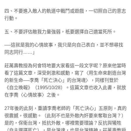
四、不要進入敵人的軌道中戰鬥或遊戲，一切照自己的意志
行動。
五、不要評估敵我力量強弱，祇要選擇自己適當死所。
──這就是我的心情故事，我只是向自己表白，並不想尋找
同志同行……」
莊萬壽教授為何會特地要大家看這一段文字呢？原來他當時
看了這篇文章，深受刺激和感動，寫了〈用生命來創造台灣
的新生命──李喬「死亡決心」的台灣魂〉，同樣刊登於
《自立晚報》（1995/10/28）。這篇文章也收入此書，就放
在李喬〈心情故事〉之後。
27年後的此刻，重讀李喬老師的「死亡決心」五原則，真的
很震撼，很感動。（此刻不也是外敵內奸要來奪取台灣？）
是的，保衛台灣，抵抗外敵，哪裡需要理論？反抗與犧牲
（自主選擇死亡），是台灣魂，也是台灣精神。莊萬壽教授