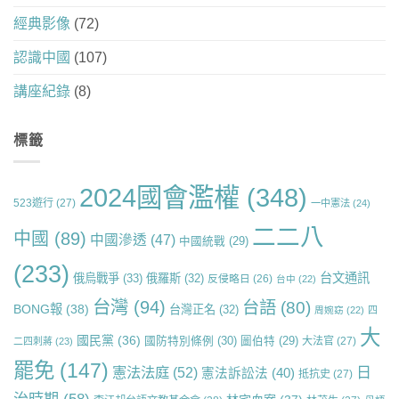
經典影像
(72)
認識中國
(107)
講座紀錄
(8)
標籤
2024國會濫權
(348)
523遊行
(27)
一中憲法
(24)
二二八
中國
(89)
中國滲透
(47)
中國統戰
(29)
(233)
台文通訊
俄烏戰爭
(33)
俄羅斯
(32)
反侵略日
(26)
台中
(22)
台灣
(94)
台語
(80)
BONG報
(38)
台灣正名
(32)
周婉窈
(22)
四
大
國民黨
(36)
國防特別條例
(30)
圖伯特
(29)
大法官
(27)
二四刺蔣
(23)
罷免
(147)
日
憲法法庭
(52)
憲法訴訟法
(40)
抵抗史
(27)