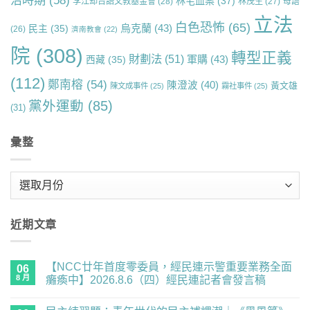
治時期
(58)
林宅血案
(37)
李江却台語文教基金會
(28)
林茂生
(27)
母語
立法
白色恐怖
(65)
烏克蘭
(43)
民主
(35)
(26)
濟南教會
(22)
院
(308)
轉型正義
財劃法
(51)
軍購
(43)
西藏
(35)
(112)
鄭南榕
(54)
陳澄波
(40)
黃文雄
陳文成事件
(25)
霧社事件
(25)
黨外運動
(85)
(31)
彙整
彙
整
近期文章
【NCC廿年首度零委員，經民連示警重要業務全面
06
8 月
癱瘓中】2026.8.6（四）經民連記者會發言稿
在
尚
〈【NCC
無