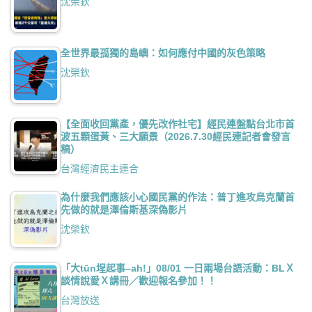
沈榮欽
全世界最孤獨的島嶼：如何應付中國的灰色策略
沈榮欽
【全面收回黨產，優先改作社宅】經民連盤點台北市首
波五顆蛋黃、三大願景（2026.7.30經民連記者會發言
稿）
台灣經濟民主連合
為什麼我們應該小心國民黨的作法：普丁進攻烏克蘭首
先做的就是澤倫斯基深偽影片
沈榮欽
「大tūn埕起事–ah!」08/01 一日兩場台語活動：BLＸ
談情說愛Ｘ講冊／歡迎報名參加！！
台灣放送