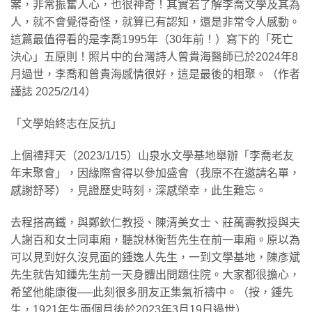
案，非常振奮人心，也很神奇！其實若了解李喬文學及其為
人，就不會覺得奇怪，就算已有認知，還是非常令人感動。
這篇最值得看的是李喬1995年（30年前！）寫下的「死亡
決心」五原則！照片中的台灣詩人曾貴海醫師已於2024年8
月過世，李喬和曾貴海感情很好，這是最後的相聚。（作者
謹誌 2025/2/14）
「文學始終志在反抗」
上個禮拜天（2023/1/15）山泉水文學基地舉辦「李喬老友
年末聚會」，因緣際會得以參加盛會（我原不在邀請名單，
感謝舒琴），見證歷史時刻，深感榮幸，此生難忘。
去程搭高鐵，與鄭欽仁教授、陳清美女士、莊萬壽教授與夫
人謝百和女士同車廂，聽說林衡哲先生在前一車廂。原以為
可以見到好久沒見面的鍾逸人先生，一到文學基地，陳彥斌
先生就告知鍾先生前一天身體出問題住院。大家都很擔心，
希望他能康復──此刻很多朋友正集氣祈禱中。（按，鍾先
生，1921年生兩個月後於2023年3月19日過世）