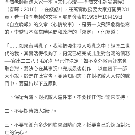
李喬老師贈送大家一本《文化心燈──李喬文化評論選粹》
（春暉：2016），在談話中，莊萬壽教授要大家打開第231
頁，看一段李老師的文字。那是發表於1995年10月19日
《自立晚報》的文章〈心情故事〉，是第一次飛彈危機後寫
的，李喬很不滿當時民間和政府的「淡定」，他寫道：
「……如果台灣亂了，我就把殘生投入戰亂之中！經歷二世
代的我，其實活得很夠了，何況已經完成此生對台灣的債務
──寫出二二八！我心裡早已作決定：如不幸外敵內奸來奪
取台灣，我決心在其事況中完成最後創作──以血寫下一部
大小說。於是在此宣告，並通知同志：在對抗敵人入侵的戰
鬥中，要堅持以下五原則：
一、保衛台灣、對抗敵人這件事，不要找任何理論來支持。
二、不要期待敵人講理。
三、不要預測有多少同胞會跟隨而來，祇要自己鍛鍊面對死
亡的決心。