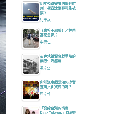
明年預算審查的關鍵時
刻／極音速飛彈可能被
擋？
沈榮欽
《書枱不屈膝》／林榮
基紀念影片
李惠仁
灰色地帶混合戰爭時的
無感生活態度
凌宗魁
你知道京戲是如何掠奪
臺灣文化資源的嗎？
溫宗翰
「寫給台灣的情書
Dear Taiwan,」特展開