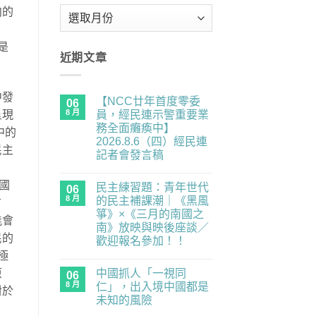
向的
彙
整
是
近期文章
中發
【NCC廿年首度零委
06
8 月
呈現
員，經民連示警重要業
務全面癱瘓中】
中的
2026.8.6（四）經民連
民主
記者會發言稿
在
尚
〈【NCC
無
國
民主練習題：青年世代
廿
06
留
年
言
8 月
的民主補課潮｜《黑風
言
首
箏》×《三月的南國之
度
能會
零
南》放映與映後座談／
委
民的
歡迎報名參加！！
員，
經
極
在
尚
民
〈民
無
連
原
中國抓人「一視同
主
06
留
示
練
言
8 月
仁」，出入境中國都是
警
對於
習
重
未知的風險
題：
要
青
在
尚
業