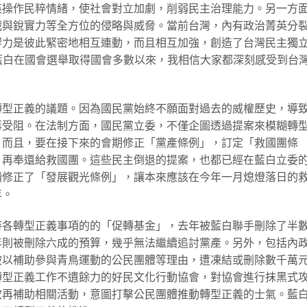
英操作民粹情緒，使社會對立加劇，削弱民主治理能力。另一方
戰與銳實力等全方位的侵略與威脅。當前台灣，內有政治菁英分
響力是彼此緊密地相互連動，而且相互加強，創造了台灣民主獨
s）。從去年藍白在國會選舉取得國會多數以來，我相信大家都深刻感受到台
轉型正義的議題。因為國民黨始終不願面對過去的威權歷史，導
再受阻。在法制方面，國民黨立委，不僅企圖透過提案來模糊轉
；而且，要在接下來的會期修正「黨產條例」，訂定「救國團條
，再奉還給救國團。這些民主倒退的提案，也都已經在藍白立委
讀修正了「發展觀光條例」，讓本來應該在今年一月熄燈落日的
年。
持各轉型正義事項的的「促轉基金」，去年被藍白聯手刪除了半
年則被刪除六成的預算，幾乎無法繼續追討黨產。另外，包括內
被以補助參與青鳥運動的公民團體等理由，遭凍結或刪除數千萬
轉型正義工作不遺餘力的好民文化行動協會，對協會進行抹黑式
敢再補助相關活動，意圖打擊公民團體推動轉型正義的士氣。藍