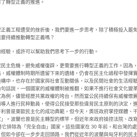
擊了轉型正義的推進。
型正義工程遭受的挫折後，我們要進一步思考，除了積極投入罷
還要持續推動轉型正義嗎？
的經驗，或許可以幫助我們思考下一步的行動。
球民主危機，避免威權復辟，更需要進行轉型正義的工作。因為
出，威權體制時期所遺留下來的遺緒，仍會在民主化過程中發揮
機構中，也存在於國家與社會互動關係，以及民間社會的生活經
換句話說，一個國家的威權體制被推翻，如果不進行社會文化變
家為例，儘管經歷共黨政權的垮台，然而當公民持續保有威權懷
領導人進行民粹動員，使得公民接受那些違背民主原則的決定，
牙利曾是東歐民主化的成功典範，但今天，奧班政府掌控媒體、
家」。波蘭也曾是民主轉型的標竿，但近年來政府操控法院、改
）已將它排除為「完全自由」國家。這些國家在 30 年前，和台灣的
，但如今卻在一步步走回頭路。我們從近年的波蘭與匈牙利的民