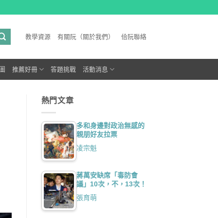
教學資源
有關阮（關於我們）
佮阮聯絡
圖
推薦好冊
答題挑戰
活動消息
熱門文章
多和身邊對政治無感的
親朋好友拉票
凌宗魁
蔣萬安缺席「毒防會
議」10次，不，13次！
張育萌