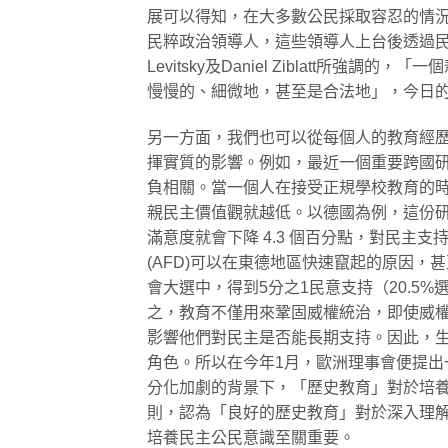
展可以得知，在大多數公民採取容忍的情
民粹政治領導人，這些領導人上台後透過民
Levitsky及Daniel Ziblatt
慢慢的、細微地，甚至是合法地」，今日
另一方面，我們也可以從每個人的教育經
揮實質的影響。例如，最近一個重要跨國
負相關。當一個人在接受正規學校教育的時
親民主價值觀就越低。以德國為例，這份
滿意度就會下降 4.3 個百分點，對民主支
(AFD)可以在東德地區快速竄起的原因
會大選中，得到5分之1民意支持（20.5
之，教育不僅用來鞏固威權統治，即使威
影響他們對民主是否能長期支持。因此，
角色。所以在今年1月，歐洲理事會便提
分化加劇的背景下，「歷史教育」對於培
則，認為「良好的歷史教育」對於深入理
培養民主公民意識至關重要。