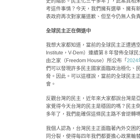
史的縮影。民主化三十多年了，此案真相未
考這件事情？今天，我們擁有選舉、擁有
表政府再次對家屬道歉、但至今仍無人負
全球民主正在倒退中
我想大家都知道，當前的全球民主正遭遇空前挑戰。例
Institute，V-Dem）連續第 8 年
由之家（Freedom House）所公布「
2024
們可以發現許多民主國家面臨政治極化、
脅。因此。可以這樣說，當前的全球民主
會。
反觀台灣的民主，近年來大家都說台灣是
家覺得今天台灣的民主是穩固的嗎？民主倒
多年了，我們能確保這條民主路不會逆轉
我個人認為，台灣民主正面臨著內外交困
同分裂，使得每四年我們都要擔心政黨輪