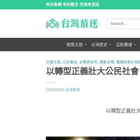
跳
咱的島嶼 咱的歷史 你我來放送
到
內
容
精選主題
台灣歷史
公民養成
分類文章
,
公民養成
,
台灣與世界
,
戰後台灣
,
獨裁的進化與
以轉型正義壯大公民社會
2025/03/02
台灣放送
以轉型正義壯大