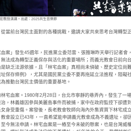
宏教授演講。出處：2025共生音樂節
，從當前台灣民主面對的各種挑戰，邀請大家共來思考台灣轉型
血案」發生45週年，民進黨立委范雲、張雅琳昨天舉行記者會
，無法成為轉型正義保存與活化的重要場所；而義光教會日前向
由是缺乏法源依據，且「林宅血案」真相尚未偵破、歷史定位尚
遺址保存條例》，尤其是國民黨立委不要再拖延立法進程，阻礙
成為推動台灣民主價值的重要基地。
宅血案。1980年2月28日，台北市寧靜的巷弄內，發生了一
統治，林義雄因參與美麗島事件而被捕，家中在政府監控下卻遭
長女身受重傷。案發後，長老教會牧師向海內外集資買下林宅成
教會設立已43年，一直希望能申請義光教會成為不義遺址，卻
，至今無法申請。林宅血案是一樁至今未破的懸案，也是台灣威