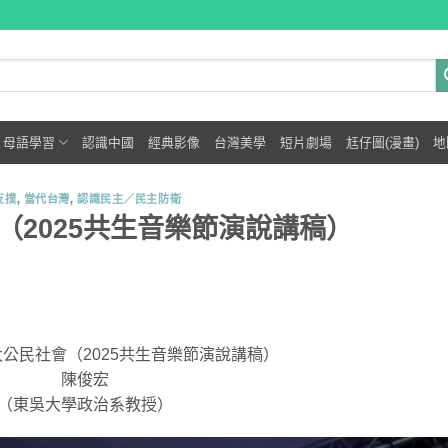
母語學習
認識中國
經典影像
台灣美學
短片劇場
尪仔圖(漫畫)
地
反撲
,
當代台灣
,
認識民主／民主防衛
（2025共生音樂節演說講稿）
公民社會（2025共生音樂節演說講稿）
陳俊宏
（東吳大學政治系教授）