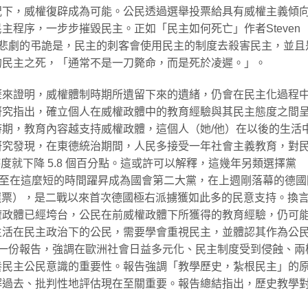
況下，威權復辟成為可能。公民透過選舉投票給具有威權主義傾
主程序，一步步摧毀民主。正如「民主如何死亡」作者Steven
所強調的，「一個悲劇的弔詭是，民主的刺客會使用民主的制度去殺害民主，並且
的民主之死，「通常不是一刀斃命，而是死於凌遲。」。
歷來證明，威權體制時期所遺留下來的遺緒，仍會在民主化過程
研究指出，確立個人在威權政體中的教育經驗與其民主態度之間
期，教育內容越支持威權政體，這個人（她/他）在以後的生活
研究發現，在東德統治期間，人民多接受一年社會主義教育，對
持度就下降 5.8 個百分點。這或許可以解釋，這幾年另類選擇黨
，甚至在這麼短的時間躍昇成為國會第二大黨，在上週剛落幕的德國
%選票），是二戰以來首次德國極右派擄獲如此多的民意支持。換
權政體已經垮台，公民在前威權政體下所獲得的教育經驗，仍可
生活在民主政治下的公民，需要學會重視民主，並體認其作為公
出一份報告，強調在歐洲社會日益多元化、民主制度受到侵蝕、兩
養民主公民意識的重要性。報告強調「教學歷史，紮根民主」的
解過去、批判性地評估現在至關重要。報告總結指出，歷史教學