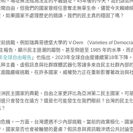
明，場址無法成為法定的不義遺址。45年後的今天，我們該如
新聞自由，但我們的國家曾經任意奪走無辜生命，儘管今天賴總
責，如果國家不處理歷史的錯誤，我們的民主真的穩固了嗎？
如瑞典哥德堡大學的 V-Dem （Varieties of Democra
發佈全球民主報告，顯示民主退潮的趨勢，甚至倒退至 1985 年的水準，而
年全球自由報告
」也指出，2023年全球自由度連續第18年下降
民粹主義、虛假訊息與社群媒體武器化等諸多來自民主社群內部
正面臨嚴峻挑戰，在許多國家，威權勢力正在重新影響著政治與
亞洲民主國家的典範，自由之家更評比為亞洲第二民主國家。可
退只會發生在遠方？還是也可能發生在我們眼前？台灣的民主化
嗎？
的危機。一方面，台灣遭遇不少內部挑戰，當前的政黨極化、國
替，國家是否也會被輪替的憂慮？假訊息與資訊戰滲透公共討論