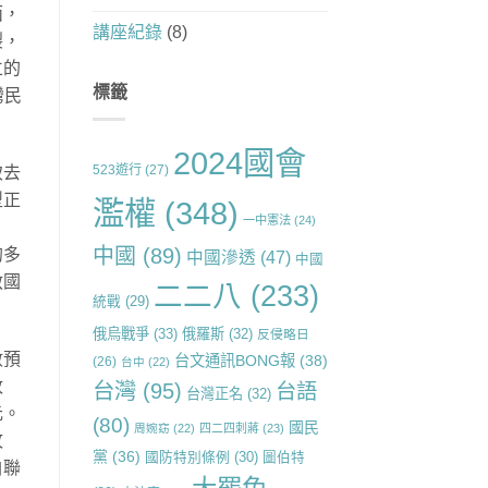
面，
講座紀錄
(8)
裂，
立的
標籤
灣民
2024國會
523遊行
(27)
致去
型正
濫權
(348)
一中憲法
(24)
中國
(89)
的多
中國滲透
(47)
中國
救國
二二八
(233)
統戰
(29)
俄烏戰爭
(33)
俄羅斯
(32)
反侵略日
數預
台文通訊BONG報
(38)
(26)
台中
(22)
政
台灣
(95)
台語
台灣正名
(32)
元。
(80)
國民
周婉窈
(22)
四二四刺蔣
(23)
攻
黨
(36)
國防特別條例
(30)
圖伯特
白聯