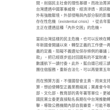
間，削弱民主社會的理性基礎。而政治菁
台灣遭遇中國軍事威脅、經濟滲透、資訊
外有強敵壓境，外部侵略與內部分裂的影
存在性危機（existential crisi
主正在遭遇這種「內外交困」的危機。
當前台灣這樣的民主危機，也可以反映在
年新國會開議以來，轉型正義的工作便一
義的定義，阻礙不義遺址保存條例的審議
款」，把已經逐步追討回國有的不當財產
數護航下一讀付委。此外，藍白還已經三
團住宿服務，重新合法化、可以再營業五
而在預算方面，不僅國發會主責、用來支
算，想迫使轉型正義業務縮減；黨產會今
部、文化部、教育部的青年署等單位，更
國民黨立委更直接點名長期在中台灣推動
擊，導致公務機關內部自我審查，可能不