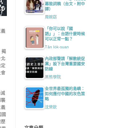
幕致詞稿（台文，附中
譯）
周婉窈
「你可以說『國
正義
語』」：台語什麼時候
可以正常一點？
Tân Io̍k-suan
，揭
台北
內政部聲請「解散統促
黨」設下台灣重要國安
難定
防線
社會
黑熊學院
全世界最孤獨的島嶼：
場滅
如何應付中國的灰色策
略
到襲
沈榮欽
立義
因國
權歷
文章分類