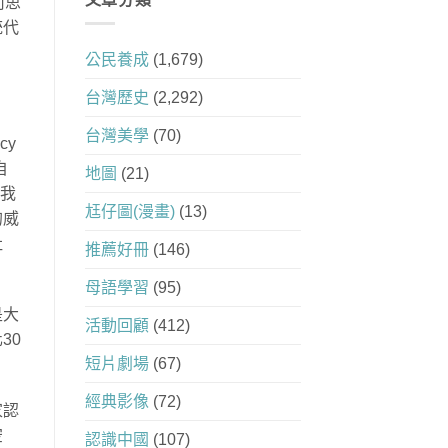
何思
統代
公民養成
(1,679)
台灣歷史
(2,292)
台灣美學
(70)
cy
自
地圖
(21)
。我
尪仔圖(漫畫)
(13)
的威
社
推薦好冊
(146)
母語學習
(95)
是大
活動回顧
(412)
30
短片劇場
(67)
經典影像
(72)
家認
空
認識中國
(107)