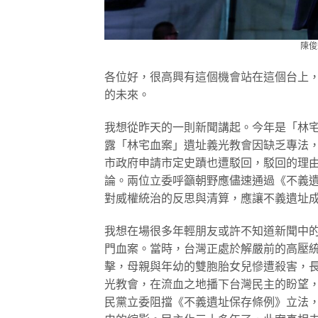
陳俊
各位好，很高興有這個機會站在這個台上
的未來。
我想從昨天的一則新聞講起。今年是「林宅
露「林宅血案」遺址義光教會因缺乏專法
市政府申請市定史蹟也遭駁回，駁回的理
論。兩位立委呼籲朝野應儘速通過《不義
對威權統治的反思與清算，應讓不義遺址
我想在場很多年輕朋友或許不知道新聞中的林
門血案。當時，台灣正處於解嚴前的高壓
擊，母親與年幼的雙胞胎女兒慘遭殺害，
光教會，在流血之地播下台灣民主的盼望，
民黨立委阻擋《不義遺址保存條例》立法