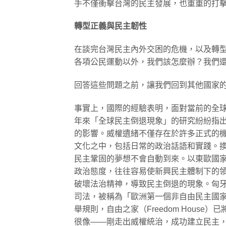
手不僅衝擊台灣的民主發展，也重重的打
轉型正義與民主韌性
在談完台灣民主內外交困的危機，以及轉
各項公民運動以外，我們該怎麼辦？我們
回答這些問題之前，讓我們回到其他國家
事實上，國際的經驗表明，面對當前的全
年來「全球民主倒退現象」的研究紛紛指
的影響。威權遺緒不僅存在於許多正式的
文化之中，包括日常的政治話語和實踐。
民主鞏固的夢想不會自動到來。以東歐國
政治態度，往往容易使新興民主體制下的
破壞法治精神，導致民主倒退的現象。匈
司法，被稱為「歐洲第一個非自由民主國
舉規則，自由之家（Freedom House
很像——剛走出威權統治，成功建立民主