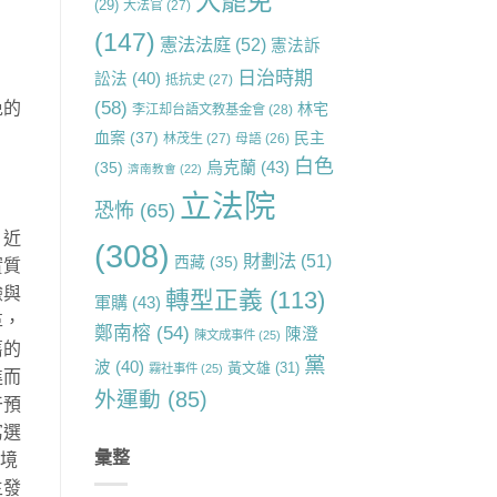
大罷免
(29)
大法官
(27)
(147)
憲法法庭
(52)
憲法訴
日治時期
訟法
(40)
抵抗史
(27)
(58)
免的
林宅
李江却台語文教基金會
(28)
血案
(37)
民主
林茂生
(27)
母語
(26)
白色
烏克蘭
(43)
(35)
濟南教會
(22)
立法院
恐怖
(65)
，近
(308)
財劃法
(51)
西藏
(35)
實質
驗與
轉型正義
(113)
軍購
(43)
革，
鄭南榕
(54)
陳澄
陳文成事件
(25)
舊的
黨
波
(40)
黃文雄
(31)
霧社事件
(25)
進而
外運動
(85)
干預
寫選
彙整
處境
主發