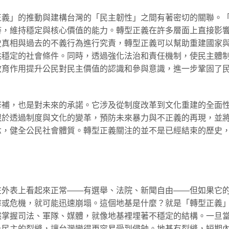
正義」的推動與建構台灣的「民主韌性」之間有著密切的關聯。
時，維持穩定與核心價值的能力。轉型正義在許多層面上直接影
史真相與過去的不義行為進行究責，轉型正義可以幫助重建國家
供穩定的社會條件。同時，透過強化法治和責任機制，使民主體
教育作用提升公民對民主價值的認識和參與意識，進一步鞏固了
修補，也是對未來的承諾。它涉及從制度改革到文化重建的全面
眼於透過制度與文化的變革，預防未來暴力與不正義的再現，並
念，健全公民社會體質。轉型正義關注的並不是已經結束的歷史
在外表上看起來正常——有選舉、法院、新聞自由——但如果它
擊或危機，就可能迅速崩塌。這個地基是什麼？就是「轉型正義
然掌握司法、軍隊、媒體，就像地基裡埋著不穩定的結構。一旦
為民主的裂縫，讓台灣變得更容易受到侵蝕。地基有裂縫，短期