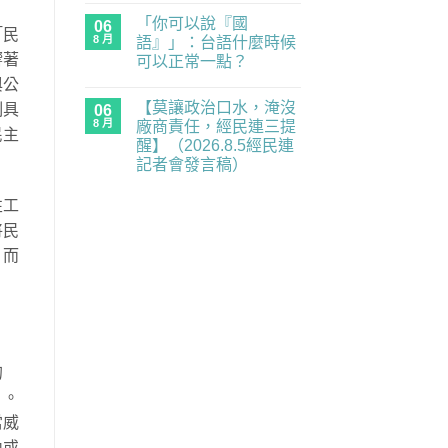
年
〈中
無
務
世
「你可以說『國
國
06
留
全
代
「民
抓
言
面
8 月
語』」：台語什麼時候
的
人
癱
民
響著
可以正常一點？
「一
瘓
主
視
中】
在
補
尚
與公
同
2026.8.6（四）
〈「你
課
無
仁」，
經
【莫讓政治口水，淹沒
可
制具
06
潮
留
出
民
以
｜
言
8 月
廠商責任，經民連三提
入
連
民主
說
《黑
境
記
醒】（2026.8.5經民連
『國
風
中
者
語』」：
箏》
記者會發言稿）
國
會
台
×《三
都
發
在
語
尚
月
是
言
〈【莫
什
無
的
性工
未
稿〉
讓
麼
留
南
知
中
政
時
言
國
將民
的
治
候
之
風
口
可
南》
，而
險〉
水，
以
放
中
淹
正
映
沒
常
與
廠
一
映
商
點？〉
後
責
中
座
任，
談
經
／
民
歡
的
連
迎
三
報
」。
提
名
醒】
參
當威
（2026.8.5
加！！〉
經
內或
中