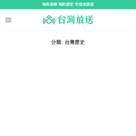
跳
咱的島嶼 咱的歷史 你我來放送
到
內
容
分類:
台灣歷史