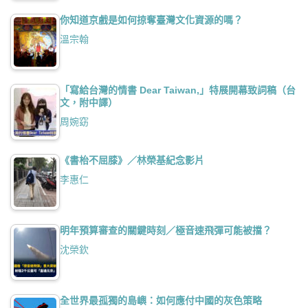
你知道京戲是如何掠奪臺灣文化資源的嗎？
溫宗翰
「寫給台灣的情書 Dear Taiwan,」特展開幕致詞稿（台
文，附中譯）
周婉窈
《書枱不屈膝》／林榮基紀念影片
李惠仁
明年預算審查的關鍵時刻／極音速飛彈可能被擋？
沈榮欽
全世界最孤獨的島嶼：如何應付中國的灰色策略