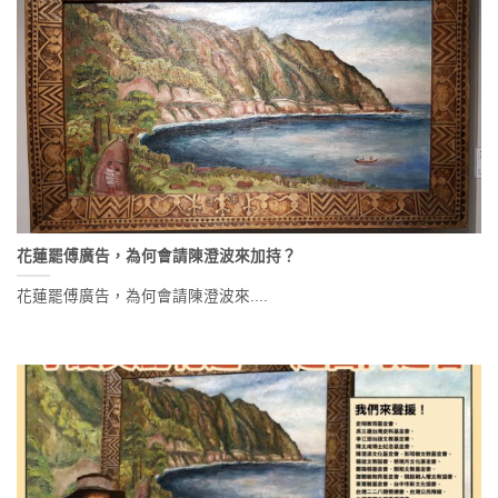
花蓮罷傅廣告，為何會請陳澄波來加持？
花蓮罷傅廣告，為何會請陳澄波來....