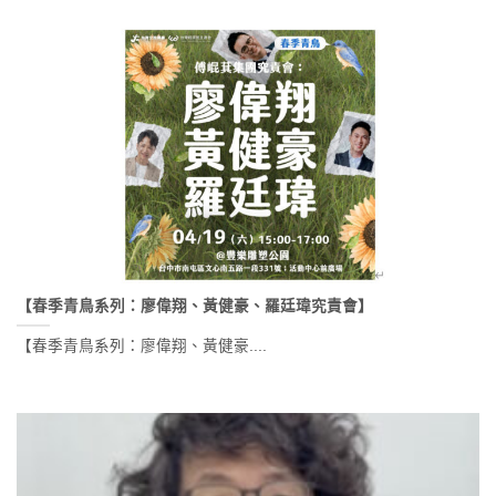
【春季青鳥系列：廖偉翔、黃健豪、羅廷瑋究責會】
【春季青鳥系列：廖偉翔、黃健豪....