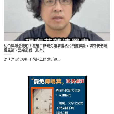
沈伯洋緊急說明！花蓮二階罷免連署書格式問題釋疑，請鄉親們踴
躍重簽、堅定罷傅（影片）
沈伯洋緊急說明！花蓮二階罷免連....