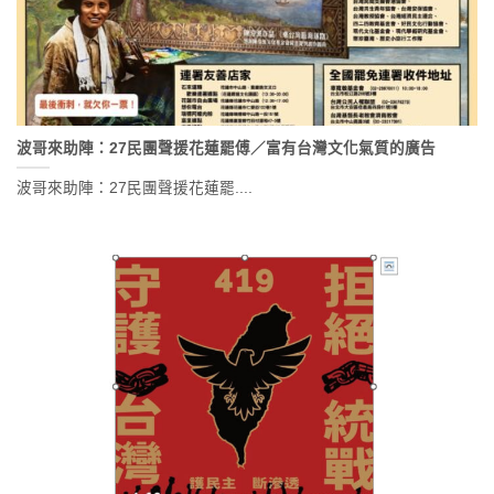
波哥來助陣：27民團聲援花蓮罷傅／富有台灣文化氣質的廣告
波哥來助陣：27民團聲援花蓮罷....