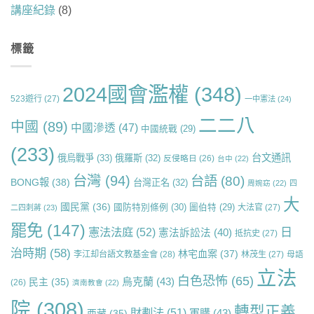
講座紀錄
(8)
標籤
2024國會濫權
(348)
523遊行
(27)
一中憲法
(24)
二二八
中國
(89)
中國滲透
(47)
中國統戰
(29)
(233)
台文通訊
俄烏戰爭
(33)
俄羅斯
(32)
反侵略日
(26)
台中
(22)
台灣
(94)
台語
(80)
BONG報
(38)
台灣正名
(32)
周婉窈
(22)
四
大
國民黨
(36)
國防特別條例
(30)
圖伯特
(29)
大法官
(27)
二四刺蔣
(23)
罷免
(147)
日
憲法法庭
(52)
憲法訴訟法
(40)
抵抗史
(27)
治時期
(58)
林宅血案
(37)
李江却台語文教基金會
(28)
林茂生
(27)
母語
立法
白色恐怖
(65)
烏克蘭
(43)
民主
(35)
(26)
濟南教會
(22)
院
(308)
轉型正義
財劃法
(51)
軍購
(43)
西藏
(35)