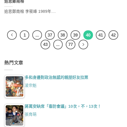
追思鄭南榕
追思鄭南榕 李筱峰 1989年....
1
...
37
38
39
40
41
42
43
...
77
熱門文章
多和身邊對政治無感的親朋好友拉票
凌宗魁
蔣萬安缺席「毒防會議」10次，不，13次！
張育萌