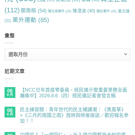
(112)
鄭南榕
(54)
陳澄波
(40)
黃文雄
陳文成事件
(25)
霧社事件
(25)
黨外運動
(85)
(31)
彙整
彙
整
近期文章
【NCC廿年首度零委員，經民連示警重要業務全面
06
8 月
癱瘓中】2026.8.6（四）經民連記者會發言稿
在
尚
〈【NCC
無
民主練習題：青年世代的民主補課潮｜《黑風箏》
廿
06
留
年
言
8 月
×《三月的南國之南》放映與映後座談／歡迎報名參
首
加！！
度
零
在
尚
委
〈民
無
員，
中國抓人「一視同仁」，出入境中國都是未知的風
主
留