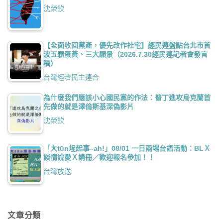
沈榮欽
【全面收回黨產，優先改作社宅】經民連盤點台北市首
波五顆蛋黃、三大願景（2026.7.30經民連記者會發言
稿）
台灣經濟民主連合
為什麼我們應該小心國民黨的作法：普丁進攻烏克蘭首
先做的就是澤倫斯基深偽影片
沈榮欽
「大tūn埕起事–ah!」08/01 一日兩場台語活動：BLＸ
談情說愛Ｘ講冊／歡迎報名參加！！
台灣放送
文章分類