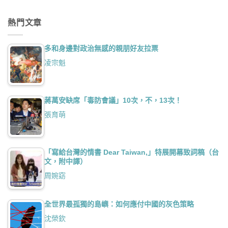
熱門文章
多和身邊對政治無感的親朋好友拉票
凌宗魁
蔣萬安缺席「毒防會議」10次，不，13次！
張育萌
「寫給台灣的情書 Dear Taiwan,」特展開幕致詞稿（台
文，附中譯）
周婉窈
全世界最孤獨的島嶼：如何應付中國的灰色策略
沈榮欽