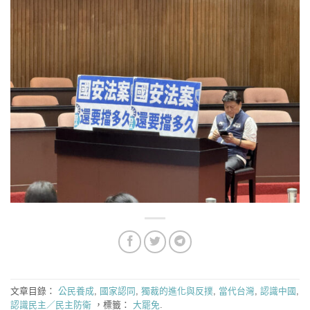
文章目錄：
公民養成
,
國家認同
,
獨裁的進化與反撲
,
當代台灣
,
認識中國
,
認識民主／民主防衛
，標籤：
大罷免
.