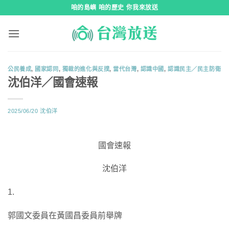
跳
咱的島嶼 咱的歷史 你我來放送
到
內
容
公民養成
,
國家認同
,
獨裁的進化與反撲
,
當代台灣
,
認識中國
,
認識民主／民主防衛
沈伯洋／國會速報
2025/06/20
沈伯洋
國會速報
沈伯洋
1.
郭國文委員在黃國昌委員前舉牌