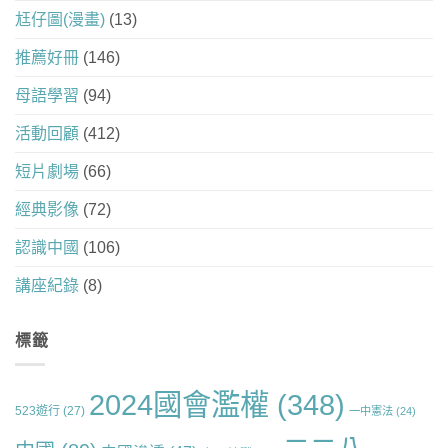
尪仔圖(漫畫)
(13)
推薦好冊
(146)
母語學習
(94)
活動回顧
(412)
短片劇場
(66)
經典影像
(72)
認識中國
(106)
講座紀錄
(8)
標籤
2024國會濫權
(348)
523遊行
(27)
一中憲法
(24)