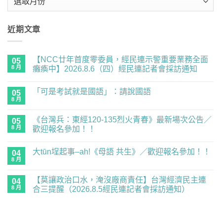
整
近期文章
【NCC廿年首度零委員，經民連示警重要業務全面
05
8 月
癱瘓中】2026.8.6（四）經民連記者會採訪通知
在
尚
〈【NCC
無
「可是考試就是國語」：請說國語
廿
05
留
年
言
8 月
在
尚
首
〈「可
無
度
是
留
零
《台灣兵：東經120-135烈火青春》最新場次公告／
05
考
言
委
試
8 月
歡迎報名參加！！
員，
就
經
在
尚
是
民
〈《台
無
國
連
大tūn埕起事–ah!《母語 共生》／歡迎報名參加！！
灣
04
留
語」：
示
兵：
言
請
8 月
在
警
尚
東
說
〈大
重
無
經
國
tūn
要
留
120-
語〉
【莫讓政治口水，淹沒廠商責任】台灣經濟民主連
04
埕
業
言
135
中
起
8 月
務
合三提醒（2026.8.5經民連記者會採訪通知）
烈
事
全
火
在
尚
–
面
青
〈【莫
無
ah!
癱
春》
讓
留
《母
瘓
最
政
言
語
中】