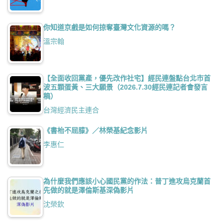
你知道京戲是如何掠奪臺灣文化資源的嗎？
溫宗翰
【全面收回黨產，優先改作社宅】經民連盤點台北市首
波五顆蛋黃、三大願景（2026.7.30經民連記者會發言
稿）
台灣經濟民主連合
《書枱不屈膝》／林榮基紀念影片
李惠仁
為什麼我們應該小心國民黨的作法：普丁進攻烏克蘭首
先做的就是澤倫斯基深偽影片
沈榮欽