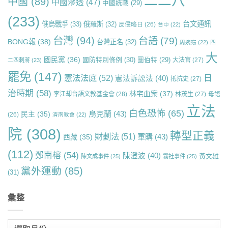
二二八
中國
(89)
中國滲透
(47)
中國統戰
(29)
(233)
台文通訊
俄烏戰爭
(33)
俄羅斯
(32)
反侵略日
(26)
台中
(22)
台灣
(94)
台語
(79)
BONG報
(38)
台灣正名
(32)
周婉窈
(22)
四
大
國民黨
(36)
國防特別條例
(30)
圖伯特
(29)
大法官
(27)
二四刺蔣
(23)
罷免
(147)
日
憲法法庭
(52)
憲法訴訟法
(40)
抵抗史
(27)
治時期
(58)
林宅血案
(37)
李江却台語文教基金會
(28)
林茂生
(27)
母語
立法
白色恐怖
(65)
烏克蘭
(43)
民主
(35)
(26)
濟南教會
(22)
院
(308)
轉型正義
財劃法
(51)
軍購
(43)
西藏
(35)
(112)
鄭南榕
(54)
陳澄波
(40)
黃文雄
陳文成事件
(25)
霧社事件
(25)
黨外運動
(85)
(31)
彙整
彙