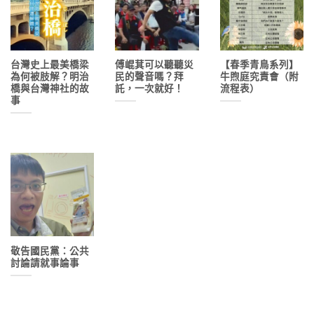
台灣史上最美橋梁
傅崐萁可以聽聽災
【春季青鳥系列】
為何被肢解？明治
民的聲音嗎？拜
牛煦庭究責會（附
橋與台灣神社的故
託，一次就好！
流程表）
事
敬告國民黨：公共
討論請就事論事