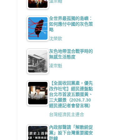
溫宗翰
全世界最孤獨的島嶼：
如何應付中國的灰色策
略
沈榮欽
灰色地帶混合戰爭時的
無感生活態度
凌宗魁
【全面收回黨產，優先
改作社宅】經民連盤點
台北市首波五顆蛋黃、
三大願景（2026.7.30
經民連記者會發言稿）
台灣經濟民主連合
內政部聲請「解散統促
黨」設下台灣重要國安
防線