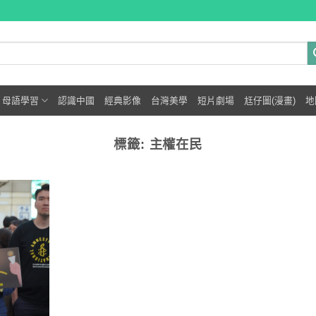
母語學習
認識中國
經典影像
台灣美學
短片劇場
尪仔圖(漫畫)
地
標籤:
主權在民