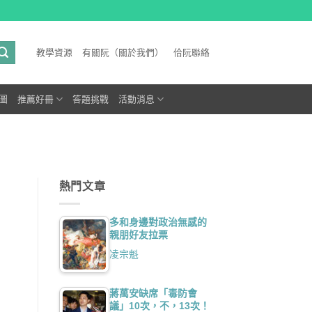
教學資源
有關阮（關於我們）
佮阮聯絡
圖
推薦好冊
答題挑戰
活動消息
熱門文章
多和身邊對政治無感的
親朋好友拉票
凌宗魁
蔣萬安缺席「毒防會
議」10次，不，13次！