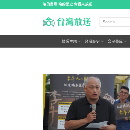
跳
咱的島嶼 咱的歷史 你我來放送
到
內
容
精選主題
台灣歷史
公民養成