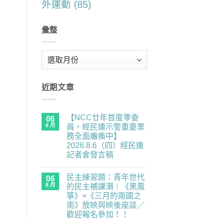
外運動
(85)
彙整
彙
整
近期文章
【NCC廿年首度零委
06
8 月
員，經民連示警重要業
務全面癱瘓中】
2026.8.6（四）經民連
記者會發言稿
在
尚
〈【NCC
無
民主練習題：青年世代
廿
06
留
年
言
8 月
的民主補課潮｜《黑風
首
箏》×《三月的南國之
度
零
南》放映與映後座談／
委
歡迎報名參加！！
員，