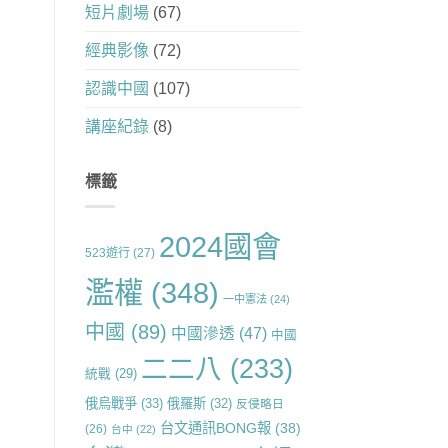
短片劇場
(67)
經典影像
(72)
認識中國
(107)
講座紀錄
(8)
標籤
2024國會
523遊行
(27)
濫權
(348)
一中憲法
(24)
中國
(89)
中國滲透
(47)
中國
二二八
(233)
統戰
(29)
俄烏戰爭
(33)
俄羅斯
(32)
反侵略日
台文通訊BONG報
(38)
(26)
台中
(22)