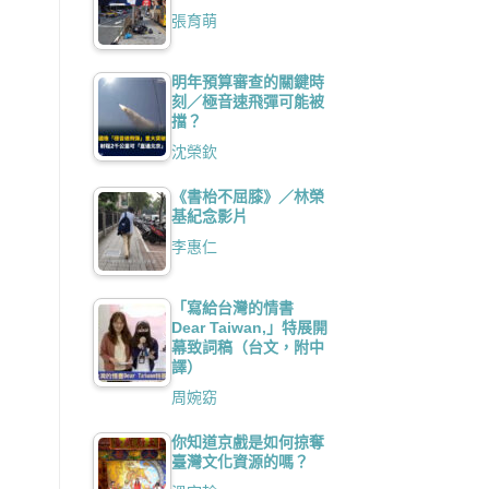
張育萌
明年預算審查的關鍵時
刻／極音速飛彈可能被
擋？
沈榮欽
《書枱不屈膝》／林榮
基紀念影片
李惠仁
「寫給台灣的情書
Dear Taiwan,」特展開
幕致詞稿（台文，附中
譯）
周婉窈
你知道京戲是如何掠奪
臺灣文化資源的嗎？