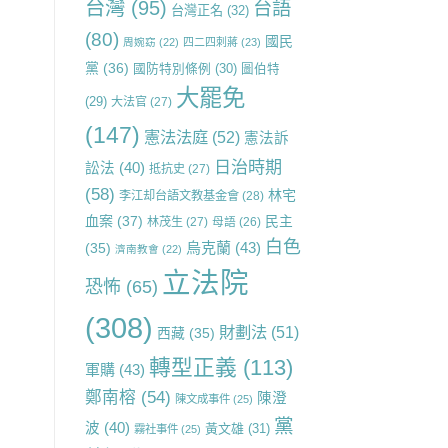
台灣
(95)
台語
台灣正名
(32)
(80)
國民
周婉窈
(22)
四二四刺蔣
(23)
黨
(36)
國防特別條例
(30)
圖伯特
大罷免
(29)
大法官
(27)
(147)
憲法法庭
(52)
憲法訴
日治時期
訟法
(40)
抵抗史
(27)
(58)
林宅
李江却台語文教基金會
(28)
血案
(37)
民主
林茂生
(27)
母語
(26)
白色
烏克蘭
(43)
(35)
濟南教會
(22)
立法院
恐怖
(65)
(308)
財劃法
(51)
西藏
(35)
轉型正義
(113)
軍購
(43)
鄭南榕
(54)
陳澄
陳文成事件
(25)
黨
波
(40)
黃文雄
(31)
霧社事件
(25)