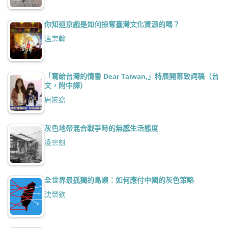
你知道京戲是如何掠奪臺灣文化資源的嗎？
溫宗翰
「寫給台灣的情書 Dear Taiwan,」特展開幕致詞稿（台
文，附中譯）
周婉窈
灰色地帶混合戰爭時的無感生活態度
凌宗魁
全世界最孤獨的島嶼：如何應付中國的灰色策略
沈榮欽