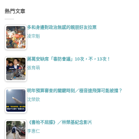
熱門文章
多和身邊對政治無感的親朋好友拉票
凌宗魁
蔣萬安缺席「毒防會議」10次，不，13次！
張育萌
明年預算審查的關鍵時刻／極音速飛彈可能被擋？
沈榮欽
《書枱不屈膝》／林榮基紀念影片
李惠仁