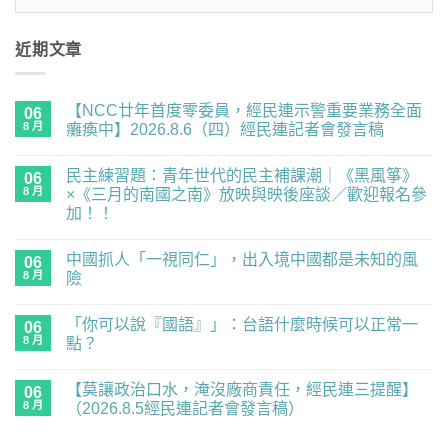
整
近期文章
【NCC廿年首度零委員，經民連示警重要業務全面
06
8 月
癱瘓中】2026.8.6（四）經民連記者會發言稿
在
尚
〈【NCC
無
民主練習題：青年世代的民主補課潮｜《黑風箏》
廿
06
留
年
言
8 月
×《三月的南國之南》放映與映後座談／歡迎報名參
首
加！！
度
零
在
尚
委
〈民
無
員，
中國抓人「一視同仁」，出入境中國都是未知的風
主
06
留
經
練
言
8 月
險
民
習
連
題：
在
尚
示
青
〈中
無
警
「你可以說『國語』」：台語什麼時候可以正常一
年
國
06
留
重
世
抓
言
8 月
點？
要
代
人
業
的
「一
在
尚
務
民
視
〈「你
無
全
【莫讓政治口水，淹沒廠商責任，經民連三提醒】
主
同
可
06
留
面
補
仁」，
以
言
8 月
（2026.8.5經民連記者會發言稿）
癱
課
出
說
瘓
潮
入
『國
在
尚
中】
｜
境
語』」：
〈【莫
無