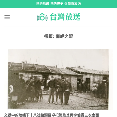
跳
咱的島嶼 咱的歷史 你我來放送
到
內
容
標籤:
南岬之盟
文獻中的琅嶠下十八社總頭目卓杞篤及其與李仙得三次會面