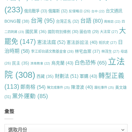
(233)
台文通訊
俄烏戰爭
(33)
俄羅斯
(32)
反侵略日
(26)
台中
(22)
台灣
(95)
台語
(80)
BONG報
(38)
台灣正名
(32)
周婉窈
(22)
四
大
國民黨
(36)
國防特別條例
(30)
圖伯特
(29)
大法官
(27)
二四刺蔣
(23)
罷免
(147)
日
憲法法庭
(52)
憲法訴訟法
(40)
抵抗史
(27)
治時期
(58)
林宅血案
(37)
李江却台語文教基金會
(28)
林茂生
(27)
母語
立法
白色恐怖
(65)
烏克蘭
(43)
民主
(35)
(26)
濟南教會
(22)
院
(308)
轉型正義
財劃法
(51)
軍購
(43)
西藏
(35)
(113)
鄭南榕
(54)
陳澄波
(40)
黃文雄
陳文成事件
(25)
霧社事件
(25)
黨外運動
(85)
(31)
彙整
彙