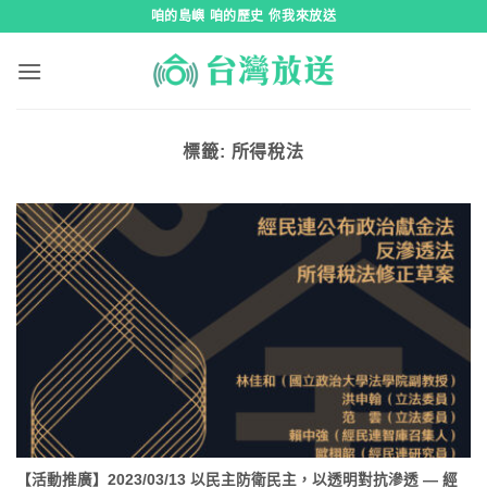
跳
咱的島嶼 咱的歷史 你我來放送
到
內
容
標籤:
所得稅法
【活動推廣】2023/03/13 以民主防衛民主，以透明對抗滲透 — 經