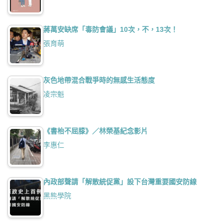
蔣萬安缺席「毒防會議」10次，不，13次！
張育萌
灰色地帶混合戰爭時的無感生活態度
凌宗魁
《書枱不屈膝》／林榮基紀念影片
李惠仁
內政部聲請「解散統促黨」設下台灣重要國安防線
黑熊學院