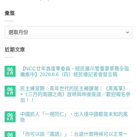
彙整
彙
整
近期文章
【NCC廿年首度零委員，經民連示警重要業務全面
06
8 月
癱瘓中】2026.8.6（四）經民連記者會發言稿
在
尚
〈【NCC
無
民主練習題：青年世代的民主補課潮｜《黑風箏》
廿
06
留
年
言
8 月
×《三月的南國之南》放映與映後座談／歡迎報名參
首
加！！
度
零
在
尚
委
〈民
無
員，
中國抓人「一視同仁」，出入境中國都是未知的風
主
06
留
經
練
言
8 月
險
民
習
連
題：
在
尚
示
青
〈中
無
警
「你可以說『國語』」：台語什麼時候可以正常一
年
國
06
留
重