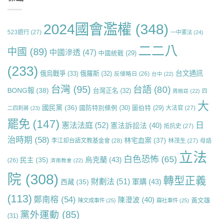
2024國會濫權
(348)
523遊行
(27)
一中憲法
(24)
二二八
中國
(89)
中國滲透
(47)
中國統戰
(29)
(233)
台文通訊
俄烏戰爭
(33)
俄羅斯
(32)
反侵略日
(26)
台中
(22)
台灣
(95)
台語
(80)
BONG報
(38)
台灣正名
(32)
周婉窈
(22)
四
大
國民黨
(36)
國防特別條例
(30)
圖伯特
(29)
大法官
(27)
二四刺蔣
(23)
罷免
(147)
日
憲法法庭
(52)
憲法訴訟法
(40)
抵抗史
(27)
治時期
(58)
林宅血案
(37)
李江却台語文教基金會
(28)
林茂生
(27)
母語
立法
白色恐怖
(65)
烏克蘭
(43)
民主
(35)
(26)
濟南教會
(22)
院
(308)
轉型正義
財劃法
(51)
軍購
(43)
西藏
(35)
(113)
鄭南榕
(54)
陳澄波
(40)
黃文雄
陳文成事件
(25)
霧社事件
(25)
黨外運動
(85)
(31)