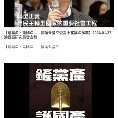
【鏟黨產，護國產——抗議藍營立委為不當黨產解套】2026.01.27
涂景亮研究員發言稿
【鏟黨產，護國產——抗議藍營立....