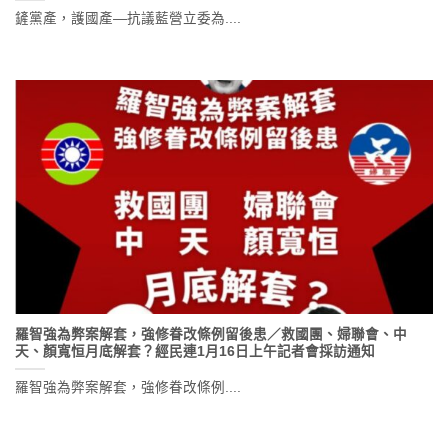
鏟黨產，護國產—抗議藍營立委為....
羅智強為弊案解套，強修眷改條例留後患／救國團、婦聯會、中
天、顏寬恒月底解套？經民連1月16日上午記者會採訪通知
羅智強為弊案解套，強修眷改條例....