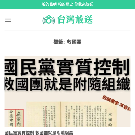
跳
咱的島嶼 咱的歷史 你我來放送
到
內
容
標籤:
救國團
國民黨實質控制 救國團就是附隨組織