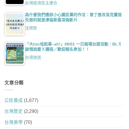
台灣經濟民主連合
為什麼我們應該小心國民黨的作法：普丁進攻烏克蘭首
先做的就是澤倫斯基深偽影片
沈榮欽
「大tūn埕起事–ah!」08/01 一日兩場台語活動：BLＸ
談情說愛Ｘ講冊／歡迎報名參加！！
台灣放送
文章分類
公民養成
(1,677)
台灣歷史
(2,290)
台灣美學
(70)