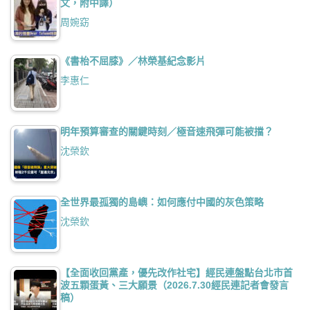
文，附中譯）
周婉窈
《書枱不屈膝》／林榮基紀念影片
李惠仁
明年預算審查的關鍵時刻／極音速飛彈可能被擋？
沈榮欽
全世界最孤獨的島嶼：如何應付中國的灰色策略
沈榮欽
【全面收回黨產，優先改作社宅】經民連盤點台北市首
波五顆蛋黃、三大願景（2026.7.30經民連記者會發言
稿）