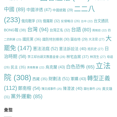
二二八
中國
(89)
中國滲透
(47)
中國統戰
(29)
(233)
台文通訊
俄烏戰爭
(33)
俄羅斯
(32)
反侵略日
(26)
台中
(22)
台灣
(94)
台語
(80)
BONG報
(38)
台灣正名
(32)
周婉窈
(22)
四
大
國民黨
(36)
國防特別條例
(30)
圖伯特
(29)
大法官
(27)
二四刺蔣
(23)
罷免
(147)
日
憲法法庭
(52)
憲法訴訟法
(40)
抵抗史
(27)
治時期
(58)
林宅血案
(37)
李江却台語文教基金會
(28)
林茂生
(27)
母語
立法
白色恐怖
(65)
烏克蘭
(43)
民主
(35)
(26)
濟南教會
(22)
院
(308)
轉型正義
財劃法
(51)
軍購
(43)
西藏
(35)
(112)
鄭南榕
(54)
陳澄波
(40)
黃文雄
陳文成事件
(25)
霧社事件
(25)
黨外運動
(85)
(31)
彙整