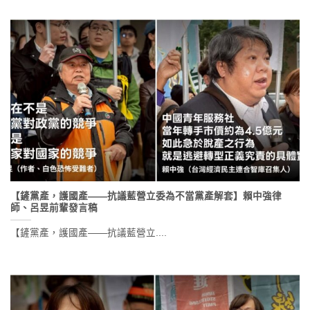
【鏟黨產，護國產——抗議藍營立委為不當黨產解套】賴中強律
師、呂昱前輩發言稿
【鏟黨產，護國產——抗議藍營立....