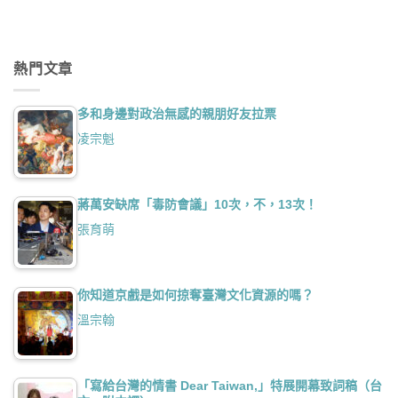
熱門文章
多和身邊對政治無感的親朋好友拉票
凌宗魁
蔣萬安缺席「毒防會議」10次，不，13次！
張育萌
你知道京戲是如何掠奪臺灣文化資源的嗎？
溫宗翰
「寫給台灣的情書 Dear Taiwan,」特展開幕致詞稿（台