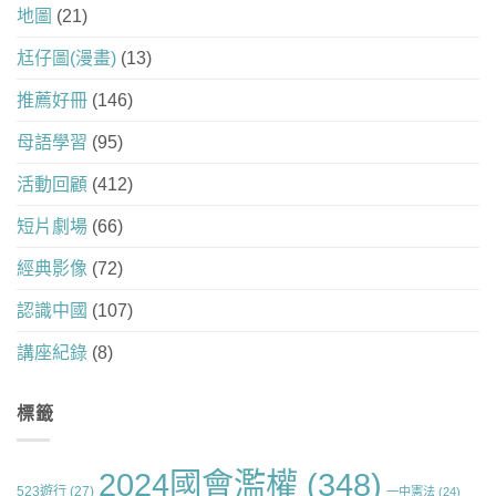
地圖
(21)
尪仔圖(漫畫)
(13)
推薦好冊
(146)
母語學習
(95)
活動回顧
(412)
短片劇場
(66)
經典影像
(72)
認識中國
(107)
講座紀錄
(8)
標籤
2024國會濫權
(348)
523遊行
(27)
一中憲法
(24)