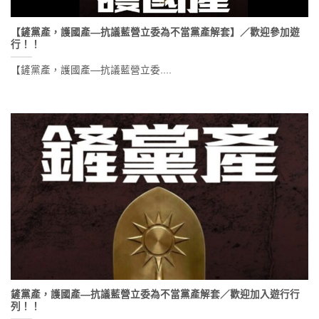
【鏟黨產，護國產—抗議藍營立委為不當黨產解套】／歡迎參加遊
行！！
【鏟黨產，護國產—抗議藍營立委....
鏟黨產，護國產—抗議藍營立委為不當黨產解套／歡迎加入遊行行
列！！