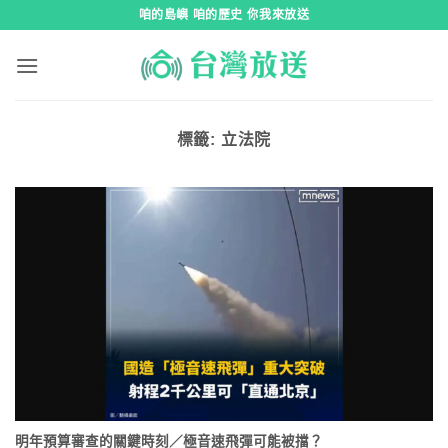
跳
咱的島嶼 咱的歷史 你我來放送
到
內
容
標籤:
立法院
明年預算審查的關鍵時刻／極音速飛彈可能被擋？