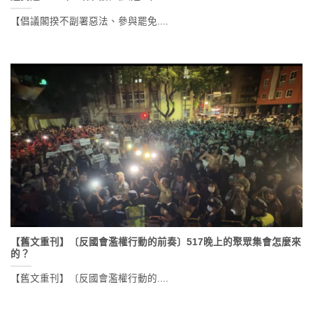
【倡議閣揆不副署惡法、參與罷免....
【舊文重刊】〔反國會濫權行動的前奏〕517晚上的聚眾集會怎麼來
的？
【舊文重刊】〔反國會濫權行動的....