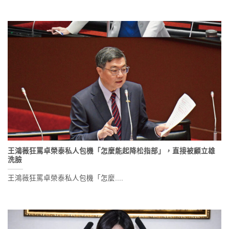
王鴻薇狂罵卓榮泰私人包機「怎麼能起降松指部」，直接被顧立雄
洗臉
王鴻薇狂罵卓榮泰私人包機「怎麼....