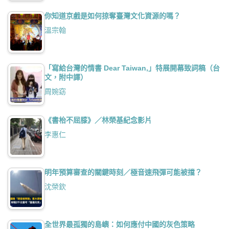
你知道京戲是如何掠奪臺灣文化資源的嗎？
溫宗翰
「寫給台灣的情書 Dear Taiwan,」特展開幕致詞稿（台
文，附中譯）
周婉窈
《書枱不屈膝》／林榮基紀念影片
李惠仁
明年預算審查的關鍵時刻／極音速飛彈可能被擋？
沈榮欽
全世界最孤獨的島嶼：如何應付中國的灰色策略