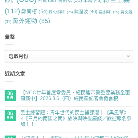
軍購
(43)
西藏
(35)
(112)
鄭南榕
(54)
陳澄波
(40)
黃文雄
陳文成事件
(25)
霧社事件
(25)
黨外運動
(85)
(31)
彙整
彙
整
近期文章
【NCC廿年首度零委員，經民連示警重要業務全面
06
8 月
癱瘓中】2026.8.6（四）經民連記者會發言稿
在
尚
〈【NCC
無
民主練習題：青年世代的民主補課潮｜《黑風箏》
廿
06
留
年
言
8 月
×《三月的南國之南》放映與映後座談／歡迎報名參
首
加！！
度
零
在
尚
委
〈民
無
員，