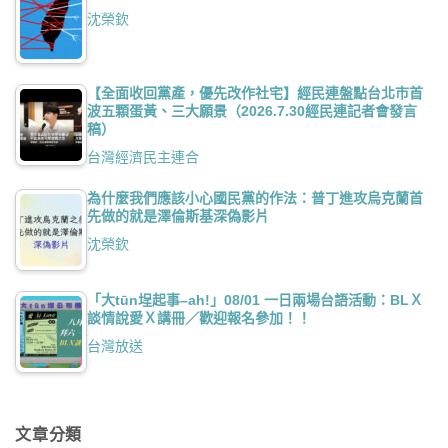
沈榮欽
【全面收回黨產，優先改作社宅】經民連盤點台北市首
波五顆蛋黃、三大願景（2026.7.30經民連記者會發言
稿）
台灣經濟民主連合
為什麼我們應該小心國民黨的作法：普丁進攻烏克蘭首
先做的就是澤倫斯基深偽影片
沈榮欽
「大tūn埕起事–ah!」08/01 一日兩場台語活動：BLＸ
談情說愛Ｘ講冊／歡迎報名參加！！
台灣放送
文章分類