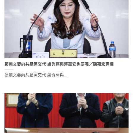
鄭麗文要向共產黨交代 盧秀燕與蔣萬安也要嗎／陳嘉宏專欄
鄭麗文要向共產黨交代 盧秀燕與....