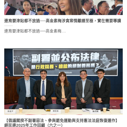
連育嬰津貼都不放過──高金素梅涉貪案情離譜至極，實在需要導讀
連育嬰津貼都不放過──高金素梅....
【倡議閣揆不副署惡法、參與罷免運動與支持憲法法庭恢復運作】
經民連2025年工作回顧（六之一）