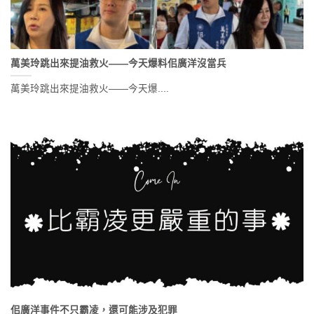
萬美玲跳出來提油救火——今天爆料佀廣洋沒當兵
萬美玲跳出來提油救火——今天爆....
佀廣洋事件不只霸凌，還可能涉及犯罪