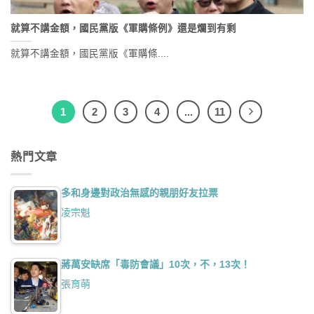
就算不講金額，國民黨版《軍購條例》還是爛到有剩
就算不講金額，國民黨版《軍購條....
1
2
3
4
...
11
熱門文章
多和身邊對政治無感的親朋好友拉票
凌宗魁
蔣萬安缺席「毒防會議」10次，不，13次！
張育萌