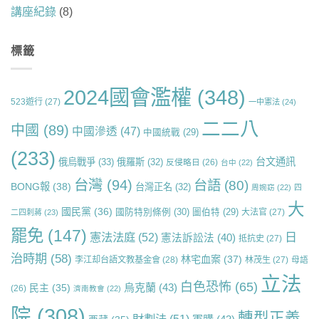
講座紀錄
(8)
標籤
2024國會濫權
(348)
523遊行
(27)
一中憲法
(24)
二二八
中國
(89)
中國滲透
(47)
中國統戰
(29)
(233)
台文通訊
俄烏戰爭
(33)
俄羅斯
(32)
反侵略日
(26)
台中
(22)
台灣
(94)
台語
(80)
BONG報
(38)
台灣正名
(32)
周婉窈
(22)
四
大
國民黨
(36)
國防特別條例
(30)
圖伯特
(29)
大法官
(27)
二四刺蔣
(23)
罷免
(147)
日
憲法法庭
(52)
憲法訴訟法
(40)
抵抗史
(27)
治時期
(58)
林宅血案
(37)
李江却台語文教基金會
(28)
林茂生
(27)
母語
立法
白色恐怖
(65)
烏克蘭
(43)
民主
(35)
(26)
濟南教會
(22)
院
(308)
轉型正義
財劃法
(51)