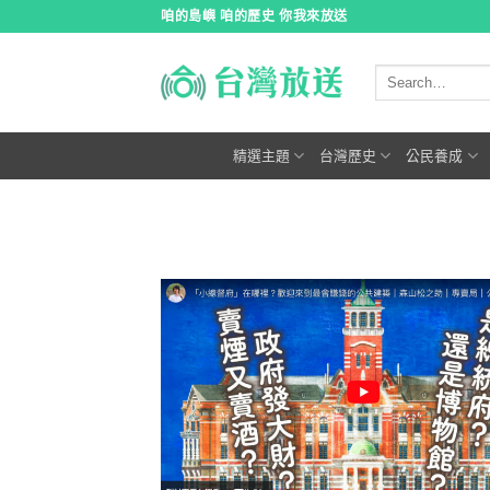
跳
咱的島嶼 咱的歷史 你我來放送
到
內
容
精選主題
台灣歷史
公民養成