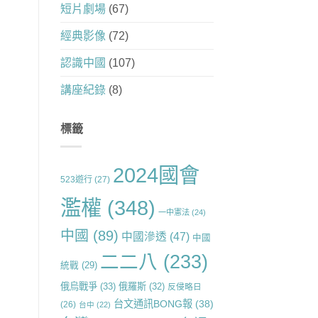
短片劇場
(67)
經典影像
(72)
認識中國
(107)
講座紀錄
(8)
標籤
2024國會
523遊行
(27)
濫權
(348)
一中憲法
(24)
中國
(89)
中國滲透
(47)
中國
二二八
(233)
統戰
(29)
俄烏戰爭
(33)
俄羅斯
(32)
反侵略日
台文通訊BONG報
(38)
(26)
台中
(22)