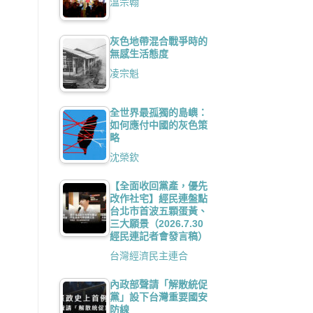
溫宗翰
灰色地帶混合戰爭時的
無感生活態度
凌宗魁
全世界最孤獨的島嶼：
如何應付中國的灰色策
略
沈榮欽
【全面收回黨產，優先
改作社宅】經民連盤點
台北市首波五顆蛋黃、
三大願景（2026.7.30
經民連記者會發言稿）
台灣經濟民主連合
內政部聲請「解散統促
黨」設下台灣重要國安
防線