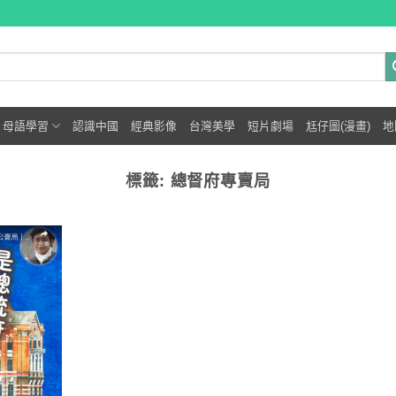
母語學習
認識中國
經典影像
台灣美學
短片劇場
尪仔圖(漫畫)
地
標籤:
總督府專賣局