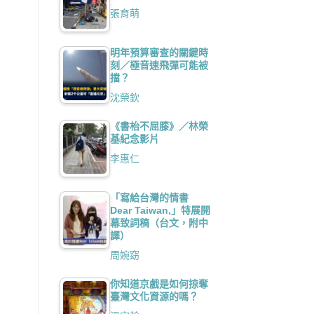
張育萌
明年預算審查的關鍵時
刻／極音速飛彈可能被
擋？
沈榮欽
《書枱不屈膝》／林榮
基紀念影片
李惠仁
「寫給台灣的情書
Dear Taiwan,」特展開
幕致詞稿（台文，附中
譯）
周婉窈
你知道京戲是如何掠奪
臺灣文化資源的嗎？