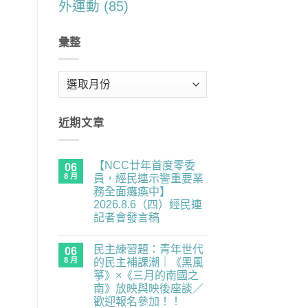
外運動
(85)
彙整
彙
整
近期文章
【NCC廿年首度零委
06
8 月
員，經民連示警重要業
務全面癱瘓中】
2026.8.6（四）經民連
記者會發言稿
在
尚
〈【NCC
無
民主練習題：青年世代
廿
06
留
年
言
8 月
的民主補課潮｜《黑風
首
箏》×《三月的南國之
度
零
南》放映與映後座談／
委
歡迎報名參加！！
員，