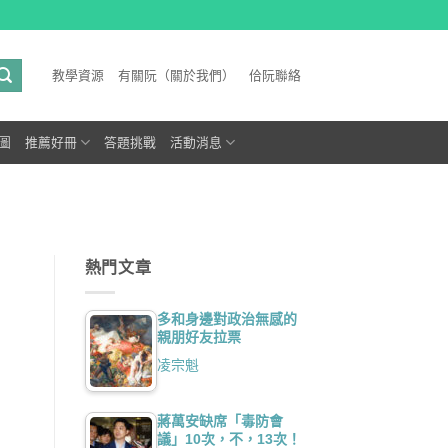
教學資源
有關阮（關於我們）
佮阮聯絡
圖
推薦好冊
答題挑戰
活動消息
熱門文章
多和身邊對政治無感的
親朋好友拉票
凌宗魁
蔣萬安缺席「毒防會
議」10次，不，13次！