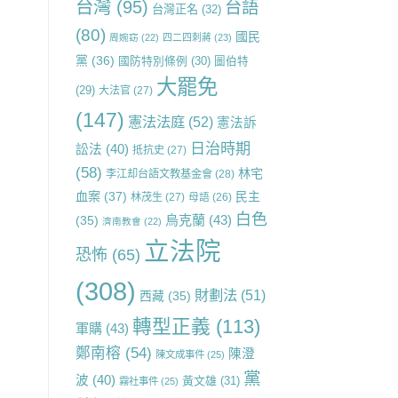
台灣
(95)
台語
台灣正名
(32)
(80)
國民
周婉窈
(22)
四二四刺蔣
(23)
黨
(36)
國防特別條例
(30)
圖伯特
大罷免
(29)
大法官
(27)
(147)
憲法法庭
(52)
憲法訴
日治時期
訟法
(40)
抵抗史
(27)
(58)
林宅
李江却台語文教基金會
(28)
血案
(37)
民主
林茂生
(27)
母語
(26)
白色
烏克蘭
(43)
(35)
濟南教會
(22)
立法院
恐怖
(65)
(308)
財劃法
(51)
西藏
(35)
轉型正義
(113)
軍購
(43)
鄭南榕
(54)
陳澄
陳文成事件
(25)
黨
波
(40)
黃文雄
(31)
霧社事件
(25)