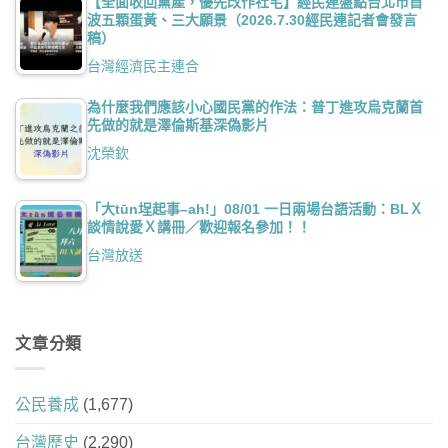
【全面收回黨產，優先改作社宅】經民連盤點台北市首
波五顆蛋黃、三大願景（2026.7.30經民連記者會發言
稿）
台灣經濟民主連合
為什麼我們應該小心國民黨的作法：普丁進攻烏克蘭首
先做的就是澤倫斯基深偽影片
沈榮欽
「大tūn埕起事–ah!」08/01 一日兩場台語活動：BLＸ
談情說愛Ｘ講冊／歡迎報名參加！！
台灣放送
文章分類
公民養成
(1,677)
台灣歷史
(2,290)