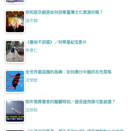
你知道京戲是如何掠奪臺灣文化資源的嗎？
溫宗翰
《書枱不屈膝》／林榮基紀念影片
李惠仁
全世界最孤獨的島嶼：如何應付中國的灰色策略
沈榮欽
明年預算審查的關鍵時刻／極音速飛彈可能被擋？
沈榮欽