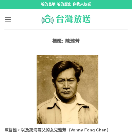
跳
咱的島嶼 咱的歷史 你我來放送
到
內
容
標籤:
陳雅芳
陳智雄，以及跨海尋父的女兒雅芳（Vonny Fong Chen）