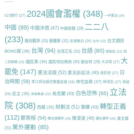
2024國會濫權
(348)
523遊行
(27)
一中憲法
(24)
二二八
中國
(89)
中國滲透
(47)
中國統戰
(29)
(233)
台文通訊
俄烏戰爭
(33)
俄羅斯
(32)
反侵略日
(26)
台中
(22)
台灣
(94)
台語
(80)
BONG報
(38)
台灣正名
(32)
周婉窈
(22)
四
大
國民黨
(36)
國防特別條例
(30)
圖伯特
(29)
大法官
(27)
二四刺蔣
(23)
罷免
(147)
日
憲法法庭
(52)
憲法訴訟法
(40)
抵抗史
(27)
治時期
(58)
林宅血案
(37)
李江却台語文教基金會
(28)
林茂生
(27)
母語
立法
白色恐怖
(65)
烏克蘭
(43)
民主
(35)
(26)
濟南教會
(22)
院
(308)
轉型正義
財劃法
(51)
軍購
(43)
西藏
(35)
(112)
鄭南榕
(54)
陳澄波
(40)
黃文雄
陳文成事件
(25)
霧社事件
(25)
黨外運動
(85)
(31)