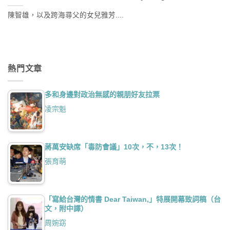
陳智雄，以及跨海尋父的女兒雅芳....
熱門文章
多和身邊對政治無感的親朋好友拉票
凌宗魁
蔣萬安缺席「毒防會議」10次，不，13次！
張育萌
「寫給台灣的情書 Dear Taiwan,」特展開幕致詞稿（台
文，附中譯）
周婉窈