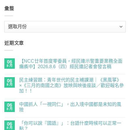
彙整
彙
整
近期文章
【NCC廿年首度零委員，經民連示警重要業務全面
06
8 月
癱瘓中】2026.8.6（四）經民連記者會發言稿
在
尚
〈【NCC
無
民主練習題：青年世代的民主補課潮｜《黑風箏》
廿
06
留
年
言
8 月
×《三月的南國之南》放映與映後座談／歡迎報名參
首
加！！
度
零
在
尚
委
〈民
無
員，
中國抓人「一視同仁」，出入境中國都是未知的風
主
06
留
經
練
言
8 月
險
民
習
連
題：
在
尚
示
青
〈中
無
警
「你可以說『國語』」：台語什麼時候可以正常一
年
國
06
留
重
世
抓
言
8 月
點？
要