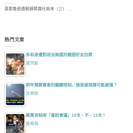
莫那魯道遺骸歸葬霧社始末（三）....
熱門文章
多和身邊對政治無感的親朋好友拉票
凌宗魁
明年預算審查的關鍵時刻／極音速飛彈可能被擋？
沈榮欽
蔣萬安缺席「毒防會議」10次，不，13次！
張育萌