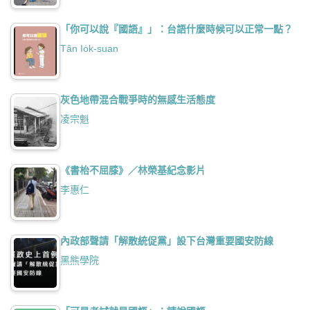
「你可以說『國語』」：台語什麼時候可以正常一點？
Tân Io̍k-suan
灰色地帶混合戰爭時的無感生活態度
凌宗魁
《書枱不屈膝》／林榮基紀念影片
李惠仁
內政部聲請「解散統促黨」設下台灣重要國安防線
黑熊學院