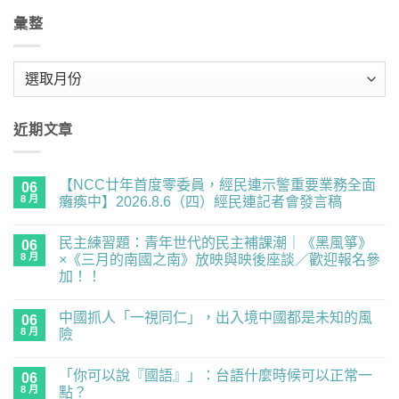
彙整
彙
整
近期文章
【NCC廿年首度零委員，經民連示警重要業務全面
06
8 月
癱瘓中】2026.8.6（四）經民連記者會發言稿
在
尚
〈【NCC
無
民主練習題：青年世代的民主補課潮｜《黑風箏》
廿
06
留
年
言
8 月
×《三月的南國之南》放映與映後座談／歡迎報名參
首
加！！
度
零
在
尚
委
〈民
無
員，
中國抓人「一視同仁」，出入境中國都是未知的風
主
06
留
經
練
言
8 月
險
民
習
連
題：
在
尚
示
青
〈中
無
警
「你可以說『國語』」：台語什麼時候可以正常一
年
國
06
留
重
世
抓
言
8 月
點？
要
代
人