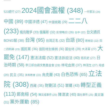
2024國會濫權
(348)
523遊行
(27)
一中憲法
(24)
二二八
中國
(89)
中國滲透
(47)
中國統戰
(29)
(233)
台文通訊
俄烏戰爭
(33)
俄羅斯
(32)
反侵略日
(26)
台中
(22)
台灣
(95)
台語
(80)
BONG報
(38)
台灣正名
(32)
周婉窈
(22)
四
大
國民黨
(36)
國防特別條例
(30)
圖伯特
(29)
大法官
(27)
二四刺蔣
(23)
罷免
(147)
日
憲法法庭
(52)
憲法訴訟法
(40)
抵抗史
(27)
治時期
(58)
林宅血案
(37)
李江却台語文教基金會
(28)
林茂生
(27)
母語
立法
白色恐怖
(65)
烏克蘭
(43)
民主
(35)
(26)
濟南教會
(22)
院
(308)
轉型正義
財劃法
(51)
軍購
(43)
西藏
(35)
(113)
鄭南榕
(54)
陳澄波
(40)
黃文雄
陳文成事件
(25)
霧社事件
(25)
黨外運動
(85)
(31)