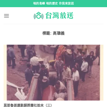
跳
咱的島嶼 咱的歷史 你我來放送
到
內
容
標籤:
高聰義
莫那魯道遺骸歸葬霧社始末（三）