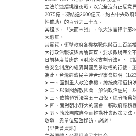
立法院連續挑燈夜戰，以完全沒有正反意見
2075億、凍結逾2600億元，約占中央
性補助）的百分之三十五。
其程序，「決而未議」，依大法官釋字第3
大瑕疵。
其實質，衝擊政府各機構職能與百工百業
大行政治報復與言論審查，要求撤銷完全
日前極度荒唐的《財政收支劃分法》、《
會安全制度的維繫與國民參政權的行使，
為此，台灣經濟民主連合理事會於明（1/
➤ 一、面對重大政治危機，總統應積極扮
➤ 二、以倒閣解散國會，解決政治僵局，
➤ 三、依據預算法第五十四條，區分新舊
➤ 四、面對朝小野大的國會，賴政府應積
➤ 五、執政團隊應全面推動社會政策立法
敬邀 貴單位蒞臨採訪，謝謝！
【記者會資訊】
主辦團體：台灣經濟民主連合