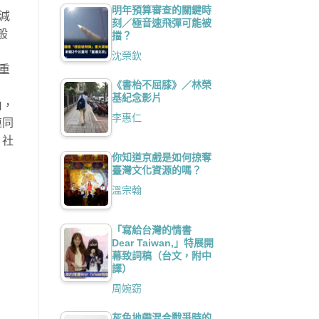
明年預算審查的關鍵時
減
刻／極音速飛彈可能被
般
擋？
沈榮欽
重
《書枱不屈膝》／林榮
基紀念影片
由，
李惠仁
連同
、社
你知道京戲是如何掠奪
臺灣文化資源的嗎？
溫宗翰
「寫給台灣的情書
Dear Taiwan,」特展開
幕致詞稿（台文，附中
譯）
周婉窈
灰色地帶混合戰爭時的