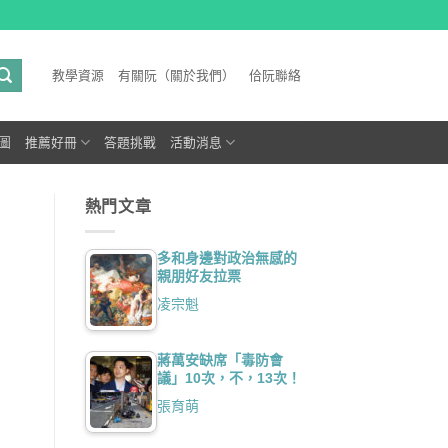
教學資源
有關阮（關於我們）
佮阮聯絡
圖
推薦好冊
答題挑戰
活動消息
熱門文章
多和身邊對政治無感的
親朋好友拉票
凌宗魁
蔣萬安缺席「毒防會
議」10次，不，13次！
張育萌