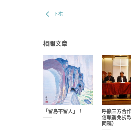
下棋
相關文章
「留島不留人」！
呼籲三方合
信賴罷免捐
聞稿）