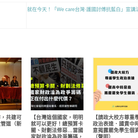
就在今天！「We care台灣·護國討傅抗藍白」宣講
作，共建可
【台灣這個國家，明明
【請政大校方尊重
款管道（新
就可以更好！總預算卡
政治表達．譴責中
關、財劃法修惡…當國
意揭露罷免學生個
家財政淪為政爭籌碼，
（聲明）