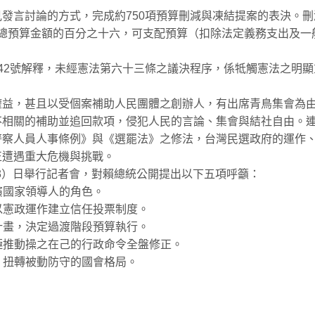
發言討論的方式，完成約750項預算刪減與凍結提案的表決。刪
政府總預算金額的百分之十六，可支配預算（扣除法定義務支出及一
42號解釋，未經憲法第六十三條之議決程序，係牴觸憲法之明顯
權益，甚且以受個案補助人民團體之創辦人，有出席青鳥集會為
不相關的補助並追回款項，侵犯人民的言論、集會與結社自由。
警察人員人事條例》與《選罷法》之修法，台灣民選政府的運作
正遭遇重大危機與挑戰。
23）日舉行記者會，對賴總統公開提出以下五項呼籲：
演國家領導人的角色。
以憲政運作建立信任投票制度。
計畫，決定過渡階段預算執行。
極推動操之在己的行政命令全盤修正。
，扭轉被動防守的國會格局。