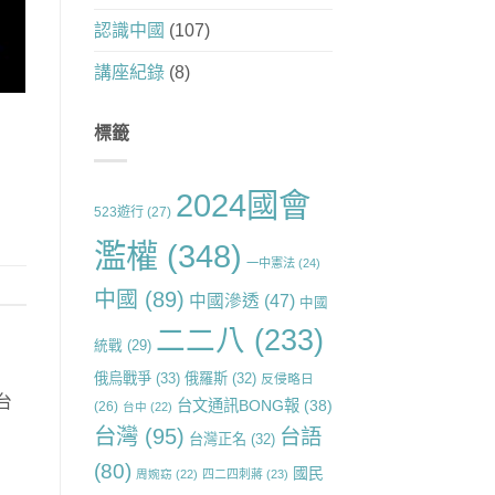
認識中國
(107)
講座紀錄
(8)
標籤
2024國會
523遊行
(27)
濫權
(348)
一中憲法
(24)
中國
(89)
中國滲透
(47)
中國
二二八
(233)
統戰
(29)
俄烏戰爭
(33)
俄羅斯
(32)
反侵略日
台
台文通訊BONG報
(38)
(26)
台中
(22)
台灣
(95)
台語
台灣正名
(32)
(80)
國民
周婉窈
(22)
四二四刺蔣
(23)