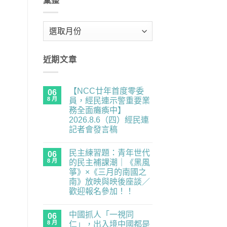
彙整
彙
整
近期文章
【NCC廿年首度零委
06
8 月
員，經民連示警重要業
務全面癱瘓中】
2026.8.6（四）經民連
記者會發言稿
在
尚
〈【NCC
無
民主練習題：青年世代
廿
06
留
年
言
8 月
的民主補課潮｜《黑風
首
箏》×《三月的南國之
度
零
南》放映與映後座談／
委
歡迎報名參加！！
員，
經
在
尚
民
〈民
無
連
中國抓人「一視同
主
06
留
示
練
言
8 月
仁」，出入境中國都是
警