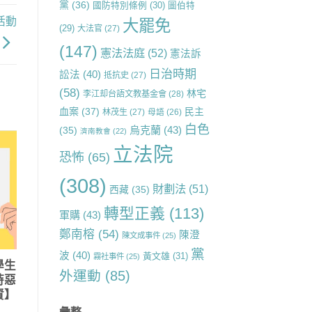
黨
(36)
國防特別條例
(30)
圖伯特
活動
大罷免
(29)
大法官
(27)
(147)
憲法法庭
(52)
憲法訴
日治時期
訟法
(40)
抵抗史
(27)
(58)
林宅
李江却台語文教基金會
(28)
血案
(37)
民主
林茂生
(27)
母語
(26)
白色
烏克蘭
(43)
(35)
濟南教會
(22)
立法院
恐怖
(65)
(308)
財劃法
(51)
西藏
(35)
轉型正義
(113)
軍購
(43)
鄭南榕
(54)
陳澄
陳文成事件
(25)
黨
波
(40)
黃文雄
(31)
霧社事件
(25)
學生
外運動
(85)
時惡
資】