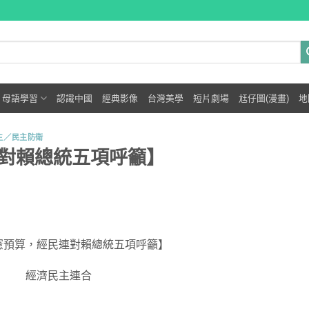
母語學習
認識中國
經典影像
台灣美學
短片劇場
尪仔圖(漫畫)
地
主／民主防衛
對賴總統五項呼籲】
憲預算，經民連對賴總統五項呼籲】
經濟民主連合