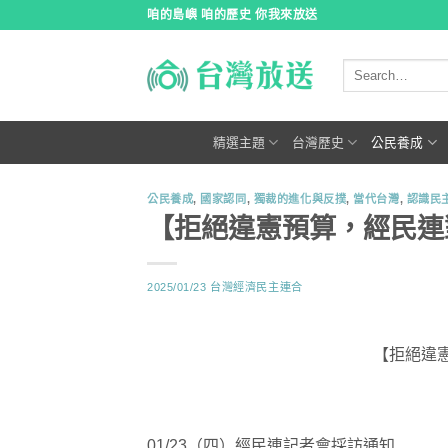
跳
咱的島嶼 咱的歷史 你我來放送
到
內
容
精選主題
台灣歷史
公民養成
公民養成
,
國家認同
,
獨裁的進化與反撲
,
當代台灣
,
認識民
【拒絕違憲預算，經民連
2025/01/23
台灣經濟民主連合
【拒絕違
01/23（四）經民連記者會採訪通知