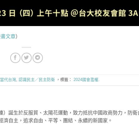
臉書文章
）
當代台灣
,
認識民主／民主防衛
，標籤：
2024國會濫權
.
連）誕生於反服貿、太陽花運動，致力抵抗中國政商勢力，防衛
經濟自主，追求自由、平等、團結、永續的新國家。