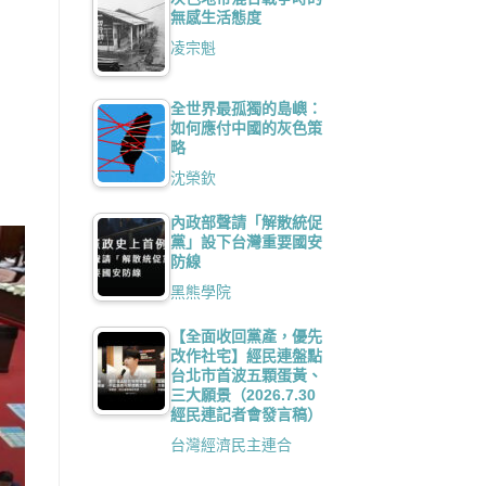
無感生活態度
凌宗魁
全世界最孤獨的島嶼：
如何應付中國的灰色策
略
沈榮欽
內政部聲請「解散統促
黨」設下台灣重要國安
防線
黑熊學院
【全面收回黨產，優先
改作社宅】經民連盤點
台北市首波五顆蛋黃、
三大願景（2026.7.30
經民連記者會發言稿）
台灣經濟民主連合