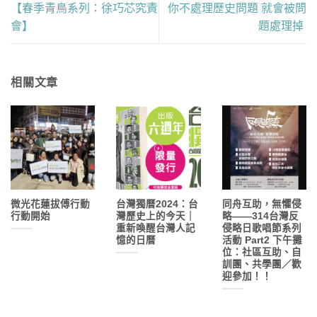
【春季青鳥系列：徐巧芯究責
你不處理歷史問題 就會被問
會】
題處理掉
相關文章
微光花蓮拔傅行動
台灣獨曆2024：台
同舟互助，無懼侵
行動開始
灣歷史上的今天｜
略——314台灣反
重新喚醒台灣人記
侵略日歌唱節系列
憶的日曆
活動 Part2 下午攤
位：社區互助、自
訓團、共學團／歡
迎參加！！