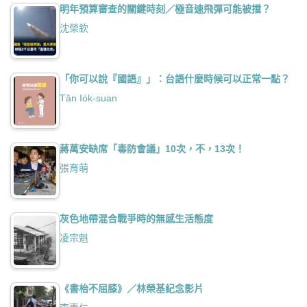
明年預算審查的關鍵時刻／極音速飛彈可能被擋？
沈榮欽
「你可以說『國語』」：台語什麼時候可以正常一點？
Tân Io̍k-suan
蔣萬安缺席「毒防會議」10次，不，13次！
張育萌
灰色地帶混合戰爭時的無感生活態度
凌宗魁
《書枱不屈膝》／林榮基紀念影片