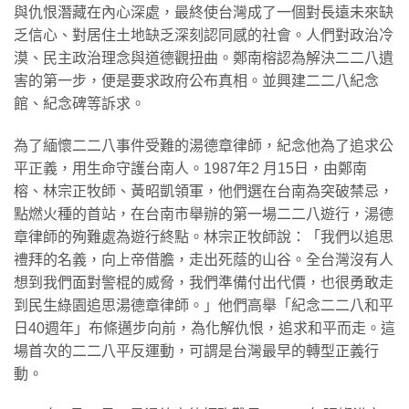
與仇恨潛藏在內心深處，最終使台灣成了一個對長遠未來缺
乏信心、對居住土地缺乏深刻認同感的社會。人們對政治冷
漠、民主政治理念與道德觀扭曲。鄭南榕認為解決二二八遺
害的第一步，便是要求政府公布真相。並興建二二八紀念
館、紀念碑等訴求。
為了緬懷二二八事件受難的湯德章律師，紀念他為了追求公
平正義，用生命守護台南人。1987年2 月15日，由鄭南
榕、林宗正牧師、黃昭凱領軍，他們選在台南為突破禁忌，
點燃火種的首站，在台南市舉辦的第一場二二八遊行，湯德
章律師的殉難處為遊行終點。林宗正牧師說：「我們以追思
禮拜的名義，向上帝借膽，走出死蔭的山谷。全台灣沒有人
想到我們面對警棍的威脅，我們準備付出代價，也很勇敢走
到民生綠園追思湯德章律師。」他們高舉「紀念二二八和平
日40週年」布條邁步向前，為化解仇恨，追求和平而走。這
場首次的二二八平反運動，可謂是台灣最早的轉型正義行
動。