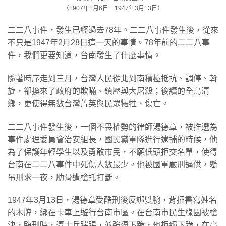
（1907年1月6日－1947年3月13日）
二二八事件，發生已經過去78年。二二八事件發生後，從來
不只是1947年2月28日這一天的事情。78年前的二二八事
件，我們更要知道，台南發生了什麼事情。
隨著時序走到三月，台灣人民從北到南積極抵抗、調停、斡
旋，卻換來了政府的欺瞞、鎮壓與大屠殺；後續的全島清
鄉，更使得無數台灣菁英與民眾犧牲、傷亡。
二二八事件發生後，一個不畏權勢的律師湯德章，被推選為
事件處理委員會治安組長，國民黨軍隊進行逮捕的時候，他
為了保護年輕學生以及勇敢市民，不願低頭拒交名單，使得
台南在二二八事件中死傷人數最少。他被國軍嚴刑逼供，懸
吊刑求一夜，肋骨遭槍托打斷。
1947年3月13日，湯德章受酷刑後反綁雙腕，背插書寫姓名
的木牌，綁在卡車上遊行台南市區。在台南市民生綠園被槍
決，臨刑時，遭士兵踹踢，並強逼下跪，他拒絕下跪，在高