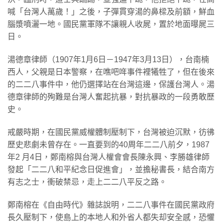
喊「台灣人萬歲！」之後，子彈貫穿湯的鼻樑及前額，鮮血
腦漿噴灑一地。國民黨軍隊不讓親人收屍，置於地面曝屍三
日。
湯德章律師（1907年1月6日－1947年3月13日），台南楠
西人，父親是日本警察，在噍吧哖事件裡犧牲了，但在後來
的二二八事件中，他仍選擇站在台灣這邊，保護台灣人。湯
德章律師的殉難是台灣人奮起抗暴，對抗暴政的一段勇敢歷
史。
戒嚴時期，在國民黨威權體制壓制下，台灣被迫沉默，彷彿
歷史悲劇未曾存在。一直要到的40周年二二八前夕，1987
年2 月4日，鄭南榕與台灣人權會會長陳永興、李勝雄律師
發起「二二八和平紀念日促進會」，並擔秘書長，結合南方
有志之士，衝破禁忌，走上二二八平反之路。
鄭南榕在《自由時代》雜誌說明，二二八事件在國民黨政府
長久壓制下，使島上的本地人和外省人都失却安全感，恐懼