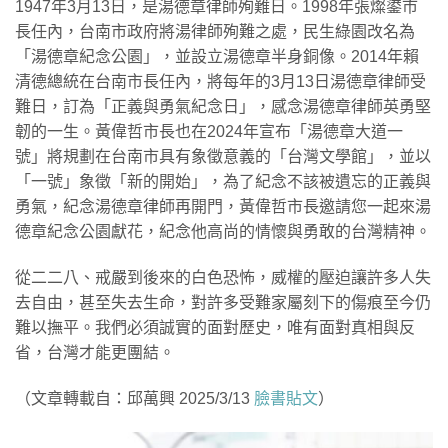
1947年3月13日，是湯德章律師殉難日。1998年張燦鍙市
長任內，台南市政府將湯律師殉難之處，民生綠園改名為
「湯德章紀念公園」，並設立湯德章半身銅像。2014年賴
清德總統在台南市長任內，將每年的3月13日湯德章律師受
難日，訂為「正義與勇氣紀念日」，感念湯德章律師英勇堅
韌的一生。黃偉哲市長也在2024年宣布「湯德章大道一
號」將規劃在台南市具有象徵意義的「台灣文學館」，並以
「一號」象徵「新的開始」，為了紀念不該被遺忘的正義與
勇氣，紀念湯德章律師再開門，黃偉哲市長邀請您一起來湯
德章紀念公園獻花，紀念他高尚的情懷與勇敢的台灣精神。
從二二八、戒嚴到後來的白色恐怖，威權的壓迫讓許多人失
去自由，甚至失去生命，對許多受難家屬刻下的傷痕至今仍
難以撫平。我們必須誠實的面對歷史，唯有面對真相與反
省，台灣才能更團結。
（文章轉載自：邱萬興 2025/3/13
臉書貼文
）