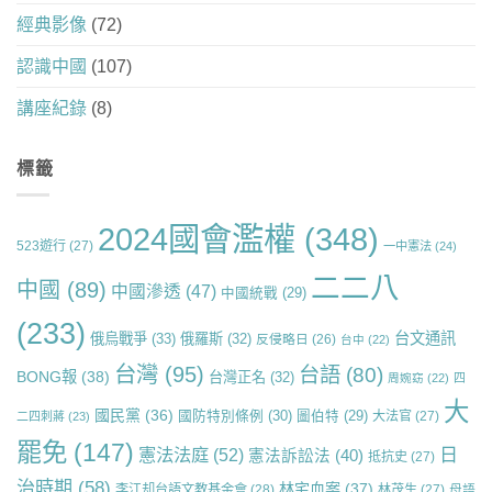
經典影像
(72)
認識中國
(107)
講座紀錄
(8)
標籤
2024國會濫權
(348)
523遊行
(27)
一中憲法
(24)
二二八
中國
(89)
中國滲透
(47)
中國統戰
(29)
(233)
台文通訊
俄烏戰爭
(33)
俄羅斯
(32)
反侵略日
(26)
台中
(22)
台灣
(95)
台語
(80)
BONG報
(38)
台灣正名
(32)
周婉窈
(22)
四
大
國民黨
(36)
國防特別條例
(30)
圖伯特
(29)
大法官
(27)
二四刺蔣
(23)
罷免
(147)
日
憲法法庭
(52)
憲法訴訟法
(40)
抵抗史
(27)
治時期
(58)
林宅血案
(37)
李江却台語文教基金會
(28)
林茂生
(27)
母語