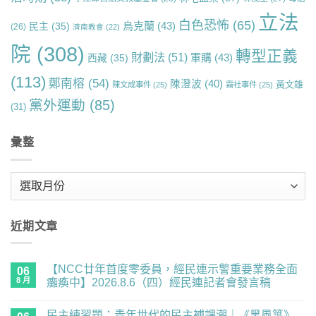
立法
白色恐怖
(65)
烏克蘭
(43)
民主
(35)
(26)
濟南教會
(22)
院
(308)
轉型正義
財劃法
(51)
軍購
(43)
西藏
(35)
(113)
鄭南榕
(54)
陳澄波
(40)
黃文雄
陳文成事件
(25)
霧社事件
(25)
黨外運動
(85)
(31)
彙整
彙
整
近期文章
【NCC廿年首度零委員，經民連示警重要業務全面
06
8 月
癱瘓中】2026.8.6（四）經民連記者會發言稿
在
尚
〈【NCC
無
民主練習題：青年世代的民主補課潮｜《黑風箏》
廿
留