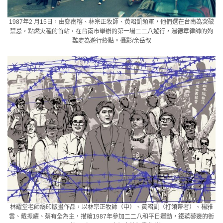
1987年2 月15日，由鄭南榕、林宗正牧師、黃昭凱領軍，他們選在台南為突破
禁忌，點燃火種的首站，在台南市舉辦的第一場二二八遊行，湯德章律師的殉
難處為遊行終點。攝影/余岳叔
林耀堂老師絹印版畫作品，以林宗正牧師（中）、黃昭凱（打領帶者）、楊雅
雲、戴振耀、蔡有全為主，描繪1987年參加二二八和平日運動，鐵蒺藜邊的街