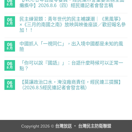
06
8 月
癱瘓中】2026.8.6（四）經民連記者會發言稿
在
尚
〈【NCC
無
民主練習題：青年世代的民主補課潮｜《黑風箏》
廿
06
留
年
言
8 月
×《三月的南國之南》放映與映後座談／歡迎報名參
首
加！！
度
零
在
尚
委
〈民
無
員，
中國抓人「一視同仁」，出入境中國都是未知的風
主
06
留
經
練
言
8 月
險
民
習
連
題：
在
尚
示
青
〈中
無
警
「你可以說『國語』」：台語什麼時候可以正常一
年
國
06
留
重
世
抓
言
8 月
點？
要
代
人
業
的
「一
在
尚
務
民
視
〈「你
無
全
【莫讓政治口水，淹沒廠商責任，經民連三提醒】
主
同
可
06
留
面
補
仁」，
以
言
8 月
（2026.8.5經民連記者會發言稿）
癱
課
出
說
瘓
潮
入
『國
在
尚
中】
｜
境
語』」：
〈【莫
無
2026.8.6（四）
《黑
中
台
讓
留
經
風
國
語
政
言
民
箏》
都
什
治
連
×《三
是
麼
口
記
月
未
時
水，
者
的
知
候
淹
會
南
的
可
沒
Copyright 2026 ©
台灣放送 ‧ 台灣民主防衛聯盟
發
國
風
以
廠
言
之
險〉
正
商