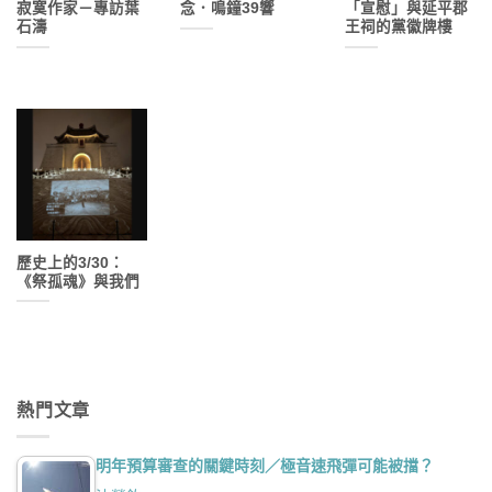
寂寞作家－專訪葉
念．鳴鐘39響
「宣慰」與延平郡
石濤
王祠的黨徽牌樓
歷史上的3/30：
《祭孤魂》與我們
熱門文章
明年預算審查的關鍵時刻／極音速飛彈可能被擋？