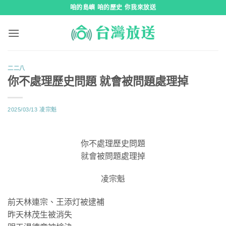
跳
咱的島嶼 咱的歷史 你我來放送
到
內
容
二二八
你不處理歷史問題 就會被問題處理掉
2025/03/13
凌宗魁
你不處理歷史問題
就會被問題處理掉
凌宗魁
前天林連宗、王添灯被逮補
昨天林茂生被消失