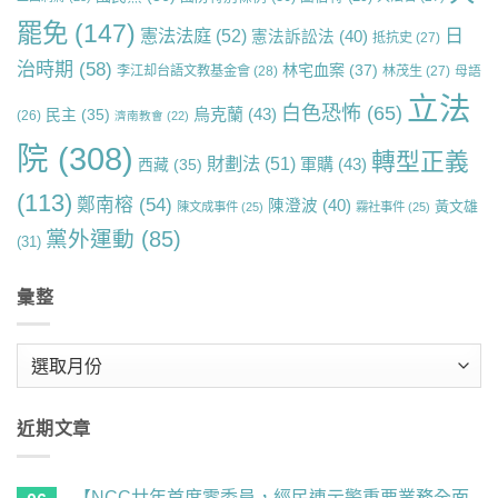
罷免
(147)
日
憲法法庭
(52)
憲法訴訟法
(40)
抵抗史
(27)
治時期
(58)
林宅血案
(37)
李江却台語文教基金會
(28)
林茂生
(27)
母語
立法
白色恐怖
(65)
烏克蘭
(43)
民主
(35)
(26)
濟南教會
(22)
院
(308)
轉型正義
財劃法
(51)
軍購
(43)
西藏
(35)
(113)
鄭南榕
(54)
陳澄波
(40)
黃文雄
陳文成事件
(25)
霧社事件
(25)
黨外運動
(85)
(31)
彙整
彙
整
近期文章
【NCC廿年首度零委員，經民連示警重要業務全面