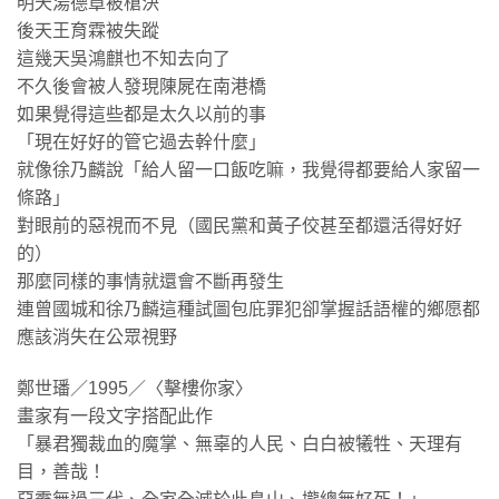
明天湯德章被槍決
後天王育霖被失蹤
這幾天吳鴻麒也不知去向了
不久後會被人發現陳屍在南港橋
如果覺得這些都是太久以前的事
「現在好好的管它過去幹什麼」
就像徐乃麟說「給人留一口飯吃嘛，我覺得都要給人家留一
條路」
對眼前的惡視而不見（國民黨和黃子佼甚至都還活得好好
的）
那麼同樣的事情就還會不斷再發生
連曾國城和徐乃麟這種試圖包庇罪犯卻掌握話語權的鄉愿都
應該消失在公眾視野
鄭世璠／1995／〈擊樓你家〉
畫家有一段文字搭配此作
「暴君獨裁血的魔掌、無辜的人民、白白被犧牲、天理有
目，善哉！