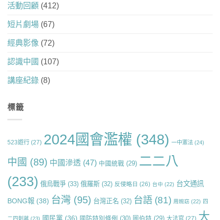
活動回顧
(412)
短片劇場
(67)
經典影像
(72)
認識中國
(107)
講座紀錄
(8)
標籤
2024國會濫權
(348)
523遊行
(27)
一中憲法
(24)
二二八
中國
(89)
中國滲透
(47)
中國統戰
(29)
(233)
台文通訊
俄烏戰爭
(33)
俄羅斯
(32)
反侵略日
(26)
台中
(22)
台灣
(95)
台語
(81)
BONG報
(38)
台灣正名
(32)
周婉窈
(22)
四
大
國民黨
(36)
國防特別條例
(30)
圖伯特
(29)
大法官
(27)
二四刺蔣
(23)