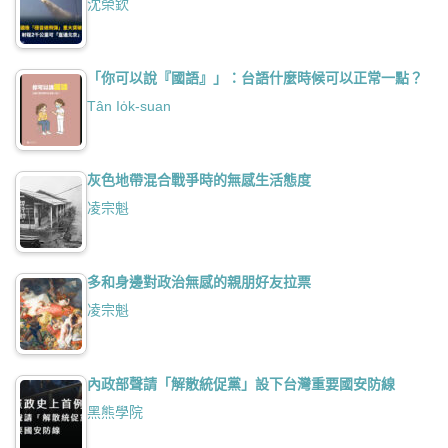
沈榮欽
「你可以說『國語』」：台語什麼時候可以正常一點？
Tân Io̍k-suan
灰色地帶混合戰爭時的無感生活態度
凌宗魁
多和身邊對政治無感的親朋好友拉票
凌宗魁
內政部聲請「解散統促黨」設下台灣重要國安防線
黑熊學院