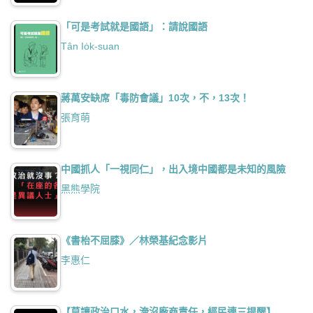
「可是考試就是國語」：請說國語
Tân Io̍k-suan
蔣萬安缺席「毒防會議」10次，不，13次！
張育萌
中國抓人「一視同仁」，出入境中國都是未知的風險
黑熊學院
《書枱不屈膝》／林榮基紀念影片
李惠仁
【莫讓政治口水，淹沒廠商責任，經民連三提醒】