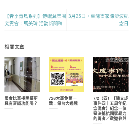
【春季青鳥系列】傅崐萁集團
3月25日，臺灣畫家陳澄波紀
究責會：萬美玲 活動新聞稿
念日
相關文章
國會比直接民權更
726大罷免第一
7/2（四）【陳文成
具有審議功能嗎？
戰：保台大遶境
事件四十五周年紀
念晚會】紀念一位
堅決抵抗國家暴力
的勇者／敬邀參與