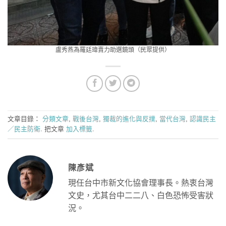
盧秀燕為羅廷瑋賣力助選鏡頭（民眾提供）
文章目錄：
分類文章
,
戰後台灣
,
獨裁的進化與反撲
,
當代台灣
,
認識民主
／民主防衛
. 把文章
加入標籤
.
陳彥斌
現任台中市新文化協會理事長。熱衷台灣
文史，尤其台中二二八、白色恐怖受害狀
況。