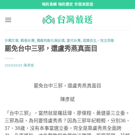
跳
咱的島嶼 咱的歷史 你我來放送
到
內
容
分類文章
,
戰後台灣
,
獨裁的進化與反撲
,
當代台灣
,
認識民主／民主防衛
罷免台中三邪，還盧秀燕真面目
2025/03/25
陳彥斌
罷免台中三邪，還盧秀燕真面目
陳彥斌
「台中三邪」，當然就是羅廷瑋、廖偉翔、黃健豪三立委。
三邪為惡，為何要怪盧秀燕？因為三邪年紀輕輕，分別36、
37、38歲，沒有本事當選立委，完全是靠盧秀燕全面跨