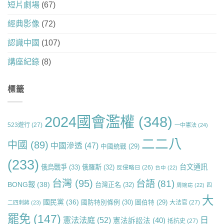
短片劇場
(67)
經典影像
(72)
認識中國
(107)
講座紀錄
(8)
標籤
2024國會濫權
(348)
523遊行
(27)
一中憲法
(24)
二二八
中國
(89)
中國滲透
(47)
中國統戰
(29)
(233)
台文通訊
俄烏戰爭
(33)
俄羅斯
(32)
反侵略日
(26)
台中
(22)
台灣
(95)
台語
(81)
BONG報
(38)
台灣正名
(32)
周婉窈
(22)
四
大
國民黨
(36)
國防特別條例
(30)
圖伯特
(29)
大法官
(27)
二四刺蔣
(23)
罷免
(147)
日
憲法法庭
(52)
憲法訴訟法
(40)
抵抗史
(27)