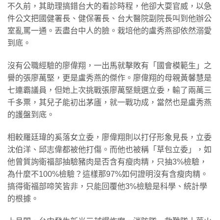
不久前，其助理搞錯台大的看診時程，他卻大耍官威，以急
件公文把國健署長、健保署長、台大醫院副院長叫到他辦公
室亂罵一通。丟盡台中人的臉。栽培他的盧秀燕卻依然溺愛
到底。
沒有公職經驗的廖偉翔，一出馬就擊敗有「國會模範生」之
譽的張廖萬堅，更是盧秀燕的傑作。廖偉翔的母親黃馨慧是
七連霸議員，但她上次挑戰張廖萬堅競選立委，輸了兩萬三
千多票，其兒子能初出茅廬，就一戰功成，當然也是盧秀燕
的護盤到底。
相較羅廷瑋的奚落女立委，廖偉翔則以打仔形象見長，立委
沈伯洋、邱志偉都被他打傷。而他也被稱「草包立委」，如
他曾質詢衛福部抽驗豬肉是否含有瘦肉精，只抽3%檢驗，
為什麼不100%檢驗？這樣那97%如何證明沒有含瘦肉精。
搞得衛福部啼笑皆非，只能回覆他3%檢驗是科學、統計學
的根據。