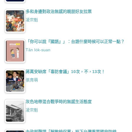
多和身邊對政治無感的親朋好友拉票
凌宗魁
「你可以說『國語』」：台語什麼時候可以正常一點？
Tân Io̍k-suan
蔣萬安缺席「毒防會議」10次，不，13次！
張育萌
灰色地帶混合戰爭時的無感生活態度
凌宗魁
內政部聲請「解散統促黨」設下台灣重要國安防線