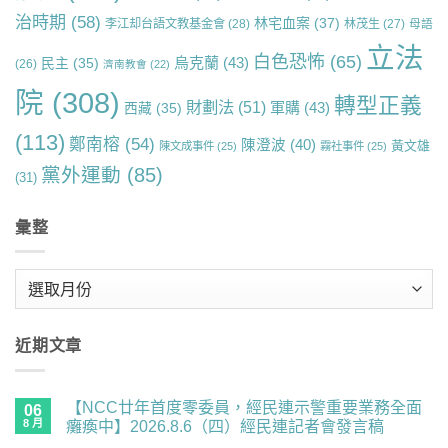
治時期
(58)
林宅血案
(37)
李江却台語文教基金會
(28)
林茂生
(27)
母語
立法
白色恐怖
(65)
烏克蘭
(43)
民主
(35)
(26)
濟南教會
(22)
院
(308)
轉型正義
財劃法
(51)
軍購
(43)
西藏
(35)
(113)
鄭南榕
(54)
陳澄波
(40)
黃文雄
陳文成事件
(25)
霧社事件
(25)
黨外運動
(85)
(31)
彙整
彙
整
近期文章
【NCC廿年首度零委員，經民連示警重要業務全面
06
8 月
癱瘓中】2026.8.6（四）經民連記者會發言稿
在
尚