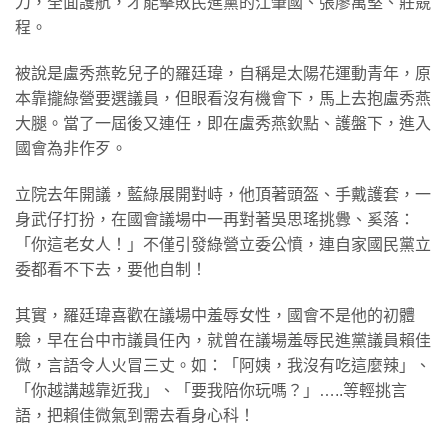
刀，全面護航，才能擊敗民進黨的江肇國、張廖萬堅、莊競
程。
被說是盧秀燕乾兒子的羅廷瑋，自稱是太陽花運動青年，原
本靠攏綠營要選議員，但眼看沒有機會下，馬上去抱盧秀燕
大腿。當了一屆後又連任，即在盧秀燕欽點、護盤下，進入
國會為非作歹。
立院去年開議，藍綠展開對峙，他頂著頭盔、手戴護套，一
身武仔打扮，在國會議場中一再對著吳思瑤挑釁、奚落：
「你這老女人！」不僅引發綠營立委公憤，連自家國民黨立
委都看不下去，要他自制！
其實，羅廷瑋喜歡在議場中羞辱女性，國會不是他的初體
驗，早在台中市議員任內，就曾在議場羞辱民進黨議員賴佳
微，言語令人火冒三丈。如：「阿姨，我沒有吃這麼辣」、
「你越講越靠近我」、「要我陪你玩嗎？」…..等輕挑言
語，把賴佳微氣到需去看身心科！