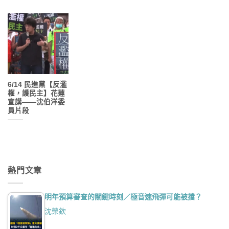
6/14 民進黨【反濫
權，護民主】花蓮
宣講——沈伯洋委
員片段
熱門文章
明年預算審查的關鍵時刻／極音速飛彈可能被擋？
沈榮欽