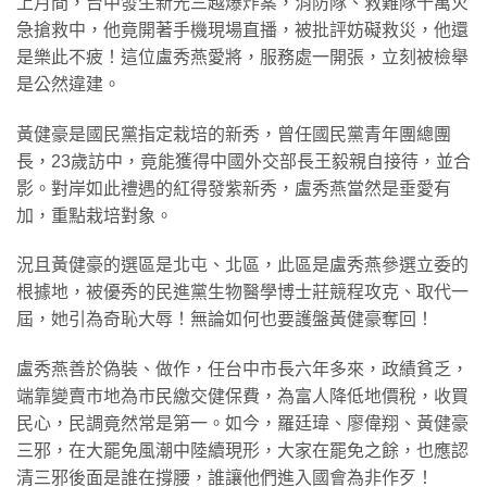
上月間，台中發生新光三越爆炸案，消防隊、救難隊十萬火
急搶救中，他竟開著手機現場直播，被批評妨礙救災，他還
是樂此不疲！這位盧秀燕愛將，服務處一開張，立刻被檢舉
是公然違建。
黃健豪是國民黨指定栽培的新秀，曾任國民黨青年團總團
長，23歲訪中，竟能獲得中國外交部長王毅親自接待，並合
影。對岸如此禮遇的紅得發紫新秀，盧秀燕當然是垂愛有
加，重點栽培對象。
況且黃健豪的選區是北屯、北區，此區是盧秀燕參選立委的
根據地，被優秀的民進黨生物醫學博士莊競程攻克、取代一
屆，她引為奇恥大辱！無論如何也要護盤黃健豪奪回！
盧秀燕善於偽裝、做作，任台中市長六年多來，政績貧乏，
端靠變賣市地為市民繳交健保費，為富人降低地價稅，收買
民心，民調竟然常是第一。如今，羅廷瑋、廖偉翔、黃健豪
三邪，在大罷免風潮中陸續現形，大家在罷免之餘，也應認
清三邪後面是誰在撐腰，誰讓他們進入國會為非作歹！