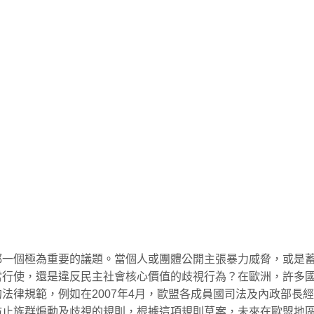
）
都一個極為重要的議題。當個人或團體公開主張暴力威脅，或是
當行使，還是違反民主社會核心價值的歧視行為？在歐洲，許多
法律規範，例如在2007年4月，歐盟各成員國司法及內政部長
防止族群煽動及歧視的規則，根據這項規則草案，未來在歐盟地