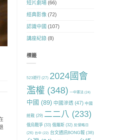
短片劇場
(66)
經典影像
(72)
認識中國
(107)
講座紀錄
(8)
標籤
2024國會
523遊行
(27)
濫權
(348)
一中憲法
(24)
中國
(89)
中國滲透
(47)
中國
二二八
(233)
統戰
(29)
在
俄烏戰爭
(33)
俄羅斯
(32)
反侵略日
退
台文通訊BONG報
(38)
(26)
台中
(22)