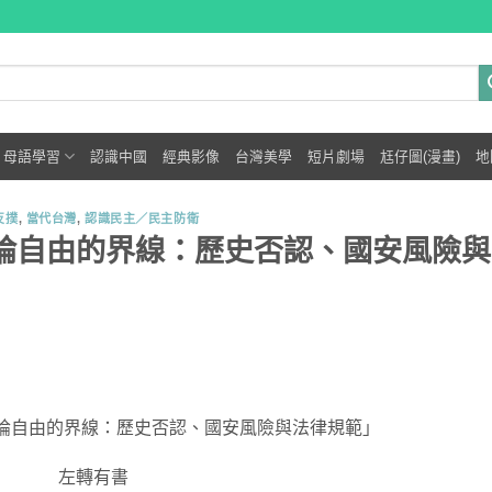
母語學習
認識中國
經典影像
台灣美學
短片劇場
尪仔圖(漫畫)
地
反撲
,
當代台灣
,
認識民主／民主防衛
言論自由的界線：歷史否認、國安風險與
「言論自由的界線：歷史否認、國安風險與法律規範」
左轉有書