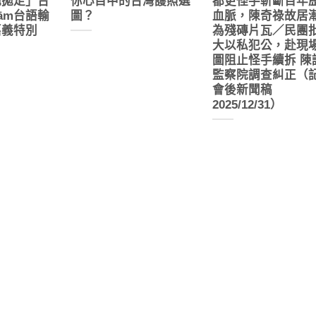
拋拋走」台
你心目中的台灣護照選
都更怪手斬斷百年
ām台語輸
圖？
血脈，陳奇祿故居
嘉義特別
為殘磚片瓦／民團
大以私犯公，赴現
圖阻止怪手續拆 陳
監察院調查糾正（
會後新聞稿
2025/12/31）