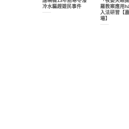
應曉薇13年前寒冬潑
「夜婆失眠
冷水驅趕遊民事件
羅教案應用h
入法研習【
場】