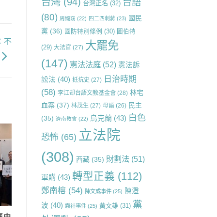
台灣
(94)
台語
台灣正名
(32)
(80)
國民
周婉窈
(22)
四二四刺蔣
(23)
黨
(36)
國防特別條例
(30)
圖伯特
：不
大罷免
(29)
大法官
(27)
(147)
憲法法庭
(52)
憲法訴
日治時期
訟法
(40)
抵抗史
(27)
(58)
林宅
李江却台語文教基金會
(28)
血案
(37)
民主
林茂生
(27)
母語
(26)
白色
烏克蘭
(43)
(35)
濟南教會
(22)
立法院
恐怖
(65)
(308)
財劃法
(51)
西藏
(35)
轉型正義
(112)
軍購
(43)
鄭南榕
(54)
陳澄
陳文成事件
(25)
黨
波
(40)
黃文雄
(31)
霧社事件
(25)