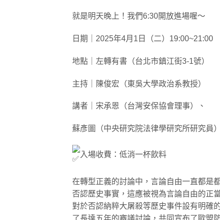
就是明天晚上！我們6:30開放進場喔～
日期｜2025年4月1日（二）19:00~21:00
地點｜左轉有書（台北市鎮江街3-1號）
主持｜陳俊宏（東吳大學政治系教授）
講者｜宋承恩（台灣安保協會理事）、
蘇彥圖（中央研究院法律學研究所研究員
入場收費：低消一杯飲料
在轉型正義的討論中，言論自由一直都是
否認歷史事實，這應被視為言論自由的正
對於否認納粹大屠殺等歷史事件設有明確的
了長達五年的審議討論，共同宣布了歐盟