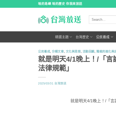
跳
咱的島嶼 咱的歷史 你我來放送
到
內
容
精選主題
台灣歷史
公民養成
公民養成
,
分類文章
,
文化與思想
,
活動回顧
,
獨裁的進化與
就是明天4/1晚上！/「
法律規範」
2025/03/31
台灣放送
就是明天4/1晚上！/