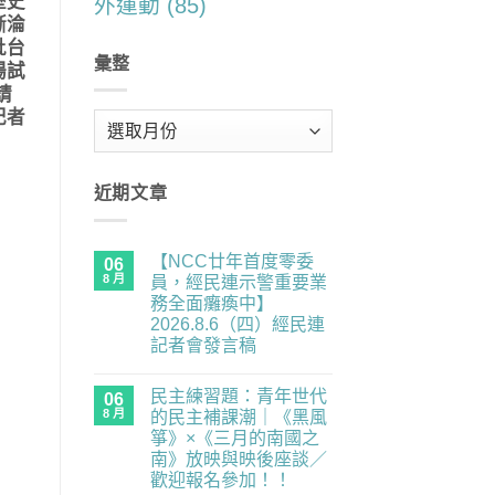
歷史
外運動
(85)
漸淪
批台
彙整
場試
請
記者
彙
整
近期文章
【NCC廿年首度零委
06
8 月
員，經民連示警重要業
務全面癱瘓中】
2026.8.6（四）經民連
記者會發言稿
在
尚
〈【NCC
無
民主練習題：青年世代
廿
06
留
年
言
8 月
的民主補課潮｜《黑風
首
箏》×《三月的南國之
度
零
南》放映與映後座談／
委
歡迎報名參加！！
員，