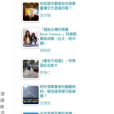
你知道京戲是如何掠奪
臺灣文化資源的嗎？
溫宗翰
「寫給台灣的情書
Dear Taiwan,」特展開
幕致詞稿（台文，附中
譯）
周婉窈
《書枱不屈膝》／林榮
基紀念影片
李惠仁
明年預算審查的關鍵時
刻／極音速飛彈可能被
蓄意
擋？
國家
沈榮欽
經過
區否
全世界最孤獨的島嶼：