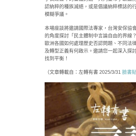
認納粹的種族滅絕，或是倡議納粹標誌的
模糊爭議。
本場座談將邀請國際法專家，台灣安保協
的角度探討「民主體制中言論自由的界線
歐洲各國如何處理歷史否認問題、不同法
及轉型正義有何啟示。邀請您一起深入探
找到平衡！
（文章轉載自：左轉有書 2025/3/31
臉書