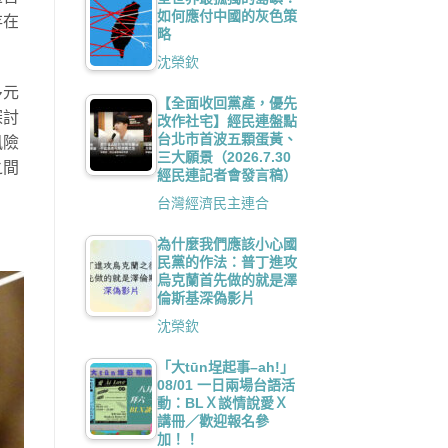
如何應付中國的灰色策
存在
略
沈榮欽
多元
【全面收回黨產，優先
探討
改作社宅】經民連盤點
台北市首波五顆蛋黃、
風險
三大願景（2026.7.30
之間
經民連記者會發言稿）
台灣經濟民主連合
為什麼我們應該小心國
民黨的作法：普丁進攻
烏克蘭首先做的就是澤
倫斯基深偽影片
沈榮欽
「大tūn埕起事–ah!」
08/01 一日兩場台語活
動：BLＸ談情說愛Ｘ
講冊／歡迎報名參
加！！