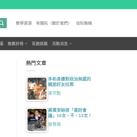
教學資源
有關阮（關於我們）
佮阮聯絡
圖
推薦好冊
答題挑戰
活動消息
熱門文章
多和身邊對政治無感的
親朋好友拉票
凌宗魁
蔣萬安缺席「毒防會
議」10次，不，13次！
張育萌