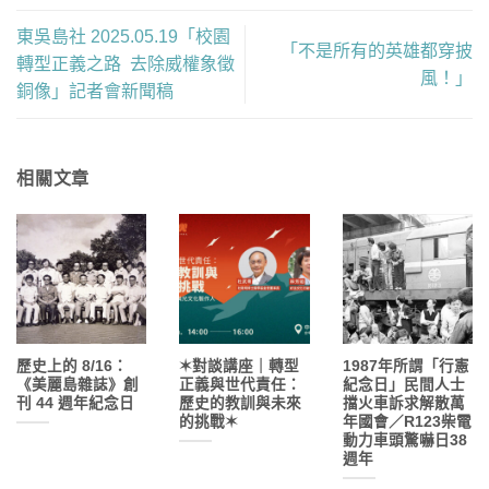
東吳島社 2025.05.19「校園
「不是所有的英雄都穿披
轉型正義之路 去除威權象徵
風！」
銅像」記者會新聞稿
相關文章
歷史上的 8/16：
✶對談講座｜轉型
1987年所謂「行憲
《美麗島雜誌》創
正義與世代責任：
紀念日」民間人士
刊 44 週年紀念日
歷史的教訓與未來
擋火車訴求解散萬
的挑戰✶
年國會／R123柴電
動力車頭驚嚇日38
週年