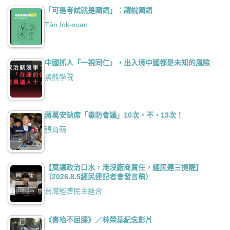
「可是考試就是國語」：請說國語
Tân Io̍k-suan
中國抓人「一視同仁」，出入境中國都是未知的風險
黑熊學院
蔣萬安缺席「毒防會議」10次，不，13次！
張育萌
【莫讓政治口水，淹沒廠商責任，經民連三提醒】
（2026.8.5經民連記者會發言稿）
台灣經濟民主連合
《書枱不屈膝》／林榮基紀念影片