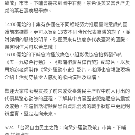
致敬」市集・下晡會將來到圖中右側，景色優美又富含歷史
感的葉石濤廣場舉辦。
14:00開始的市集有多個在不同領域努力推展臺灣意識的團
體前來擺攤，更可以買到13支不同時代代表臺灣的旗子，並
附詳細的脈絡說明單，秒懂原來有這麼多代表臺灣的圖騰。
還有明信片可以蓋章哦！
16:00開始的下晡會將播放綠色小組影像協會拍攝製作的
《五一九綠色行動》、《鄭南榕詹益樺自焚》紀錄片，以及
周婉窈老師製作《黨外運動小史》影片，老師也會親臨現場
介紹！活動穿插令人感動的歌曲演唱及短講。
歡迎大家帶著親友孩子前來感受臺灣民主歷程中前人付出的
代價與驚心動魄的歷程，了解其中真實歷史脈絡體會其震撼
及感動。在這個話術顛倒黑白資訊混淆的戰爭狀態中更能明
辨虛實，堅定走向未來。
5/24 「台灣自由民主之路：向黨外運動致敬」市集・下晡