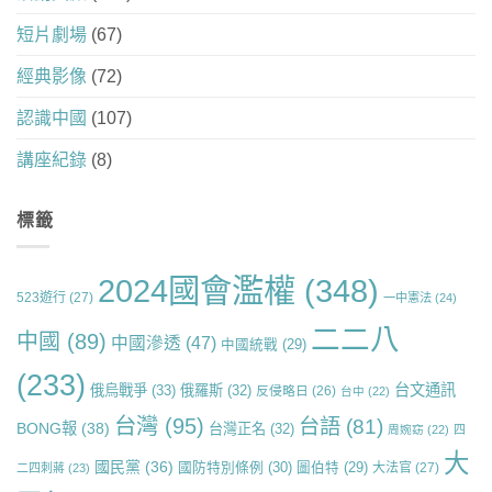
短片劇場
(67)
經典影像
(72)
認識中國
(107)
講座紀錄
(8)
標籤
2024國會濫權
(348)
523遊行
(27)
一中憲法
(24)
二二八
中國
(89)
中國滲透
(47)
中國統戰
(29)
(233)
台文通訊
俄烏戰爭
(33)
俄羅斯
(32)
反侵略日
(26)
台中
(22)
台灣
(95)
台語
(81)
BONG報
(38)
台灣正名
(32)
周婉窈
(22)
四
大
國民黨
(36)
國防特別條例
(30)
圖伯特
(29)
大法官
(27)
二四刺蔣
(23)