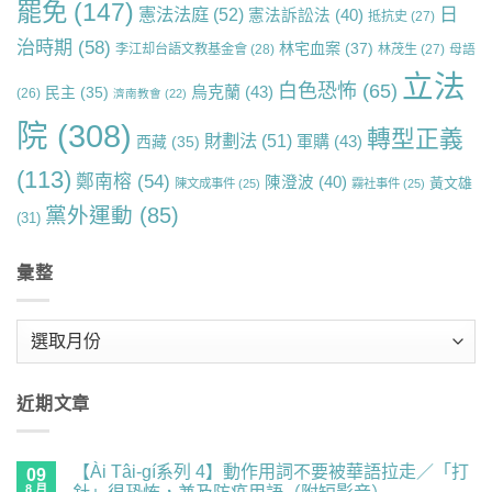
罷免
(147)
日
憲法法庭
(52)
憲法訴訟法
(40)
抵抗史
(27)
治時期
(58)
林宅血案
(37)
李江却台語文教基金會
(28)
林茂生
(27)
母語
立法
白色恐怖
(65)
烏克蘭
(43)
民主
(35)
(26)
濟南教會
(22)
院
(308)
轉型正義
財劃法
(51)
軍購
(43)
西藏
(35)
(113)
鄭南榕
(54)
陳澄波
(40)
黃文雄
陳文成事件
(25)
霧社事件
(25)
黨外運動
(85)
(31)
彙整
彙
整
近期文章
【Ài Tâi-gí系列 4】動作用詞不要被華語拉走／「打
09
8 月