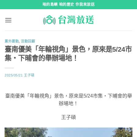
跳
咱的島嶼 咱的歷史 你我來放送
到
內
容
黨外運動
,
活動回顧
臺南優美「年輪視角」景色，原來是5/24市
集・下晡會的舉辦場地！
2025/05/21
王子碩
臺南優美「年輪視角」景色，原來是5/24市集・下晡會的舉
辦場地！
王子碩