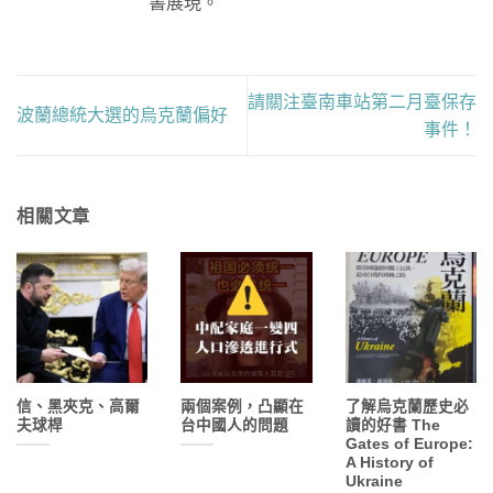
書展現。
請關注臺南車站第二月臺保存
波蘭總統大選的烏克蘭偏好
事件！
相關文章
信、黑夾克、高爾
兩個案例，凸顯在
了解烏克蘭歷史必
夫球桿
台中國人的問題
讀的好書 The
Gates of Europe:
A History of
Ukraine