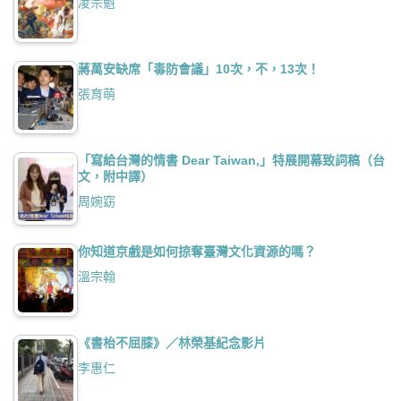
凌宗魁
蔣萬安缺席「毒防會議」10次，不，13次！
張育萌
「寫給台灣的情書 Dear Taiwan,」特展開幕致詞稿（台
文，附中譯）
周婉窈
你知道京戲是如何掠奪臺灣文化資源的嗎？
溫宗翰
《書枱不屈膝》／林榮基紀念影片
李惠仁