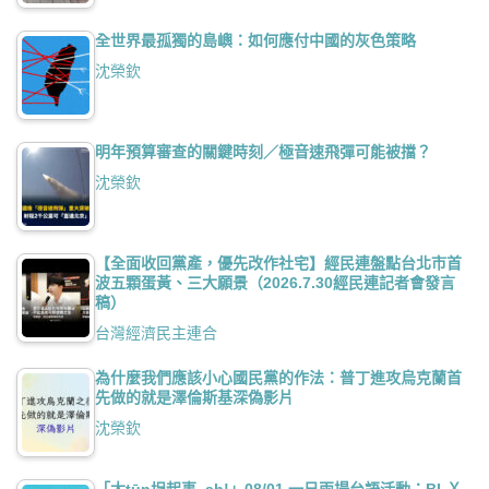
全世界最孤獨的島嶼：如何應付中國的灰色策略
沈榮欽
明年預算審查的關鍵時刻／極音速飛彈可能被擋？
沈榮欽
【全面收回黨產，優先改作社宅】經民連盤點台北市首
波五顆蛋黃、三大願景（2026.7.30經民連記者會發言
稿）
台灣經濟民主連合
為什麼我們應該小心國民黨的作法：普丁進攻烏克蘭首
先做的就是澤倫斯基深偽影片
沈榮欽
「大tūn埕起事–ah!」08/01 一日兩場台語活動：BLＸ