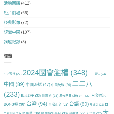
活動回顧
(412)
短片劇場
(66)
經典影像
(72)
認識中國
(107)
講座紀錄
(8)
標籤
2024國會濫權
(348)
523遊行
(27)
一中憲法
(24)
二二八
中國
(89)
中國滲透
(47)
中國統戰
(29)
(233)
台文通訊
俄烏戰爭
(33)
俄羅斯
(32)
反侵略日
(26)
台中
(22)
台灣
(94)
台語
(80)
BONG報
(38)
台灣正名
(32)
周婉窈
(22)
四
大
國民黨
(36)
國防特別條例
(30)
圖伯特
(29)
大法官
(27)
二四刺蔣
(23)