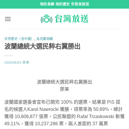
跳
咱的島嶼 咱的歷史 你我來放送
到
內
容
世界歷史（含中國）
,
烏克蘭相關
波蘭總統大選民粹右翼勝出
2025/06/02
廖美
波蘭總統大選民粹右翼勝出
廖美
波蘭國家選委會宣布已開完 100% 的選票，結果是 PiS 提
名的候選人Karol Nawrocki 獲勝，得票率為 50.89%，總計
獲得 10,606,877 張票，公民聯盟的 Rafal Trzaskowski 斬獲
49.11%，獲得 10,237,286 票，兩人差距約 37 萬票