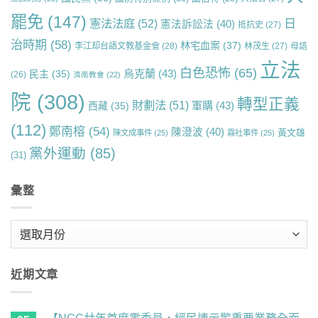
罷免
(147)
日
憲法法庭
(52)
憲法訴訟法
(40)
抵抗史
(27)
治時期
(58)
林宅血案
(37)
李江却台語文教基金會
(28)
林茂生
(27)
母語
立法
白色恐怖
(65)
烏克蘭
(43)
民主
(35)
(26)
濟南教會
(22)
院
(308)
轉型正義
財劃法
(51)
軍購
(43)
西藏
(35)
(112)
鄭南榕
(54)
陳澄波
(40)
黃文雄
陳文成事件
(25)
霧社事件
(25)
黨外運動
(85)
(31)
彙整
彙
整
近期文章