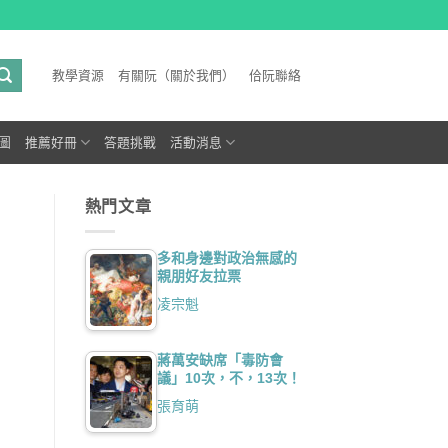
教學資源
有關阮（關於我們）
佮阮聯絡
圖
推薦好冊
答題挑戰
活動消息
熱門文章
多和身邊對政治無感的
親朋好友拉票
凌宗魁
蔣萬安缺席「毒防會
議」10次，不，13次！
張育萌