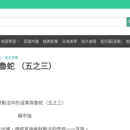
母語學習
認識中國
經典影像
台灣美學
短片劇場
尪仔圖(漫畫)
地
主／民主防衛
魯蛇 （五之三）
財劃法中的溫拿與魯蛇（五之三）
賴中強
果出爐，傅崐萁強推財劃法的弊病一一浮現。