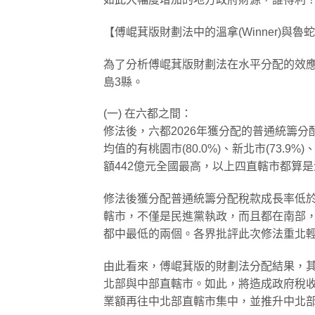
【傅崐萁版財劃法中的溫拿(Winner)與魯蛇(L
為了分析傅崐萁版財劃法在水平分配的效應，
島3縣。
(一) 在六都之間：
修法後，六都2026年獲分配的普通統籌分配稅
均值的有桃園市(80.0%)、新北市(73.9%
額442億元全國最高，以上四直轄市都算是溫
修法後獲分配普通統籌分配稅款成長率低於六都
轄市，不僅是民進黨執政，而且都在南部，
都中最低的兩個。各界批評此次修法重北
由此看來，傅崐萁版的財劃法分配結果，其獲
北部與中部直轄市。如此，將造成政府稅
業額再往中北部直轄市集中，並推升中北