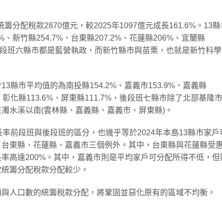
分配稅款2870億元，較2025年1097億元成長161.6%。13
、新竹縣254.7%、台東縣207.2%、花蓮縣206%、宜蘭縣
巧地，前段班六縣市都是藍營執政，而新竹縣市與苗栗，也就是新竹科
縣市平均值的為南投縣154.2%、嘉義市153.9%、嘉義縣
1%、彰化縣113.6%、屏東縣111.7%，後段班七縣市除了北部基隆
濁水溪以南(雲林縣、嘉義縣、嘉義市、屏東縣)。
率前段班與後段班的區分，也幾乎等於2024年本島13縣市家戶
了台東縣、花蓮縣、嘉義市三個例外。其中，台東縣與花蓮縣受
率高達200%。其中，嘉義市則是平均家戶可分配所得不低，但
故統籌分配稅款分配較少。
額與人口數的統籌稅款分配，將鞏固並惡化原有的區域不均衡。