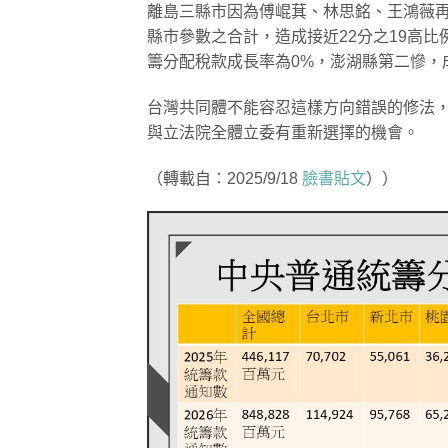
離島三縣市因為傅崐萁、林思銘、王鴻薇再
縣市參數之合計，造成接近22分之19高比
籌分配稅款成長率為0%，澎湖縣第二慘，成長
台灣共同體不能容忍這樣方向錯誤的修法
與立法院全體立委有重新選擇的機會。
（轉載自：2025/9/18
臉書貼文
））