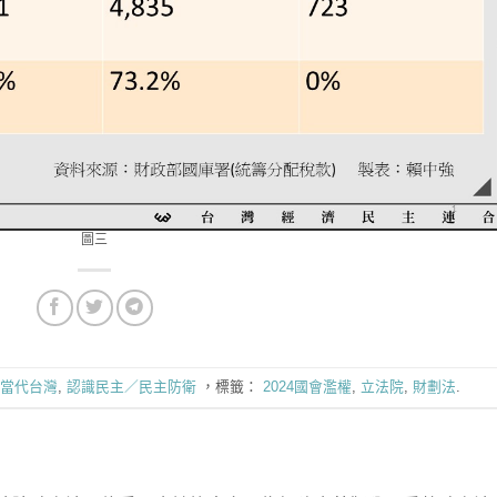
圖三
當代台灣
,
認識民主／民主防衛
，標籤：
2024國會濫權
,
立法院
,
財劃法
.