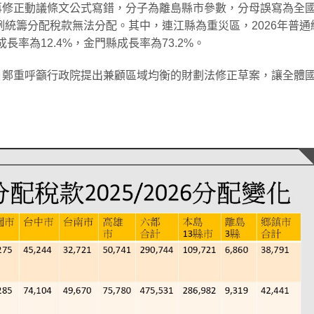
修正動議條文公式寫錯，分子為離島縣市參數，分母誤寫為全國
例統籌分配稅款無法分配。其中，連江縣為重災區，2026年普通
率為12.4%，金門縣成長率為73.2%。
，鄭重呼籲行政院提出兼顧區域均衡的財劃法修正草案，讓全體