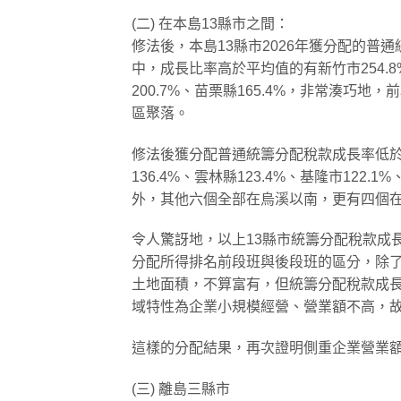
(二) 在本島13縣市之間：
修法後，本島13縣市2026年獲分配的普通統籌
中，成長比率高於平均值的有新竹市254.8%
200.7%、苗栗縣165.4%，非常湊
區聚落。
修法後獲分配普通統籌分配稅款成長率低於13
136.4%、雲林縣123.4%、基隆市122.
外，其他六個全部在烏溪以南，更有四個在
令人驚訝地，以上13縣市統籌分配稅款成長
分配所得排名前段班與後段班的區分，除
土地面積，不算富有，但統籌分配稅款成長
域特性為企業小規模經營、營業額不高，
這樣的分配結果，再次證明側重企業營業
(三) 離島三縣市