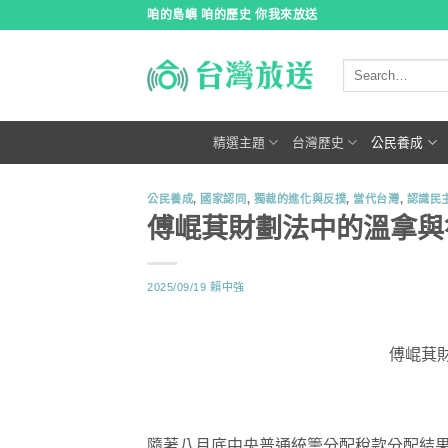
跳
咱的島嶼 咱的歷史 你我來放送
到
內
容
精選主題
台灣歷史
公民養成
公民養成
,
國家認同
,
獨裁的進化與反撲
,
當代台灣
,
認識民
傅崐萁財劃法中的溫拿與
2025/09/19
賴中強
傅崐萁
隨著八月底中央普通統籌分配稅款分配結