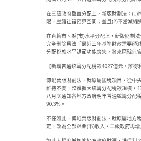
在三級政府垂直分配上，新版財劃法：(1)
限，壓縮社福預算空間；並且(2)不當減縮
在直轄市、縣(市)水平分配上，新版財劃法
完全刪除舊法「最近三年基準財政需要額減
分配稅款水平調節功能喪失，將來窮縣只
【新增普通統籌分配稅款4027億元，誰得
傅崐萁版財劃法，就原屬國稅項目，從中央多挖走
維持不變，整體擴大統籌分配稅款規模，並
八月底通知各地方政府明年普通統籌分配稅款共
90.3%。
不僅如此，傅崐萁版財劃法，就原屬地方稅
定，改為全部歸縣(市)收入，二級政府再
如此大幅度增加的地方政府財源，誰得利