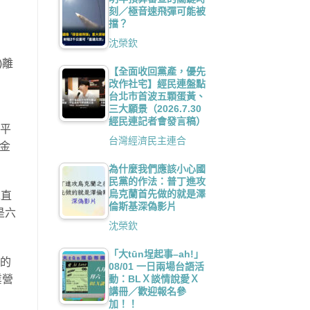
刻／極音速飛彈可能被
擋？
沈榮欽
)離
【全面收回黨產，優先
改作社宅】經民連盤點
台北市首波五顆蛋黃、
三大願景（2026.7.30
經民連記者會發言稿）
於平
台灣經濟民主連合
加金
為什麼我們應該小心國
民黨的作法：普丁進攻
烏克蘭首先做的就是澤
二直
倫斯基深偽影片
是六
沈榮欽
「大tūn埕起事–ah!」
高的
08/01 一日兩場台語活
動：BLＸ談情說愛Ｘ
業營
講冊／歡迎報名參
加！！