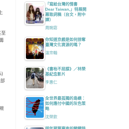
「寫給台灣的情書
Dear Taiwan,」特展開
上
幕致詞稿（台文，附中
譯）
周婉窈
甚至
你知道京戲是如何掠奪
籌
臺灣文化資源的嗎？
溫宗翰
《書枱不屈膝》／林榮
)
基紀念影片
政部
李惠仁
全世界最孤獨的島嶼：
如何應付中國的灰色策
規
略
沈榮欽
明年預算審查的關鍵時