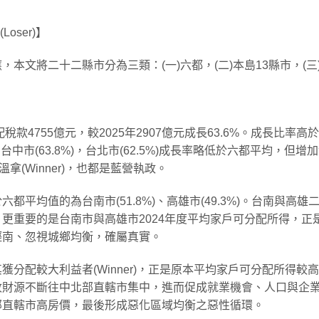
oser)】
本文將二十二縣市分為三類：(一)六都，(二)本島13縣市，(三
款4755億元，較2025年2907億元成長63.6%。成長比率高
)、台中市(63.8%)，台北市(62.5%)成長率略低於六都平均，但增
拿(Winner)，也都是藍營執政。
平均值的為台南市(51.8%)、高雄市(49.3%)。台南與高雄
更重要的是台南市與高雄市2024年度平均家戶可分配所得，正
輕南、忽視城鄉均衡，確屬真實。
分配較大利益者(Winner)，正是原本平均家戶可分配所得較
收財源不斷往中北部直轄市集中，進而促成就業機會、人口與企
部直轄市高房價，最後形成惡化區域均衡之惡性循環。