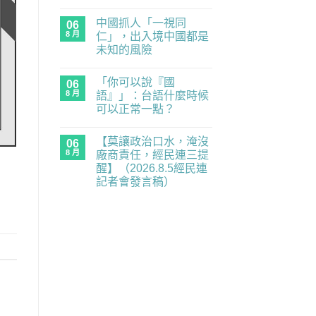
經
在
尚
民
〈民
無
連
中國抓人「一視同
主
06
留
示
練
言
8 月
仁」，出入境中國都是
警
習
重
未知的風險
題：
要
青
在
尚
業
年
〈中
無
務
世
「你可以說『國
國
06
留
全
代
抓
言
面
8 月
語』」：台語什麼時候
的
人
癱
民
可以正常一點？
「一
瘓
主
視
中】
在
補
尚
同
2026.8.6（四）
〈「你
課
無
仁」，
經
【莫讓政治口水，淹沒
可
06
潮
留
出
民
以
｜
言
8 月
廠商責任，經民連三提
入
連
說
《黑
境
記
醒】（2026.8.5經民連
『國
風
中
者
語』」：
箏》
記者會發言稿）
國
會
台
×《三
都
發
在
語
尚
月
是
言
〈【莫
什
無
的
未
稿〉
讓
麼
留
南
知
中
政
時
言
國
的
治
候
之
風
口
可
南》
險〉
水，
以
放
中
淹
正
映
沒
常
與
廠
一
映
商
點？〉
後
責
中
座
任，
談
經
／