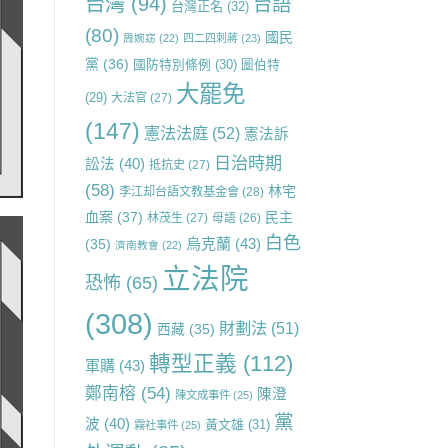
台灣
(94)
台語
台灣正名
(32)
(80)
國民
周婉窈
(22)
四二四刺蔣
(23)
黨
(36)
國防特別條例
(30)
圖伯特
大罷免
(29)
大法官
(27)
(147)
憲法法庭
(52)
憲法訴
日治時期
訟法
(40)
抵抗史
(27)
(58)
林宅
李江却台語文教基金會
(28)
血案
(37)
民主
林茂生
(27)
母語
(26)
白色
烏克蘭
(43)
(35)
濟南教會
(22)
立法院
恐怖
(65)
(308)
財劃法
(51)
西藏
(35)
轉型正義
(112)
軍購
(43)
鄭南榕
(54)
陳澄
陳文成事件
(25)
黨
波
(40)
黃文雄
(31)
霧社事件
(25)