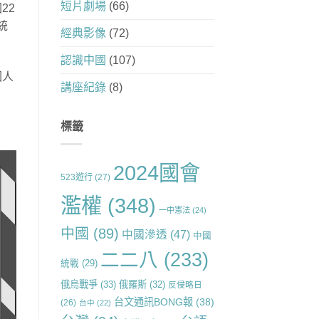
短片劇場
(66)
22
統
經典影像
(72)
認識中國
(107)
國人
講座紀錄
(8)
標籤
2024國會
523遊行
(27)
濫權
(348)
一中憲法
(24)
中國
(89)
中國滲透
(47)
中國
二二八
(233)
統戰
(29)
俄烏戰爭
(33)
俄羅斯
(32)
反侵略日
台文通訊BONG報
(38)
(26)
台中
(22)