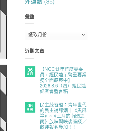
外運動
(85)
彙整
彙
整
近期文章
【NCC廿年首度零委
06
8 月
員，經民連示警重要業
務全面癱瘓中】
2026.8.6（四）經民連
記者會發言稿
在
尚
〈【NCC
無
民主練習題：青年世代
廿
06
留
年
言
8 月
的民主補課潮｜《黑風
首
箏》×《三月的南國之
度
零
南》放映與映後座談／
委
歡迎報名參加！！
員，