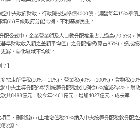
掏空中央政府財政，行政院被迫舉債4000億，瀕臨每年15%舉債
鄉鎮(市)三級政府分配比例，不利基層民生。
分配公式中，企業營業額及人口數分配權重占比過高(70.5%)，
基準財政收入額之差額平均值」之分配指標(原占85%)，造成統
會更窮，惡化區域不均衡。
利？】
所得稅(10%→11%)、營業稅(40%→100%)，貨物稅(10%
將中央主導分配的特別統籌分配稅款比例從6%縮減為4%。財
8488億元，較今年4461億元，增加4027億元，成長率
項目，刪除縣(市)土地增值稅20%納入中央統籌分配稅款分配之
增加財源。
？