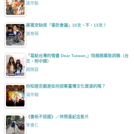
凌宗魁
蔣萬安缺席「毒防會議」10次，不，13次！
張育萌
「寫給台灣的情書 Dear Taiwan,」特展開幕致詞稿（台
文，附中譯）
周婉窈
你知道京戲是如何掠奪臺灣文化資源的嗎？
溫宗翰
《書枱不屈膝》／林榮基紀念影片
李惠仁