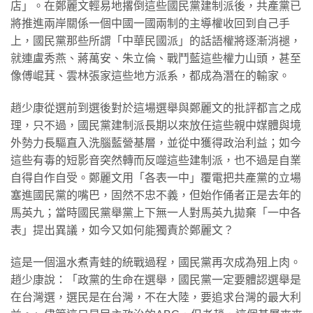
店」。在鄭麗文輕易地撂倒這些國民黨建制派後，共產黨已
將推進兩岸關係一個中國一國兩制的主導權收回到自己手
上，國民黨那些所謂「中華民國派」的話語權將逐漸消褪，
就連盧秀燕、蔣萬安、朱立倫、戰鬥藍這些權力山頭，甚至
像傅崐萁、雲林張家這些地方派系，都成為潛在的輸家。
趙少康從選前到選後對於這場選舉與鄭麗文的批評都言之成
理，只不過，國民黨建制派長期以來放任這些親中媒體與境
外勢力長驅直入洗腦藍營基層，並從中獲得政治利益；如今
這些有毒的短影音突然轉而反噬這些建制派，也不過是自業
自得自作自受。鄭麗文用「各表一中」覆電把共產黨的立場
塞進國民黨的嘴巴，固然不忠不義，但始作俑者正是去年的
馬英九；當時國民黨舉黨上下無一人對馬英九拋棄「一中各
表」提出異議，如今又如何能獨責於鄭麗文？
這是一個溫水煮青蛙的統戰過程，國民黨再次成為殂上肉。
趙少康說：「政黨的生命在選舉，國民黨一定要體認選舉是
在台灣選，選民是在台灣，不在大陸，要追求台灣的最大利