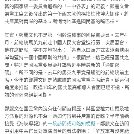
轄的國家統一委員會通過的「一中各表」的定義。鄭麗文當
選黨主席之後發出的第一份函文就偷樑換柱乾坤大挪移，將
共產黨對兩岸的基本立場悄悄地塞進國民黨的嘴巴裡。
其實，鄭麗文也不是第一個幹這種事的國民黨要員。去年4
月，前總統馬英九前赴中國人民大會堂進行第二次馬習會，
他在席間就一字不差地說出：「各自以口頭方式表述海峽兩
岸均堅持一個中國原則的共識」。很顯然，這已經是國共之
間，特別是國民黨要員要拜謁習近平時最新的「通關密
碼」。所不同的是，去年的馬英九畢竟是過氣的前總統前主
席，今年的鄭麗文則是熱騰騰的國民黨黨主席新貴。從這個
角度來推斷，睽違10年的國共最高領導人會面已經不遠，所
謂的習鄭會絕對可期。
鄭麗文在國民黨內沒有任何顯赫資歷，與藍營權力山頭及地
方派系的淵源也不深，她如何得到共產黨的青睞？半年前她
接受《海峽導報》的
一段訪問或可略知梗概。
鄭麗文在訪問
中引用中共官員對軍演圍台的看法指稱：「解放軍有沒有能