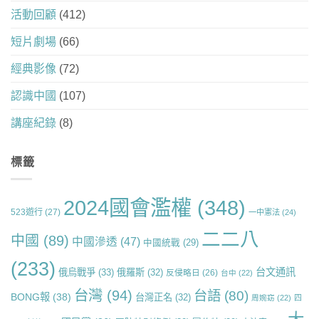
活動回顧
(412)
短片劇場
(66)
經典影像
(72)
認識中國
(107)
講座紀錄
(8)
標籤
2024國會濫權
(348)
523遊行
(27)
一中憲法
(24)
二二八
中國
(89)
中國滲透
(47)
中國統戰
(29)
(233)
台文通訊
俄烏戰爭
(33)
俄羅斯
(32)
反侵略日
(26)
台中
(22)
台灣
(94)
台語
(80)
BONG報
(38)
台灣正名
(32)
周婉窈
(22)
四