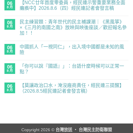
【NCC廿年首度零委員，經民連示警重要業務全面
06
8 月
癱瘓中】2026.8.6（四）經民連記者會發言稿
在
尚
〈【NCC
無
民主練習題：青年世代的民主補課潮｜《黑風箏》
廿
06
留
年
言
8 月
×《三月的南國之南》放映與映後座談／歡迎報名參
首
加！！
度
零
在
尚
委
〈民
無
員，
中國抓人「一視同仁」，出入境中國都是未知的風
主
06
留
經
練
言
8 月
險
民
習
連
題：
在
尚
示
青
〈中
無
警
「你可以說『國語』」：台語什麼時候可以正常一
年
國
06
留
重
世
抓
言
8 月
點？
要
代
人
業
的
「一
在
尚
務
民
視
〈「你
無
全
【莫讓政治口水，淹沒廠商責任，經民連三提醒】
主
同
可
06
留
面
補
仁」，
以
言
8 月
（2026.8.5經民連記者會發言稿）
癱
課
出
說
瘓
潮
入
『國
在
尚
中】
｜
境
語』」：
〈【莫
無
2026.8.6（四）
《黑
中
台
讓
留
經
風
國
語
政
言
民
箏》
都
什
治
連
×《三
是
麼
口
記
月
未
時
水，
者
的
知
候
淹
會
南
的
可
沒
Copyright 2026 ©
台灣放送 ‧ 台灣民主防衛聯盟
發
國
風
以
廠