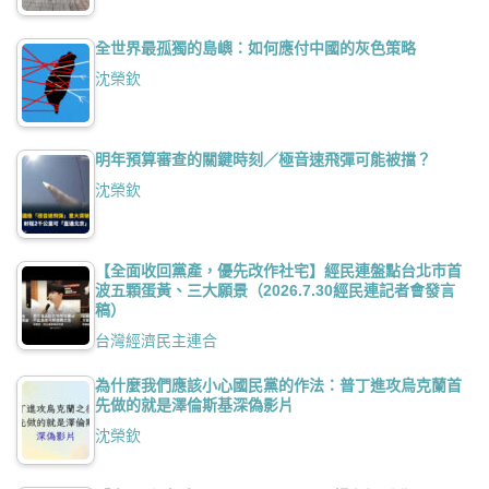
全世界最孤獨的島嶼：如何應付中國的灰色策略
沈榮欽
明年預算審查的關鍵時刻／極音速飛彈可能被擋？
沈榮欽
【全面收回黨產，優先改作社宅】經民連盤點台北市首
波五顆蛋黃、三大願景（2026.7.30經民連記者會發言
稿）
台灣經濟民主連合
為什麼我們應該小心國民黨的作法：普丁進攻烏克蘭首
先做的就是澤倫斯基深偽影片
沈榮欽