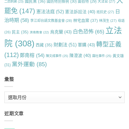
大
國民黨
(36)
國防特別條例
(30)
圖伯特
(29)
大法官
(27)
二四刺蔣
(23)
罷免
(147)
日
憲法法庭
(52)
憲法訴訟法
(40)
抵抗史
(27)
治時期
(58)
林宅血案
(37)
李江却台語文教基金會
(28)
林茂生
(27)
母語
立法
白色恐怖
(65)
烏克蘭
(43)
民主
(35)
(26)
濟南教會
(22)
院
(308)
轉型正義
財劃法
(51)
軍購
(43)
西藏
(35)
(112)
鄭南榕
(54)
陳澄波
(40)
黃文雄
陳文成事件
(25)
霧社事件
(25)
黨外運動
(85)
(31)
彙整
彙
整
近期文章