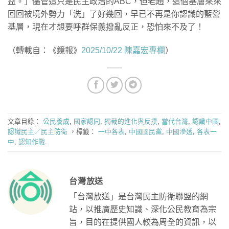
益。」儘管這只是民主政治的ABC，但老趙，這個基層來來
回回被境外勢力「洗」了好幾回，早已不再是你認識的藍營
基層，現在才想要呼群保義撥亂反正，恐怕來不及了！
（轉載自：《鏡報》
2025/10/22 陳嘉宏專欄
）
文章目錄：
公民養成
,
國家認同
,
獨裁的進化與反撲
,
當代台灣
,
認識中國
,
認識民主／民主防衛
，標籤：
一中各表
,
中國國民黨
,
中國滲透
,
各表一
中
,
認知作戰
.
台灣放送
「台灣放送」是台灣民主防衛聯盟的網
站，以推廣歷史知識、深化公民教育為宗
旨，目的在提供國人較為周全的資訊，以