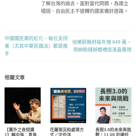
了解台灣的過去，面對當代問題，為建立
穩固、自由民主不退轉的國家備好道路。
中國國民黨的紅化，每位支持
徐榛蔚縣府每年燒 648 萬，
者（尤其中華民國派）都是推
用納稅錢辦婚禮送液晶電視
手
相關文章
【黨外之夜短講
花蓮現況和處理方
長照3.0的未來與挑
1】賴中強：青鳥
式／沈伯洋
戰｜11.09 好國好