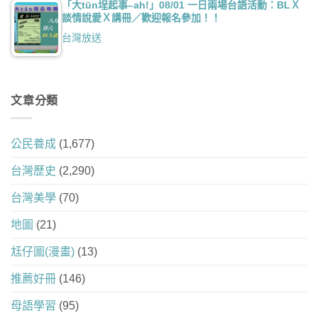
「大tūn埕起事–ah!」08/01 一日兩場台語活動：BLＸ
談情說愛Ｘ講冊／歡迎報名參加！！
台灣放送
文章分類
公民養成
(1,677)
台灣歷史
(2,290)
台灣美學
(70)
地圖
(21)
尪仔圖(漫畫)
(13)
推薦好冊
(146)
母語學習
(95)