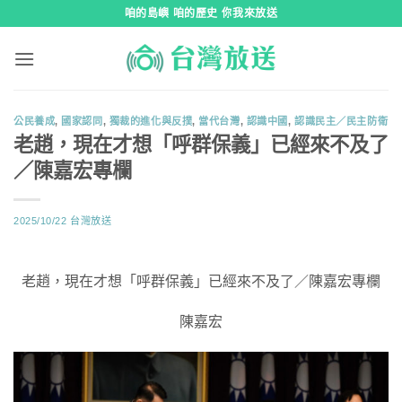
跳
咱的島嶼 咱的歷史 你我來放送
到
內
容
公民養成
,
國家認同
,
獨裁的進化與反撲
,
當代台灣
,
認識中國
,
認識民主／民主防衛
老趙，現在才想「呼群保義」已經來不及了
／陳嘉宏專欄
2025/10/22
台灣放送
老趙，現在才想「呼群保義」已經來不及了／陳嘉宏專欄
陳嘉宏