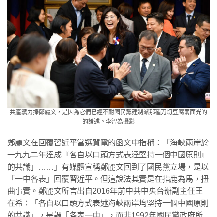
共產黨力捧鄭麗文，是因為它們已經不耐國民黨建制派那種刀切豆腐兩面光的
的論述。李智為攝影
鄭麗文在回覆習近平當選賀電的函文中指稱：「海峽兩岸於
一九九二年達成『各自以口頭方式表達堅持一個中國原則』
的共識」……」有媒體宣稱鄭麗文回到了國民黨立場，是以
「一中各表」回覆習近平。但這說法其實是在指鹿為馬，扭
曲事實。鄭麗文所言出自2016年前中共中央台辦副主任王
在希：「各自以口頭方式表述海峽兩岸均堅持一個中國原則
的共識」，是謂「各表一中」，而非1992年國民黨政府所