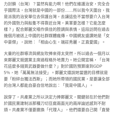
力封鎖（台灣）？當然有能力啊！他們在維護治安，完全合
乎國際法，台灣就是中國的一部份……所以我今天圍台，我
是派我的治安單位去保護台灣，去讓這些不當想要介入台灣
的外國勢力與船隻不得靠近台灣，美軍要怎樣？它能怎麼
樣？」配合鄭麗文唱作俱佳的腔調與表情，這段訪問在過去
幾個月被送上中國的社群媒體瘋傳，中國網友盛讚她是「女
中豪傑」，說她：「相由心生，端莊秀麗，正直愛國」。
大量的社群導流與網友吹捧來得太突然，所以過去一個月以
來鄭麗文競選黨主席過程格外地賣力。她公開宣稱，「台灣
花這麼多錢買武器要做什麼？」對於國防預算達到GDP
5％，她「萬萬無法接受」。鄭麗文還說她當選的目標就是
要「粉碎台獨法西斯」；而她所帶領的國民黨，是要讓全部
的台灣人都能自豪自信地說出：「我是中國人」。
說穿了，共產黨之所以決定力捧鄭麗文，關鍵就在於他們對
於國民黨建制派那種刀切豆腐兩面光的兩岸論述感到不耐
煩。共產黨不僅要撒換「代理人」，他們還要自己開「直營