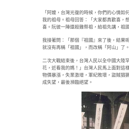
「阿嬤，台灣光復的時候，你們的心情如
我的祖母。祖母回答：「大家都真歡喜，
喜。阮彼一陣還殺雞祭祖，給祖先講，祖
我接著問：「那個『祖國』來了後，結果
就沒有再稱「祖國」，而改稱「阿山」了
二次大戰結束後，台灣人民以全中國大陸
花，近看我的媽！」台灣人民馬上面對這樣
物價暴漲，失業激增，軍紀敗壞，盜賊猖
成失望，最後瀕臨絕望。