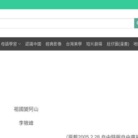
母語學習
認識中國
經典影像
台灣美學
短片劇場
尪仔圖(漫畫)
地
祖國變阿山
李筱峰
（原載2005.2.28.自由時報自由廣