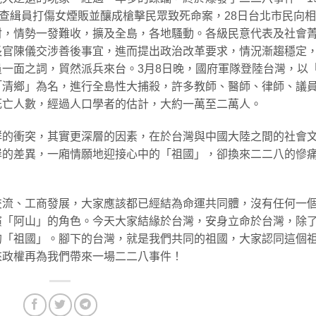
局查緝員打傷女煙販並釀成槍擊民眾致死命案，28日台北市民向
射，情勢一發難收，擴及全島，各地騷動。各級民意代表及社會
長官陳儀交涉善後事宜，進而提出政治改革要求，情況漸趨穩定
一面之詞，貿然派兵來台。3月8日晚，國府軍隊登陸台灣，以
「清鄉」為名，進行全島性大捕殺，許多教師、醫師、律師、議
死亡人數，經過人口學者的估計，大約一萬至二萬人。
群的衝突，其實更深層的因素，在於台灣與中國大陸之間的社會
岸的差異，一廂情願地迎接心中的「祖國」，卻換來二二八的慘
交流、工商發展，大家應該都已經結為命運共同體，沒有任何一
演「阿山」的角色。今天大家結緣於台灣，安身立命於台灣，除
的「祖國」。腳下的台灣，就是我們共同的祖國，大家認同這個
來政權再為我們帶來一場二二八事件！