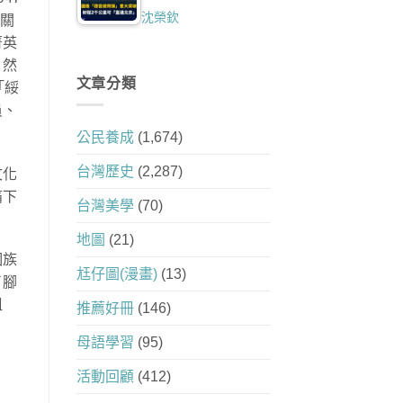
沈榮欽
相關
菁英
，然
文章分類
「綏
員、
公民養成
(1,674)
台灣歷史
(2,287)
文化
痛下
台灣美學
(70)
地圖
(21)
個族
尪仔圖(漫畫)
(13)
了腳
祖
推薦好冊
(146)
母語學習
(95)
活動回顧
(412)