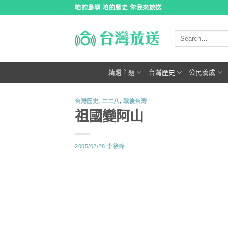
跳
咱的島嶼 咱的歷史 你我來放送
到
內
容
精選主題
台灣歷史
公民養成
台灣歷史
,
二二八
,
戰後台灣
祖國變阿山
2005/02/28
李筱峰