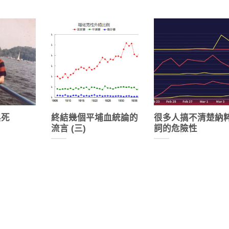
與死
終結幾個平埔血統論的
很多人搞不清楚納
流言 (三)
詞的危險性