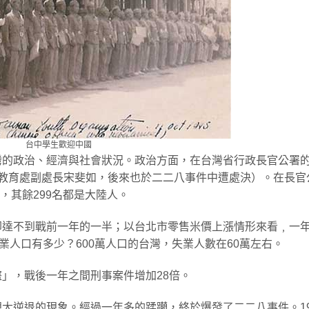
台中學生歡迎中國
的政治、經濟與社會狀況。政治方面，在台灣省行政長官公署的
是教育處副處長宋斐如，後來也於二二八事件中遭處決）。在長官
士，其餘299名都是大陸人。
卻達不到戰前一年的一半；以台北市零售米價上漲情形來看﹐一
業人口有多少？600萬人口的台灣，失業人數在60萬左右。
」，戰後一年之間刑事案件增加28倍。
大逆退的現象。經過一年多的蹂躪，終於爆發了二二八事件。19