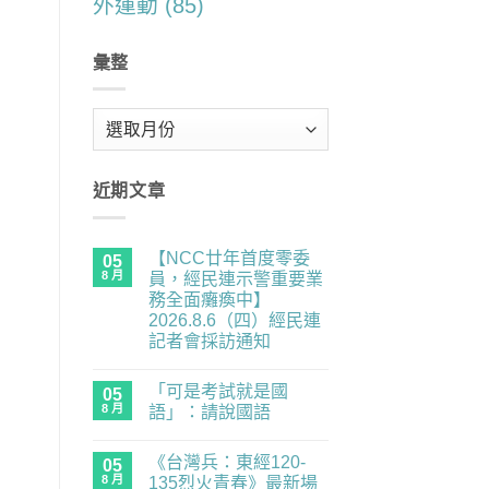
外運動
(85)
彙整
彙
整
近期文章
【NCC廿年首度零委
05
8 月
員，經民連示警重要業
務全面癱瘓中】
2026.8.6（四）經民連
記者會採訪通知
在
尚
〈【NCC
無
「可是考試就是國
廿
05
留
年
言
8 月
語」：請說國語
首
度
在
尚
零
〈「可
無
《台灣兵：東經120-
委
是
05
留
員，
考
言
8 月
135烈火青春》最新場