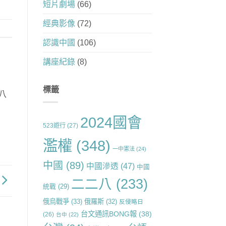
短片劇場
(66)
經典影像
(72)
認識中國
(106)
講座紀錄
(8)
標籤
八
2024國會
523遊行
(27)
濫權
(348)
一中憲法
(24)
中國
(89)
中國滲透
(47)
中國
二二八
(233)
統戰
(29)
俄烏戰爭
(33)
俄羅斯
(32)
反侵略日
台文通訊BONG報
(38)
(26)
台中
(22)