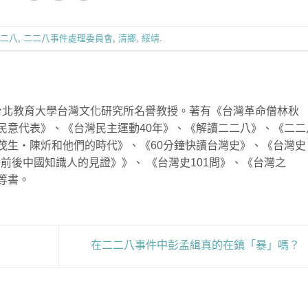
二八
,
二二八事件處理委員會
,
清鄉
,
綏靖
.
立台北教育大學台灣文化研究所名譽教授。著有《台灣革命僧林秋
民意代表》、《台灣民主運動40年》、《解讀二二八》、《二二
茂生‧陳炘和他們的時代》、《60分鐘快讀台灣史》、《台灣史
事件前後中國知識人的見證》》、 《台灣史101問》、《台灣之
等書。
在二二八事件中彭孟緝真的在鎮「暴」嗎？