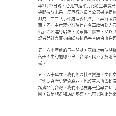
年2月27日晚，台北市延平北路發生專賣
機關抗議未果，反遭行政長官公署機槍掃
組成「二二八事件處理委員會」，與行政
而，國府主席蔣介石聽信在台軍政特務人員
靖」之名進行屠殺，民眾傷亡慘重，又以
記者等社會菁英紛紛被捕遇害。綜合事件
五、六十年前的這場悲劇，表面上看似族
落差產生的適應不良。台灣人民不了解兩
場。
五、六十年來，我們經過社會變遷、文化
群需要為歷史背負原罪，也沒有人再去扮
踏實地的台灣，我們不必要再去追尋夢幻
國，就是族群和諧的基礎，也可以防止外