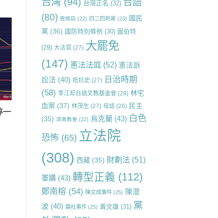
台灣
(94)
台語
台灣正名
(32)
(80)
國民
周婉窈
(22)
四二四刺蔣
(23)
黨
(36)
國防特別條例
(30)
圖伯特
大罷免
(29)
大法官
(27)
(147)
憲法法庭
(52)
憲法訴
日治時期
訟法
(40)
抵抗史
(27)
(58)
林宅
李江却台語文教基金會
(28)
血案
(37)
民主
林茂生
(27)
母語
(26)
粹一
白色
烏克蘭
(43)
(35)
濟南教會
(22)
立法院
恐怖
(65)
(308)
財劃法
(51)
西藏
(35)
轉型正義
(112)
軍購
(43)
鄭南榕
(54)
陳澄
陳文成事件
(25)
黨
波
(40)
黃文雄
(31)
霧社事件
(25)