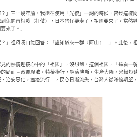
何？」三十幾年前，我還在使用「光復」一詞的時候，曾經這樣
想到免閣再相戰（打仗），日本狗仔要走了，祖國要來了，當然
國要來了。」
呢？」祖母嘆口氣回答：「誰知道來一群『阿山』…」。此後，
。
罕見的熱情迎接心中的「祖國」，沒想到，這個祖國，「遠看一
的局面 – 政風腐敗，特權橫行，經濟壟斷，生產大降，米糧短
獗，治安惡化，瘟疫流行…，民心日漸流失，台灣人從滿懷期望