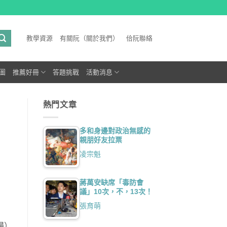
教學資源
有關阮（關於我們）
佮阮聯絡
圖
推薦好冊
答題挑戰
活動消息
熱門文章
多和身邊對政治無感的
親朋好友拉票
凌宗魁
蔣萬安缺席「毒防會
議」10次，不，13次！
張育萌
場）