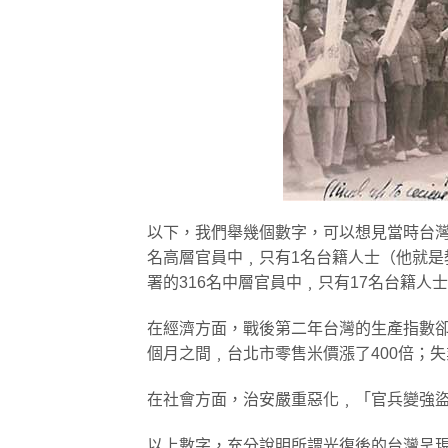
以下，我們舉幾個數字，可以想見當時台灣
名高層官員中﹐只有1名台籍人士（他就
署的316名中層官員中﹐只有17名台籍人
在經濟方面，戰後第二年台灣的生產指數
個月之間﹐台北市零售米價漲了400倍；失
在社會方面，治安嚴重惡化﹐「官兵變強盜
以上數字，充分說明所謂光復後的台灣呈現