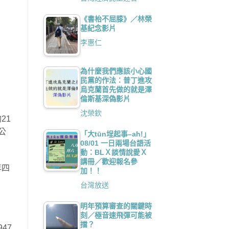
《書枱不屈膝》／林榮
基紀念影片
李惠仁
為什麼我們應該小心國
民黨的作法：普丁進攻
烏克蘭首先做的就是澤
倫斯基深偽影片
沈榮欽
21
公
「大tūn埕起事–ah!」
08/01 一日兩場台語活
動：BLＸ談情說愛Ｘ
講冊／歡迎報名參
年四
加！！
台灣放送
明年預算審查的關鍵時
刻／極音速飛彈可能被
擋？
47