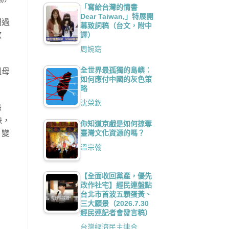
「寫給台灣的情書
Dear Taiwan,」特展開
問過
幕致詞稿（台文，附中
譯）
歡
周婉窈
全世界最孤獨的島嶼：
祖母
如何應付中國的灰色策
略
沈榮欽
躲
缺，
你知道京戲是如何掠奪
臺灣文化資源的嗎？
，變
溫宗翰
【全面收回黨產，優先
改作社宅】經民連盤點
台北市首波五顆蛋黃、
三大願景（2026.7.30
經民連記者會發言稿）
台灣經濟民主連合