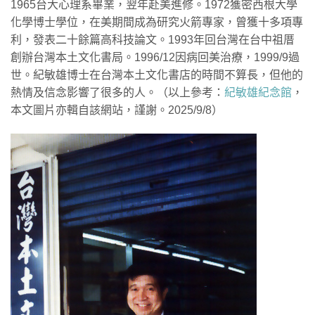
1965台大心理系畢業，翌年赴美進修。1972獲密西根大學
化學博士學位，在美期間成為研究火箭專家，曾獲十多項專
利，發表二十餘篇高科技論文。1993年回台灣在台中祖厝
創辦台灣本土文化書局。1996/12因病回美治療，1999/9過
世。紀敏雄博士在台灣本土文化書店的時間不算長，但他的
熱情及信念影響了很多的人。（以上參考：
紀敏雄紀念館
，
本文圖片亦輯自該網站，謹謝。2025/9/8）