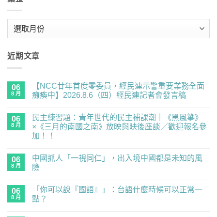
彙
整
近期文章
【NCC廿年首度零委員，經民連示警重要業務全面
06
8 月
癱瘓中】2026.8.6（四）經民連記者會發言稿
在
尚
〈【NCC
無
民主練習題：青年世代的民主補課潮｜《黑風箏》
廿
06
留
年
言
8 月
×《三月的南國之南》放映與映後座談／歡迎報名參
首
加！！
度
零
在
尚
委
〈民
無
員，
中國抓人「一視同仁」，出入境中國都是未知的風
主
06
留
經
練
言
8 月
險
民
習
連
題：
在
尚
示
青
〈中
無
警
「你可以說『國語』」：台語什麼時候可以正常一
年
國
06
留
重
世
抓
言
8 月
點？
要
代
人
業
的
「一
在
尚
務
民
視
〈「你
無