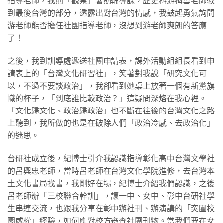
指導老師，我則「觀察」暑期輔導課，歷史科游梅雪老師教
到最後台灣的部分，透露出對台灣的情感，我鼓起勇氣詢問
游老師能否擔任社團指導老師，沒想到游老師爽朗的答應
了！
之後，我到訓導處遞送社團申請表，課外活動組組長看到申
請表上的「台灣文化研習社」，笑著對我說「研究文化可
以，不過不要談政治」，我卻看到她桌上放著一個有新黨旗
幟的杯子，「到底誰比較政治？」這疑問深烙在我心裡。
「文化歸文化、政治歸政治」也不斷在往後的台灣文化之路
上聽到，我所做的也是在破除人們「政治冷感、去政治化」
的迷思。
台研社成立後，紀博士引介我認識指導彰化高中台灣文學社
的呂興忠老師，當時呂老師在台灣文化學院進修，去台灣本
土文化書局找書，我剛好在場，紀博士介紹我們認識，之後
呂老師辦「三校聯合幹訓」，讓一中、女中、彰中台研社學
生串連交流，也跟我分享在彰中辦社刊、辦演講的「突圍校
園威權」經驗，如何應對校方審查社團刊物。當我們要在女