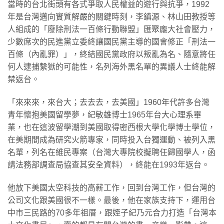
當時的台北街頭有各式爭取人民權益的遊行與抗爭，1992
年是台灣邁向實質解嚴的關鍵時刻，李鎮源、林山田教授等
人組成的「廢除刑法一百條行動聯盟」匯聚龐大社會壓力，
少數席次的民進黨立委終讓國民黨主導的國會修正「刑法一
百條（內亂罪）」，終結國民黨政府以叛亂為名、隨意將任
何人逮捕繫獄的可能性，名列海外黑名單的異議人士終能解
禁返台。
「來來來，來台大；去去去，去美國」1960年代許多台灣
青年懷抱美國留學夢，紀敏雄博士1965年台大心理系畢
業，也在這波留學潮到美國取得密西根大學化學博士學位，
在美期間成為研究火箭專家，同時投入台獨運動、被列入黑
名單，列名在維民專案（台灣大專院校擬聘任歸國學人，函
請法務部調查局協查其安全資料），終能在1993年返台。
他放下美國太空科技的高薪工作，回到台灣工作，但台灣的
公司文化跟美國很不一樣。最後，他在家族支持下，運用台
中市三民路的70多年祖厝，跟姪子紀乃元合力打造「台灣本