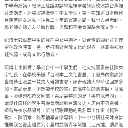
中舉辦演講，紀博士建議邀請學姐楊翠老師返校演講台灣婦
女運動史，那場演講衝擊了中女學生，第一次知道日本時代
台灣有婦女運動。往後二十年的實踐之路，我也與呂老師、
楊老師亦師亦友並肩作戰，與賴和基金會深耕台灣文學。
紀博士鼓勵高中生的我在中女中創社，對台灣的關心並非停
留在政治時事，進一步打開對台灣文化的眼界，逐漸拋卻猶
疑怯弱，成為文化行動者。
紀博士也影響了學弟台中一中學生們，他支持圖書館社陳奐
宇社長，在學校舉辦「台灣本土文化書展」；書局內邀請許
世楷博士及盧千慧夫人帶讀書會，陳奇硯讀大學時也回來參
加。書局更是「不想讀學校的書」的高中生的圖書館，葉高
華、廖建超都撰文回憶，書局最特別的是「書可以借閱」，
讓沒什麼錢的學生有機會閱讀到台灣文史。店內不只賣書，
還有許多水晶唱片，新台語歌運動的黑名單工作室《抓狂
歌》、陳明章、路寒袖等音樂專輯，中一中台研社長陳良智
推薦我在書店裡買到；農村武裝青年阿達（江育達）讀高職