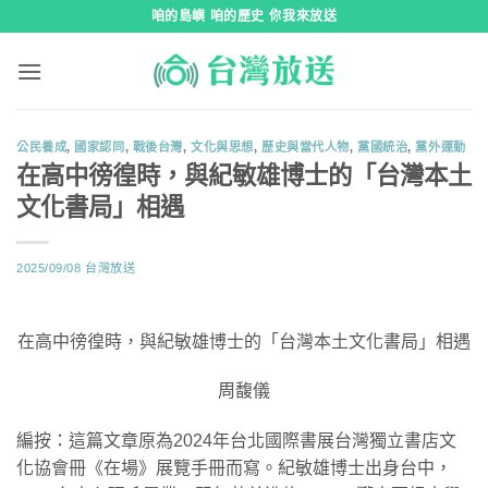
跳
咱的島嶼 咱的歷史 你我來放送
到
內
容
公民養成
,
國家認同
,
戰後台灣
,
文化與思想
,
歷史與當代人物
,
黨國統治
,
黨外運動
在高中徬徨時，與紀敏雄博士的「台灣本土
文化書局」相遇
2025/09/08
台灣放送
在高中徬徨時，與紀敏雄博士的「台灣本土文化書局」相遇
周馥儀
編按：這篇文章原為2024年台北國際書展台灣獨立書店文
化協會冊《在場》展覽手冊而寫。紀敏雄博士出身台中，