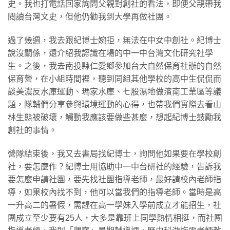
史。我也打電話回家詢問父親對創社的看法，即便父親帶我
閱讀台灣文史，但他仍勸我到大學再做社團。
過了幾週，我去跟紀博士婉拒，無法在中女中創社。紀博士
說沒關係，還介紹我認識在場的中一中台灣文化研究社學
生。之後，我去南投縣仁愛鄉參加台大自然保育社辦的自然
保育營，在小組時間裡，聽到同組其他學校的高中生侃侃而
談美濃反水庫運動、瑪家水庫、七股濕地做濱南工業區等議
題，隊輔們分享參與環境運動的心得，也帶我們實際去看山
林生態被破壞，觸動我應該要做些甚麼，想起紀博士鼓勵我
創社的事情。
營隊結束後，我又去書局找紀博士，詢問他如果要在學校創
社，要怎麼作？紀博士用協助中一中台研社的經驗，告訴我
要怎麼申請社團，要先找社團指導老師，最好請校內老師指
導，如果校內找不到，他可以當我們的指導老師。當時是高
一升高二的暑假，需趕在高一學妹入學前成立才能招生，社
團成立至少要有25人，大多是靠班上同學熱情相挺，而社團