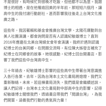
不是很好，有時候忙到很晚才吃飯，但他都不以為意。我跟
博士的相遇，是在他罹癌回美的半年前，那短短六個月，讓
高中生的我付諸行動創社，甚而影響我往後走上台灣文化推
廣之路。
這些年，我因著賴和基金會推廣台灣文學、太陽花運動到台
美人社團演講，都會詢問是否有人認識紀敏雄博士？直到
2016年應邀在北美台灣婦女會年會演講，我終於遇到認識
紀博士的台美同鄉，在問題交流時，有位陳大姊發言補充了
紀博士在同鄉會的故事，她很感動，紀博士回台開書店，影
響了我們這些中台灣高中生。
三十年過去，紀敏雄博士影響的這些高中生帶著台灣意識進
入各行各業。去年，因為台灣本土文化書局將熄燈，我們又
重新聯絡。未來，若這棟書局消失，我們還是會繼續述說，
讓人們記得，台灣本土文化書局對中部高中生的影響，記得
紀敏雄博士關懷我們，透過書店帶我們「閱讀台灣」，為我
們開窗，涵養我們行動的勇氣與力量！