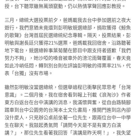
授，台下聽眾雖無萬頭竄動，仍以熱情掌聲回應彭教授。
三月，總統大選投票前夕，爸媽載我去台中參加選前之夜大
遊行，我們意猶未竟還到彭明敏競選總部，捐款獲得《鯨魚
的歌聲》台灣首屆民選總統紀念專輯。隔天，投票結果，彭
明敏與謝長廷只獲得21%選票，爸媽載我回宿舍，沿路聽著
地下電台，競選總幹事葉菊蘭在節目中跟支持者道歉「我們
努力不夠」，她沙啞的嗓音被車外的滂沱雨聲覆蓋，春天竟
如此冷峭低悶，轉到別台則在評論彭明敏的得票率21%，代
表「台獨」沒有市場。
雖然彭明敏沒當選總統，但選舉過程已衝擊民眾思考「台灣
意識」。二個月後，我在宿舍看到報上刊載《浪淘沙》作者
東方白返台在台中演講的消息，我滿懷興奮，從自由路騎腳
踏車到台中公園旁的台灣本土文化書局，推開門進到店內卻
沒什麼人，只見辦公桌前坐著一位先生，跟兩位台中一中學
生在聊天。我鼓起勇氣問「請問今天是不是有東方白演
講？」，那位先生看著我回答「演講是昨天啊！」，我失望