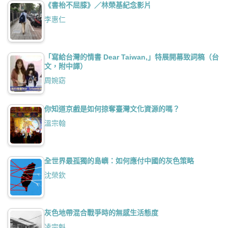
《書枱不屈膝》／林榮基紀念影片
李惠仁
「寫給台灣的情書 Dear Taiwan,」特展開幕致詞稿（台
文，附中譯）
周婉窈
你知道京戲是如何掠奪臺灣文化資源的嗎？
溫宗翰
全世界最孤獨的島嶼：如何應付中國的灰色策略
沈榮欽
灰色地帶混合戰爭時的無感生活態度
凌宗魁