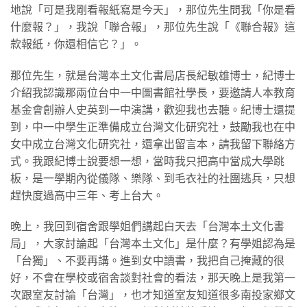
地說「可是我剛看報紙寫是今天」，那位先生問我「你是看
什麼報？」，我說「聯合報」，那位先生說「《聯合報》這
款報紙，你還相信它？」。
那位先生，就是台灣本土文化書局店長紀敏雄博士，紀博士
介紹我認識那兩位台中一中圖書館社學長，要邀請人本教育
基金會創辦人史英到一中演講，歡迎我也去聽。紀博士還提
到，中一中學生正準備成立台灣文化研究社，鼓勵我也在中
女中成立台灣文化研究社，還拿出留言本，請我留下聯絡方
式。我跟紀博士說要想一想，當時我只把高中當成大學跳
板，是一學期內從儀隊、樂隊、到毛衣社的社團逃兵，只想
趕快度過高中三年、考上台大。
晚上，我回到宿舍跟學姐們講起白天去「台灣本土文化書
局」，大家討論起「台灣本土文化」是什麼？有學姐認為是
「台獨」、不要再講。進到女中讀書，我把自己掩藏的很
好，不會在學校或宿舍談對社會的看法，那天晚上是我第一
次跟室友討論「台灣」，也才知道室友知道很多南投家鄉文