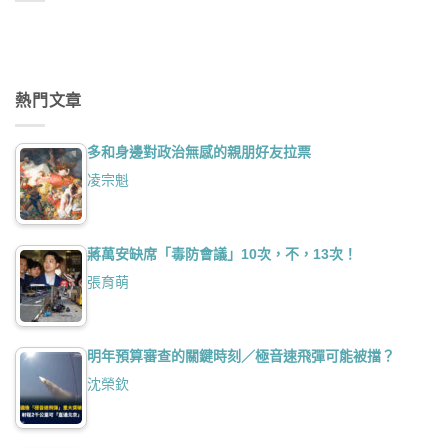
熱門文章
多和身邊對政治無感的親朋好友拉票
凌宗魁
蔣萬安缺席「毒防會議」10次，不，13次！
張育萌
明年預算審查的關鍵時刻／極音速飛彈可能被擋？
沈榮欽