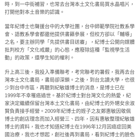
時，到一中街補習，也常去台灣本土文化書局買水晶唱片，
打開他對本土音樂的認識。
當年紀博士也聲援台中的大學社團，台中師範學院社教系學
會、語教系學會都邀他提供書籍參展，但校方卻以「輔導」
之名，要主辦同學「先提供書目送審」，紀博士公開向媒體
批判校方「文化戒嚴」的心態，應廢除這種「監視學生活
動」的政策，還學生知的權利。
升上高三後，我投入準備聯考，考完聯考的暑假，我再去台
灣本土文化書局，書局卻深鎖。之後，到台北讀大學，也很
少到台中市區，再聽到紀敏雄博士的消息，是博士已在
1999年不幸罹癌過世。基於紀博士對台灣文化的熱愛，紀
家決定繼續保留台灣本土文化書局，由紀博士的外甥女余淑
賢負責接手經營。2009年紀博士的姪子之友鄭惠敏因敬佩
博士的創店理念而加入經營三、四年，因有惠敏整理紀敏雄
博士的資料，我也才知道紀博士在1996年12月因癌症回美
國治療，我也才想起，創社後再到書局，看到紀博士的臉色