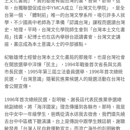
土文化書局」，賣的都是有關台灣的書、音樂、影帶。這
年，台獨聯盟促成台中YMCA成立「台灣文化學院」，是全
台第一個、「體制前」唯一的台灣文學系所，吸引許多人就
學，不少國高中老師為了準備「認識台灣」課程而選讀台灣
史、地理。平時，台灣文化學院師生會到「台灣本土文化書
局」找書，紀博士也在店內舉辦台語讀書會、台灣文史講
座，書店成為本土意識人士的中部據點。
紀敏雄博士經營台灣本土文化書局的那幾年，也是台灣社會
在開放選舉中淬煉「民主」，1994年戰後首次省長與北高
市長民選、1995年第三屆立法委員選舉、1996年首次總統
民選，「台灣意識」隨著民進黨候選人的競選活動在台灣社
會公開宣傳。
1996年首次總統民選，彭明敏、謝長廷代表民進黨參選總
統副總統，將「海洋國家」理念傳播到各縣市。那時，我是
台中女中一年級學生，爸媽從清水送我去宿舍，我們還先繞
去台中中區橋下聽演講，台上是傳說中跟學生魏廷朝、謝聰
敏發表「台灣人民自救運動宣言」而流亡海外的彭明敏教