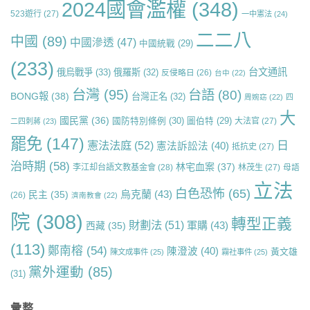
2024國會濫權
(348)
523遊行
(27)
一中憲法
(24)
二二八
中國
(89)
中國滲透
(47)
中國統戰
(29)
(233)
台文通訊
俄烏戰爭
(33)
俄羅斯
(32)
反侵略日
(26)
台中
(22)
台灣
(95)
台語
(80)
BONG報
(38)
台灣正名
(32)
周婉窈
(22)
四
大
國民黨
(36)
國防特別條例
(30)
圖伯特
(29)
大法官
(27)
二四刺蔣
(23)
罷免
(147)
日
憲法法庭
(52)
憲法訴訟法
(40)
抵抗史
(27)
治時期
(58)
林宅血案
(37)
李江却台語文教基金會
(28)
林茂生
(27)
母語
立法
白色恐怖
(65)
烏克蘭
(43)
民主
(35)
(26)
濟南教會
(22)
院
(308)
轉型正義
財劃法
(51)
軍購
(43)
西藏
(35)
(113)
鄭南榕
(54)
陳澄波
(40)
黃文雄
陳文成事件
(25)
霧社事件
(25)
黨外運動
(85)
(31)
彙整