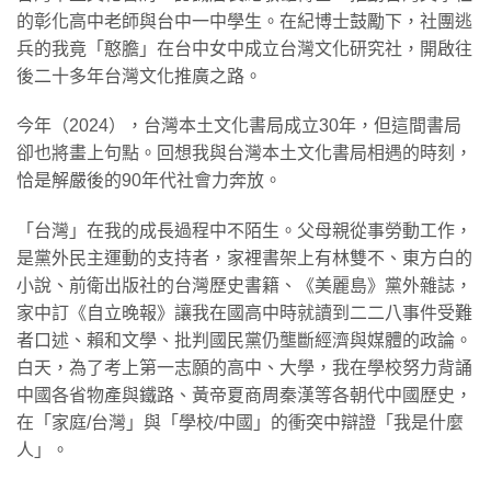
的彰化高中老師與台中一中學生。在紀博士鼓勵下，社團逃
兵的我竟「憨膽」在台中女中成立台灣文化研究社，開啟往
後二十多年台灣文化推廣之路。
今年（2024），台灣本土文化書局成立30年，但這間書局
卻也將畫上句點。回想我與台灣本土文化書局相遇的時刻，
恰是解嚴後的90年代社會力奔放。
「台灣」在我的成長過程中不陌生。父母親從事勞動工作，
是黨外民主運動的支持者，家裡書架上有林雙不、東方白的
小說、前衛出版社的台灣歷史書籍、《美麗島》黨外雜誌，
家中訂《自立晚報》讓我在國高中時就讀到二二八事件受難
者口述、賴和文學、批判國民黨仍壟斷經濟與媒體的政論。
白天，為了考上第一志願的高中、大學，我在學校努力背誦
中國各省物產與鐵路、黃帝夏商周秦漢等各朝代中國歷史，
在「家庭/台灣」與「學校/中國」的衝突中辯證「我是什麼
人」。