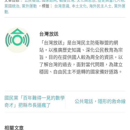
文章目錄：
公民養成
,
國家認同
,
戰後台灣
,
文化與思想
,
歷史與當代人物
,
黨國統治
,
黨外運動
，標籤：
台灣意識
,
本土文化
,
海外民主人士
,
黨外運
動
.
台灣放送
「台灣放送」是台灣民主防衛聯盟的網
站，以推廣歷史知識、深化公民教育為宗
旨，目的在提供國人較為周全的資訊，以
了解台灣的過去，面對當代問題，為建立
穩固、自由民主不退轉的國家備好道路。
國民黨「百年難得一見的數學
公共電話，隱形的救命線
奇才」把縣市長逼瘋了
相關文章