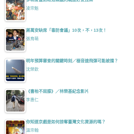
凌宗魁
蔣萬安缺席「毒防會議」10次，不，13次！
張育萌
明年預算審查的關鍵時刻／極音速飛彈可能被擋？
沈榮欽
《書枱不屈膝》／林榮基紀念影片
李惠仁
你知道京戲是如何掠奪臺灣文化資源的嗎？
溫宗翰