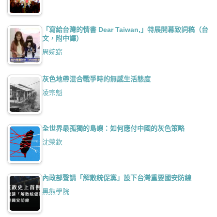
「寫給台灣的情書 Dear Taiwan,」特展開幕致詞稿（台
文，附中譯）
周婉窈
灰色地帶混合戰爭時的無感生活態度
凌宗魁
全世界最孤獨的島嶼：如何應付中國的灰色策略
沈榮欽
內政部聲請「解散統促黨」設下台灣重要國安防線
黑熊學院