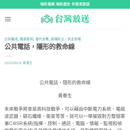
跳
咱的島嶼 咱的歷史 你我來放送
到
內
容
公民養成
,
國家認同
,
當代台灣
,
認識民主／民主防衛
公共電話，隱形的救命線
2025/09/09
黃春生
公共電話，隱形的救命線
黃春生
未來戰爭將會是高科技戰爭，可以藉由中斷電力系統、電磁
波武器、碳石纖維、衛星等等，就可以一舉摧毀對方整個軍
事C4ISR系統(指揮、控制、通訊、電腦、情報、監視和偵