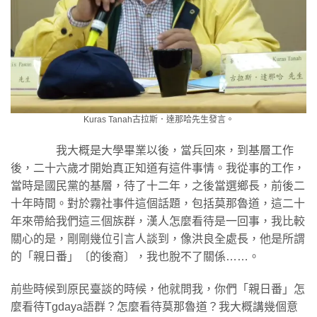
Kuras Tanah古拉斯．達那哈先生發言。
我大概是大學畢業以後，當兵回來，到基層工作
後，二十六歲才開始真正知道有這件事情。我從事的工作，
當時是國民黨的基層，待了十二年，之後當選鄉長，前後二
十年時間。對於霧社事件這個話題，包括莫那魯道，這二十
年來帶給我們這三個族群，漢人怎麼看待是一回事，我比較
關心的是，剛剛幾位引言人談到，像洪良全處長，他是所謂
的「親日番」〔的後裔〕，我也脫不了關係……。
前些時候到原民臺談的時候，他就問我，你們「親日番」怎
麼看待Tgdaya語群？怎麼看待莫那魯道？我大概講幾個意