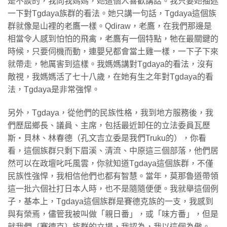
是不談的，我問我媽媽，她這個人喜歡講話。我只要她描述
一下對Tgdaya族群的看法。她只講一句話，Tgdaya這個族
群就像是山裡的老鷹一樣。Qdiraw，老鷹，在我們那邊是
相當令人感到怕怕的飛禽，老鷹有一個特點，牠在最關鍵的
時候，只要伺機而動，連嬰兒都會當土雞一樣，一下子下來
就帶走，牠厲害到這樣。我媽媽講對Tgdaya的看法，沒有
敵視，我媽媽活了七十八歲，在她有生之年對Tgdaya的看
法，Tgdaya是非常強悍。
另外，Tgdaya，從他們的民族性格，我到地方服務後，我
們歷屆鄉長、議員、主席，包括最近卸任的立法委員瓦歷
斯‧貝林、林春德（孔文吉立委是我們Truku的），你看
看，這個族群只剩下眉溪、清流、中原這三個部落，他們居
然可以在政壇叱吒風雲，你就知道Tgdaya這個族群，不僅
民族性強悍，我相信他們也都有智慧。當年，莫那魯道帶領
這一批六個社打日本人時，也不是隨隨便便。我就舉這個例
子，基本上，Tgdaya這個族群是賽德克族的一支，我感到
與有榮焉，儘管我被叫做「親日番」，或「味方番」，但是
就我們〔賽德克〕族群的立場，我認為，我以這個為傲。