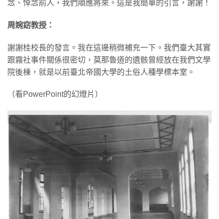
念、悼念前人，我們順應將來。這是我簡單的引言，謝謝！
周婉窈教授：
謝謝桂校長的發言。我在這邊稍微補充一下。我們臺大其實
跟霧社事件關係很密切，莫那魯道的遺骸曾經放在我們文學
院後棟，就是以前臺北帝國大學的土俗人種學標本室。
（看PowerPoint的幻燈片）