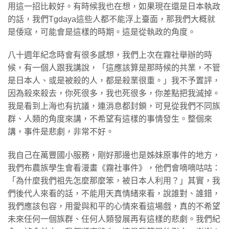
用這一招比較好。有時候我也在想，如果現在還是日本執政
的話，我們Tgdaya這些人都不能浮上臺面，那我們大概就
是倭寇，可能會是這樣的時期。這是從執政的角度。
八十週年紀念時會有很多感想，我們上次在霧社舉辦的時
候，有一個人跟我講說，「這應該算是那時候的共業，不管
是日本人、或是被殺的人，都是殺業很重。」我不予置評，
因為殺來殺去，你死很多，我也死很多，你差點把我滅掉。
我是看到上海也有抗議，連消息都封鎖，可見從我們不同族
群、人類的角度來講，不希望有這樣的事情發生。整個來
講，事件是悲劇，非常不好。
我自己在萬豐國小服務，剛好那邊也是姊妹原事件的地方，
我們布農族學生會看漫畫《霧社事件》，他們會嘀嘀咕咕：
「為什麼我們祖先怎麼那麼笨，被日本人利用？」其實，我
們後代人來看的話，不能用天真情緒來看，說誰對、誰錯，
我們應該包容，用愛與和平的心情來看這場戲，真的不希望
未來任何一個族群、任何人類發展再有這樣的悲劇。我們紀