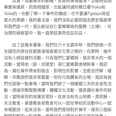
其實，我最基本的動機，就是把事情釐清，怎樣把這個
事實來還原，把真相還原，也能讓所謂的親日番Truku和
Toda的，也都了解一下事件的構成，也不要讓Tgdaya背這
麼大的黑鍋。我的看法是，我們沒有必要把過去歷史傷痕帶
到我們這一代。我比較站在仁愛鄉鄉政的服務〔立場〕，在
治理的過程當中，我一直把這東西念茲在茲。
出了這幾本書後，我們在六十五週年時，我們辦過一次
全國性的原住民聖歌演唱會跟文化祭之類的。在那時，幾乎
沒有人辦這樣的活動，只有我們仁愛鄉辦，是非常大的一個
活動。當時他（按，邱建堂）是仁愛鄉農會總幹事。我認
為，霧社事件帶來對過去、對現在的影響，怎麼去抒解、緩
解，宗教固然是非常重要，但在行政體系的立場，我認為我
們也該做一點事情。當時我們辦了一個連續三天的全省性活
動，透過宗教聖歌禮讚、種種文化活動，還原霧社事件的狀
況。當時收到的效果非常好，從來沒有在山地鄉，真耶穌、
天主教會、基督教長老教會可以一起在學校的活動中心一起
來唱聖詩，從來沒有。當時我們覺得對於撫平、達到三個族