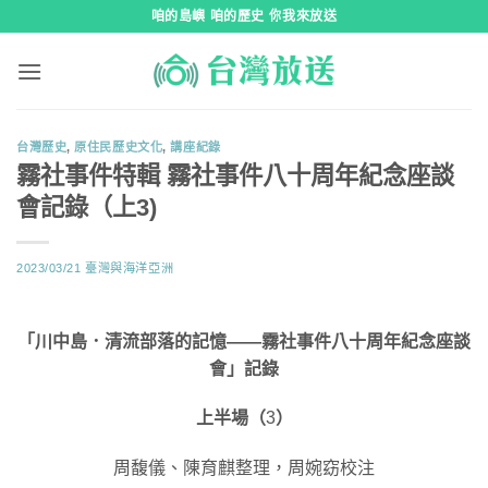
跳
咱的島嶼 咱的歷史 你我來放送
到
內
容
台灣歷史
,
原住民歷史文化
,
講座紀錄
霧社事件特輯 霧社事件八十周年紀念座談
會記錄（上3)
2023/03/21
臺灣與海洋亞洲
「川中島．清流部落的記憶——霧社事件八十周年紀念座談
會」記錄
上半場（
3
）
周馥儀、陳育麒整理，周婉窈校注