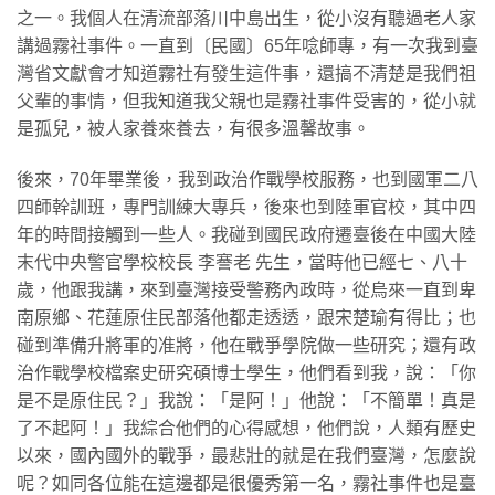
之一。我個人在清流部落川中島出生，從小沒有聽過老人家
講過霧社事件。一直到〔民國〕65年唸師專，有一次我到臺
灣省文獻會才知道霧社有發生這件事，還搞不清楚是我們祖
父輩的事情，但我知道我父親也是霧社事件受害的，從小就
是孤兒，被人家養來養去，有很多溫馨故事。
後來，70年畢業後，我到政治作戰學校服務，也到國軍二八
四師幹訓班，專門訓練大專兵，後來也到陸軍官校，其中四
年的時間接觸到一些人。我碰到國民政府遷臺後在中國大陸
末代中央警官學校校長 李謇老 先生，當時他已經七、八十
歲，他跟我講，來到臺灣接受警務內政時，從烏來一直到卑
南原鄉、花蓮原住民部落他都走透透，跟宋楚瑜有得比；也
碰到準備升將軍的准將，他在戰爭學院做一些研究；還有政
治作戰學校檔案史研究碩博士學生，他們看到我，說：「你
是不是原住民？」我說：「是阿！」他說：「不簡單！真是
了不起阿！」我綜合他們的心得感想，他們說，人類有歷史
以來，國內國外的戰爭，最悲壯的就是在我們臺灣，怎麼說
呢？如同各位能在這邊都是很優秀第一名，霧社事件也是臺