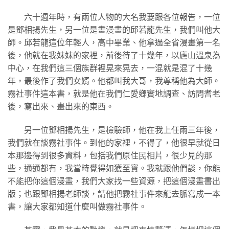
六十週年時，有兩位人物的大名我要跟各位報告，一位
是鄧相揚先生，另一位是畫漫畫的邱若龍先生，我們叫他大
師。邱若龍這位年輕人，高中畢業、他拿過全省漫畫第一名
後，他就在我妹妹的家裡，前後待了十幾年，以廬山溫泉為
中心，在我們這三個族群裡晃來晃去，一混就是混了十幾
年，最後作了我們女婿。他都叫我大哥，我尊稱他為大師。
霧社事件這本書，就是他在我們仁愛鄉實地調查、訪問耆老
後，寫出來、畫出來的東西。
另一位鄧相揚先生，是檢驗師，他在我上任兩三年後，
我們就在談霧社事件。到他的家裡，不得了，他很早就從日
本那邊得到很多資料，包括我們原住民相片，很少見的那
些，通通都有，我當時覺得如獲至寶。我就跟他們談，你能
不能把你這個漫畫，我們大家找一些資源，把這個漫畫書出
版；也跟鄧相揚老師談，請他把霧社事件來龍去脈寫成一本
書，讓大家都知道什麼叫做霧社事件。