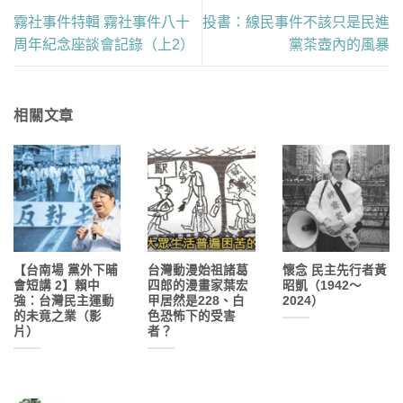
霧社事件特輯 霧社事件八十
投書：線民事件不該只是民進
周年紀念座談會記錄（上2）
黨茶壺內的風暴
相關文章
【台南場 黨外下晡
台灣動漫始祖諸葛
懷念 民主先行者黃
會短講 2】賴中
四郎的漫畫家葉宏
昭凱（1942〜
強：台灣民主運動
甲居然是228、白
2024）
的未竟之業（影
色恐怖下的受害
片）
者？