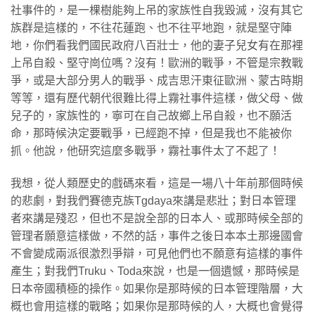
社事件的，是一棵樹能夠上吊的家族性自我毀滅，沒有其它
族群是這樣的，不往花蓮跑、也不往平地跑，就是堅守陣
地，你們看我們國民政府八百壯士，他的妻子兒女有在那裡
上吊自殺、堅守崗位嗎？沒有！歐洲的戰爭，不管是宗教戰
爭，或是大部分男人的戰爭、成吉思汗東征歐洲、蒙古時期
等等，還有歷代朝代很難比得上霧社事件這樣，做父母、做
兒子的，家族性的，寧可在自己故鄉上吊自殺，也不願活
命，那時候決定要戰爭，已經跑不掉，但是我也不能被你
抓。他說，他研究這麼多戰爭，霧社事件太了不起了！
我想，從人類歷史的戲碼來看，這是一場八十年前那個時候
的悲劇，對我們賽德克族Tgdaya來講是悲壯；對日本管理
者來講是殘忍，但也不是說全部的日本人、或那時候全部的
管理者願意這樣做，不然的話，事件之後日本本土那邊國會
不會變成兩派很激烈爭辯，可見他們也不願意有這樣的事件
產生；對我們Truku、Toda來說，也是一個遺憾，那時候是
日本帝國積極的操作。如果你是那時候的日本管理階層，大
概也會用這樣的戰略；如果你是那時候的人，大概也會覺得