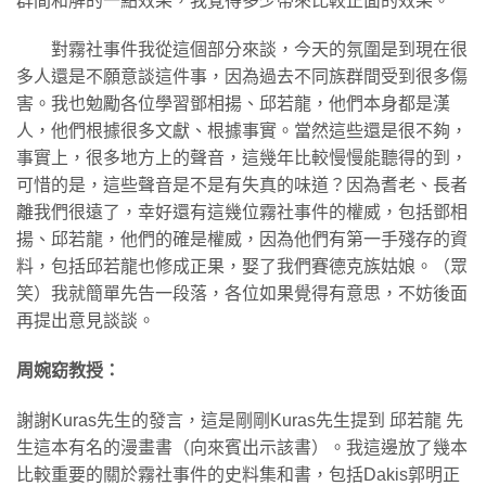
群間和解的一點效果，我覺得多少帶來比較正面的效果。
對霧社事件我從這個部分來談，今天的氛圍是到現在很
多人還是不願意談這件事，因為過去不同族群間受到很多傷
害。我也勉勵各位學習鄧相揚、邱若龍，他們本身都是漢
人，他們根據很多文獻、根據事實。當然這些還是很不夠，
事實上，很多地方上的聲音，這幾年比較慢慢能聽得的到，
可惜的是，這些聲音是不是有失真的味道？因為耆老、長者
離我們很遠了，幸好還有這幾位霧社事件的權威，包括鄧相
揚、邱若龍，他們的確是權威，因為他們有第一手殘存的資
料，包括邱若龍也修成正果，娶了我們賽德克族姑娘。（眾
笑）我就簡單先告一段落，各位如果覺得有意思，不妨後面
再提出意見談談。
周婉窈教授：
謝謝Kuras先生的發言，這是剛剛Kuras先生提到 邱若龍 先
生這本有名的漫畫書（向來賓出示該書）。我這邊放了幾本
比較重要的關於霧社事件的史料集和書，包括Dakis郭明正