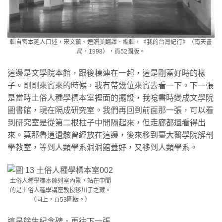
輯自宮本延人口述，宋文薰、連照美翻譯．編輯，《我的台灣紀行》（南天書
局，1998），頁52圖版。
這邊是文學院本館，跟後棟連在一起，這是剛蓋好時的樣
子。剛剛來賓來的時候，我有帶幾位來賓去看一下。下一張
是當時土俗人種學標本室裡面的擺設，我唸書時變成文學院
圖書館，現在隔成研究室。我們再回到前面那一張，可以看
到研究室是從第二根柱子中間隔起來，但走廊都還看得出
來。莫那魯道遺骸曾經放在這邊，後來移到臺大醫學院解剖
學教室，等到人類學系洞洞館蓋好，又移到人類學系。
土俗人種學標本陳列室內景，站在中間
的是土俗人種學講座教授移川子之藏。
（同上，頁53圖版。）
這是餘生紀念碑，再往下一張……