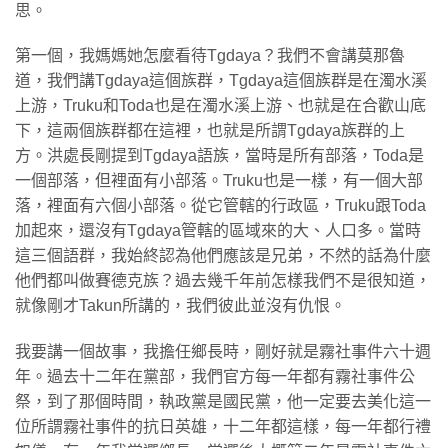
思。
第一個，我媽媽她怎麼看待Tgdaya？我們不會講莫那魯
道，我們講Tgdaya這個族群，Tgdaya這個族群是在濁水溪
上游，Truku和Toda也是在濁水溪上游、也就是在合歡山底
下，這兩個族群都在這裡，也就是所謂Tgdaya族群的上
方。洪處長剛提到Tgdaya語族，當時是所有部落，Toda是
一個部落，但裡面有小部落。Truku也是一樣，有一個大部
落，裡面有六個小部落。從它管轄的行政區，Truku跟Toda
加起來，還沒有Tgdaya管轄的區域來的大、人口多。當時
這三個語群，我始終認為他們應該是兄弟，不然的話為什麼
他們都叫做賽德克族？過去幾千年前怎樣我們不是很知道，
就像剛才Takun所講的，我們彼此並沒有仇恨。
我要講一個故事，我擔任鄉長時，剛好就是霧社事件六十週
年。過去十二年在黨部，我們官方每一年都有霧社事件公
祭，到了那個時間，執政黨是國民黨，他一定要去美化這一
位所謂霧社事件的抗日英雄，十二年都這樣，每一年都行禮