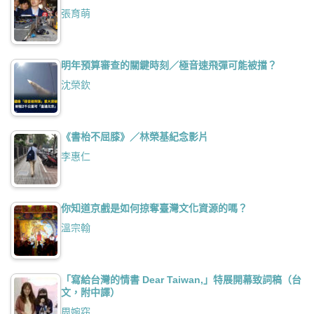
張育萌
明年預算審查的關鍵時刻／極音速飛彈可能被擋？
沈榮欽
《書枱不屈膝》／林榮基紀念影片
李惠仁
你知道京戲是如何掠奪臺灣文化資源的嗎？
溫宗翰
「寫給台灣的情書 Dear Taiwan,」特展開幕致詞稿（台
文，附中譯）
周婉窈