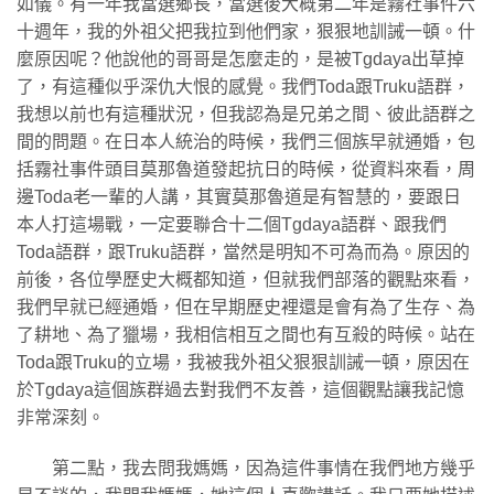
如儀。有一年我當選鄉長，當選後大概第二年是霧社事件六
十週年，我的外祖父把我拉到他們家，狠狠地訓誡一頓。什
麼原因呢？他說他的哥哥是怎麼走的，是被Tgdaya出草掉
了，有這種似乎深仇大恨的感覺。我們Toda跟Truku語群，
我想以前也有這種狀況，但我認為是兄弟之間、彼此語群之
間的問題。在日本人統治的時候，我們三個族早就通婚，包
括霧社事件頭目莫那魯道發起抗日的時候，從資料來看，周
邊Toda老一輩的人講，其實莫那魯道是有智慧的，要跟日
本人打這場戰，一定要聯合十二個Tgdaya語群、跟我們
Toda語群，跟Truku語群，當然是明知不可為而為。原因的
前後，各位學歷史大概都知道，但就我們部落的觀點來看，
我們早就已經通婚，但在早期歷史裡還是會有為了生存、為
了耕地、為了獵場，我相信相互之間也有互殺的時候。站在
Toda跟Truku的立場，我被我外祖父狠狠訓誡一頓，原因在
於Tgdaya這個族群過去對我們不友善，這個觀點讓我記憶
非常深刻。
第二點，我去問我媽媽，因為這件事情在我們地方幾乎