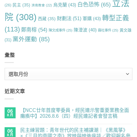
立法
白色恐怖
(65)
烏克蘭
(43)
民主
(35)
(26)
濟南教會
(22)
院
(308)
轉型正義
財劃法
(51)
軍購
(43)
西藏
(35)
(113)
鄭南榕
(54)
陳澄波
(40)
黃文雄
陳文成事件
(25)
霧社事件
(25)
黨外運動
(85)
(31)
彙整
彙
整
近期文章
【NCC廿年首度零委員，經民連示警重要業務全面
06
8 月
癱瘓中】2026.8.6（四）經民連記者會發言稿
在
尚
〈【NCC
無
民主練習題：青年世代的民主補課潮｜《黑風箏》
廿
06
留
年
言
8 月
×《三月的南國之南》放映與映後座談／歡迎報名參