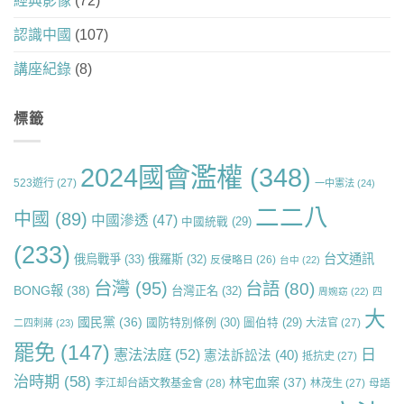
經典影像
(72)
認識中國
(107)
講座紀錄
(8)
標籤
2024國會濫權
(348)
523遊行
(27)
一中憲法
(24)
二二八
中國
(89)
中國滲透
(47)
中國統戰
(29)
(233)
台文通訊
俄烏戰爭
(33)
俄羅斯
(32)
反侵略日
(26)
台中
(22)
台灣
(95)
台語
(80)
BONG報
(38)
台灣正名
(32)
周婉窈
(22)
四
大
國民黨
(36)
國防特別條例
(30)
圖伯特
(29)
大法官
(27)
二四刺蔣
(23)
罷免
(147)
日
憲法法庭
(52)
憲法訴訟法
(40)
抵抗史
(27)
治時期
(58)
林宅血案
(37)
李江却台語文教基金會
(28)
林茂生
(27)
母語