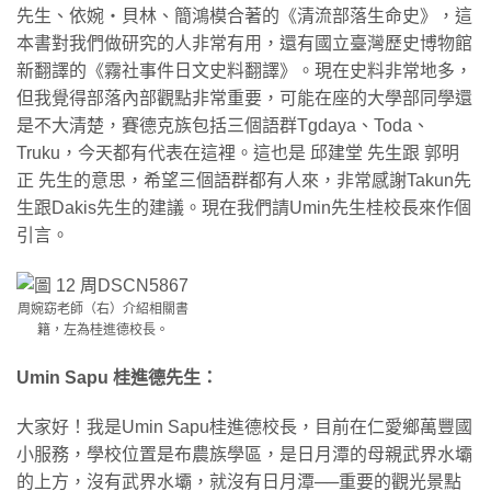
先生、依婉‧貝林、簡鴻模合著的《清流部落生命史》，這
本書對我們做研究的人非常有用，還有國立臺灣歷史博物館
新翻譯的《霧社事件日文史料翻譯》。現在史料非常地多，
但我覺得部落內部觀點非常重要，可能在座的大學部同學還
是不大清楚，賽德克族包括三個語群Tgdaya、Toda、
Truku，今天都有代表在這裡。這也是 邱建堂 先生跟 郭明
正 先生的意思，希望三個語群都有人來，非常感謝Takun先
生跟Dakis先生的建議。現在我們請Umin先生桂校長來作個
引言。
周婉窈老師（右）介紹相關書
籍，左為桂進德校長。
Umin Sapu 桂進德先生：
大家好！我是Umin Sapu桂進德校長，目前在仁愛鄉萬豐國
小服務，學校位置是布農族學區，是日月潭的母親武界水壩
的上方，沒有武界水壩，就沒有日月潭──重要的觀光景點