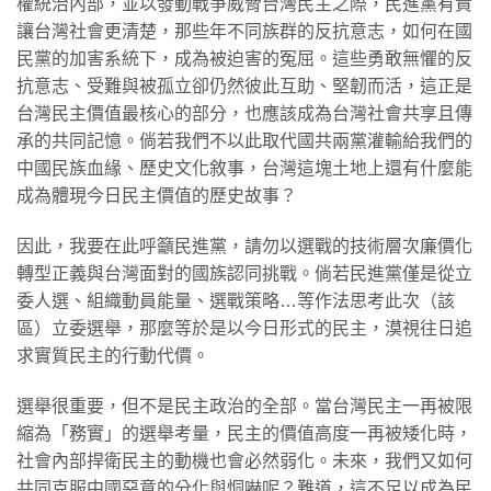
權統治內部，並以發動戰爭威脅台灣民主之際，民進黨有責
讓台灣社會更清楚，那些年不同族群的反抗意志，如何在國
民黨的加害系統下，成為被迫害的冤屈。這些勇敢無懼的反
抗意志、受難與被孤立卻仍然彼此互助、堅韌而活，這正是
台灣民主價值最核心的部分，也應該成為台灣社會共享且傳
承的共同記憶。倘若我們不以此取代國共兩黨灌輸給我們的
中國民族血緣、歷史文化敘事，台灣這塊土地上還有什麼能
成為體現今日民主價值的歷史故事？
因此，我要在此呼籲民進黨，請勿以選戰的技術層次廉價化
轉型正義與台灣面對的國族認同挑戰。倘若民進黨僅是從立
委人選、組織動員能量、選戰策略…等作法思考此次（該
區）立委選舉，那麼等於是以今日形式的民主，漠視往日追
求實質民主的行動代價。
選舉很重要，但不是民主政治的全部。當台灣民主一再被限
縮為「務實」的選舉考量，民主的價值高度一再被矮化時，
社會內部捍衛民主的動機也會必然弱化。未來，我們又如何
共同克服中國惡意的分化與恫嚇呢？難道，這不足以成為民