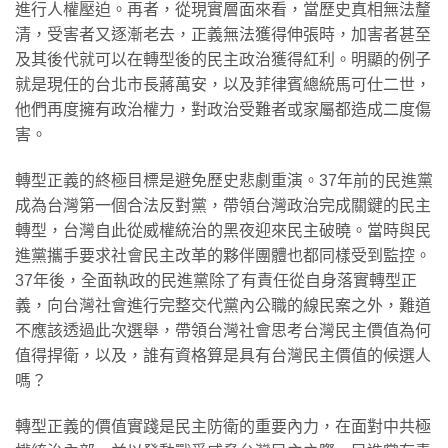
進行人權壓迫。再者，從現實層面來看，當歷史真相無法釐
清，受害者又逐漸老去，正義無法獲得伸張時，加害者甚至
及其後代就可以在轉型後的民主政治獲得紅利。明顯的例子
就是現任的台北市長蔣萬安，以及菲律賓總統馬可仕二世，
他們再度擁有政治權力，對政治受難者或家屬都造成二度傷
害。
轉型正義的終極目標是避免歷史悲劇重演。37年前的民進黨
成為台灣第一個合法反對黨，帶領台灣政治完成關鍵的民主
轉型，台灣自此從威權統治的黑夜迎來民主破曉。當時與民
進黨攜手要求社會民主改革的夥伴團體也都同樣受到監控。
37年後，全面執政的民進黨除了有責任從自身落實轉型正
義，向台灣社會進行完整交代黨內公職的線民案之外，難道
不應該透過此次選舉，帶領台灣社會思考台灣民主價值為何
值得捍衛，以及，誰有資格算是具有台灣民主價值的候選人
嗎？
轉型正義的價值實踐是民主防衛的重要內力，在面對中共極