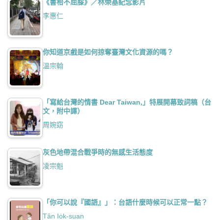
《書枱不屈膝》／林榮基紀念影片
李惠仁
你知道京戲是如何掠奪臺灣文化資源的嗎？
溫宗翰
「寫給台灣的情書 Dear Taiwan,」特展開幕致詞稿（台
文，附中譯）
周婉窈
灰色地帶混合戰爭時的無感生活態度
凌宗魁
「你可以說『國語』」：台語什麼時候可以正常一點？
Tân Io̍k-suan