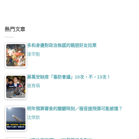
熱門文章
多和身邊對政治無感的親朋好友拉票
凌宗魁
蔣萬安缺席「毒防會議」10次，不，13次！
張育萌
明年預算審查的關鍵時刻／極音速飛彈可能被擋？
沈榮欽