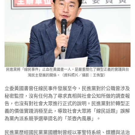
民進黨將「線民事件」止血在黃國書一人，是嚴重簡化了轉型正義的實踐與台
灣民主發展的關係。（資料照片／攝影：王侑聖）
立委黃國書曾任線民事件發展至今，民進黨對於公職曾涉及
秘密監控，沒有任何為了尋求真相與社會公知所做的調查報
告，也沒有對社會大眾進行正式的說明。民進黨對於轉型正
義的價值實踐消極至此，導致社會大眾將「線民話題」誤解
為黨內派系競爭選舉提名的「茶壺內風暴」。
民進黨歷經國民黨黨國體制曾經以軍警特系統、媒體與法治