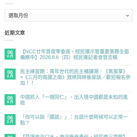
彙
整
近期文章
【NCC廿年首度零委員，經民連示警重要業務全面
06
8 月
癱瘓中】2026.8.6（四）經民連記者會發言稿
在
尚
〈【NCC
無
民主練習題：青年世代的民主補課潮｜《黑風箏》
廿
06
留
年
言
8 月
×《三月的南國之南》放映與映後座談／歡迎報名參
首
加！！
度
零
在
尚
委
〈民
無
員，
中國抓人「一視同仁」，出入境中國都是未知的風
主
06
留
經
練
言
8 月
險
民
習
連
題：
在
尚
示
青
〈中
無
警
「你可以說『國語』」：台語什麼時候可以正常一
年
國
06
留
重
世
抓
言
8 月
點？
要
代
人
業
的
「一
在
尚
務
民
視
〈「你
無
全
【莫讓政治口水，淹沒廠商責任，經民連三提醒】
主
同
可