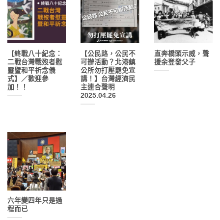
【終戰八十紀念：
【公民路，公民不
直奔橋頭示威，聲
二戰台灣戰歿者慰
可辦活動？北港鎮
援余登發父子
靈暨和平祈念儀
公所勿打壓罷免宣
式】／歡迎參
講！】台灣經濟民
加！！
主連合聲明
2025.04.26
六年變四年只是過
程而已