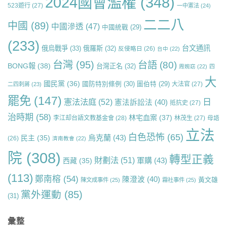
2024國會濫權
(348)
523遊行
(27)
一中憲法
(24)
二二八
中國
(89)
中國滲透
(47)
中國統戰
(29)
(233)
台文通訊
俄烏戰爭
(33)
俄羅斯
(32)
反侵略日
(26)
台中
(22)
台灣
(95)
台語
(80)
BONG報
(38)
台灣正名
(32)
周婉窈
(22)
四
大
國民黨
(36)
國防特別條例
(30)
圖伯特
(29)
大法官
(27)
二四刺蔣
(23)
罷免
(147)
日
憲法法庭
(52)
憲法訴訟法
(40)
抵抗史
(27)
治時期
(58)
林宅血案
(37)
李江却台語文教基金會
(28)
林茂生
(27)
母語
立法
白色恐怖
(65)
烏克蘭
(43)
民主
(35)
(26)
濟南教會
(22)
院
(308)
轉型正義
財劃法
(51)
軍購
(43)
西藏
(35)
(113)
鄭南榕
(54)
陳澄波
(40)
黃文雄
陳文成事件
(25)
霧社事件
(25)
黨外運動
(85)
(31)
彙整