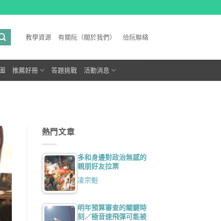
教學資源
有關阮（關於我們）
佮阮聯絡
圖
推薦好冊
答題挑戰
活動消息
熱門文章
多和身邊對政治無感的
親朋好友拉票
凌宗魁
明年預算審查的關鍵時
刻／極音速飛彈可能被