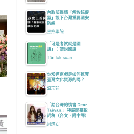
內政部聲請「解散統促
黨」設下台灣重要國安
防線
黑熊學院
「可是考試就是國
語」：請說國語
Tân Io̍k-suan
你知道京戲是如何掠奪
臺灣文化資源的嗎？
！
溫宗翰
「給台灣的情書 Dear
Taiwan,」特展開幕致
詞稿（台文，附中譯）
周婉窈