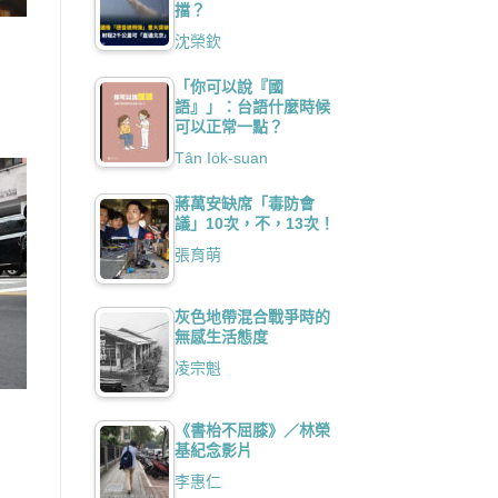
擋？
沈榮欽
「你可以說『國
語』」：台語什麼時候
可以正常一點？
Tân Io̍k-suan
蔣萬安缺席「毒防會
議」10次，不，13次！
張育萌
灰色地帶混合戰爭時的
無感生活態度
凌宗魁
《書枱不屈膝》／林榮
基紀念影片
李惠仁