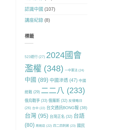
認識中國
(107)
講座紀錄
(8)
標籤
2024國會
523遊行
(27)
濫權
(348)
一中憲法
(24)
中國
(89)
中國滲透
(47)
中國
二二八
(233)
統戰
(29)
俄烏戰爭
(33)
俄羅斯
(32)
反侵略日
台文通訊BONG報
(38)
(26)
台中
(22)
台灣
(95)
台語
台灣正名
(32)
(80)
國民
周婉窈
(22)
四二四刺蔣
(23)