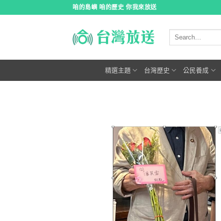
跳
咱的島嶼 咱的歷史 你我來放送
到
內
容
精選主題
台灣歷史
公民養成