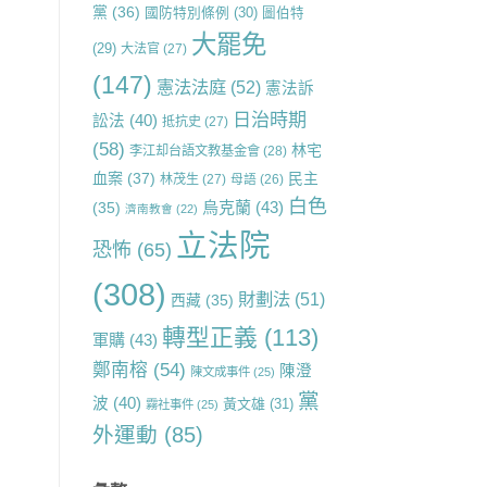
黨
(36)
國防特別條例
(30)
圖伯特
大罷免
(29)
大法官
(27)
(147)
憲法法庭
(52)
憲法訴
日治時期
訟法
(40)
抵抗史
(27)
(58)
林宅
李江却台語文教基金會
(28)
血案
(37)
民主
林茂生
(27)
母語
(26)
白色
烏克蘭
(43)
(35)
濟南教會
(22)
立法院
恐怖
(65)
(308)
財劃法
(51)
西藏
(35)
轉型正義
(113)
軍購
(43)
鄭南榕
(54)
陳澄
陳文成事件
(25)
黨
波
(40)
黃文雄
(31)
霧社事件
(25)
外運動
(85)