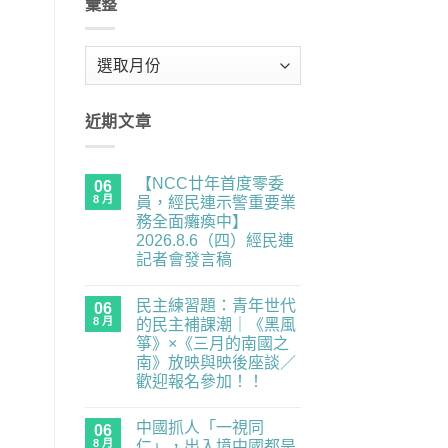
彙整
彙
整
近期文章
【NCC廿年首度零委
06
8 月
員，經民連示警重要業
務全面癱瘓中】
2026.8.6（四）經民連
記者會發言稿
在
尚
〈【NCC
無
民主練習題：青年世代
廿
06
留
年
言
8 月
的民主補課潮｜《黑風
首
箏》×《三月的南國之
度
零
南》放映與映後座談／
委
歡迎報名參加！！
員，
經
在
尚
民
〈民
無
連
中國抓人「一視同
主
06
留
示
練
言
8 月
仁」，出入境中國都是
警