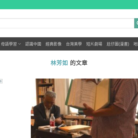
母語學習
認識中國
經典影像
台灣美學
短片劇場
尪仔圖(漫畫)
地
林芳如
的文章