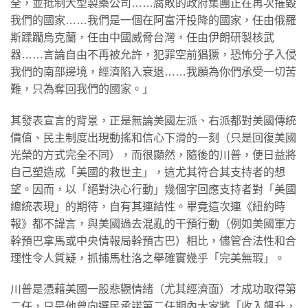
全，並抵制大型製藥公司……腐敗的政府集團正在再次摧毀
我們的國家……我們是一個在阿富汗投降的國家，任由俄羅
斯蹂躪烏克蘭，任由中國威脅台灣，任由伊朗研製核武
器……言論自由不再被允許，犯罪空前猖獗，恐怖分子入侵
我們的南部邊境，經濟陷入衰退……我願為你們承受一切苦
難，只為奪回我們的國家。」
其發表宣言的背景，正是無論美國左派、右派都對美國傳統
價值、民主制度出現動搖和信心下滑的一刻（只是回復美國
光榮的方式完全不同），而很顯然，隨後的川普，便日益將
自己塑造成「美國的救世主」，這尤其符合其支持者的想
望。因而，以「絕對決心行動」幾個字回應支持者對「美國
總統表現」的期待，自有其連結性。畢竟這次連《紐約時
報》都不諱言，與美國過去混亂的干預行動（例如美國軍方
幹預巴拿馬或中央情報局幹預古巴）相比，儘管合法性和合
理性令人質疑，抓捕馬杜洛之舉確實幾乎「完美無瑕」。
川普是憑藉美國一股悲觀情緒（尤其經濟面）才成功取得第
二任，只是他曾向選民承諾第二任期內大家將「收入飆升，