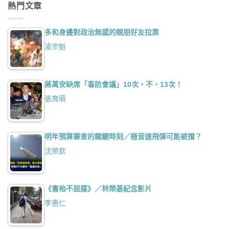
熱門文章
多和身邊對政治無感的親朋好友拉票
凌宗魁
蔣萬安缺席「毒防會議」10次，不，13次！
張育萌
明年預算審查的關鍵時刻／極音速飛彈可能被擋？
沈榮欽
《書枱不屈膝》／林榮基紀念影片
李惠仁