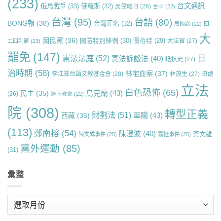
(233)
台文通訊
俄烏戰爭
(33)
俄羅斯
(32)
反侵略日
(26)
台中
(22)
台灣
(95)
台語
(80)
BONG報
(38)
台灣正名
(32)
周婉窈
(22)
四
大
國民黨
(36)
國防特別條例
(30)
圖伯特
(29)
大法官
(27)
二四刺蔣
(23)
罷免
(147)
日
憲法法庭
(52)
憲法訴訟法
(40)
抵抗史
(27)
治時期
(58)
林宅血案
(37)
李江却台語文教基金會
(28)
林茂生
(27)
母語
立法
白色恐怖
(65)
烏克蘭
(43)
民主
(35)
(26)
濟南教會
(22)
院
(308)
轉型正義
財劃法
(51)
軍購
(43)
西藏
(35)
(113)
鄭南榕
(54)
陳澄波
(40)
黃文雄
陳文成事件
(25)
霧社事件
(25)
黨外運動
(85)
(31)
彙整
彙
整