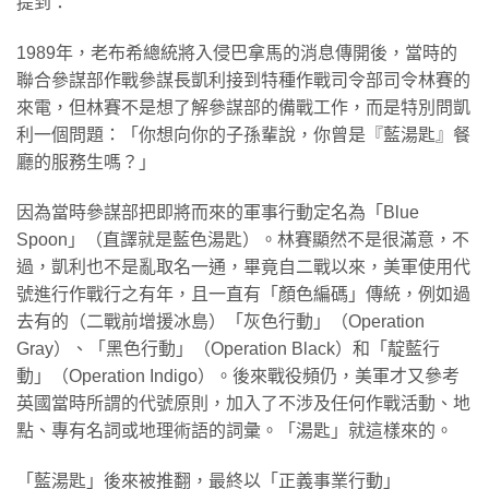
提到：
1989年，老布希總統將入侵巴拿馬的消息傳開後，當時的
聯合參謀部作戰參謀長凱利接到特種作戰司令部司令林賽的
來電，但林賽不是想了解參謀部的備戰工作，而是特別問凱
利一個問題：「你想向你的子孫輩說，你曾是『藍湯匙』餐
廳的服務生嗎？」
因為當時參謀部把即將而來的軍事行動定名為「Blue
Spoon」（直譯就是藍色湯匙）。林賽顯然不是很滿意，不
過，凱利也不是亂取名一通，畢竟自二戰以來，美軍使用代
號進行作戰行之有年，且一直有「顏色編碼」傳統，例如過
去有的（二戰前增援冰島）「灰色行動」（Operation
Gray）、「黑色行動」（Operation Black）和「靛藍行
動」（Operation Indigo）。後來戰役頻仍，美軍才又參考
英國當時所謂的代號原則，加入了不涉及任何作戰活動、地
點、專有名詞或地理術語的詞彙。「湯匙」就這樣來的。
「藍湯匙」後來被推翻，最終以「正義事業行動」