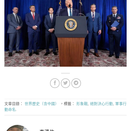
文章目錄：
世界歷史（含中國）
，標籤：
形象戰
,
絕對決心行動
,
軍事行
動命名
.