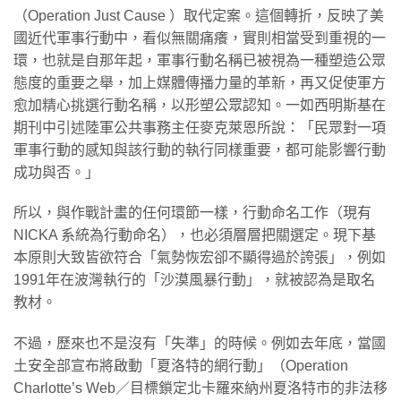
（Operation Just Cause ）取代定案。這個轉折，反映了美
國近代軍事行動中，看似無關痛癢，實則相當受到重視的一
環，也就是自那年起，軍事行動名稱已被視為一種塑造公眾
態度的重要之舉，加上媒體傳播力量的革新，再又促使軍方
愈加精心挑選行動名稱，以形塑公眾認知。一如西明斯基在
期刊中引述陸軍公共事務主任麥克萊恩所說：「民眾對一項
軍事行動的感知與該行動的執行同樣重要，都可能影響行動
成功與否。」
所以，與作戰計畫的任何環節一樣，行動命名工作（現有
NICKA 系統為行動命名），也必須層層把關選定。現下基
本原則大致皆欲符合「氣勢恢宏卻不顯得過於誇張」，例如
1991年在波灣執行的「沙漠風暴行動」，就被認為是取名
教材。
不過，歷來也不是沒有「失準」的時候。例如去年底，當國
土安全部宣布將啟動「夏洛特的網行動」（Operation
Charlotte’s Web／目標鎖定北卡羅來納州夏洛特市的非法移