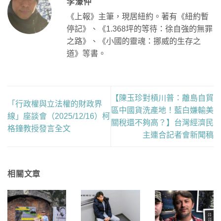
李濠仲
《上報》主筆，現居紐約。著有《紐約暫
停記》、《1.368坪的等待：徐自強的無罪
之路》、《小國的靈魂：挪威的生存之
道》等書。
【陳玉珍對槓川普：離島自貿
「行政權與立法權的財政界
區中國貨洗產地！藍白嫌輸美
線」座談會（2025/12/16）柯
關稅還不夠高？】台灣經濟民
格鐘教授發言全文
主連合記者會新聞稿
相關文章