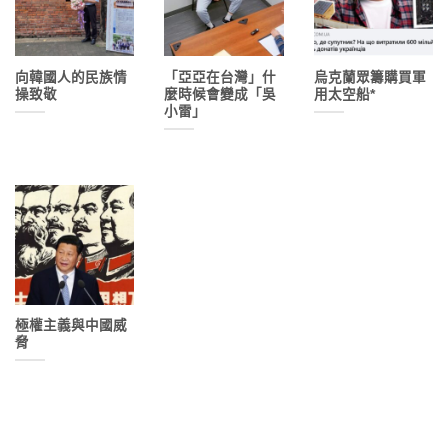
向韓國人的民族情
「亞亞在台灣」什
烏克蘭眾籌購買軍
操致敬
麼時候會變成「吳
用太空船*
小雷」
極權主義與中國威
脅