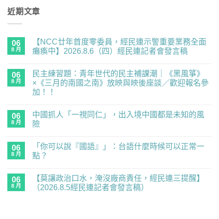
近期文章
【NCC廿年首度零委員，經民連示警重要業務全面
06
8 月
癱瘓中】2026.8.6（四）經民連記者會發言稿
在
尚
〈【NCC
無
民主練習題：青年世代的民主補課潮｜《黑風箏》
廿
06
留
年
言
8 月
×《三月的南國之南》放映與映後座談／歡迎報名參
首
加！！
度
零
在
尚
委
〈民
無
員，
中國抓人「一視同仁」，出入境中國都是未知的風
主
06
留
經
練
言
8 月
險
民
習
連
題：
在
尚
示
青
〈中
無
警
「你可以說『國語』」：台語什麼時候可以正常一
年
國
06
留
重
世
抓
言
8 月
點？
要
代
人
業
的
「一
在
尚
務
民
視
〈「你
無
全
【莫讓政治口水，淹沒廠商責任，經民連三提醒】
主
同
可
06
留
面
補
仁」，
以
言
8 月
（2026.8.5經民連記者會發言稿）
癱
課
出
說
瘓
潮
入
『國
在
尚
中】
｜
境
語』」：
〈【莫
無
2026.8.6（四）
《黑
中
台
讓
留
經
風
國
語
政
言