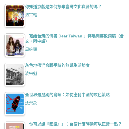
你知道京戲是如何掠奪臺灣文化資源的嗎？
溫宗翰
「寫給台灣的情書 Dear Taiwan,」特展開幕致詞稿（台
文，附中譯）
周婉窈
灰色地帶混合戰爭時的無感生活態度
凌宗魁
全世界最孤獨的島嶼：如何應付中國的灰色策略
沈榮欽
「你可以說『國語』」：台語什麼時候可以正常一點？