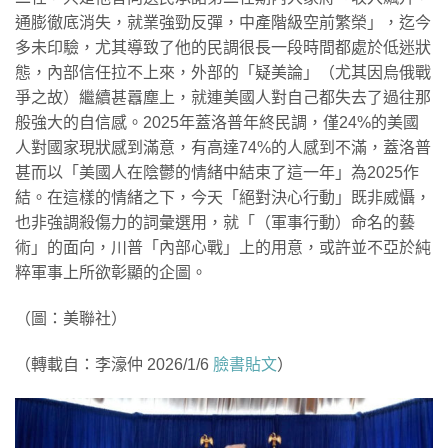
通膨徹底消失，就業強勁反彈，中產階級空前繁榮」，迄今
多未印驗，尤其導致了他的民調很長一段時間都處於低迷狀
態，內部信任拉不上來，外部的「疑美論」（尤其因烏俄戰
爭之故）繼續甚囂塵上，就連美國人對自己都失去了過往那
般強大的自信感。2025年蓋洛普年終民調，僅24%的美國
人對國家現狀感到滿意，有高達74%的人感到不滿，蓋洛普
甚而以「美國人在陰鬱的情緒中結束了這一年」為2025作
結。在這樣的情緒之下，今天「絕對決心行動」既非威懾，
也非強調殺傷力的詞彙選用，就「（軍事行動）命名的藝
術」的面向，川普「內部心戰」上的用意，或許並不亞於純
粹軍事上所欲彰顯的企圖。
（圖：美聯社）
（轉載自：李濠仲 2026/1/6
臉書貼文
）