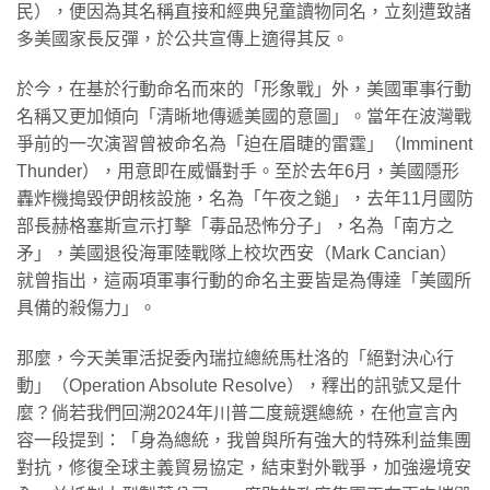
民），便因為其名稱直接和經典兒童讀物同名，立刻遭致諸
多美國家長反彈，於公共宣傳上適得其反。
於今，在基於行動命名而來的「形象戰」外，美國軍事行動
名稱又更加傾向「清晰地傳遞美國的意圖」。當年在波灣戰
爭前的一次演習曾被命名為「迫在眉睫的雷霆」（Imminent
Thunder），用意即在威懾對手。至於去年6月，美國隱形
轟炸機搗毀伊朗核設施，名為「午夜之鎚」，去年11月國防
部長赫格塞斯宣示打擊「毒品恐怖分子」，名為「南方之
矛」，美國退役海軍陸戰隊上校坎西安（Mark Cancian）
就曾指出，這兩項軍事行動的命名主要皆是為傳達「美國所
具備的殺傷力」。
那麼，今天美軍活捉委內瑞拉總統馬杜洛的「絕對決心行
動」（Operation Absolute Resolve），釋出的訊號又是什
麼？倘若我們回溯2024年川普二度競選總統，在他宣言內
容一段提到：「身為總統，我曾與所有強大的特殊利益集團
對抗，修復全球主義貿易協定，結束對外戰爭，加強邊境安