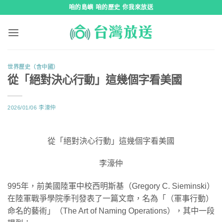
跳
咱的島嶼 咱的歷史 你我來放送
到
內
容
世界歷史（含中國）
從「絕對決心行動」這幾個字看美國
2026/01/06
李濠仲
從「絕對決心行動」這幾個字看美國
李濠仲
995年，前美國陸軍中校西明斯基（Gregory C. Sieminski）
在陸軍戰爭學院季刊發表了一篇文章，名為「（軍事行動）
命名的藝術」（The Art of Naming Operations），其中一段