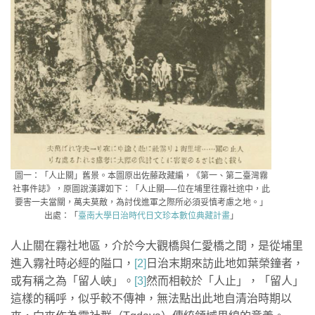
圖一：「人止關」舊景。本圖原出佐藤政藏編，《第一、第二臺灣霧
社事件誌》，原圖說漢譯如下：「人止關──位在埔里往霧社途中，此
要害一夫當關，萬夫莫敵，為討伐進軍之際所必須妥慎考慮之地。」
出處：「
臺南大學日治時代日文珍本數位典藏計畫
」
人止關在霧社地區，介於今大觀橋與仁愛橋之間，是從埔里
進入霧社時必經的隘口，
[2]
日治末期來訪此地如葉榮鐘者，
或有稱之為「留人峽」。
[3]
然而相較於「人止」，「留人」
這樣的稱呼，似乎較不傳神，無法點出此地自清治時期以