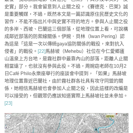
史實」部分。我會留意到人止關之役，《賽德克．巴萊》誠
是重要觸媒，不過，既然本文是一篇認識原住民歷史文化的
習作，不能不指出片中與史實不符的地方。參與人止關之役
的多岸、西坡、巴蘭這三個部落，從地理位置上看，可說構
成鄰近部落的防禦線關係。伊婉．貝林（Iwan Pering）認
為這是「這是一次以傳統gaya協防關係的戰役，來對抗入
侵者」的戰役。
[22]
馬赫坡（Mehebu）社位在今仁愛鄉廬
山溫泉上方台地，是霧社群中最靠內山的部落，距離人止關
相當遠了，也就沒有參與此役。不過，周婉窈老師在10月2
日Café Philo永樂座舉行的座談會中提到，「如果」馬赫坡
地理位置靠近巴蘭社，由於霧社群各社具有攻守同盟的關
係，她相信馬赫坡也會參加人止關之役，因此這樣的改編是
可以接受的，但觀眾仍應該知道實際上馬赫坡社並未參加。
[23]