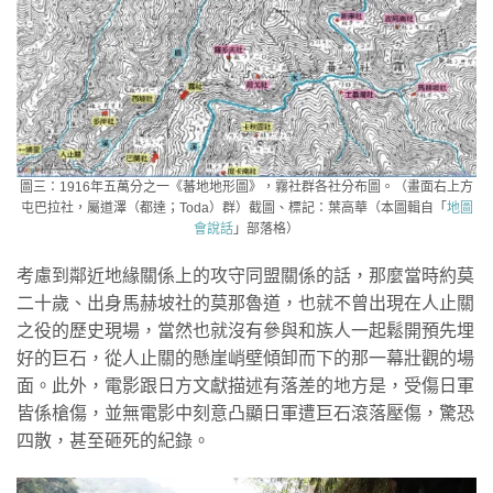
圖三：1916年五萬分之一《蕃地地形圖》，霧社群各社分布圖。（畫面右上方
屯巴拉社，屬道澤（都達；Toda）群）截圖、標記：葉高華（本圖輯自「
地圖
會說話
」部落格）
考慮到鄰近地緣關係上的攻守同盟關係的話，那麼當時約莫
二十歲、出身馬赫坡社的莫那魯道，也就不曾出現在人止關
之役的歷史現場，當然也就沒有參與和族人一起鬆開預先埋
好的巨石，從人止關的懸崖峭壁傾卸而下的那一幕壯觀的場
面。此外，電影跟日方文獻描述有落差的地方是，受傷日軍
皆係槍傷，並無電影中刻意凸顯日軍遭巨石滾落壓傷，驚恐
四散，甚至砸死的紀錄。