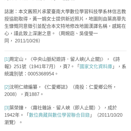
誌謝：本文舊照片承蒙臺南大學數位學習科技學系林信志教
授協助取得，黃一娟女士提供新近照片，地圖則由葉高華先
生慷慨同意徵引並配合本文特地修改地圖漢譯名稱，感銘在
心，謹此致上深謝之意。（周婉窈、吳俊瑩一
同， 2011/10/26）
[1]
周定山，〈中央山脈紀遊詩．留人峽(人止關)〉，《詩
報》251號（1941年7月），頁7。「
國家文化資料庫
」，系
統識別號：0005368954。
[2]
沈明仁總編纂，《仁愛鄉誌》（南投：仁愛鄉公所，
2008），頁1887。
[3]
葉榮鐘，〈霧社雜詠．留人峽（即人止關）〉，成於
1942年。「
數位典藏與數位學習聯合目錄
」（2011/10/20
瀏覽）。