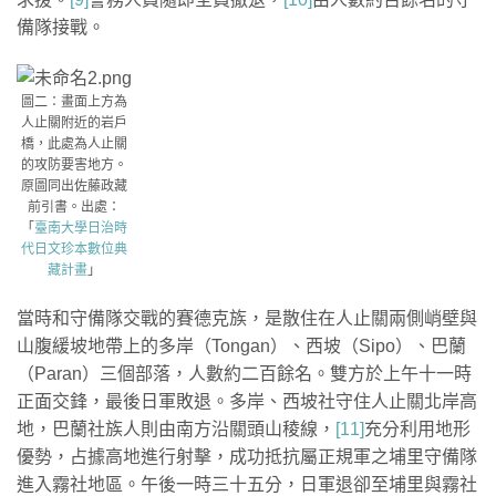
備隊接戰。
圖二：畫面上方為
人止關附近的岩戶
橋，此處為人止關
的攻防要害地方。
原圖同出佐藤政藏
前引書。出處：
「
臺南大學日治時
代日文珍本數位典
藏計畫
」
當時和守備隊交戰的賽德克族，是散住在人止關兩側峭壁與
山腹緩坡地帶上的多岸（Tongan）、西坡（Sipo）、巴蘭
（Paran）三個部落，人數約二百餘名。雙方於上午十一時
正面交鋒，最後日軍敗退。多岸、西坡社守住人止關北岸高
地，巴蘭社族人則由南方沿關頭山稜線，
[11]
充分利用地形
優勢，占據高地進行射擊，成功抵抗屬正規軍之埔里守備隊
進入霧社地區。午後一時三十五分，日軍退卻至埔里與霧社