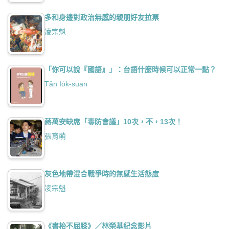
多和身邊對政治無感的親朋好友拉票
凌宗魁
「你可以說『國語』」：台語什麼時候可以正常一點？
Tân Io̍k-suan
蔣萬安缺席「毒防會議」10次，不，13次！
張育萌
灰色地帶混合戰爭時的無感生活態度
凌宗魁
《書枱不屈膝》／林榮基紀念影片