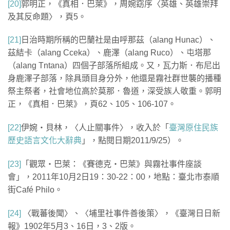
[20]
郭明正，《真相．巴萊》，周婉窈序〈英雄、英雄崇拜
及其反命題〉，頁5。
[21]
日治時期所稱的巴蘭社是由呼那茲（alang Hunac）、
茲結卡（alang Cceka）、鹿澤（alang Ruco）、屯塔那
（alang Tntana）四個子部落所組成。又，瓦力斯．布尼出
身鹿澤子部落，除具頭目身分外，他還是霧社群世襲的播種
祭主祭者，社會地位高於莫那．魯道，深受族人敬重。郭明
正，《真相．巴萊》，頁62、105、106-107。
[22]
伊婉‧貝林，〈人止關事件〉，收入於「
臺灣原住民族
歷史語言文化大辭典
」，點閱日期2011/9/25）。
[23]
「觀眾‧巴萊：《賽德克‧巴萊》與霧社事件座談
會」，2011年10月2日19：30-22：00，地點：臺北市泰順
街Café Philo。
[24]
〈戰蕃後聞〉、〈埔里社事件善後策〉，《臺灣日日新
報》1902年5月3、16日，3、2版。