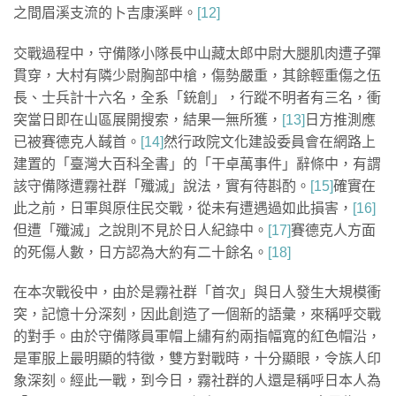
之間眉溪支流的卜吉康溪畔。
[12]
交戰過程中，守備隊小隊長中山藏太郎中尉大腿肌肉遭子彈
貫穿，大村有隣少尉胸部中槍，傷勢嚴重，其餘輕重傷之伍
長、士兵計十六名，全系「銃創」，行蹤不明者有三名，衝
突當日即在山區展開搜索，結果一無所獲，
[13]
日方推測應
已被賽德克人馘首。
[14]
然行政院文化建設委員會在網路上
建置的「臺灣大百科全書」的「干卓萬事件」辭條中，有謂
該守備隊遭霧社群「殲滅」說法，實有待斟酌。
[15]
確實在
此之前，日軍與原住民交戰，從未有遭遇過如此損害，
[16]
但遭「殲滅」之說則不見於日人紀錄中。
[17]
賽德克人方面
的死傷人數，日方認為大約有二十餘名。
[18]
在本次戰役中，由於是霧社群「首次」與日人發生大規模衝
突，記憶十分深刻，因此創造了一個新的語彙，來稱呼交戰
的對手。由於守備隊員軍帽上繡有約兩指幅寬的紅色帽沿，
是軍服上最明顯的特徵，雙方對戰時，十分顯眼，令族人印
象深刻。經此一戰，到今日，霧社群的人還是稱呼日本人為