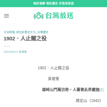
跳
咱的島嶼 咱的歷史 你我來放送
到
內
容
日治時期
,
原住民歷史文化
,
台灣歷史
1902．人止關之役
2023/04/15
吳俊瑩
1902．人止關之役
吳俊瑩
雄峙山門萬仞奇，人蕃曾此界嚴施
[1]
周定山（1942）