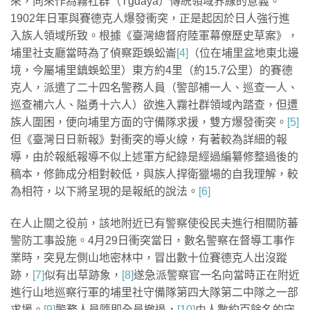
來，向來作為霧社群（Tgdaya）傳統領域界線的意義。
1902年日軍與賽德克人爆發衝突，正是起因於日人強行進
入族人領域所致。根據《臺灣總督府陸軍幕僚歷史草案》，
埔里社支廳當時為了偵察距蜈蚣崙
[4]
（位在埔里盆地東北邊
境，今屬埔里鎮蜈蚣里）東方約4里（約15.7公里）的賽德
克人，派遣了二十四名警務人員（警部補一人、巡查一人、
巡查補六人、隘勇十六人）欲進入霧社群領域內踏查，但遭
族人圍困，便向埔里方面的守備隊求援，雙方爆發衝突。
[5]
但《臺灣日日新報》對衝突的導火線，有著較為詳細的報
導，由於報紙報導不似上述軍方紀錄是經過編纂修整過後的
稿本，修飾成分相對較低，與族人捍衛獵場的自我理解，較
為相符，以下將呈現的是報紙的說法。
[6]
在人止關之役前，該地附近已有警察使役民夫進行相關防蕃
警防工事設施。4月29日衝突當日，數名警察在督導工事作
業時，突見左側山地密林中，冒出數十位賽德克人出沒蹤
跡，
[7]
似有出草跡象，
[8]
遂急派警察官一名向當時正在附近
進行山地巡察行軍的埔里社守備隊第四大隊第二中隊之一部
求援。
[9]
警務人員隨即全員撤退，
[10]
由人數約百餘名的守