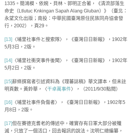
1335。簡鴻模、依婉‧貝林、郭明正合著，《清流部落生
命史（Ltlutuc Knkingan Sapah Alang Gluban）》（臺北：
永望文化出版；南投：中華民國臺灣原住民族同舟協會發
行，2002），頁29。
[13]
〈埔里社事件と搜索隊〉，《臺灣日日新報》，1902年
5月3日，2版。
[14]
〈埔里社衝突事件後聞〉，《臺灣日日新報》，1902年
5月2日，2版。
[15]
辭條撰寫者引述資料為《理蕃誌稿》華文譯本，但未註
明頁數。黃鈴華，〈
干卓萬事件
〉，（2011/9/30點閱）
[16]
〈埔里社事件負傷者〉，《臺灣日日新報》，1902年5
月8日，2版。
[17]
但在賽德克耆老的傳述中，確實存有日軍大部分被殲
滅，只放了一個活口，回去報訊的說法。沈明仁總編纂，