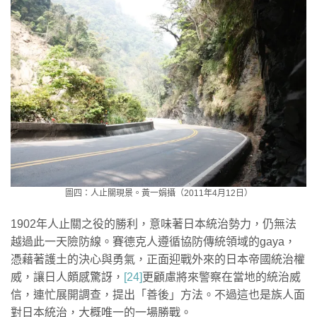
圖四：人止關現景。黃一娟攝（2011年4月12日）
1902年人止關之役的勝利，意味著日本統治勢力，仍無法
越過此一天險防線。賽德克人遵循協防傳統領域的gaya，
憑藉著護土的決心與勇氣，正面迎戰外來的日本帝國統治權
威，讓日人頗感驚訝，
[24]
更顧慮將來警察在當地的統治威
信，連忙展開調查，提出「善後」方法。不過這也是族人面
對日本統治，大概唯一的一場勝戰。