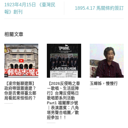
1923年4月15日 《臺灣民
1895.4.17 馬關條約簽訂
報》創刊
相關文章
【凌宗魁聊建築】
【2026反侵略之春
玉蟬姊，慢慢行
政府帶頭蓋違建？
－歌唱、生活逗陣
你是否覺得臺北郵
行】台灣反侵略日
局看起來怪怪的？
歌唱節系列活動
Part1 福爾摩沙號
｜表演嘉賓：八角
塔男聲合唱團／歡
迎參加！！