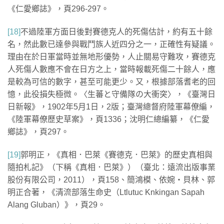
《仁愛鄉誌》，頁296-297。
[18]
不過陸軍方面日後對賽德克人的死傷估計，約有五十餘
名，然此數已達參與戰鬥族人近四分之一，正確性有疑議。
理由在於日軍當時並無地形優勢，人止關易守難攻，賽德克
人死傷人數應不會在日方之上，當時報載死傷二十餘人，應
是較為可信的數字，甚至可能更少。又，根據部落耆老的回
憶，此役損失極微。〈生蕃と守備隊の大衝突〉，《臺灣日
日新報》，1902年5月1日，2版；臺灣總督府陸軍幕僚編，
《陸軍幕僚歷史草案》，頁1336；沈明仁總編纂，《仁愛
鄉誌》，頁297。
[19]
郭明正，《真相．巴萊《賽德克．巴萊》的歷史真相與
隨拍札記》（下稱《真相．巴萊》）（臺北：遠流出版事業
股份有限公司，2011），頁158、簡鴻模、依婉‧貝林、郭
明正合著，《清流部落生命史（Ltlutuc Knkingan Sapah
Alang Gluban）》，頁29。