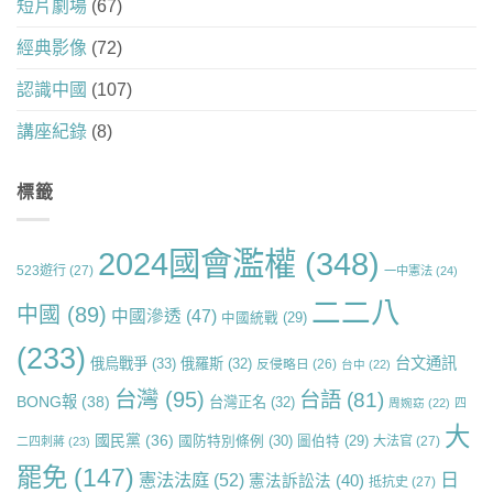
短片劇場
(67)
經典影像
(72)
認識中國
(107)
講座紀錄
(8)
標籤
2024國會濫權
(348)
523遊行
(27)
一中憲法
(24)
二二八
中國
(89)
中國滲透
(47)
中國統戰
(29)
(233)
台文通訊
俄烏戰爭
(33)
俄羅斯
(32)
反侵略日
(26)
台中
(22)
台灣
(95)
台語
(81)
BONG報
(38)
台灣正名
(32)
周婉窈
(22)
四
大
國民黨
(36)
國防特別條例
(30)
圖伯特
(29)
大法官
(27)
二四刺蔣
(23)
罷免
(147)
日
憲法法庭
(52)
憲法訴訟法
(40)
抵抗史
(27)