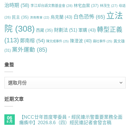
治時期
(58)
林宅血案
(37)
李江却台語文教基金會
(28)
林茂生
(27)
母語
立法
白色恐怖
(65)
烏克蘭
(43)
民主
(35)
(26)
濟南教會
(22)
院
(308)
轉型正義
財劃法
(51)
軍購
(43)
西藏
(35)
(113)
鄭南榕
(54)
陳澄波
(40)
黃文雄
陳文成事件
(25)
霧社事件
(25)
黨外運動
(85)
(31)
彙整
彙
整
近期文章
【NCC廿年首度零委員，經民連示警重要業務全面
06
8 月
癱瘓中】2026.8.6（四）經民連記者會發言稿
在
尚