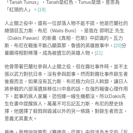
「Tanah Tunux」，Tanah是紅色、Tunux是頭，意思為
「紅頭的人」。
[19]
人止關之役中，還有一位部落人物不能不提，他是巴蘭社的
總頭目瓦力斯．布尼（Walis Buni），是我在 郭明正 先生
（Dakis Pawan）的新書《真相．巴萊》中認識的。瓦力
斯．布尼在戰後不斷凸顯莫那．魯道的英雄敘事中，
[20]
分
量顯得相對稀薄，成為被遺忘的英雄人物。
[21]
他曾帶著巴蘭社參與人止關之役，但在霧社事件時，並不主
張以武力對抗日本，沒有參與起事。然而對霧社事件餘生者
後裔而言，如果沒有瓦力斯．布尼極力向日人斡旋，讓日人
將參戰的六部落遺族移住川中島的話，在強烈報復心理作用
下，起事的族人家屬，恐怕連一線生機都沒。所以Dakis先
生在書中提醒族人，萬萬不可忘記瓦力斯．布尼的歷史抉
擇，他選擇了殺戮與毀滅以外的另一條路，對餘生者而言，
意義尤其重大。
最後，我想說說電影《賽德克．巴萊》中與涉及本文的「反