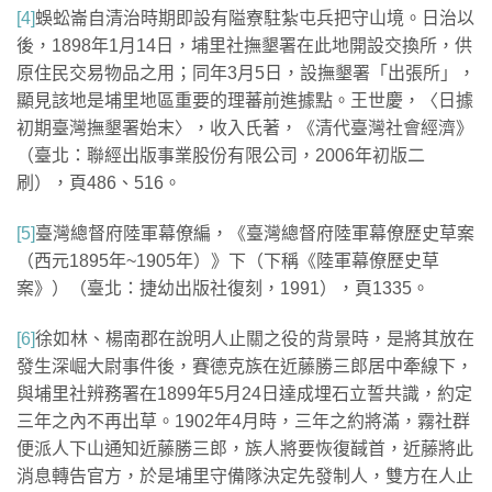
[4]
蜈蚣崙自清治時期即設有隘寮駐紮屯兵把守山境。日治以
後，1898年1月14日，埔里社撫墾署在此地開設交換所，供
原住民交易物品之用；同年3月5日，設撫墾署「出張所」，
顯見該地是埔里地區重要的理蕃前進據點。王世慶，〈日據
初期臺灣撫墾署始末〉，收入氏著，《清代臺灣社會經濟》
（臺北：聯經出版事業股份有限公司，2006年初版二
刷），頁486、516。
[5]
臺灣總督府陸軍幕僚編，《臺灣總督府陸軍幕僚歷史草案
（西元1895年~1905年）》下（下稱《陸軍幕僚歷史草
案》）（臺北：捷幼出版社復刻，1991），頁1335。
[6]
徐如林、楊南郡在說明人止關之役的背景時，是將其放在
發生深崛大尉事件後，賽德克族在近藤勝三郎居中牽線下，
與埔里社辨務署在1899年5月24日達成埋石立誓共識，約定
三年之內不再出草。1902年4月時，三年之約將滿，霧社群
便派人下山通知近藤勝三郎，族人將要恢復馘首，近藤將此
消息轉告官方，於是埔里守備隊決定先發制人，雙方在人止