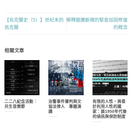
【烏克蘭史（5）】世紀末的
解釋龍騰斷橋的緊急加固修復
烏克蘭
的概念
相關文章
二二八紀念活動：
治警事件審判與文
有限的人性，與善
共生音樂節
協法律人 專題演
於利用人性的國
講
家：談1950年代後
的偵訊與保防制度