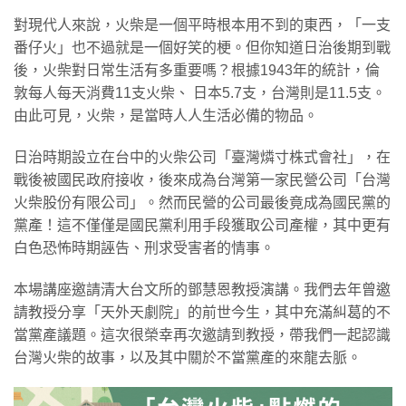
對現代人來說，火柴是一個平時根本用不到的東西，「一支
番仔火」也不過就是一個好笑的梗。但你知道日治後期到戰
後，火柴對日常生活有多重要嗎？根據1943年的統計，倫
敦每人每天消費11支火柴、 日本5.7支，台灣則是11.5支。
由此可見，火柴，是當時人人生活必備的物品。
日治時期設立在台中的火柴公司「臺灣燐寸株式會社」，在
戰後被國民政府接收，後來成為台灣第一家民營公司「台灣
火柴股份有限公司」。然而民營的公司最後竟成為國民黨的
黨產！這不僅僅是國民黨利用手段獲取公司產權，其中更有
白色恐怖時期誣告、刑求受害者的情事。
本場講座邀請清大台文所的鄧慧恩教授演講。我們去年曾邀
請教授分享「天外天劇院」的前世今生，其中充滿糾葛的不
當黨產議題。這次很榮幸再次邀請到教授，帶我們一起認識
台灣火柴的故事，以及其中關於不當黨產的來龍去脈。