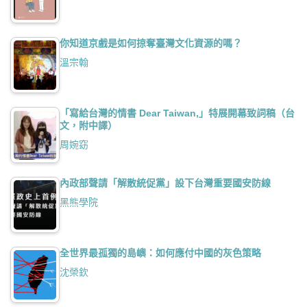
你知道京戲是如何掠奪臺灣文化資源的嗎？
溫宗翰
「寫給台灣的情書 Dear Taiwan,」特展開幕致詞稿（台
文，附中譯）
周婉窈
內政部聲請「解散統促黨」設下台灣重要國安防線
黑熊學院
全世界最孤獨的島嶼：如何應付中國的灰色策略
沈榮欽