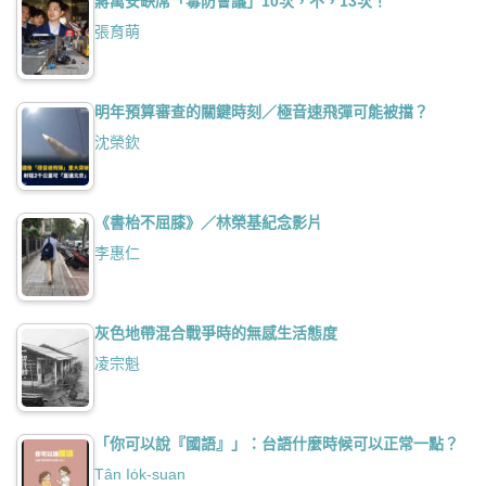
蔣萬安缺席「毒防會議」10次，不，13次！
張育萌
明年預算審查的關鍵時刻／極音速飛彈可能被擋？
沈榮欽
《書枱不屈膝》／林榮基紀念影片
李惠仁
灰色地帶混合戰爭時的無感生活態度
凌宗魁
「你可以說『國語』」：台語什麼時候可以正常一點？
Tân Io̍k-suan