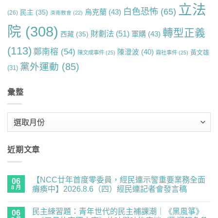
立法
白色恐怖
(65)
烏克蘭
(43)
民主
(35)
(26)
濟南教會
(22)
院
(308)
轉型正義
財劃法
(51)
軍購
(43)
西藏
(35)
(113)
鄭南榕
(54)
陳澄波
(40)
黃文雄
陳文成事件
(25)
霧社事件
(25)
黨外運動
(85)
(31)
彙整
彙
整
近期文章
【NCC廿年首度零委員，經民連示警重要業務全面
06
8 月
癱瘓中】2026.8.6（四）經民連記者會發言稿
在
尚
〈【NCC
無
民主練習題：青年世代的民主補課潮｜《黑風箏》
廿
06
留
年