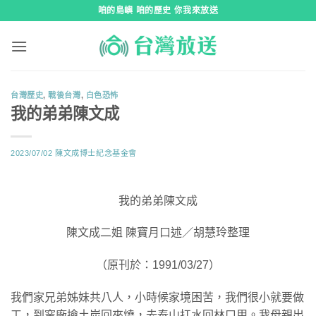
跳
咱的島嶼 咱的歷史 你我來放送
到
內
容
台灣歷史
,
戰後台灣
,
白色恐怖
我的弟弟陳文成
2023/07/02
陳文成博士紀念基金會
我的弟弟陳文成
陳文成二姐 陳寶月口述／胡慧玲整理
（原刊於：1991/03/27）
我們家兄弟姊妹共八人，小時候家境困苦，我們很小就要做
工，到窯廠撿土炭回來燒，去泰山扛水回林口用。我母親出