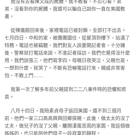
我沒有去看陳文成的屍體。我不敢看，不忍心看。弟
弟，沒看到你的屍體，我還可以騙自己說你一直在美國教
書。
從殯儀館回來後，家裡電話已被封鎖，全部打不出去。
七月四日，中和的家，被團團圍住，從屋頂到樓下，站滿了
特務。電話也被竊聽，我們對友人說要開記者會，十分鐘
後，警察就打電話來說，不准記者採訪。我們也覺得沒什麼
用，我們說張三，他們寫李四。母親日夜哭泣，父親也是，
一想到什麼，就哭了。不斷有恐嚇電話打來，親戚非常害
怕，不敢上門……
我第一次了解多年前父親提到二二八事件時的恐懼和悲
哀。
八月十四日，我陪素貞母子返回美國。還不到三個月
前，他們一家三口高高興興回鄉探親，此後，做太太的沒了
丈夫，做兒子的沒了父親，離開淒風苦雨的家園，我這個做
姊姊的，也只能陪他們母子一段寂寞的歸程。