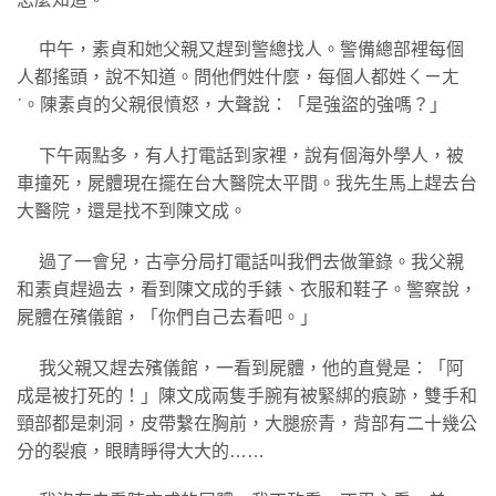
中午，素貞和她父親又趕到警總找人。警備總部裡每個
人都搖頭，說不知道。問他們姓什麼，每個人都姓ㄑㄧㄤ
ˊ。陳素貞的父親很憤怒，大聲說：「是強盜的強嗎？」
下午兩點多，有人打電話到家裡，說有個海外學人，被
車撞死，屍體現在擺在台大醫院太平間。我先生馬上趕去台
大醫院，還是找不到陳文成。
過了一會兒，古亭分局打電話叫我們去做筆錄。我父親
和素貞趕過去，看到陳文成的手錶、衣服和鞋子。警察說，
屍體在殯儀館，「你們自己去看吧。」
我父親又趕去殯儀館，一看到屍體，他的直覺是：「阿
成是被打死的！」陳文成兩隻手腕有被緊綁的痕跡，雙手和
頸部都是刺洞，皮帶繫在胸前，大腿瘀青，背部有二十幾公
分的裂痕，眼睛睜得大大的……