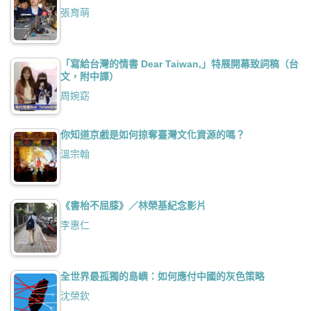
張育萌
「寫給台灣的情書 Dear Taiwan,」特展開幕致詞稿（台
文，附中譯）
周婉窈
你知道京戲是如何掠奪臺灣文化資源的嗎？
溫宗翰
《書枱不屈膝》／林榮基紀念影片
李惠仁
全世界最孤獨的島嶼：如何應付中國的灰色策略
沈榮欽