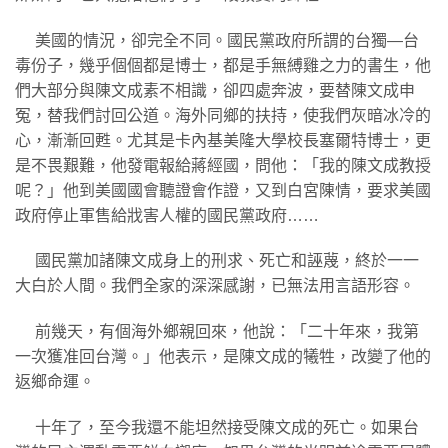
美國的情況，卻完全不同。國民黨政府所謂的台獨—台
毒份子，幾乎個個都是博士，都是手無縛雞之力的書生，他
們大部分與陳文成素不相識，卻四處奔波，要替陳文成申
冤，替我們討回公道。海外同鄉的扶持，使我們灰暗冰冷的
心，漸漸回甦。尤其是卡內基美隆大學校長塞爾特博士，更
是不畏艱難，他發電報給蔣經國，問他：「我的陳文成教授
呢？」他到美國國會聽證會作證，又到白宮陳情，要求美國
政府停止軍售給戕害人權的國民黨政府……
國民黨加諸陳文成身上的刑求、死亡和誣蔑，終於一一
大白於人間。我們全家的深深感謝，已無法用言語形容。
前幾天，有個海外鄉親回來，他說：「二十年來，我第
一次獲准回台灣。」他表示，是陳文成的犧牲，改變了他的
返鄉命運。
十年了，至今我還不能坦然接受陳文成的死亡。如果台