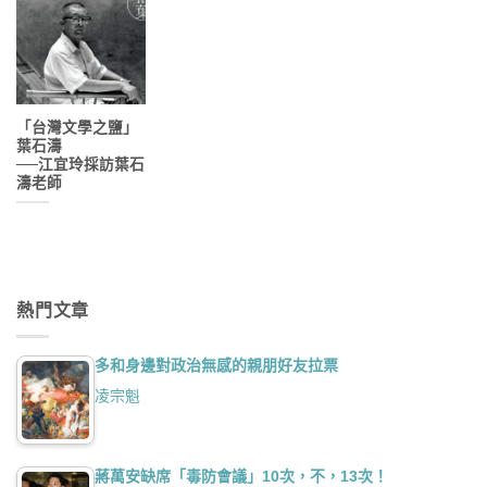
「台灣文學之鹽」
葉石濤
──江宜玲採訪葉石
濤老師
熱門文章
多和身邊對政治無感的親朋好友拉票
凌宗魁
蔣萬安缺席「毒防會議」10次，不，13次！