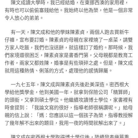
陳文成讀大學時，我已經結婚，在東挪西湊的家用裡，
有時也可以偷偷塞錢給他。我始終以他為榮，他是一個非常
令人放心的弟弟。
有一天，陳文成和他的學妹陳素貞，兩個人跑去買新牛
仔褲，宣布要訂婚。陳素貞的母親在家裡燒了一桌菜，請雙
方家人吃飯，我們也沒送餅，就這樣訂了婚約。那時候，我
們家境還很困乏，陳素貞家是書香門第，父母親都是教育工
作者，兩家又都姓陳，婚事是有些瑣碎之處。但是，陳文成
就用這種熱情、俐落的方式，處理他的感情歸屬。
一九七五年，陳文成與陳素貞先後赴美深造。密西根大
學給他獎學金，他到美國一年，就拿到保險公司「精算師」
的頭銜，又拿到碩士學位。他繼續攻讀博士學位，家書裡有
時會提到：「我論文寫的很好，指導老師很稱讚呢。」給母
親的信上說：「媽：您應該以這一個孩子為榮，指導教授解
了幾年解不出來的題目，我用一夜的時間就解出來了。」
陳文成在密西根大學取得博士學位後，陸續發表幾篇重