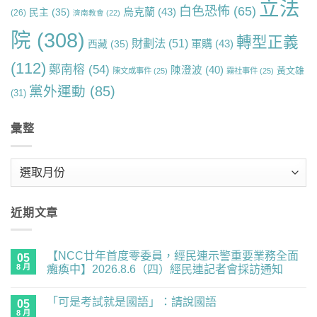
立法
白色恐怖
(65)
烏克蘭
(43)
民主
(35)
(26)
濟南教會
(22)
院
(308)
轉型正義
財劃法
(51)
軍購
(43)
西藏
(35)
(112)
鄭南榕
(54)
陳澄波
(40)
黃文雄
陳文成事件
(25)
霧社事件
(25)
黨外運動
(85)
(31)
彙整
彙
整
近期文章
【NCC廿年首度零委員，經民連示警重要業務全面
05
8 月
癱瘓中】2026.8.6（四）經民連記者會採訪通知
在
尚
〈【NCC
無
「可是考試就是國語」：請說國語
廿
05
留
年
言
8 月
在
尚