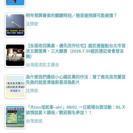
明年預算審查的關鍵時刻／極音速飛彈可能被擋？
沈榮欽
【全面收回黨產，優先改作社宅】經民連盤點台北市首
波五顆蛋黃、三大願景（2026.7.30經民連記者會發言
稿）
台灣經濟民主連合
為什麼我們應該小心國民黨的作法：普丁進攻烏克蘭首
先做的就是澤倫斯基深偽影片
沈榮欽
「大tūn埕起事–ah!」08/01 一日兩場台語活動：BLＸ
談情說愛Ｘ講冊／歡迎報名參加！！
台灣放送