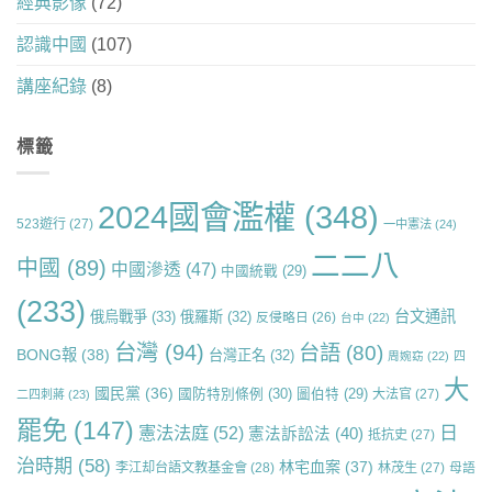
經典影像
(72)
認識中國
(107)
講座紀錄
(8)
標籤
2024國會濫權
(348)
523遊行
(27)
一中憲法
(24)
二二八
中國
(89)
中國滲透
(47)
中國統戰
(29)
(233)
台文通訊
俄烏戰爭
(33)
俄羅斯
(32)
反侵略日
(26)
台中
(22)
台灣
(94)
台語
(80)
BONG報
(38)
台灣正名
(32)
周婉窈
(22)
四
大
國民黨
(36)
國防特別條例
(30)
圖伯特
(29)
大法官
(27)
二四刺蔣
(23)
罷免
(147)
日
憲法法庭
(52)
憲法訴訟法
(40)
抵抗史
(27)
治時期
(58)
林宅血案
(37)
李江却台語文教基金會
(28)
林茂生
(27)
母語