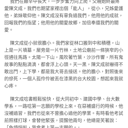
我們在艱辛中長大，一步步奮力向上爬。父親始終最疼
愛陳文成，我們也期望家裡出個「能人」，從小，兄姊愛護
他，弟妹敬仰他。陳文成沒有辜負過我們，他用他的成就，
回報我們的指望；他用他的關愛故鄉，加倍奉還我們的關
愛。
陳文成從小就很膽小。我們家從林口搬到中和積穗，山
上是一片墳墓，屋旁是一片竹林，土地公廟前一條狹窄的小
徑通往馬路。太陽一下山，風吹著竹葉，沙沙作響，所有鬼
故事的點點滴滴，都會浮上心頭。天一黑，陳文成就嚇得不
敢出門，上下學，都是我大哥去接送。他的膽小，對照後來
的慘死，一個人孤伶伶被丟在漆黑的台大校園，想起來我就
心疼。
陳文成唸書輕鬆愉快，從大同初中、建國中學、台大數
學系，一路唸第一志願的學校上來。在惡補盛行的時候，他
沒補過習，我們也從來不曾擔心過他的學業。有時看他考試
前照樣打球，會替他緊張，提醒他兩句，他總是笑著說：
「免煩惱啦，我會考上第一志願的。」