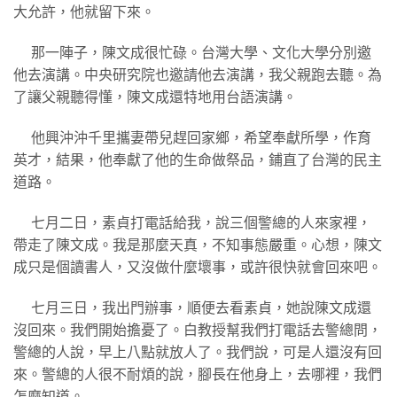
大允許，他就留下來。
那一陣子，陳文成很忙碌。台灣大學、文化大學分別邀
他去演講。中央研究院也邀請他去演講，我父親跑去聽。為
了讓父親聽得懂，陳文成還特地用台語演講。
他興沖沖千里攜妻帶兒趕回家鄉，希望奉獻所學，作育
英才，結果，他奉獻了他的生命做祭品，鋪直了台灣的民主
道路。
七月二日，素貞打電話給我，說三個警總的人來家裡，
帶走了陳文成。我是那麼天真，不知事態嚴重。心想，陳文
成只是個讀書人，又沒做什麼壞事，或許很快就會回來吧。
七月三日，我出門辦事，順便去看素貞，她說陳文成還
沒回來。我們開始擔憂了。白教授幫我們打電話去警總問，
警總的人說，早上八點就放人了。我們說，可是人還沒有回
來。警總的人很不耐煩的說，腳長在他身上，去哪裡，我們
怎麼知道。