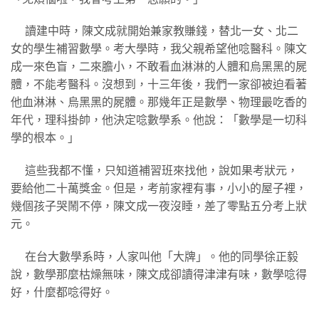
讀建中時，陳文成就開始兼家教賺錢，替北一女、北二
女的學生補習數學。考大學時，我父親希望他唸醫科。陳文
成一來色盲，二來膽小，不敢看血淋淋的人體和烏黑黑的屍
體，不能考醫科。沒想到，十三年後，我們一家卻被迫看著
他血淋淋、烏黑黑的屍體。那幾年正是數學、物理最吃香的
年代，理科掛帥，他決定唸數學系。他說：「數學是一切科
學的根本。」
這些我都不懂，只知道補習班來找他，說如果考狀元，
要給他二十萬獎金。但是，考前家裡有事，小小的屋子裡，
幾個孩子哭鬧不停，陳文成一夜沒睡，差了零點五分考上狀
元。
在台大數學系時，人家叫他「大牌」。他的同學徐正毅
說，數學那麼枯燥無味，陳文成卻讀得津津有味，數學唸得
好，什麼都唸得好。