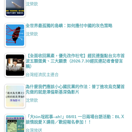
沈榮欽
全世界最孤獨的島嶼：如何應付中國的灰色策略
沈榮欽
【全面收回黨產，優先改作社宅】經民連盤點台北市首
波五顆蛋黃、三大願景（2026.7.30經民連記者會發言
稿）
台灣經濟民主連合
為什麼我們應該小心國民黨的作法：普丁進攻烏克蘭首
先做的就是澤倫斯基深偽影片
沈榮欽
「大tūn埕起事–ah!」08/01 一日兩場台語活動：BLＸ
談情說愛Ｘ講冊／歡迎報名參加！！
台灣放送