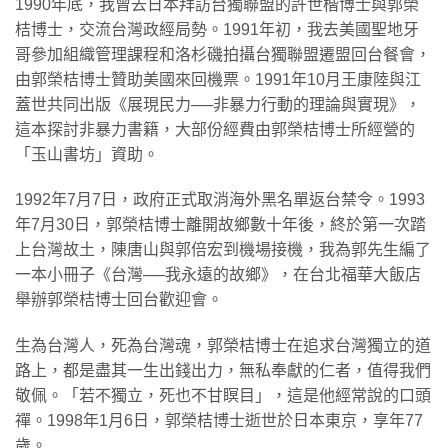
1990年底，我曾去日本拜訪台獨聯盟的許世楷博士與郭榮
桔博士，交流台灣政經局勢。1991年初，我去美國聖地牙
哥參加組織管理課程和洛杉磯拍攝台獨聯盟遷盟回台餐會，
由郭榮桔博士贊助美國來回機票。1991年10月王康陸與江
蓋世共同出版《展現民力──非暴力行動的理論與實現》，
這本探討非暴力書籍，大部份經費由郭榮桔博士所經營的
「玉山書坊」資助。
1992年7月7日，政府正式取消海外黑名單返台禁令。1993
年7月30日，郭榮桔博士離開故鄉數十年後，終於第一次踏
上台灣故土，陳唐山與郭倍宏到機場接機，我為郭先生編了
一本小冊子《台灣──我永遠的故鄉》，在台北福華大飯店
舉辦郭榮桔博士回台歡迎會。
生為台灣人，死為台灣魂，郭榮桔博士在追求台灣獨立的道
路上，都是盡其一生出錢出力，無私奉獻的仁者，值得我們
敬佩。「若不獨立，死也不甘瞑目」，這是他經常說的口頭
禪。1998年1月6日，郭榮桔博士逝世於日本東京，享年77
歲。