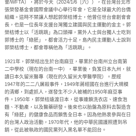
會/WFTA），將於今天（2024/1/6［六）），在台灣台北市
張榮發基金會國際會議中心舉行年會，它是全球最大的台僑
組織。這時不禁讓人想起郭榮桔博士，他曾任世台會創會會
長，也是一位長年支援台灣獨立建國與民主運動的金主。郭
榮桔博士以「活跳跳」為口頭禪，黨外人士與台獨人士吃到
郭博士的「綠胚」，都會活力十足，島內民主運動人士說到
郭榮桔博士，都會尊稱他為「活跳跳」。
1921年，郭榮桔出生於台南麻豆，畢業於台南州立台南第
二中學校（現在的台南一中），畢業後，負笈日本九州，就
讀日本久留米醫專（現在的久留米大學醫學院）。歷經
1947年的二二八屠殺事件，1949年蔣經國在台進行大規模
的清鄉，到處抓人，遂發生不少人被補的1950年麻豆事
件。1950年，郭榮桔遠渡日本，從事連鎖洗衣店、速食泡
麵、不動產，以及醫藥研發。後來也以胎盤為原料去製造含
有「綠胚」的健康食品而鎖售全日本。因為他熱衷參與在日
的台灣人政治活動，1970年代，他的中華民國護照遭到吊
銷，從此被執政的國民黨列入黑名單不能回台。