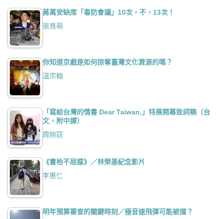
蔣萬安缺席「毒防會議」10次，不，13次！
張育萌
你知道京戲是如何掠奪臺灣文化資源的嗎？
溫宗翰
「寫給台灣的情書 Dear Taiwan,」特展開幕致詞稿（台
文，附中譯）
周婉窈
《書枱不屈膝》／林榮基紀念影片
李惠仁
明年預算審查的關鍵時刻／極音速飛彈可能被擋？