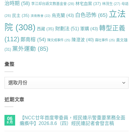
治時期
(58)
林宅血案
(37)
李江却台語文教基金會
(28)
林茂生
(27)
母語
立法
白色恐怖
(65)
烏克蘭
(43)
民主
(35)
(26)
濟南教會
(22)
院
(308)
轉型正義
財劃法
(51)
軍購
(43)
西藏
(35)
(112)
鄭南榕
(54)
陳澄波
(40)
黃文雄
陳文成事件
(25)
霧社事件
(25)
黨外運動
(85)
(31)
彙整
彙
整
近期文章
【NCC廿年首度零委員，經民連示警重要業務全面
06
8 月
癱瘓中】2026.8.6（四）經民連記者會發言稿
在
尚