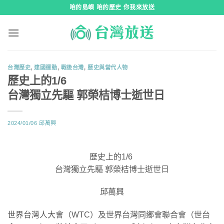
跳
咱的島嶼 咱的歷史 你我來放送
到
內
容
台灣歷史
,
建國運動
,
戰後台灣
,
歷史與當代人物
歷史上的1/6
台灣獨立先驅 郭榮桔博士逝世日
2024/01/06
邱萬興
歷史上的1/6
台灣獨立先驅 郭榮桔博士逝世日
邱萬興
世界台灣人大會（WTC）及世界台灣同鄉會聯合會（世台