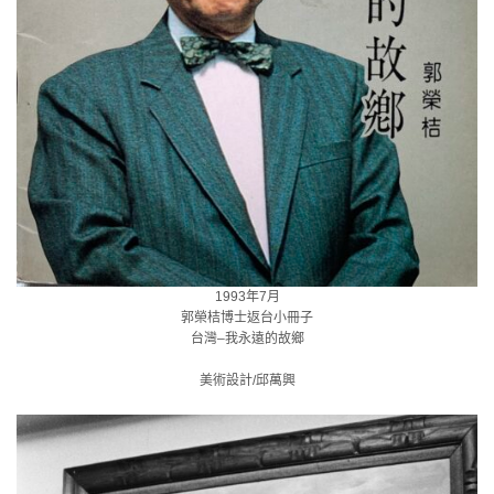
1993年7月
郭榮桔博士返台小冊子
台灣–我永遠的故鄉
美術設計/邱萬興