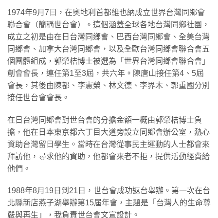
1974年9月7日，在奧地利首都維也納成立世界台灣同鄉會
聯合會（簡稱世台會）。這個涵蓋全球各地台灣同鄉社團，
成立之初是由在日台灣同鄉會、巴西台灣同鄉會、全美台灣
同鄉會、加拿大台灣同鄉會，以及全歐台灣同鄉會聯合會五
個團體組成，郭榮桔博士被選為「世界台灣同鄉會聯合會」
創會會長，連任第1至3屆，共六年。陳唐山接任第4、5屆
會長，其後由陳都、李憲榮、林文德、李界木、郭重國分別
接任世台會會長。
在日台灣同鄉會對世台會的分擔金額一概由郭榮桔博士負
擔，他在日本東京都六丁目大道旁設立同鄉會辦公室，熱心
資助台灣留日學生。當時在台灣從事民主運動的人士都會來
拜訪他，尋求他的資助，他都會來者不拒，提供活動經費給
他們。
1988年8月19日到21日，世台會成功返台舉辦。第一次在台
北縣新店燕子湖舉辦第15屆年會，主題是「台灣人的生命尊
嚴與再生」，我負責世台會文宣設計。