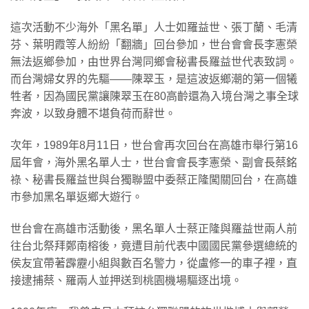
這次活動不少海外「黑名單」人士如羅益世、張丁蘭、毛清
芬、葉明霞等人紛紛「翻牆」回台參加，世台會會長李憲榮
無法返鄉參加，由世界台灣同鄉會秘書長羅益世代表致詞。
而台灣婦女界的先驅——陳翠玉，是這波返鄉潮的第一個犧
牲者，因為國民黨讓陳翠玉在80高齡還為入境台灣之事全球
奔波，以致身體不堪負荷而辭世。
次年，1989年8月11日，世台會再次回台在高雄市舉行第16
屆年會，海外黑名單人士，世台會會長李憲榮、副會長蔡銘
祿、秘書長羅益世與台獨聯盟中委蔡正隆闖關回台，在高雄
市參加黑名單返鄉大遊行。
世台會在高雄市活動後，黑名單人士蔡正隆與羅益世兩人前
往台北祭拜鄭南榕後，竟遭目前代表中國國民黨參選總統的
侯友宜帶著霹靂小組與數百名警力，從盧修一的車子裡，直
接逮捕蔡、羅兩人並押送到桃園機場驅逐出境。