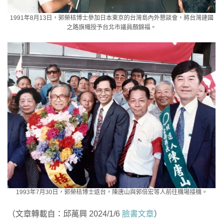
1991年8月13日，郭榮桔博士參加日本東京的台灣島內外懇談會，將台灣建國
之路旗幟授予台北市議員顏錦福。
1993年7月30日，郭榮桔博士返台，陳唐山與郭倍宏等人前往機場接機。
（文章轉載自：邱萬興 2024/1/6
臉書文章
）