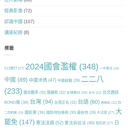
經典影像
(72)
認識中國
(107)
講座紀錄
(8)
標籤
2024國會濫權
(348)
523遊行
(27)
一中憲法
(24)
二二八
中國
(89)
中國滲透
(47)
中國統戰
(29)
(233)
台文通訊
俄烏戰爭
(33)
俄羅斯
(32)
反侵略日
(26)
台中
(22)
台灣
(94)
台語
(80)
BONG報
(38)
台灣正名
(32)
周婉窈
(22)
四
大
國民黨
(36)
國防特別條例
(30)
圖伯特
(29)
大法官
(27)
二四刺蔣
(23)
罷免
(147)
日
憲法法庭
(52)
憲法訴訟法
(40)
抵抗史
(27)