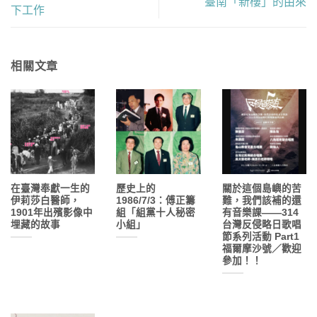
臺南「新樓」的由來
下工作
相關文章
在臺灣奉獻一生的
歷史上的
關於這個島嶼的苦
伊莉莎白醫師，
1986/7/3：傅正籌
難，我們該補的還
1901年出殯影像中
組「組黨十人秘密
有音樂課——314
埋藏的故事
小組」
台灣反侵略日歌唱
節系列活動 Part1
福爾摩沙號／歡迎
參加！！