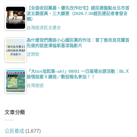
【全面收回黨產，優先改作社宅】經民連盤點台北市首
波五顆蛋黃、三大願景（2026.7.30經民連記者會發言
稿）
台灣經濟民主連合
為什麼我們應該小心國民黨的作法：普丁進攻烏克蘭首
先做的就是澤倫斯基深偽影片
沈榮欽
「大tūn埕起事–ah!」08/01 一日兩場台語活動：BLＸ
談情說愛Ｘ講冊／歡迎報名參加！！
台灣放送
文章分類
公民養成
(1,677)