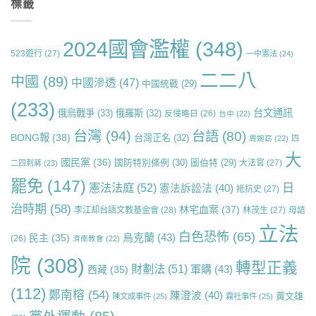
標籤
2024國會濫權
(348)
523遊行
(27)
一中憲法
(24)
二二八
中國
(89)
中國滲透
(47)
中國統戰
(29)
(233)
台文通訊
俄烏戰爭
(33)
俄羅斯
(32)
反侵略日
(26)
台中
(22)
台灣
(94)
台語
(80)
BONG報
(38)
台灣正名
(32)
周婉窈
(22)
四
大
國民黨
(36)
國防特別條例
(30)
圖伯特
(29)
大法官
(27)
二四刺蔣
(23)
罷免
(147)
日
憲法法庭
(52)
憲法訴訟法
(40)
抵抗史
(27)
治時期
(58)
林宅血案
(37)
李江却台語文教基金會
(28)
林茂生
(27)
母語
立法
白色恐怖
(65)
烏克蘭
(43)
民主
(35)
(26)
濟南教會
(22)
院
(308)
轉型正義
財劃法
(51)
軍購
(43)
西藏
(35)
(112)
鄭南榕
(54)
陳澄波
(40)
黃文雄
陳文成事件
(25)
霧社事件
(25)