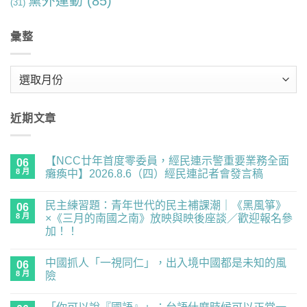
黨外運動
(85)
(31)
彙整
彙
整
近期文章
【NCC廿年首度零委員，經民連示警重要業務全面
06
8 月
癱瘓中】2026.8.6（四）經民連記者會發言稿
在
尚
〈【NCC
無
民主練習題：青年世代的民主補課潮｜《黑風箏》
廿
06
留
年
言
8 月
×《三月的南國之南》放映與映後座談／歡迎報名參
首
加！！
度
零
在
尚
委
〈民
無
員，
中國抓人「一視同仁」，出入境中國都是未知的風
主
06
留
經
練
言
8 月
險
民
習
連
題：
在
尚
示
青
〈中
無
警
年
國