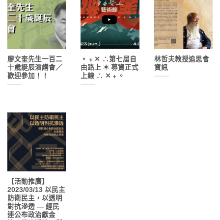
廖文奎先生一百二
。﹢✕ ∴第七屆自
林哲夫教授追思會
十歲誕辰演講會／
由路上 ✶ 募資正式
資訊
歡迎參加！！
上線 ∴ ✕﹢。
【活動推廣】
2023/03/13 以民主
防衛民主，以透明
對抗滲透 — 經民
連公布政治獻金