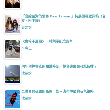
「寫給台灣的情書 Dear Taiwan,」特展開幕致詞稿（台
文，附中譯）
周婉窈
《書枱不屈膝》／林榮基紀念影片
李惠仁
明年預算審查的關鍵時刻／極音速飛彈可能被擋？
沈榮欽
全世界最孤獨的島嶼：如何應付中國的灰色策略
沈榮欽