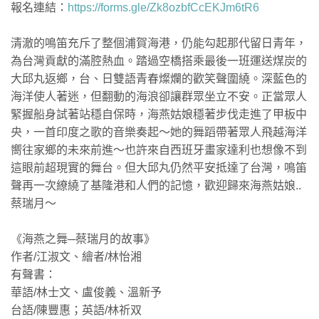
報名連結：
https://forms.gle/Zk8ozbfCcEKJm6tR6
清澈的鳴笛充斥了整個浦賀海港，仍能勾起那代留日青年，
為台灣貢獻的滿腔熱血。踏過空橋搭乘最後一班運送煤炭的
大邱丸返鄉，台、日雙語青春燦爛的歡笑聲圍繞。深藍色的
海洋使人著迷，但翻動的海浪卻讓群眾坐立不安。正當眾人
緊握船身試著站穩自保時，海燕姑娘穩著步伐走進了甲板中
央，一首印度之歌的音樂奏起～她的舞蹈帶著眾人飛越海洋
嚮往家鄉的未來前進～也許來自西班牙畫家達利也想像不到
這眼前超現實的舞台。但大邱丸仍然平安抵達了台灣，鳴笛
聲再一次繚繞了基隆港和人們的記憶，歡迎歸來海燕姑娘..
蔡瑞月～
《海燕之舞─蔡瑞月的故事》
作者/江淑文、繪者/林怡湘
有聲書：
華語/林士文、盧俊義、溫新予
台語/陳豐惠；英語/林祈双