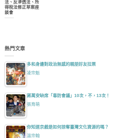
法、反滲透法、所
得稅法修正草案座
談會
熱門文章
多和身邊對政治無感的親朋好友拉票
凌宗魁
蔣萬安缺席「毒防會議」10次，不，13次！
張育萌
你知道京戲是如何掠奪臺灣文化資源的嗎？
溫宗翰