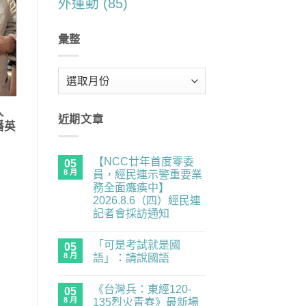
外運動
(85)
彙整
彙
整
人
近期文章
潘英
【NCC廿年首度零委
05
8 月
員，經民連示警重要業
務全面癱瘓中】
2026.8.6（四）經民連
記者會採訪通知
在
尚
〈【NCC
無
「可是考試就是國
廿
05
留
年
言
8 月
語」：請說國語
首
度
在
尚
零
〈「可
無
《台灣兵：東經120-
委
是
05
留
員，
考
言
8 月
135烈火青春》最新場