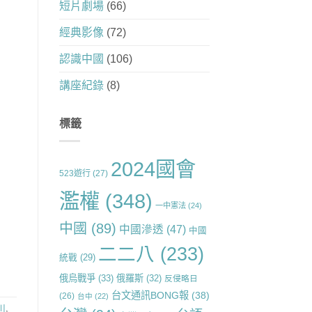
短片劇場
(66)
經典影像
(72)
認識中國
(106)
講座紀錄
(8)
標籤
2024國會
523遊行
(27)
濫權
(348)
一中憲法
(24)
中國
(89)
中國滲透
(47)
中國
二二八
(233)
統戰
(29)
俄烏戰爭
(33)
俄羅斯
(32)
反侵略日
台文通訊BONG報
(38)
(26)
台中
(22)
川
,