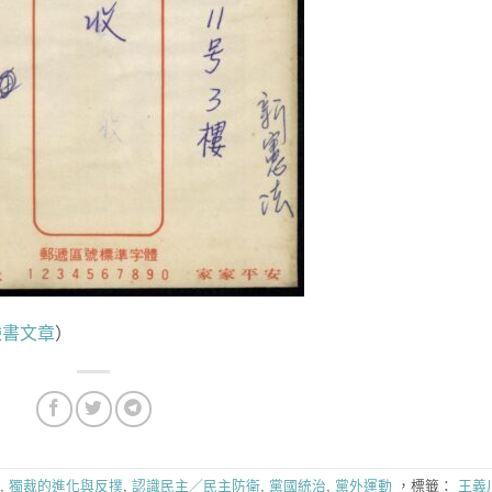
臉書文章
）
,
獨裁的進化與反撲
,
認識民主／民主防衛
,
黨國統治
,
黨外運動
，標籤：
王義