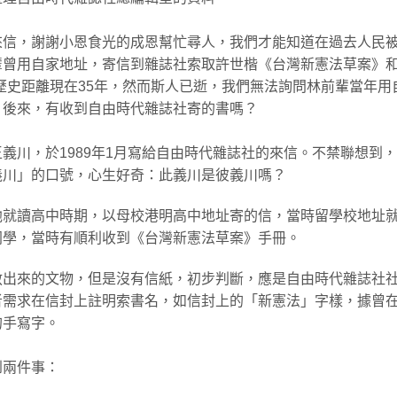
來信，謝謝小恩食光的成恩幫忙尋人，我們才能知道在過去人民
輩曾用自家地址，寄信到雜誌社索取許世楷《台灣新憲法草案》
歷史距離現在35年，然而斯人已逝，我們無法詢問林前輩當年用
？後來，有收到自由時代雜誌社寄的書嗎？
義川，於1989年1月寫給自由時代雜誌社的來信。不禁聯想到
義川」的口號，心生好奇：此義川是彼義川嗎？
他就讀高中時期，以母校港明高中地址寄的信，當時留學校地址
同學，當時有順利收到《台灣新憲法草案》手冊。
救出來的文物，但是沒有信紙，初步判斷，應是自由時代雜誌社
者需求在信封上註明索書名，如信封上的「新憲法」字樣，據曾
的手寫字。
到兩件事：