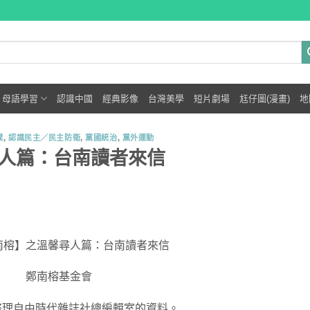
母語學習
認識中國
經典影像
台灣美學
短片劇場
尪仔圖(漫畫)
地
撲
,
認識民主／民主防衛
,
黨國統治
,
黨外運動
人篇：台南讀者來信
南榕】之溫馨尋人篇：台南讀者來信
鄭南榕基金會
整理自由時代雜誌社總編輯室的資料。