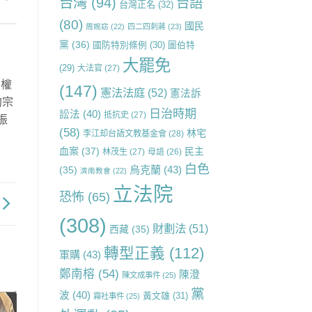
台灣
(94)
台語
台灣正名
(32)
(80)
國民
周婉窈
(22)
四二四刺蔣
(23)
黨
(36)
國防特別條例
(30)
圖伯特
大罷免
(29)
大法官
(27)
民權
(147)
憲法法庭
(52)
憲法訴
的宗
日治時期
訟法
(40)
抵抗史
(27)
振
(58)
林宅
李江却台語文教基金會
(28)
血案
(37)
民主
林茂生
(27)
母語
(26)
白色
烏克蘭
(43)
(35)
濟南教會
(22)
立法院
恐怖
(65)
(308)
財劃法
(51)
西藏
(35)
轉型正義
(112)
軍購
(43)
鄭南榕
(54)
陳澄
陳文成事件
(25)
黨
波
(40)
黃文雄
(31)
霧社事件
(25)