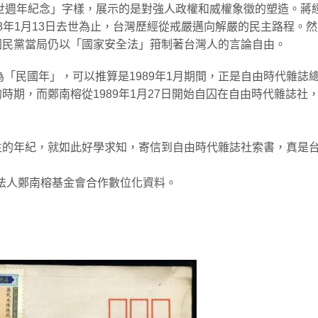
世週年紀念」字樣，展示的是對強人政權和威權象徵的塑造。蔣
988年1月13日去世為止，台灣歷經從戒嚴邁向解嚴的民主路程。然
國民黨當局仍以「國家安全法」箝制著台灣人的言論自由。
代是為「民國年」，可以推算是1989年1月期間，正是自由時代雜誌
期，而鄭南榕從1989年1月27日開始自囚在自由時代雜誌社
生的年紀，就如此好學求知，寄信到自由時代雜誌社索書，真是
法人鄭南榕基金會合作數位化資料。