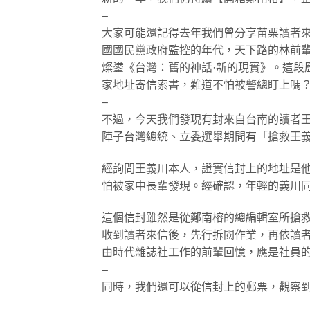
–
大家可能還記得去年我們曾分享苗栗讀者
國國民黨政府監控的年代，天下路的林前
燦鍙《台灣：舊的神話·新的現實》。這段
家地址寄信索書，難道不怕被警總盯上嗎
–
不過，今天我們發現有封來自台南的讀者王
陣子台灣總統、立委選舉期間有「搶救王
經詢問王義川本人，證實信封上的地址是
怕被家中長輩發現。經確認，年輕的義川
這個信封雖然是從鄭南榕的總編輯室所搶
收到讀者來信後，先行拆閱作業，再依讀
由時代雜誌社工作的前輩回憶，應是社員
–
同時，我們還可以從信封上的郵票，觀察