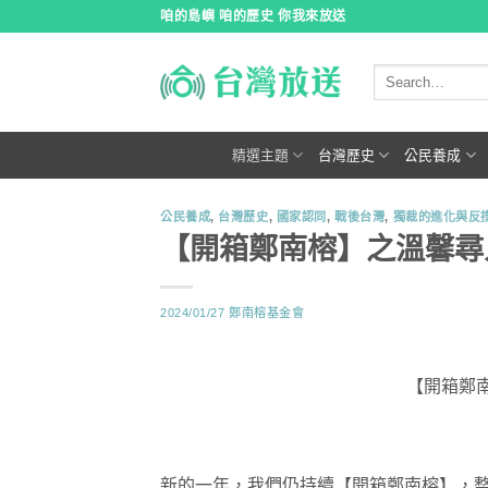
跳
咱的島嶼 咱的歷史 你我來放送
到
內
容
精選主題
台灣歷史
公民養成
公民養成
,
台灣歷史
,
國家認同
,
戰後台灣
,
獨裁的進化與反
【開箱鄭南榕】之溫馨尋
2024/01/27
鄭南榕基金會
【開箱鄭
新的一年，我們仍持續【開箱鄭南榕】，