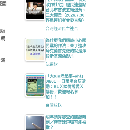
經國
改作社宅】經民連盤點
台北市首波五顆蛋黃、
三大願景（2026.7.30
經民連記者會發言稿）
台灣經濟民主連合
總編
，期
為什麼我們應該小心國
民黨的作法：普丁進攻
烏克蘭首先做的就是澤
倫斯基深偽影片
台灣
沈榮欽
「大tūn埕起事–ah!」
08/01 一日兩場台語活
動：BLＸ談情說愛Ｘ
講冊／歡迎報名參
加！！
台灣放送
明年預算審查的關鍵時
刻／極音速飛彈可能被
擋？