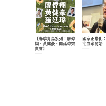
【春季青鳥系列：廖偉
國家正常化
翔、黃健豪、羅廷瑋究
宅血案開始
責會】