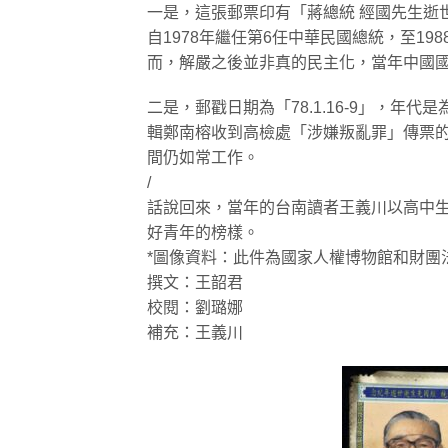
一是，這張郵票印有「蔣總統 經國先生逝
自1978年繼任第6任中華民國總統，至1
而，解嚴之後並非真的民主化，當年中國
二是，郵戳日期為「78.1.16-9」，年
輯鄭南榕收到高檢處「涉嫌叛亂罪」傳票的時
間仍如常工作。
/
話說回來，當年的台南讀者王義川以高中
好青年的榜樣。
*圖像資料：此件為國家人權博物館和財團
撰文：王韶君
校閱：劉璐娜
補充：王義川