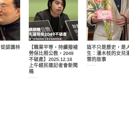
：從認識林
【職業平等，持續撥補
這不只是歷史，是
勞保比照公教，2049
生：潘木枝的女兒
不破產】2025.12.18
雪的故事
上午經民連記者會新聞
稿