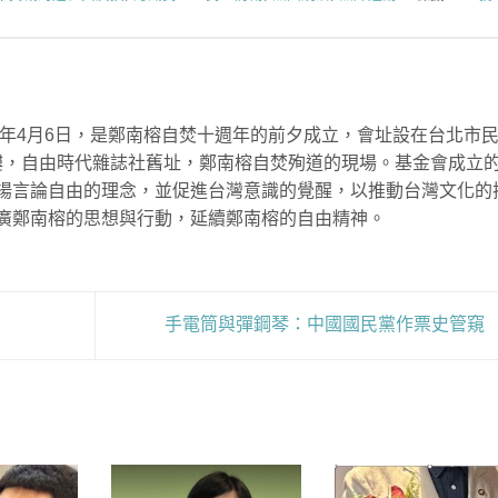
9年4月6日，是鄭南榕自焚十週年的前夕成立，會址設在台北市
號3樓，自由時代雜誌社舊址，鄭南榕自焚殉道的現場。基金會成立
揚言論自由的理念，並促進台灣意識的覺醒，以推動台灣文化的
廣鄭南榕的思想與行動，延續鄭南榕的自由精神。
手電筒與彈鋼琴：中國國民黨作票史管窺