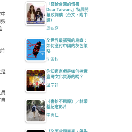
「寫給台灣的情書
Dear Taiwan,」特展開
被中
幕致詞稿（台文，附中
譯）
和張
周婉窈
自
全世界最孤獨的島嶼：
如何應付中國的灰色策
，前
略
沈榮欽
你知道京戲是如何掠奪
就是
臺灣文化資源的嗎？
溫宗翰
社員
在自
《書枱不屈膝》／林榮
基紀念影片
李惠仁
【全面收回黨產，優先