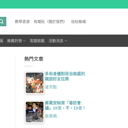
教學資源
有關阮（關於我們）
佮阮聯絡
圖
推薦好冊
答題挑戰
活動消息
熱門文章
多和身邊對政治無感的
親朋好友拉票
凌宗魁
蔣萬安缺席「毒防會
議」10次，不，13次！
張育萌