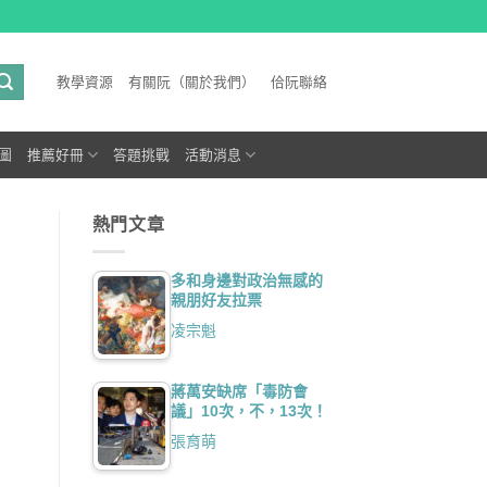
教學資源
有關阮（關於我們）
佮阮聯絡
圖
推薦好冊
答題挑戰
活動消息
熱門文章
多和身邊對政治無感的
親朋好友拉票
凌宗魁
蔣萬安缺席「毒防會
議」10次，不，13次！
張育萌