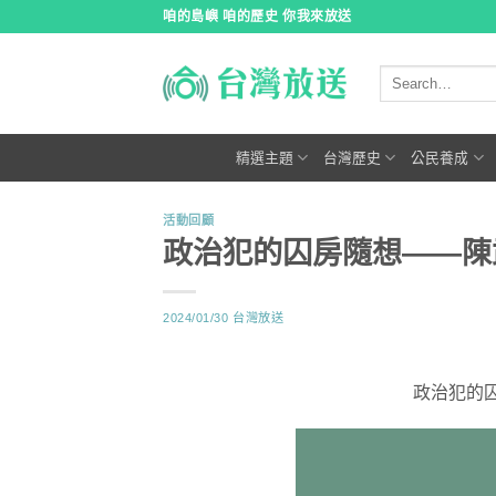
跳
咱的島嶼 咱的歷史 你我來放送
到
內
容
精選主題
台灣歷史
公民養成
活動回顧
政治犯的囚房隨想——陳
2024/01/30
台灣放送
政治犯的