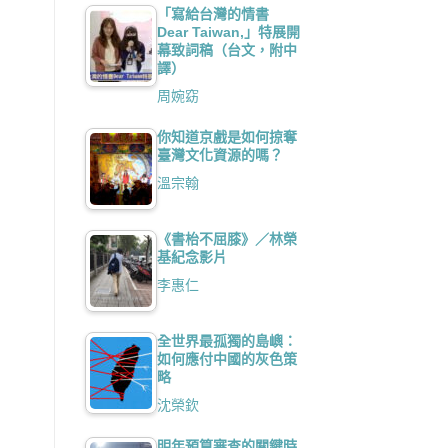
「寫給台灣的情書
Dear Taiwan,」特展開
幕致詞稿（台文，附中
譯）
周婉窈
你知道京戲是如何掠奪
臺灣文化資源的嗎？
溫宗翰
《書枱不屈膝》／林榮
基紀念影片
李惠仁
全世界最孤獨的島嶼：
如何應付中國的灰色策
略
沈榮欽
明年預算審查的關鍵時