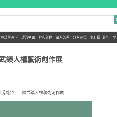
母語學習
認識中國
經典影像
台灣美學
短片劇場
尪仔圖(漫畫)
地
武鎮人權藝術創作展
囚房隨想——陳武鎮人權藝術創作展