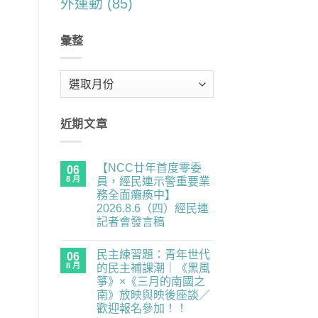
外運動
(85)
彙整
彙
整
近期文章
【NCC廿年首度零委
06
8 月
員，經民連示警重要業
務全面癱瘓中】
2026.8.6（四）經民連
記者會發言稿
在
尚
〈【NCC
無
民主練習題：青年世代
廿
06
留
年
言
8 月
的民主補課潮｜《黑風
首
箏》×《三月的南國之
度
零
南》放映與映後座談／
委
歡迎報名參加！！
員，