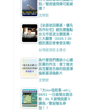
刻／極音速飛彈可能被
擋？
沈榮欽
【全面收回黨產，優先
改作社宅】經民連盤點
台北市首波五顆蛋黃、
三大願景（2026.7.30
經民連記者會發言稿）
台灣經濟民主連合
為什麼我們應該小心國
民黨的作法：普丁進攻
烏克蘭首先做的就是澤
倫斯基深偽影片
沈榮欽
「大tūn埕起事–ah!」
08/01 一日兩場台語活
動：BLＸ談情說愛Ｘ
講冊／歡迎報名參
加！！