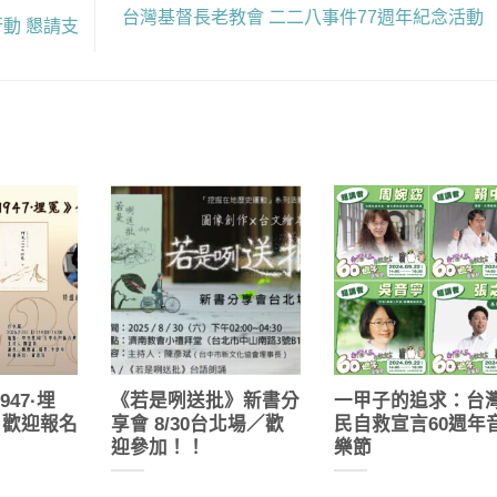
台灣基督長老教會 二二八事件77週年紀念活動
動 懇請支
47·埋
《若是咧送批》新書分
一甲子的追求：台
，歡迎報名
享會 8/30台北場／歡
民自救宣言60週年
迎參加！！
樂節