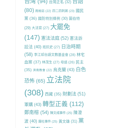
台灣
(94)
台語
台灣正名
(32)
(80)
國民
周婉窈
(22)
四二四刺蔣
(23)
黨
(36)
國防特別條例
(30)
圖伯特
大罷免
(29)
大法官
(27)
(147)
憲法法庭
(52)
憲法訴
日治時期
訟法
(40)
抵抗史
(27)
(58)
林宅
李江却台語文教基金會
(28)
血案
(37)
民主
林茂生
(27)
母語
(26)
白色
烏克蘭
(43)
(35)
濟南教會
(22)
立法院
恐怖
(65)
(308)
財劃法
(51)
西藏
(35)
轉型正義
(112)
軍購
(43)
鄭南榕
(54)
陳澄
陳文成事件
(25)
黨
波
(40)
黃文雄
(31)
霧社事件
(25)