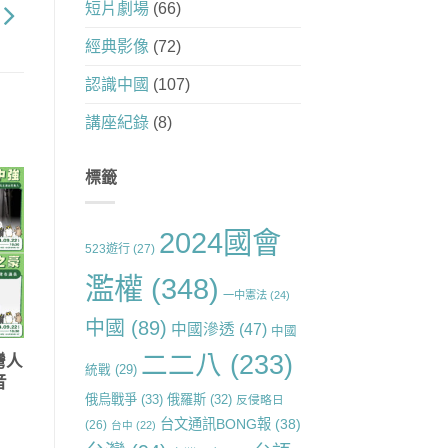
短片劇場
(66)
經典影像
(72)
認識中國
(107)
講座紀錄
(8)
標籤
2024國會
523遊行
(27)
濫權
(348)
一中憲法
(24)
中國
(89)
中國滲透
(47)
中國
二二八
(233)
灣人
統戰
(29)
音
俄烏戰爭
(33)
俄羅斯
(32)
反侵略日
台文通訊BONG報
(38)
(26)
台中
(22)