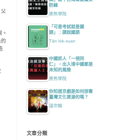
防線
，父
黑熊學院
「可是考試就是國
語」：請說國語
恨。
長的
Tân Io̍k-suan
造
中國抓人「一視同
仁」，出入境中國都是
未知的風險
教
黑熊學院
你知道京戲是如何掠奪
臺灣文化資源的嗎？
溫宗翰
文章分類