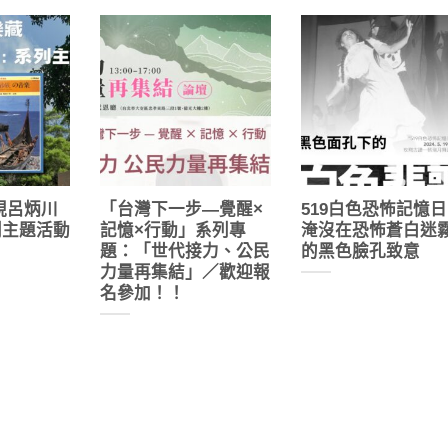
現呂炳川
「台灣下一步—覺醒×
519白色恐怖記憶日
列主題活動
記憶×行動」系列專
淹沒在恐怖蒼白迷
題：「世代接力、公民
的黑色臉孔致意
力量再集結」／歡迎報
名參加！！