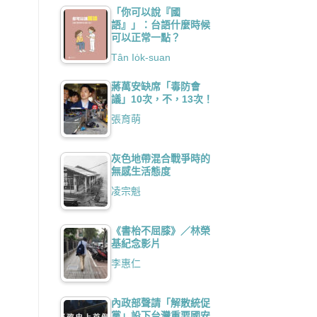
「你可以說『國
語』」：台語什麼時候
可以正常一點？
Tân Io̍k-suan
蔣萬安缺席「毒防會
議」10次，不，13次！
張育萌
灰色地帶混合戰爭時的
無感生活態度
凌宗魁
《書枱不屈膝》／林榮
基紀念影片
李惠仁
內政部聲請「解散統促
黨」設下台灣重要國安