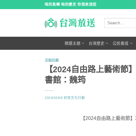
跳
咱的島嶼 咱的歷史 你我來放送
到
內
容
精選主題
台灣歷史
公民養成
活動回顧
【2024自由路上藝術節
書館：魏筠
2024/03/09
好民文化行動
【2024自由路上藝術節