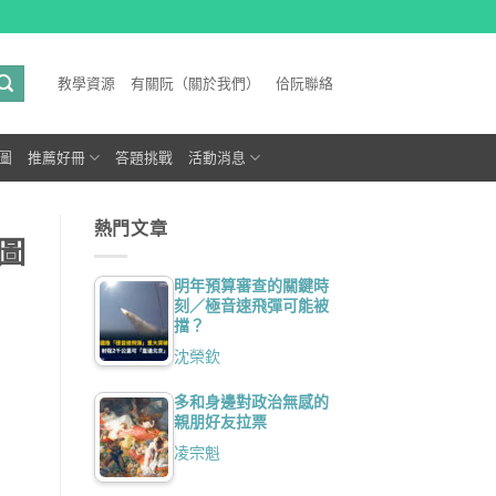
教學資源
有關阮（關於我們）
佮阮聯絡
圖
推薦好冊
答題挑戰
活動消息
熱門文章
圖
明年預算審查的關鍵時
刻／極音速飛彈可能被
擋？
沈榮欽
多和身邊對政治無感的
親朋好友拉票
凌宗魁