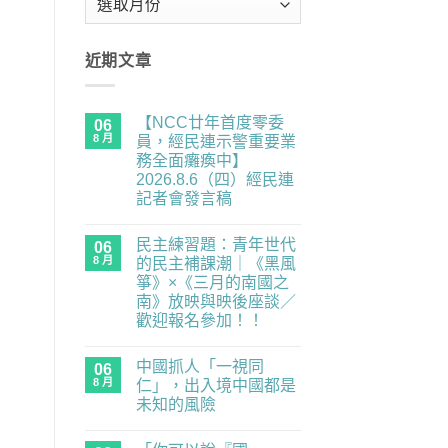
整
近期文章
【NCC廿年首度零委
06
8 月
員，經民連示警重要業
務全面癱瘓中】
2026.8.6（四）經民連
記者會發言稿
在
尚
〈【NCC
無
民主練習題：青年世代
廿
06
留
年
言
8 月
的民主補課潮｜《黑風
首
箏》×《三月的南國之
度
零
南》放映與映後座談／
委
歡迎報名參加！！
員，
經
在
尚
民
〈民
無
連
中國抓人「一視同
主
06
留
示
練
言
8 月
仁」，出入境中國都是
警
習
重
未知的風險
題：
要
青
在
尚
業
年
〈中
無
務
世