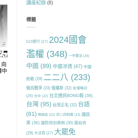
講座紀錄
(8)
標籤
2024國會
523遊行
(27)
濫權
(348)
一中憲法
(24)
 向
中國
(89)
中國滲透
(47)
中國
霧中
二二八
(233)
統戰
(29)
俄烏戰爭
(33)
俄羅斯
(32)
反侵略日
台文通訊BONG報
(38)
(26)
台中
(22)
台灣
(95)
台語
台灣正名
(32)
(81)
國民
周婉窈
(22)
四二四刺蔣
(23)
黨
(36)
國防特別條例
(30)
圖伯特
大罷免
(29)
大法官
(27)