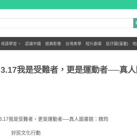
母語學習
認識中國
經典影像
台灣美學
短片劇場
尪仔圖(漫畫)
地
】3.17我是受難者，更是運動者──真人
】3.17我是受難者，更是運動者──真人圖書館：魏筠
好民文化行動