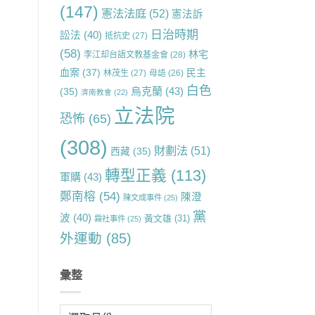
(147)
憲法法庭
(52)
憲法訴
日治時期
訟法
(40)
抵抗史
(27)
(58)
林宅
李江却台語文教基金會
(28)
血案
(37)
民主
林茂生
(27)
母語
(26)
白色
烏克蘭
(43)
(35)
濟南教會
(22)
立法院
恐怖
(65)
(308)
財劃法
(51)
西藏
(35)
轉型正義
(113)
軍購
(43)
鄭南榕
(54)
陳澄
陳文成事件
(25)
黨
波
(40)
黃文雄
(31)
霧社事件
(25)
外運動
(85)
彙整
彙