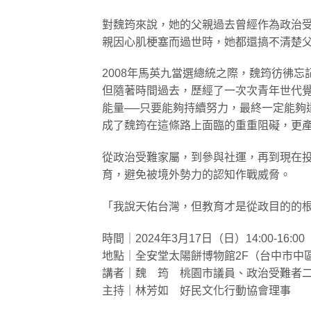
對魏筠來說，她的父親過去曾經作為政治
親因心肌梗塞而過世時，她都還搞不清楚
2008年馬英九當選總統之際，魏筠彷彿
但隨著時間過去，歷經了一次次青年世代
能量──只要能夠持續努力，最終一定能夠
成了魏筠在這條路上面臨的重重阻礙，更
從政治受難家屬，到參與社運，再到現在
育，避免被境外勢力的認知作戰威脅。
「我說天佑台灣，但教育才是從政目的的
時間｜2024年3月17日（日）14:00-16:00
地點｜全安堂太陽餅博物館2F（台中市中區
講者｜魏 筠 桃園市議員、政治受難者
主持｜林芳如 好民文化行動協會理事