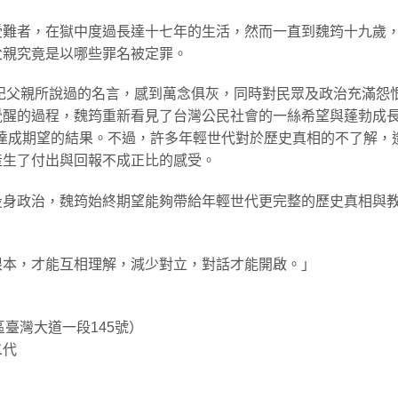
受難者，在獄中度過長達十七年的生活，然而一直到魏筠十九歲
父親究竟是以哪些罪名被定罪。
忘記父親所說過的名言，感到萬念俱灰，同時對民眾及政治充滿怨
覺醒的過程，魏筠重新看見了台灣公民社會的一絲希望與蓬勃成
達成期望的結果。不過，許多年輕世代對於歷史真相的不了解，
產生了付出與回報不成正比的感受。
投身政治，魏筠始終期望能夠帶給年輕世代更完整的歷史真相與
根本，才能互相理解，減少對立，對話才能開啟。」
臺灣大道一段145號）
二代