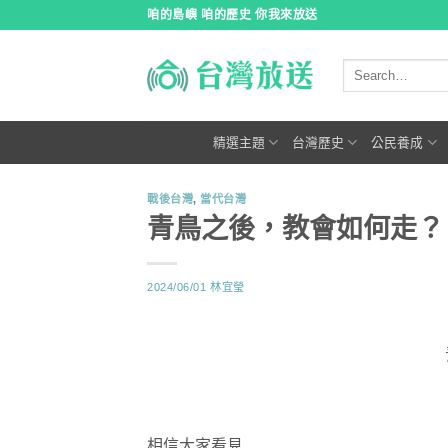
跳
咱的島嶼 咱的歷史 你我來放送
到
內
容
精選主題
台灣歷史
公民養成
戰後台灣
,
當代台灣
青鳥之後，教會如何走？
2024/06/01
林宜瑩
相信大家看見