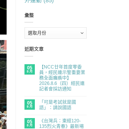
外運動
(85)
彙整
彙
整
近期文章
【NCC廿年首度零委
05
8 月
員，經民連示警重要業
務全面癱瘓中】
2026.8.6（四）經民連
記者會採訪通知
在
尚
〈【NCC
無
「可是考試就是國
廿
05
留
年
言
8 月
語」：請說國語
首
度
在
尚
零
〈「可
無
《台灣兵：東經120-
委
是
05
留
員，
考
言
8 月
135烈火青春》最新場
經
試