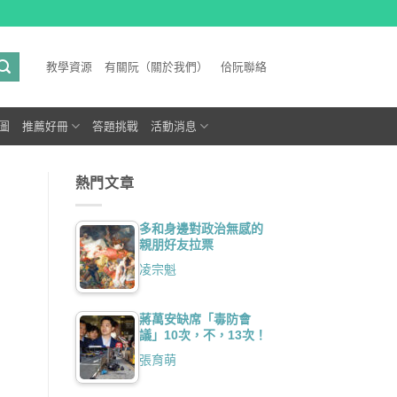
教學資源
有關阮（關於我們）
佮阮聯絡
圖
推薦好冊
答題挑戰
活動消息
熱門文章
多和身邊對政治無感的
親朋好友拉票
凌宗魁
蔣萬安缺席「毒防會
議」10次，不，13次！
張育萌