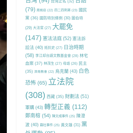
台灣
(94)
台語
台灣正名
(32)
(79)
國民
周婉窈
(22)
四二四刺蔣
(23)
黨
(36)
國防特別條例
(30)
圖伯特
大罷免
(29)
大法官
(27)
(147)
憲法法庭
(52)
憲法訴
日治時期
訟法
(40)
抵抗史
(27)
(58)
林宅
李江却台語文教基金會
(28)
血案
(37)
民主
林茂生
(27)
母語
(26)
白色
烏克蘭
(43)
(35)
濟南教會
(22)
立法院
恐怖
(65)
(308)
財劃法
(51)
西藏
(35)
轉型正義
(112)
軍購
(43)
鄭南榕
(54)
陳澄
陳文成事件
(25)
黨
波
(40)
黃文雄
(31)
霧社事件
(25)