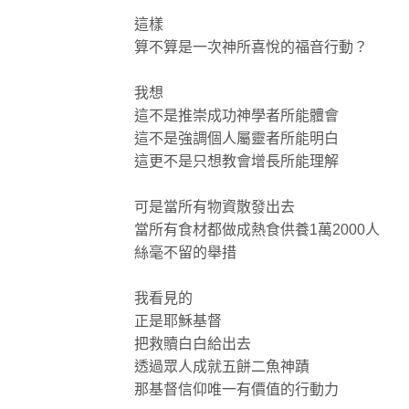
這樣
算不算是一次神所喜悅的福音行動？
我想
這不是推崇成功神學者所能體會
這不是強調個人屬靈者所能明白
這更不是只想教會增長所能理解
可是當所有物資散發出去
當所有食材都做成熱食供養1萬2000人
絲毫不留的舉措
我看見的
正是耶穌基督
把救贖白白給出去
透過眾人成就五餅二魚神蹟
那基督信仰唯一有價值的行動力