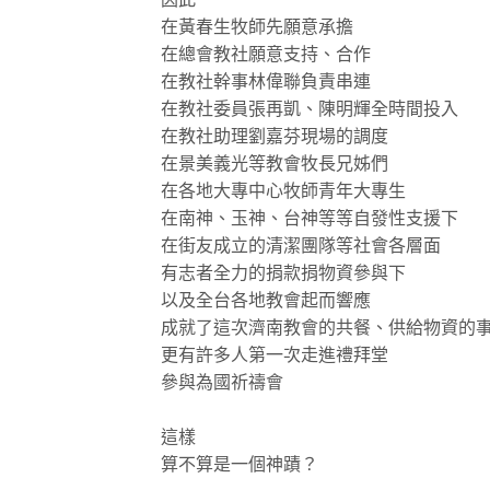
在黃春生牧師先願意承擔
在總會教社願意支持、合作
在教社幹事林偉聯負責串連
在教社委員張再凱、陳明輝全時間投入
在教社助理劉嘉芬現場的調度
在景美義光等教會牧長兄姊們
在各地大專中心牧師青年大專生
在南神、玉神、台神等等自發性支援下
在街友成立的清潔團隊等社會各層面
有志者全力的捐款捐物資參與下
以及全台各地教會起而響應
成就了這次濟南教會的共餐、供給物資的
更有許多人第一次走進禮拜堂
參與為國祈禱會
這樣
算不算是一個神蹟？