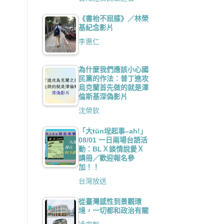
《書枱不屈膝》／林榮
基紀念影片
李惠仁
為什麼我們應該小心國
民黨的作法：普丁進攻
烏克蘭首先做的就是澤
倫斯基深偽影片
沈榮欽
「大tūn埕起事–ah!」
08/01 一日兩場台語活
動：BLＸ談情說愛Ｘ
講冊／歡迎報名參
加！！
台灣放送
從臺灣感性到景觀環
境，一切都和政治有關