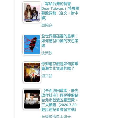
「寫給台灣的情書
Dear Taiwan,」特展開
幕致詞稿（台文，附中
譯）
周婉窈
全世界最孤獨的島嶼：
如何應付中國的灰色策
略
沈榮欽
你知道京戲是如何掠奪
臺灣文化資源的嗎？
溫宗翰
【全面收回黨產，優先
改作社宅】經民連盤點
台北市首波五顆蛋黃、
三大願景（2026.7.30
經民連記者會發言稿）
台灣經濟民主連合