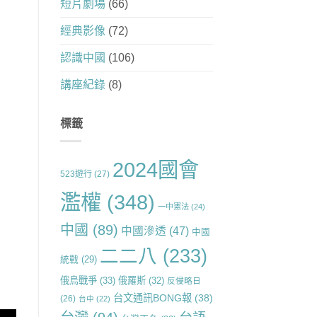
短片劇場
(66)
經典影像
(72)
認識中國
(106)
講座紀錄
(8)
標籤
2024國會
523遊行
(27)
濫權
(348)
一中憲法
(24)
中國
(89)
中國滲透
(47)
中國
二二八
(233)
統戰
(29)
俄烏戰爭
(33)
俄羅斯
(32)
反侵略日
台文通訊BONG報
(38)
(26)
台中
(22)