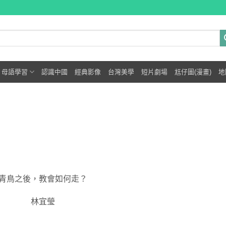
母語學習
認識中國
經典影像
台灣美學
短片劇場
尪仔圖(漫畫)
地
青鳥之後，教會如何走？
林宜瑩