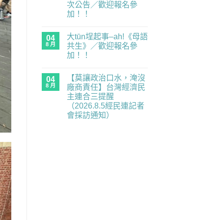
次公告／歡迎報名參
民
就
連
是
加！！
示
國
在
警
語」：
尚
〈《台
重
請
無
大tūn埕起事–ah!《母語
灣
04
要
說
留
兵：
業
國
言
8 月
共生》／歡迎報名參
東
務
語〉
加！！
經
全
中
120-
面
在
尚
135
癱
〈大
無
烈
瘓
【莫讓政治口水，淹沒
tūn
04
留
火
中】
埕
言
8 月
廠商責任】台灣經濟民
青
2026.8.6（四）
起
春》
經
主連合三提醒
事
最
民
–
（2026.8.5經民連記者
新
連
ah!
場
記
會採訪通知）
《母
次
者
語
在
尚
公
會
共
〈【莫
無
告
採
生》
讓
留
／
訪
／
政
言
歡
通
歡
治
迎
知〉
迎
口
報
中
報
水，
名
名
淹
參
參
沒
加！！〉
加！！〉
廠
中
中
商
責
任】
台
灣