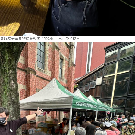
教會庭院分享食物給參與抗爭的公民。林宜瑩拍攝。