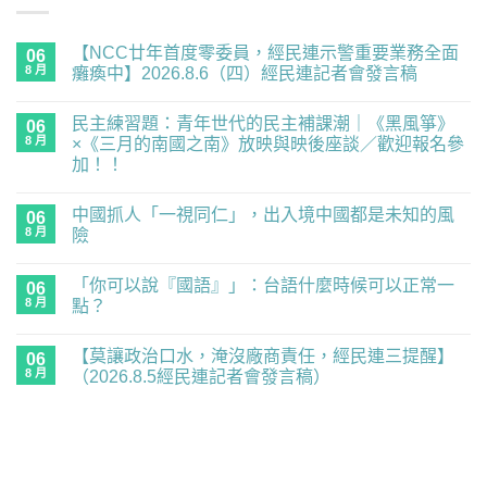
【NCC廿年首度零委員，經民連示警重要業務全面
06
8 月
癱瘓中】2026.8.6（四）經民連記者會發言稿
在
尚
〈【NCC
無
民主練習題：青年世代的民主補課潮｜《黑風箏》
廿
06
留
年
言
8 月
×《三月的南國之南》放映與映後座談／歡迎報名參
首
加！！
度
零
在
尚
委
〈民
無
員，
中國抓人「一視同仁」，出入境中國都是未知的風
主
06
留
經
練
言
8 月
險
民
習
連
題：
在
尚
示
青
〈中
無
警
「你可以說『國語』」：台語什麼時候可以正常一
年
國
06
留
重
世
抓
言
8 月
點？
要
代
人
業
的
「一
在
尚
務
民
視
〈「你
無
全
【莫讓政治口水，淹沒廠商責任，經民連三提醒】
主
同
可
06
留
面
補
仁」，
以
言
8 月
（2026.8.5經民連記者會發言稿）
癱
課
出
說
瘓
潮
入
『國
在
尚
中】
｜
境
語』」：
〈【莫
無
2026.8.6（四）
《黑
中
台
讓
留
經
風
國
語
政
言
民
箏》
都
什
治
連
×《三
是
麼
口
記
月
未
時
水，