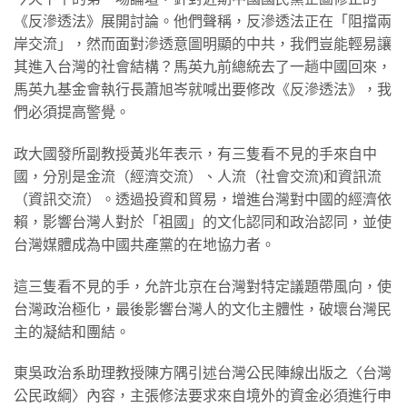
《反滲透法》展開討論。他們聲稱，反滲透法正在「阻擋兩
岸交流」，然而面對滲透意圖明顯的中共，我們豈能輕易讓
其進入台灣的社會結構？馬英九前總統去了一趟中國回來，
馬英九基金會執行長蕭旭岑就喊出要修改《反滲透法》，我
們必須提高警覺。
政大國發所副教授黃兆年表示，有三隻看不見的手來自中
國，分別是金流（經濟交流）、人流（社會交流)和資訊流
（資訊交流）。透過投資和貿易，增進台灣對中國的經濟依
賴，影響台灣人對於「祖國」的文化認同和政治認同，並使
台灣媒體成為中國共產黨的在地協力者。
這三隻看不見的手，允許北京在台灣對特定議題帶風向，使
台灣政治極化，最後影響台灣人的文化主體性，破壞台灣民
主的凝結和團結。
東吳政治系助理教授陳方隅引述台灣公民陣線出版之〈台灣
公民政綱〉內容，主張修法要求來自境外的資金必須進行申