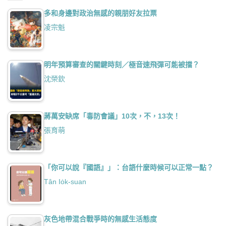
多和身邊對政治無感的親朋好友拉票
凌宗魁
明年預算審查的關鍵時刻／極音速飛彈可能被擋？
沈榮欽
蔣萬安缺席「毒防會議」10次，不，13次！
張育萌
「你可以說『國語』」：台語什麼時候可以正常一點？
Tân Io̍k-suan
灰色地帶混合戰爭時的無感生活態度