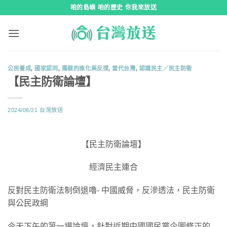
跳
咱的島嶼 咱的歷史 你我來放送
到
內
容
公民養成
,
國家認同
,
獨裁的進化與反撲
,
當代台灣
,
認識民主／民主防衛
【民主防衛論壇】
2024/06/21
台灣放送
【民主防衛論壇】
經濟民主連合
反對民主防衛法制倒退嚕- 中國威脅，反滲透法，民主防衛
與公民政綱
今天下午的第一場論壇，針對近期中國國民黨企圖修正的