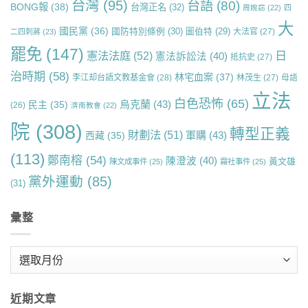
台灣
(95)
台語
(80)
BONG報
(38)
台灣正名
(32)
周婉窈
(22)
四
大
國民黨
(36)
國防特別條例
(30)
圖伯特
(29)
大法官
(27)
二四刺蔣
(23)
罷免
(147)
日
憲法法庭
(52)
憲法訴訟法
(40)
抵抗史
(27)
治時期
(58)
林宅血案
(37)
李江却台語文教基金會
(28)
林茂生
(27)
母語
立法
白色恐怖
(65)
烏克蘭
(43)
民主
(35)
(26)
濟南教會
(22)
院
(308)
轉型正義
財劃法
(51)
軍購
(43)
西藏
(35)
(113)
鄭南榕
(54)
陳澄波
(40)
黃文雄
陳文成事件
(25)
霧社事件
(25)
黨外運動
(85)
(31)
彙整
彙
整
近期文章