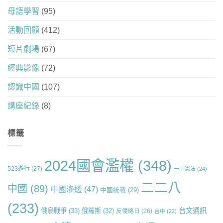
母語學習
(95)
活動回顧
(412)
短片劇場
(67)
經典影像
(72)
認識中國
(107)
講座紀錄
(8)
標籤
2024國會濫權
(348)
523遊行
(27)
一中憲法
(24)
二二八
中國
(89)
中國滲透
(47)
中國統戰
(29)
(233)
台文通訊
俄烏戰爭
(33)
俄羅斯
(32)
反侵略日
(26)
台中
(22)