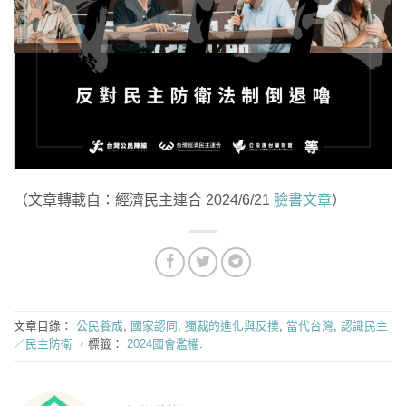
（文章轉載自：經濟民主連合 2024/6/21
臉書文章
）
文章目錄：
公民養成
,
國家認同
,
獨裁的進化與反撲
,
當代台灣
,
認識民主
／民主防衛
，標籤：
2024國會濫權
.