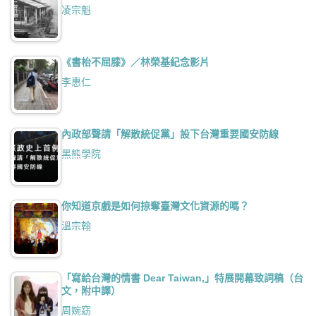
凌宗魁
《書枱不屈膝》／林榮基紀念影片
李惠仁
內政部聲請「解散統促黨」設下台灣重要國安防線
黑熊學院
你知道京戲是如何掠奪臺灣文化資源的嗎？
溫宗翰
「寫給台灣的情書 Dear Taiwan,」特展開幕致詞稿（台
文，附中譯）
周婉窈