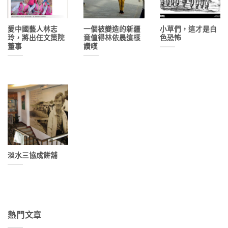
愛中國藝人林志
一個被變造的新疆
小草們，這才是白
玲，將出任文策院
竟值得林依晨這樣
色恐怖
董事
讚嘆
淡水三協成餅舖
熱門文章