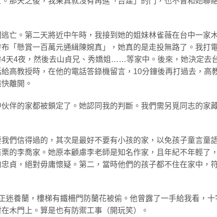
亡。那天之後，我果真就沒有再進「台建」的門，也不曾和她聯
開逃亡。第二天將近中午時，我接到她的姐妹林雀薇在台中一家
發布「懸賞一百萬元通緝陳婉真」，她真的是走投無路了。我打
4天4夜，然後去山貞兄、秀嬌姐……等家中。後來，她決定去
給高教授時，在他的電話答錄機留言，10分鐘後再打過去，高
盡快離開。
中伙伴的家都被鎖定了。她認同我的判斷。我們需另覓同志的家
要我們信得過的，其次是最好不要有小孩的家，以免孩子童言童
苗栗的李喬家。她原本顧慮李老師是知名作家，且年紀不年輕了
的忠貞，絕對毋庸懷疑。第二，當時他們的孩子都不住在家中，
他正迷養蘭，樓梯有鐵柵門防蘭花被偷。他曾露了一手給我看，十
射在木門上。算是也有防禦工事（開玩笑）。