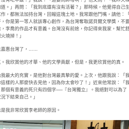
知道。」再問：「我到底還有沒有活著？」那時候，他覺得自己
寫作，都無法加持台灣，回報這塊土地。我常跟他鬥嘴，請他：
好，你是第一等人就該專心創作，為台灣奪取諾貝爾文學獎，不
途，李喬的作品才有意義。台灣沒有前途，你記得來我家，幫忙
把火燒掉！」
法嘉惠台灣了，……
真。我欣賞他的才華、他的文學貢獻，但是，我更欣賞他的真。
給我最大的充實，是他對台灣最真摰的愛。上次，他跟我說：「
你這樣的人那麼快去見他，因為你太會吵了！」近來他常說：「
那個有意義的死只有四個字──『台灣獨立』。我絕對可以為了
狀況下結束自己。」
也是我非常欣賞李老師的原因。