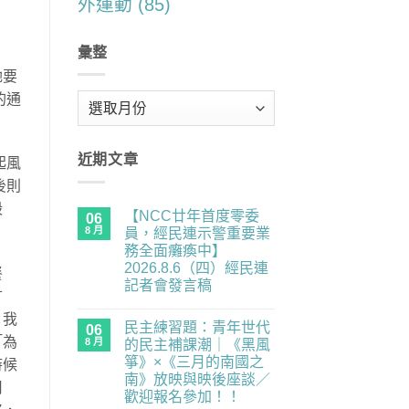
外運動
(85)
彙整
她要
的通
彙
整
近期文章
起風
後則
毀
【NCC廿年首度零委
06
8 月
員，經民連示警重要業
務全面癱瘓中】
2026.8.6（四）經民連
餐
記者會發言稿
言
在
尚
〈【NCC
無
，我
民主練習題：青年世代
廿
06
留
年
言
「為
8 月
的民主補課潮｜《黑風
首
箏》×《三月的南國之
度
時候
零
南》放映與映後座談／
用
委
歡迎報名參加！！
員，