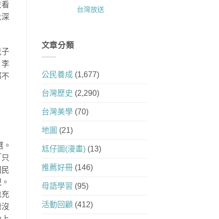
只看
台灣放送
象深
文章分類
兒子
，李
公民養成
(1,677)
都不
台灣歷史
(2,290)
，
台灣美學
(70)
地圖
(21)
選。
尪仔圖(漫畫)
(13)
「只
推薦好冊
(146)
國民
視。
母語學習
(95)
也充
活動回顧
(412)
灣沒
晚上