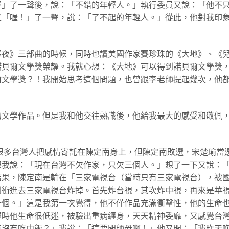
喔」了一聲後，說：「不錯的年輕人。」執行委員又說：「他不
又「喔！」了一聲，說：「了不起的年輕人。」從此，他對我印
寒夜》三部曲的時候，同時也讀美國作家賽珍珠的《大地》、《
諾貝爾文學獎榮耀。我就心想：《大地》可以得到諾貝爾文學獎
爾文學獎？！我開始思考這個問題，也曾跟李老師提起幾次，他
的文學作品。但是我和他交往熟識後，他給我最大的感受和敬佩
，很多台灣人把感情寄託在陳定南身上，但陳定南敗選，宋楚瑜當
跟我說：「現在台灣不欠作家，只欠三個人。」想了一下又說：
結果，陳定南是輸在「三家電視台（當時只有三家電視台），被
別衝進去三家電視台炸掉。首先炸台視，其次炸中視，再來是華
一個。」這是我第一次覺得，他不僅作品充滿衝擊性，他的生命
那時他生命很低迷，被驗出重病纏身，天天精神委靡，又感覺台
有沒有吃中飯？」我說：「這要問師母啊！」他又問：「我昨天