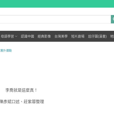
母語學習
認識中國
經典影像
台灣美學
短片劇場
尪仔圖(漫畫)
地
,
黨外運動
李喬就是這麼真！
陳彥斌口述、莊紫蓉整理