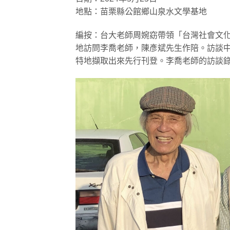
地點：苗栗縣公館鄉山泉水文學基地
編按：台大老師周婉窈帶領「台灣社會文化
地訪問李喬老師，陳彥斌先生作陪。訪談
特地擷取出來先行刊登。李喬老師的訪談錄，