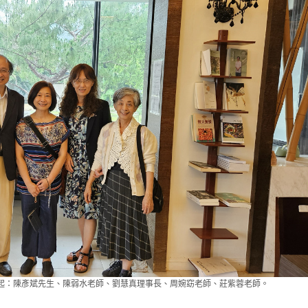
起：陳彥斌先生、陳弱水老師、劉慧真理事長、周婉窈老師、莊紫蓉老師。