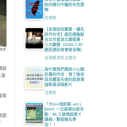
如何應付中國的灰色策
略
沈榮欽
【全面收回黨產，優先
改作社宅】經民連盤點
台北市首波五顆蛋黃、
三大願景（2026.7.30
經民連記者會發言稿）
灣李
台灣經濟民主連合
讀就
為什麼我們應該小心國
民黨的作法：普丁進攻
在溪
烏克蘭首先做的就是澤
倫斯基深偽影片
沈榮欽
我常
。
「大tūn埕起事–ah!」
08/01 一日兩場台語活
動：BLＸ談情說愛Ｘ
黨部
講冊／歡迎報名參
行
加！！