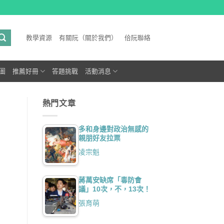
教學資源
有關阮（關於我們）
佮阮聯絡
圖
推薦好冊
答題挑戰
活動消息
熱門文章
多和身邊對政治無感的
親朋好友拉票
凌宗魁
蔣萬安缺席「毒防會
議」10次，不，13次！
張育萌