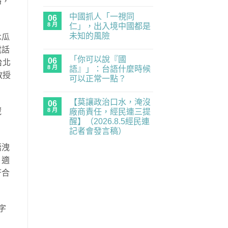
絡，
經
在
尚
民
〈民
無
連
中國抓人「一視同
主
06
留
示
練
言
8 月
仁」，出入境中國都是
警
習
重
未知的風險
木瓜
題：
要
青
在
尚
業
電話
年
〈中
無
務
世
「你可以說『國
國
06
留
全
台北
代
抓
言
面
8 月
語』」：台語什麼時候
的
人
癱
教授
民
可以正常一點？
「一
瘓
主
視
中】
在
補
尚
同
2026.8.6（四）
〈「你
課
無
仁」，
經
【莫讓政治口水，淹沒
可
06
潮
留
出
民
以
｜
言
8 月
藏
廠商責任，經民連三提
入
連
說
《黑
境
記
醒】（2026.8.5經民連
『國
風
中
者
語』」：
箏》
記者會發言稿）
國
會
台
×《三
都
發
在
語
尚
月
是
語洩
言
〈【莫
什
無
的
未
稿〉
讓
麼
留
南
知
，適
中
政
時
言
國
的
治
候
之
符合
風
口
可
南》
險〉
水，
以
放
中
淹
正
映
沒
常
與
廠
一
映
商
字
點？〉
後
責
中
座
任，
談
經
／