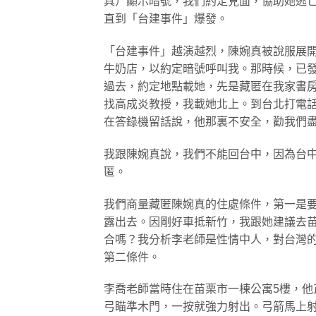
具）顯示暗號，我們約定見面，協助她逃
直到「台建事件」爆發。
「台建事件」越演越烈，陳婉真被說服展
牛奶店，以約定暗號呼叫我。那時候，已
過去，約定地點載她，先是藏匿在我家書房
找高成炎教授，我載她北上。到台北打電話
在答錄機留話說，他那裏不安全，勸我們
我跟陳婉真說，我們不能回台中，因為台
匿。
我們商量藏匿陳婉真的住處條件，第一是
露出去。因剛好車抵新竹，我跟她建議去
合嗎？我分析李老師是性情中人，對台灣
第二條件。
李喬老師當時住在苗栗市一棟公寓5樓，
弓瞄準木門，一按就強力射出。弓箭馬上