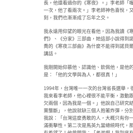
長，他還看過你的《寒夜》。」李老師「
一次，他了看兩次。」李老師神色喜悅，
刻，我們也漸漸成了忘年之交。
我永遠用仰望的眼光在看他，因為我讀《
們》、《分家》三部曲，她這部小說得到
喬的《寒夜三部曲》為什麼不能得到諾貝
講話。
我剛開始仰慕他、認識他、欽佩他，是他
是：「他的文學與為人，都很真！」
1994年，台灣唯一一次的台灣省長選舉
我來看李老師，他心裡很不能平衡，激動
欠兩個，因為我是一個。」他說自己研究
黨壟斷」，他說就缺三個人抱著炸彈，分
我說：「台灣這麼勇敢的人，大概只有你
滿衝擊性。第二次是馬英九當總統時代，
有希望了！他曾問我：「老弟啊！我到底