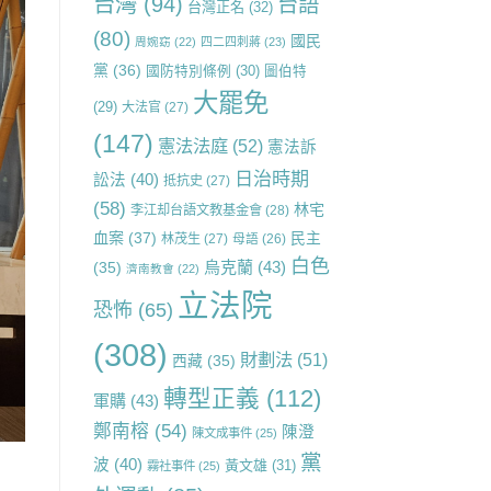
台灣
(94)
台語
台灣正名
(32)
(80)
國民
周婉窈
(22)
四二四刺蔣
(23)
黨
(36)
國防特別條例
(30)
圖伯特
大罷免
(29)
大法官
(27)
(147)
憲法法庭
(52)
憲法訴
日治時期
訟法
(40)
抵抗史
(27)
(58)
林宅
李江却台語文教基金會
(28)
血案
(37)
民主
林茂生
(27)
母語
(26)
白色
烏克蘭
(43)
(35)
濟南教會
(22)
立法院
恐怖
(65)
(308)
財劃法
(51)
西藏
(35)
轉型正義
(112)
軍購
(43)
鄭南榕
(54)
陳澄
陳文成事件
(25)
黨
波
(40)
黃文雄
(31)
霧社事件
(25)