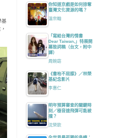
你知道京戲是如何掠奪
臺灣文化資源的嗎？
溫宗翰
學基
性，
「寫給台灣的情書
Dear Taiwan,」特展開
幕致詞稿（台文，附中
譯）
周婉窈
《書枱不屈膝》／林榮
基紀念影片
李惠仁
明年預算審查的關鍵時
刻／極音速飛彈可能被
擋？
沈榮欽
全世界最孤獨的島嶼：