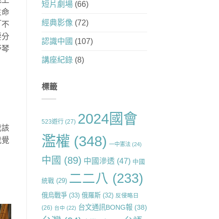
短片劇場
(66)
生命
經典影像
(72)
「不
要分
認識中國
(107)
舒琴
講座紀錄
(8)
標籤
2024國會
523遊行
(27)
我該
濫權
(348)
我覺
一中憲法
(24)
中國
(89)
中國滲透
(47)
中國
二二八
(233)
統戰
(29)
俄烏戰爭
(33)
俄羅斯
(32)
反侵略日
台文通訊BONG報
(38)
(26)
台中
(22)