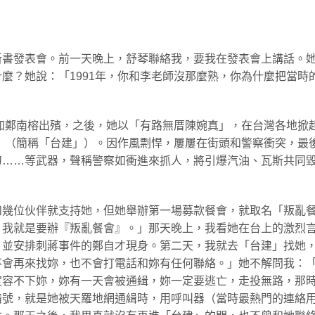
新書發表會。前一天晚上，舒琴聯絡我，要我在發表會上講話。
麼？她說：「1991年，你和李老師沒那麼熟，你為什麼把當時
參加鄭南榕出殯，之後，她以「有路無厝陳婉真」，在台灣各地掀
織」（簡稱「台建」）。因作風剽悍，屢屢在街頭和警察衝突，最
刀……等武器，聲稱警察如衝進來抓人，將引爆汽油、瓦斯共同
和幾位伙伴就支持她，但她舉辦第一場募款餐會，就取名「叛亂
，我就是要辦『叛亂餐會』。」那天晚上，我看她在台上的激烈
，並安排刺蔣事件的鄭自才現身。第二天，我就去「台建」找她
不會再來找妳，也不會打電話和妳有任何聯絡。」她不解問我：
定容不下妳，妳有一天會被通緝，妳一定要逃亡，走投無路，那
暗號，就是她被天羅地網通緝時，用呼叫器（當時最熱門的連絡