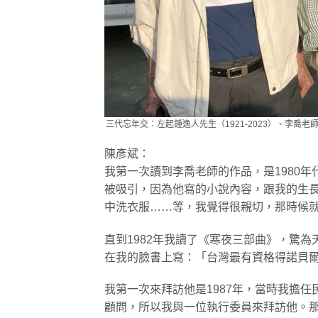
三代忘年交：左起鍾逸人先生（1921-2023）、李
陳彥斌：
我第一次讀到李喬老師的作品，是1980
被吸引，因為他寫的小說內容，跟我的生
中洗衣服……等，我覺得很親切，那時候
直到1982年我讀了《寒夜三部曲》，驚
在我的臉書上寫：「台灣最有資格得諾貝
我第一次來拜訪他是1987年，當時我擔
顧問，所以我與一位執行委員來拜訪他。