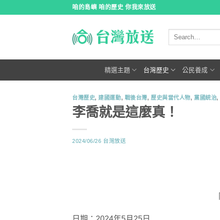
跳
咱的島嶼 咱的歷史 你我來放送
到
內
容
精選主題
台灣歷史
公民養成
台灣歷史
,
建國運動
,
戰後台灣
,
歷史與當代人物
,
黨國統治
李喬就是這麼真！
2024/06/26
台灣放送
日期：2024年5月25日