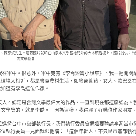
喬老師、陳彥斌先生。這張照片就印在山泉水文學基地門外的大木頭看板上。照片提供：台
喬文學協會
年代在軍中。很意外，軍中竟有《李喬短篇小說集》。我一翻開閱
長環境太相近，都是書寫農村生活，如豬舍養豬、女人、歐巴桑
就知道有李喬這位作家。
為天人。認定是台灣文學最偉大的作品，一直到現在都這麼認為。
爾文學獎的，就是李喬。」因為這樣，我得罪了好幾位作家朋友
任民進黨台中市黨部執行長，我們執行委員會通過要聘請李喬當市
那位執行委員一見面就跟他講：「這個年輕人，不只是市黨部執