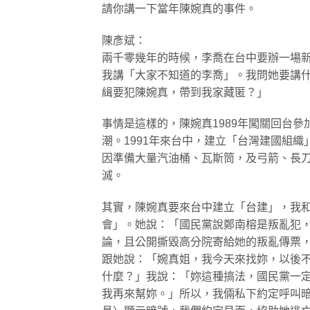
請你講一下當年陳婉真的事件。
陳彥斌：
兩千零幾年的時候，李喬在台中要辦一場
我講「大家不知道的李喬」。我問她要講什
緝要犯陳婉真，帶到我家藏匿？」
事情是這樣的，陳婉真1989年闖關回台
潮。1991年來台中，建立「台灣建國組
因準備大量汽油桶、瓦斯筒，及弓箭、長
滅。
其實，陳婉真要來台中建立「台建」，我
會」。她說：「國民黨說鄭南榕是叛亂犯
論，且公開撕毀高分院寄給她的叛亂傳票
跟她說：「婉真姐，我今天來找妳，以後
什麼？」我說：「妳這種搞法，國民黨一
我再來幫妳。」所以，我倆私下約定呼叫