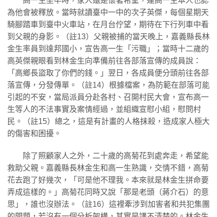
高一生坐牢時，家人還是懷著希望，連高一生本人也認
為他會被釋放。當時就讀臺中一中的次子英傑，每個星期天
騎腳踏車到臺中火車站，在月台佇望，期待在下行列車中看
到父親的身影。（註13）父親被捕的當天晚上，嘉義縣長林
金生率員到達邦國小，宣告高一生「污職」；當時十二歲的
高英傑親眼看到林金生向準備前往各部落宣傳的成員說：
「高鄉長盜取了你們的錢。」翌日，各成員便分頭前往各部
落宣傳，分發傳單。（註14）根據檔案，為防範在部落可能
引起的不安，當局派員分赴各村、召開村民大會，宣布高一
生等人的不法事實及案情經過，並組織宣慰小組，慰問村
民。（註15）總之，這是有計畫的人格抹殺，造成家人極大
的傷害和困擾。
除了照顧家人之外，二十歲的高菊花到處奔走，希望能
救助父親。嘉義縣長林金生和高一生熟識，交情不錯，高菊
花去跑了好幾次，「可是他不理我。本來就是林金生拼命要
弄成這樣的。」高菊花同時又說「那是老頭（蔣介石）的意
思」，誰也沒辦法。（註16）這裡牽涉到加害者和共犯集團
的問題，若沒有一個分析架構，其實是講不清楚的。林金生