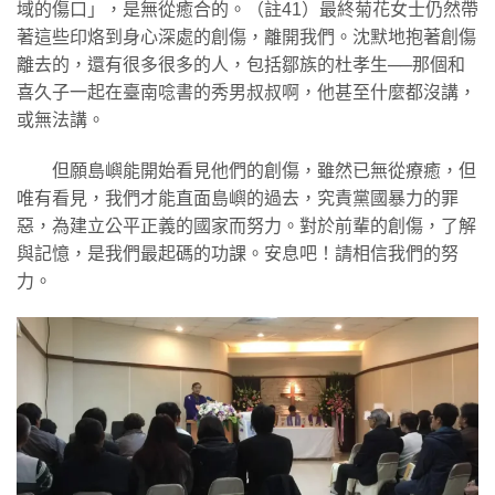
域的傷口」，是無從癒合的。（註41）最終菊花女士仍然帶
著這些印烙到身心深處的創傷，離開我們。沈默地抱著創傷
離去的，還有很多很多的人，包括鄒族的杜孝生──那個和
喜久子一起在臺南唸書的秀男叔叔啊，他甚至什麼都沒講，
或無法講。
但願島嶼能開始看見他們的創傷，雖然已無從療癒，但
唯有看見，我們才能直面島嶼的過去，究責黨國暴力的罪
惡，為建立公平正義的國家而努力。對於前輩的創傷，了解
與記憶，是我們最起碼的功課。安息吧！請相信我們的努
力。