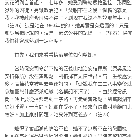
菊花領到自首證，十七年多，她受到警總嚴格監控，形同監
獄外的囚徒，另類政治犯。「父親不在之後，倒楣的就是
我，我被政府修理得不得了。到現在我還不想說那些事。」
（註26）這是她在1993年說的，她其實是有透露的，只是
如吳易叡所說的，這是「無法公共的記憶」，（註27）除非
我們社會成熟到一定程度。
首先，我們來看看情治單位如何整她。
當時保安司令部下轄的嘉義山地治安指揮所（原吳鳳治
安指揮所）設在奮起湖，副指揮官是陳世昌。高一生被處決
後，高菊花常被叫去整夜訊問，「硬說我在二二八事變後就
參加臺灣什麼蓬萊組織（名稱記不清了）」。由於經常訊
問，晚上要從達邦走到十字路，再走到奮起湖，到奮起湖不
給她睡覺，一直問。她實在受不了，後來有長輩叫她離開比
較好。加上家計問題，她只好到嘉義去。（註28）
逃得了奮起湖的情治單位，逃不了無所不在的黨國機
制。在高雄羅夢娜歌廳唱歌時，她也被抓，當時基隆和高雄