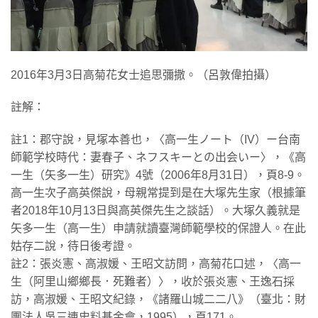
2016年3月3日高菊花女士追思彌撒。（呂敦偉拍攝）
註解：
註1：郡守說，見塚本善也，〈高一生ノート（IV）ー台南
師範学校時代：妻春子、ネフスキーとの出会いー〉，《高
一生（矢多一生）研究》4號（2006年8月31日），頁8-9。
高一生次子高英傑說，母親常提到是在大塚先生家（根據筆
者2018年10月13日與高英傑先生之談話）。大塚久義就是
矢多一生（高一生）申請就讀臺灣師範學校的保證人。在此
姑存二說，待日後考證。
註2：張炎憲、高淑媛、王昭文訪問，高菊花口述，〈高一
生（阿里山鄉鄉長．死難者）〉，收於張炎憲、王逸石採
訪，高淑媛、王昭文紀錄，《諸羅山城二二八》（臺北：財
團法人吳三連史料基金會，1995），頁171。