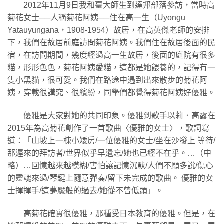
2012年11月9日我和臺大師生到達邦部落參訪，當時高
菊花女士──人稱菊花阿姨──住在高一生（Uyongu
Yatauyungana，1908-1954）故居，在高英傑老師的安排
下，我們在故居前庭訪問菊花阿姨。我們住在故居後面的民
宿，在訪問期間，幾度經過高一生故居，後面的庭院有很多
貓，形形色色，菊花阿姨愛貓，這都是她餵養的，記得有一
隻小黑貓，很可愛。我們在路途中遇到出來散步的菊花阿
姨，穿載很講究、很繽紛，同學們都覺得菊花阿姨好優雅。
優雅是大家對她的共同印象。優雅到歌手以莉．高露在
2015年為高菊花創作了一首歌曲〈優雅的女士〉，歌詞寫
道：「山坡上一棟小矮房/一位優雅的女士/坐在沙發上 等待/
那遲來的拜訪者/世界似乎早遺忘/她也已經不在乎。…（中
略）…回憶越來越模糊/害怕讓記憶沉默/人們不願多說/傷心
的靈魂來過/琴鍵上隨意彈奏/留下未完成的歌曲。 優雅的女
士揮揮手/這夢魘般的過去/她從不曾低頭」。
高菊花確實很優雅，那種受日本教育的優雅。但是，在