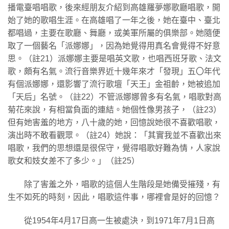
播電臺唱唱歌，後來經朋友介紹到高雄羅夢娜歌廳唱歌，開
始了她的歌唱生涯。在高雄唱了一年之後，她在臺中、臺北
都唱過，主要在歌廳、舞廳，或美軍所屬的俱樂部。她隨便
取了一個藝名「派娜娜」，因為她覺得用真名會覺得不好意
思。（註21）派娜娜主要是唱英文歌，也唱西班牙歌、法文
歌，頗有名氣。流行音樂界近十幾年來才「發現」五〇年代
有個派娜娜，還影響了流行歌壇「天王」金祖齡，她被追加
「天后」名號。（註22）不管派娜娜曾多有名氣，唱歌對高
菊花來說，有相當負面的連結。她個性像男孩子，（註23）
但有她害羞的地方，八十歲的她，回憶說她很不喜歡唱歌，
演出時不敢看觀眾。（註24）她說：「其實我並不喜歡出來
唱歌，我們的思想還是很保守，覺得唱歌好難為情，人家說
歌女和妓女差不了多少。」（註25）
除了害羞之外，唱歌的這個人生階段是她備受摧殘，有
生不如死的時刻，因此，唱歌這件事，哪裡會是好的回憶？
從1954年4月17日高一生被處決，到1971年7月1日高