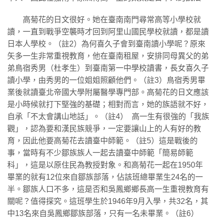
高菊花的日文很好。她在臺南南門尋常高等小學校就
讀，一直到戰爭空襲時才回到阿里山國民學校就讀，都是讀
日本人學校。（註2）為何喜久子會到臺南讀小學呢？原來
矢多一生非常重視教育，他在臺南租屋，安排同母異父的弟
弟鳥宿秀男（杜孝生）到臺南第一中學校讀書，長女喜久子
讀小學，由秀男的一位姐姐照顧他們。（註3）鳥宿秀男畢
業後就讀臺北帝國大學附屬醫學專門部。高菊花的日文應該
是小時候就打下堅強的基礎；相對而言，她的族語就不好，
自承「不太會講山地話」。（註4） 高一生有很強的「我族
觀」，認為要和漢民族競爭，一定要讓山上的人有好的教
育，因此他要高菊花去讀臺中師範。（註5）這是戰後的
事，當時有不少鄒族族人一起去讀臺中師範「簡易師範
科」，這是以原住民為教授對象。和高菊花一起在1950年
畢業的就有12位來自鄒族部落，佔該班總畢業生24名的一
半。鄒族人口不多，這是否和吳鳳鄉鄉長高一生重視教育有
關呢？值得探究。這班學生於1946年9月入學，共32名，其
中13名來自吳鳳鄉鄒族部落，只有一名未畢業。（註6）