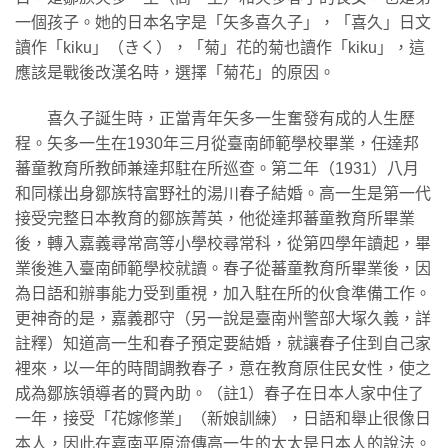
一個孩子。她的日本名字是「矢多喜久子」，「喜久」日文
讀作「kiku」（きく），「菊」花的菊也讀作「kiku」，這
應該是戰後改漢名時，選擇「菊花」的原因。
喜久子誕生時，正當青年矢多一生奮發有成的人生歷
程。矢多一生在1930年三月從臺南師範學校畢業，任達邦
蕃童教育所教師兼達邦駐在所巡查。第二年（1931）八月
和同樣出身鄒族特富野社的湯川春子結婚。高一生是第一代
接受完整日本教育的鄒族菁英，他從達邦蕃童教育所畢業
後，轉入嘉義尋常高等小學校尋常科，從第四學年讀起，畢
業後進入臺南師範學校就讀。春子從蕃童教育所畢業後，因
為日語和辦事能力受到重視，加入駐在所的伙食準備工作。
更神奇的是，嘉義郡守（另一說是臺南州警部大塚久義，詳
註釋）知道高一生和春子預定要結婚，就讓春子住到自己家
裡來，以一年的時間調教春子，意在教育原住民女性，使之
成為鄒族領導者的賢內助。（註1）春子在日本人家中住了
一年，接受「花嫁修業」（新娘訓練），日語和舉止很像日
本人，因此在嘉南平原流傳高一生的太太是日本人的說法。