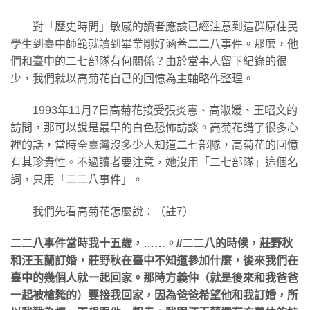
對「歷史時間」敏感的讀者應該已經注意到這群原住民
學生到臺中師範就讀到畢業剛好涵蓋二二八事件。那麼，他
們和臺中的二七部隊有何關係？由於當事人留下紀錄的很
少，我們就以高菊花自己的回憶為主軸略作整理。
1993年11月7日高菊花接受張炎憲、高淑媛、王昭文的
訪問，那可以說是最早的白色恐怖訪談。高菊花講了很多心
裡的話，當時全臺灣沒多少人知道二七部隊，高菊花的回憶
有其珍貴性。不過讀者要注意，她沒用「二七部隊」這個名
詞，只用「二二八事件」。
我們先看高菊花怎麼說：（註7）
二二八事件當時我十五歲，……。//二二八的時候，莊野秋
和汪玉蘭訂婚，莊野秋在臺中不知道參加什麼，後來我們在
臺中的幾個人就一起回家。那時方義仲（就是後來和我爸爸
一起被槍斃的）要接我回家，因為爸爸希望他和我訂婚，所