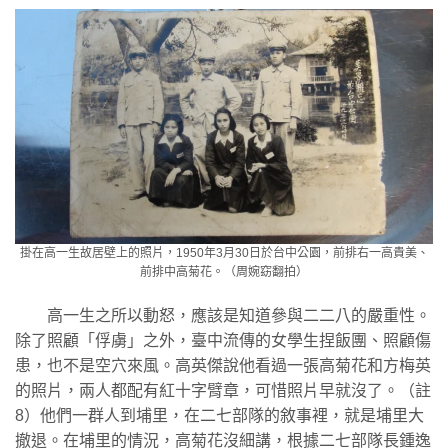
掛在高一生故居壁上的照片，1950年3月30日於台中公園，前排右一高貴美、
前排中高菊花。（周婉窈翻拍）
高一生之所以動怒，應該是知道參與二二八的嚴重性。
除了照顧「俘虜」之外，臺中流傳的女學生捏飯團、照顧傷
患，也不是空穴來風。高英傑說他看過一張高菊花和方梅英
的照片，兩人都配有紅十字臂章，可惜照片早就沒了。（註
8）他們一群人到埔里，在二七部隊的敘事裡，就是埔里大
撤退。在埔里的情況，高菊花沒細講，根據二七部隊長鍾逸