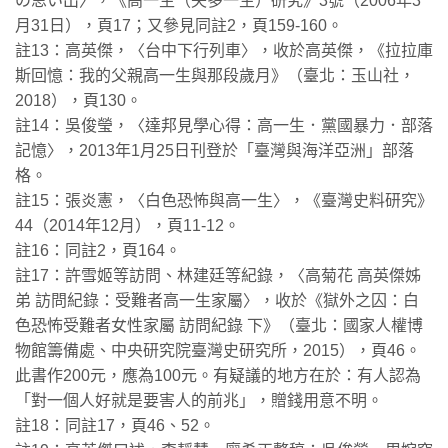
の思い出〉，《高一生（矢多一生）研究》3號（2006年3
月31日），頁17；又參見同註2，頁159-160。
註13：高英傑，〈台中下行列車〉，收於高英傑，《拉拉庫
斯回憶：我的父親高一生與那段歲月》（臺北：玉山社，
2018），頁130。
註14：吳俊瑩，〈達邦見學心得：高一生．黨國暴力．部落
記憶〉，2013年1月25日刊登於「臺灣與海洋亞洲」部落
格。
註15：張炎憲，〈白色恐怖與高一生〉，《臺灣史料研究》
44（2014年12月），頁11-12。
註16：同註2，頁164。
註17：許雪姬等訪問、林建廷等紀錄，〈高菊花 高英傑姊
弟 訪問紀錄：受難者高一生家屬〉，收於《獄外之囚：白
色恐怖受難者女性家屬 訪問紀錄 下》（臺北：國家人權博
物館籌備處、中央研究院臺灣史研究所，2015），頁46。
此書作200元，應為100元。有疑議的地方在於：有人認為
「對一個人好就是要害人的前兆」，贈錢用意不明。
註18：同註17，頁46、52。