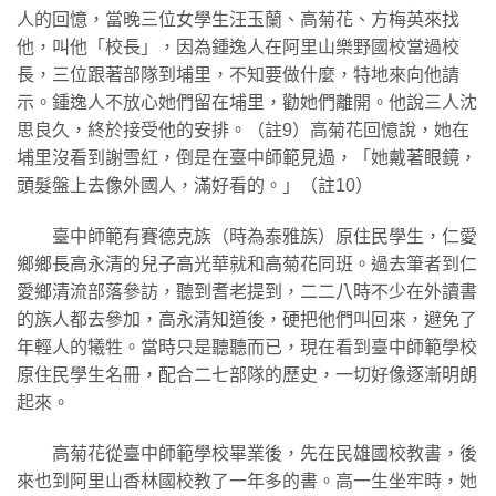
人的回憶，當晚三位女學生汪玉蘭、高菊花、方梅英來找
他，叫他「校長」，因為鍾逸人在阿里山樂野國校當過校
長，三位跟著部隊到埔里，不知要做什麼，特地來向他請
示。鍾逸人不放心她們留在埔里，勸她們離開。他說三人沈
思良久，終於接受他的安排。（註9）高菊花回憶說，她在
埔里沒看到謝雪紅，倒是在臺中師範見過，「她戴著眼鏡，
頭髮盤上去像外國人，滿好看的。」（註10）
臺中師範有賽德克族（時為泰雅族）原住民學生，仁愛
鄉鄉長高永清的兒子高光華就和高菊花同班。過去筆者到仁
愛鄉清流部落參訪，聽到耆老提到，二二八時不少在外讀書
的族人都去參加，高永清知道後，硬把他們叫回來，避免了
年輕人的犧牲。當時只是聽聽而已，現在看到臺中師範學校
原住民學生名冊，配合二七部隊的歷史，一切好像逐漸明朗
起來。
高菊花從臺中師範學校畢業後，先在民雄國校教書，後
來也到阿里山香林國校教了一年多的書。高一生坐牢時，她