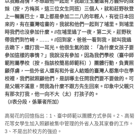
以我難為情，不想跟他一起走。我跟汪玉蘭還有方義仲的妹
妹（按，方梅英，這三位女生同班）三個人，就和莊野秋登
上一輛舊巴士，車上都是參加二二八的年輕人，有從日本回
來的，有在臺灣唸書的，我就和他們一起到了埔里。到埔里
時我們也沒參加什麼。//在埔里過了一夜，第二天，莊野秋
帶我們到竹崎，……。//回到家，爸爸一看到我，就叫我過
去跪下，還打我一耳光。他很生氣的說：「為什麼女孩子要
參加這樣的事情？」我說沒有參加，因為我們學校（臺中師
範附屬學校〔按，指該校簡易師範科〕）團體行動，負責照
顧俘虜，一些外省人還有和外省人結婚的臺灣人都集中在學
校裡，我們就照顧他們，是訓導主任問我們要不要做的。可
是父親不滿意，問我為什麼不跟方先生回來。印象中父親只
有那次打我，他一向不大（太）打孩子的。
（//表分段，係筆者所加）
高菊花的回憶指出：1、臺中師範以團體方式參與。2、高菊
花等女學生加入照顧被集中管理的外省人及其家眷的工作。
3、不是出於校方的強迫。