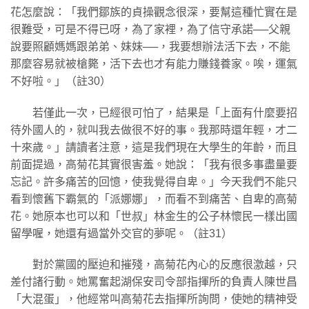
花怎麼說：「我們鄒族的貞操觀念很深，要幫這種忙實在是
很難受，可是不得已呀，為了家裡，為了信守承諾──父親
說要照顧媽媽跟弟弟、妹妹──，我要想辦法活下去，不能
那麼容易就被槍斃，活下去也才有能力賺錢養家。唉，運氣
不好啦。」（註30）
若僅此一次，已經很可怕了，結果是「上面有什麼要招
待外國人的，就叫我去做很不好的事。我那時還年輕，才二
十來歲。」請讀者注意，這是我們現在大學生的年齡，而且
前面提過，高菊花其實很害羞。她說：「我有很多事盡量要
忘記。許多痛苦的回憶，使我覺得自卑。」今天我們不能只
看到懷舊下霸氣的「派娜娜」，而看不到痛苦、自卑的高菊
花。她原本也可以和「世叔」林金生的公子林懷民一樣出國
留學喔，她還有過當外交官的夢呢。（註31）
對於黨國的壓迫和摧殘，高菊花內心的反應很激越，只
差付諸行動。她罵奮起湖保安司令部指揮所的負責人陳世昌
「大混蛋」，他經常叫高菊花去指揮所詢問，使她的精神受