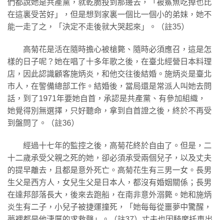
們都說她是共產黨，就乾脆投到那邊去，「被鯊魚吃掉也比
在這裏受苦好」，但是想到家裏一個比一個小的弟妹，她不
能一走了之，「決定不走後就大哭起來」。（註35）
高菊花是活在隨時擔心被槍斃、隨時必須應召，這是怎
樣的日子呢？她在唱了十多年歌之後，在臺北經營日本料理
店，因此認識顧客施炳炎，和他交往後結婚。施炳炎是臺北
市人，在警備總部工作。結婚後，當局還是常派人叫她去問
話，到了1971年要她自首，承認是共產黨、有參加組織，
她覺得別無選擇，只好聽命，拿到自首證之後，終於不再受
到盤問了。（註36）
經過十七年的監控之後，高菊花終於自由了。但是，二
十二歲承受父親之死的她，卻必須承受兩個兒子，以及丈夫
的提早離去，且都是意外死亡。高菊花生有三男一女。長男
生父是西方人，女兒生父是日本人，都沒有婚姻關係；長男
在達邦部落長大，後來去跑船，在南非意外溺斃。她和施炳
炎生有二子，小兒子被捷運撞死，「她每每從噩夢中驚醒，
夢裡都是他淒厲的求救聲」。（註37）丈夫也因騎摩托車出