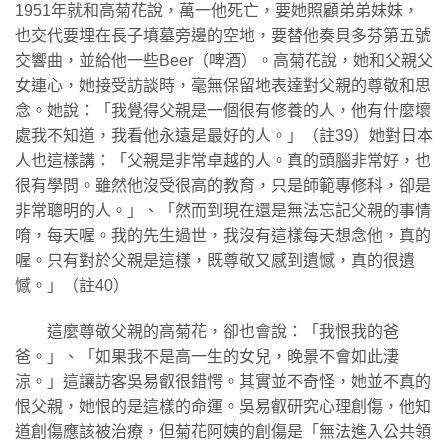
1951年就和高菊花說，萬一他死亡，要她照顧弟弟妹妹，
也交代要埋在長子墳墓旁邊的空地，要替他奏貝多芬第五號
交響曲，並給他一些Beer（啤酒）。高菊花說，她和父親父
女連心，她接受訪談時，毫無保留地表達對父親的尊敬和思
念。她說：「我覺得父親是一個很有修養的人，他有什麼壞
處我不知道，我看他永遠是最好的人。」（註39）她對日本
人也這樣講：「父親是非常卓越的人。真的頭腦非常好，也
很有學問。雖然他沒受很高的教育，只是師範專修科，卻是
非常聰明的人。」、「然而到現在還是無法忘記父親的事情
唷，每天喔。我的先生過世，我沒有這樣每天想念他，真的
喔。只有對於父親是這樣，既尊敬又感到遺憾，真的很遺
憾。」（註40）
這麼尊敬父親的高菊花，卻也會說：「我恨我的爸
爸。」、「如果我不是高一生的女兒，晚景不會如此淒
涼。」這讓訪客吳易叡很錯愕。其實並不奇怪，她並不真的
恨父親，她恨的是這樣的命運。吳易叡研究心理創傷，他知
道創傷應該被治療，但菊花阿姨的創傷是「無法進入公共領