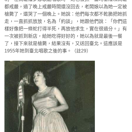
都戒嚴，過了晚上戒嚴時間還沒回去，老闆娘以為她一定被
槍斃了，還哭了一個晚上。她說：他們每次都不乾脆把她抓
走，一直抓抓放放，名為「約談」，她跟他們說：「你們這
樣好像把一條蛇打得半死，再放他求生，實在很過分。」有
一次被抓到新店，給她吃得好好的，她以為就是最後一餐
了，接下來就是槍斃，結果沒有，又送回臺北。這應該是
1955年她到臺北唱歌之後的事。（註29）