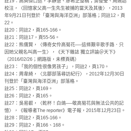
註19：高英傑口述，李靜慧、廖希正整稿；吳俊瑩、周婉窈
校注，〈回憶家父高一生先生被捕的當天及其後〉，2013
年9月21日刊登於「臺灣與海洋亞洲」部落格；同註12，頁
22。
註20：同註2，頁165-166。
註21：同註17，頁55-56。
註22：熊儒賢，〈傳奇女伶高菊花──這條艱辛歌手路．只
因她父親名叫高一生〉，《天下雜誌 獨立評論＠天下》
（2016/02/26；網路版，未標頁碼）
註23：「我的個性很像男孩子」，同註2，頁170。
註24：周韋綺，〈北鄒部落尋訪紀行〉，2012年12月30日
刊登於「臺灣與海洋亞洲」部落格。
註25：同註2，頁169。
註26：同註2，頁165。
註27：吳易叡，〈乾杯！白鴿──敬高菊花與無法公共的記
憶〉，《報導者The reporter》電子報，2015年12月23日。
註28：同註2，頁165-166。
註29：同註2，頁166、168。