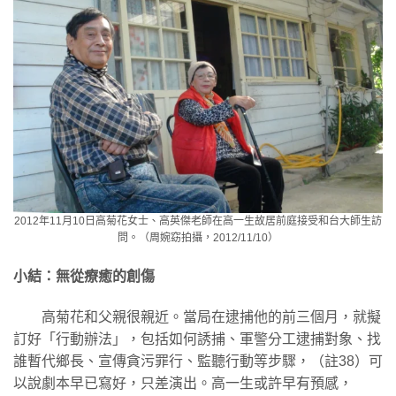
2012年11月10日高菊花女士、高英傑老師在高一生故居前庭接受和台大師生訪
問。（周婉窈拍攝，2012/11/10）
小結：無從療癒的創傷
高菊花和父親很親近。當局在逮捕他的前三個月，就擬
訂好「行動辦法」，包括如何誘捕、軍警分工逮捕對象、找
誰暫代鄉長、宣傳貪污罪行、監聽行動等步驟，（註38）可
以說劇本早已寫好，只差演出。高一生或許早有預感，