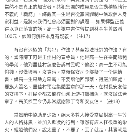
當然不是真正的加害者。共犯集團的成員是否主動積極執行
不義的「職務」、綜觀其一生是否從黨國體制中獲取個人身
家利益，是將來我們社會必須面對的課題──如果轉型正義
得以真正落實的話。高一生獄中書信曾提到林金生曾致贈
100元，該如何解釋本身有疑義。（註17）
有沒有消極的「共犯」作法？甚至設法抵銷的作法？有
的。當時陳丁奇是里佳村的宣導員，他是高一生在臺南師範
的學弟，他到里佳村怎麼告訴村民呢？他說：高一生不可能
偷錢，沒做壞事，沒貪污。當時保安司令部擬了一份陳情
書，說高一生是地方惡霸，不要讓他回部落、得嚴加懲處，
要族人簽名。里佳村預定集體蓋章的那一天，在村長安友信
的安排下，村民全都去楠梓仙溪上游打獵捕魚，就沒辦法蓋
章了。高英傑至今仍非常感謝陳丁奇和安友信。（註18）
當然暗中協助是少數，絕大多數人接受當局對高一生等
人的人格抹黑，並加入欺凌的行列。雖然有族人扛很重的柴
火，經過他們家，說太重了，不要了，丟了就走，其實就是