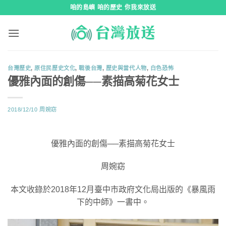
跳
咱的島嶼 咱的歷史 你我來放送
到
內
容
台灣歷史
,
原住民歷史文化
,
戰後台灣
,
歷史與當代人物
,
白色恐怖
優雅內面的創傷──素描高菊花女士
2018/12/10
周婉窈
優雅內面的創傷──素描高菊花女士
周婉窈
本文收錄於2018年12月臺中市政府文化局出版的《暴風雨
下的中師》一書中。