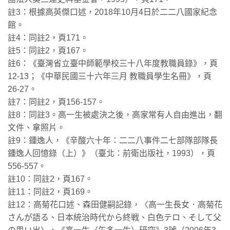
註3：根據高英傑口述，2018年10月4日於二二八國家紀念
館。
註4：同註2，頁171。
註5：同註2，頁167。
註6：《臺灣省立臺中師範學校三十八年度教職員錄》，頁
12-13；《中華民國三十六年三月 教職員學生名冊》，頁
26-27。
註7：同註2，頁156-157。
註8：同註3。高一生被處決之後，高家常有人自由進出，翻
文件、拿照片。
註9：鍾逸人，《辛酸六十年：二二八事件二七部隊部隊長
鍾逸人回憶錄（上）》（臺北：前衛出版社，1993），頁
556-557。
註10：同註2，頁167。
註11：同註2，頁169。
註12：高菊花口述、森田健嗣記錄，〈高一生長女．高菊花
さんが語る、日本統治時代から終戦、白色テロ、そして父