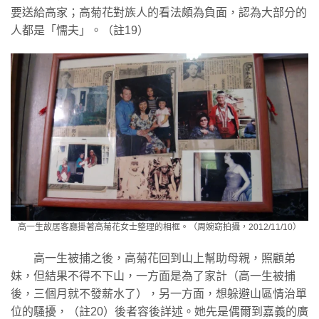
要送給高家；高菊花對族人的看法頗為負面，認為大部分的
人都是「懦夫」。（註19）
高一生故居客廳掛著高菊花女士整理的相框。（周婉窈拍攝，2012/11/10）
高一生被捕之後，高菊花回到山上幫助母親，照顧弟
妹，但結果不得不下山，一方面是為了家計（高一生被捕
後，三個月就不發薪水了），另一方面，想躲避山區情治單
位的騷擾，（註20）後者容後詳述。她先是偶爾到嘉義的廣