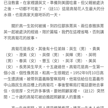
已沒教書，在家裡讀英文，準備到美國唸書，但父親被處決
之後，一切都不可能了。（註11）這是高菊花人生最大的分
水嶺，也是高家天崩地坼的一天。
關於高一生如何被捕，到四位鄒族菁英、兩位泰雅族菁
英一起被處決的經過，限於篇幅，我們在這裡省略，否則講
不完高菊花的故事。
高菊花是長女，其後有十位弟妹：英生（男）、貴美
（女）、澄美（女）、英傑（男）、英輝（男）、英明
（男）、春英（女）、豐玉（女）、英洋（男）、美英
（女）。長男英生早夭，十五歲過世。高菊花是高一生第一
個小孩，個性像男孩，和高一生很親近。1952年9月10日高
一生遭誘捕，被帶到嘉義縣警察局時，他寫信給住在嘉義市
中山路民生商店樓上的高菊花，事後警察局打電話要她去拿
信，信很厚，交代許多事情，要她照顧家裡。（註12）突然
間，二十歲的高菊花被迫擔起照顧家人的重擔。