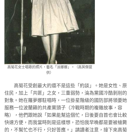
高菊花女士唱歌的照片，藝名「派娜娜」。（高英傑提
供）
高菊花受創最大的還不是這些「約談」。她是女性、原
住民，加上「共匪」之女，三重弱勢，淪為黨國冷酷剝削的
對象。她在羅夢娜駐唱時，一位掛星階級的國防部將領要她
服務一位波蘭籍的共產黨頭子（冷戰時期的複雜故事，容
略），他們跟她說「如果能幫這個忙，日後要自首也會比較
快速方便，而我當時則是這樣想，恐怕我早晚都是要被槍斃
的，不幫忙也不行，只好答應。」請讀者注意，接下來高菊