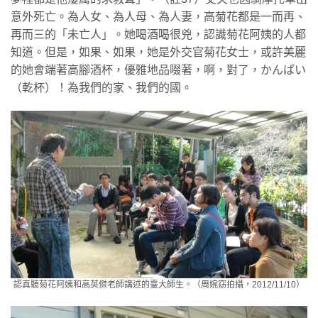
意外死亡。為人女、為人母、為人妻，高菊花都是一而再、
再而三的「未亡人」。她喝酒喝很兇，認識菊花阿姨的人都
知道。但是，如果、如果，她是外交官菊花女士，或許美麗
的她會端著高腳酒杯，優雅地品啜著，啊，對了，かんぱい
（乾杯）！為我們的家、我們的國。
認真聽菊花阿姨和高英傑老師講述的臺大師生。（周婉窈拍攝，2012/11/10）