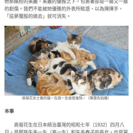
她那繽紛的美麗，美麗的優雅之下，包裹著卻是一層又一層
的創傷。我們不能被她優雅的外表所眩惑，以為揮揮手，
「這夢魘般的過去」就可消失。
高菊花女士養的貓，在高一生故居後院。（陳慧先拍攝）
本事
高菊花生在日本統治臺灣的昭和七年（1932）四月八
日，是鄒族矢多一生（高一生）和矢多春子的長女，也是第